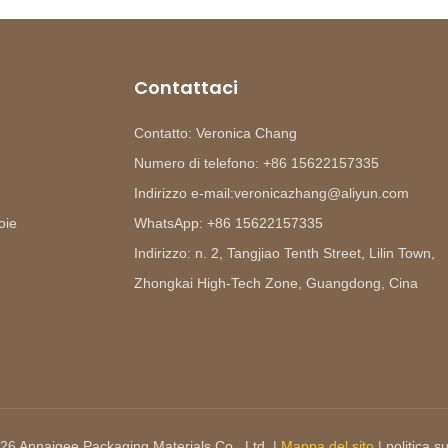
Contattaci
Contatto: Veronica Chang
Numero di telefono: +86 15622157335
Indirizzo e-mail:veronicazhang@aliyun.com
oie
WhatsApp: +86 15622157335
Indirizzo: n. 2, Tangjiao Tenth Street, Lilin Town,
Zhongkai High-Tech Zone, Guangdong, Cina
26 Annaigee Packaging Materials Co., Ltd. |
Mappa del sito
|
politica su