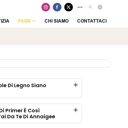
IZIA
FAQS
CHI SIAMO
CONTATTACI
ole Di Legno Siano
i Primer È Così
Fai Da Te Di Annaigee