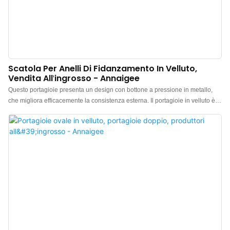
Scatola Per Anelli Di Fidanzamento In Velluto,
Vendita All'ingrosso - Annaigee
Questo portagioie presenta un design con bottone a pressione in metallo,
che migliora efficacemente la consistenza esterna. Il portagioie in velluto è
realizzato con un esterno in velluto di alta qualità di colore azzurro chiaro,
con un interno in morbido tessuto di velluto a contrasto che dona un tocco di
colore ogni volta che lo si apre. Abbinato a un coperchio e una base in carta
blu, ne esalta ulteriormente l'estetica. Portagioie in vendita, non esitate a
contattarci per maggiori informazioni.