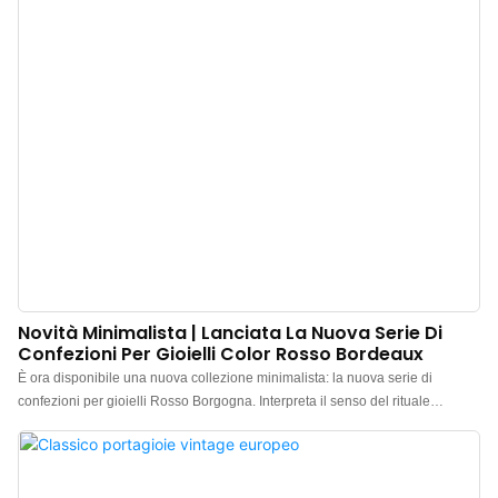
Novità Minimalista | Lanciata La Nuova Serie Di
Confezioni Per Gioielli Color Rosso Bordeaux
È ora disponibile una nuova collezione minimalista: la nuova serie di
confezioni per gioielli Rosso Borgogna. Interpreta il senso del rituale
attraverso il colore e definisce l'alta qualità attraverso i dettagli. L'esterno è
realizzato in pregiata carta speciale Rosso Borgogna, la cui tonalità ricca e
vibrante riflette perfettamente il prezioso valore affettivo dei gioielli. L'interno
presenta una classica fodera in velluto beige chiaro, la cui sobria eleganza