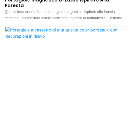
Foresta
Questo lussuoso cofanetto portagioie magnetico, ispirato alla foresta,
combina un'atmosfera affascinante con un tocco di raffinatezza. L'esterno
presenta un verde intenso, calmo ed elegante, che cattura l'essenza
naturale e rinfrescante dello stile boschivo. Abbinato a un vivace interno
giallo, questo design color-blocking esalta la profondità visiva e valorizza
notevolmente l'effetto di presentazione dei gioielli. Il cofanetto è realizzato in
un tessuto dalla texture setosa combinato con microfibra di alta qualità,
offrendo una sensazione morbida e delicata che bilancia l'estetica con la
protezione dei gioielli. Il coperchio magnetico a scatto si apre e si chiude
agevolmente e senza resistenza. Una volta chiuso, emette un nitido clic
magnetico, creando un'esperienza di unboxing coinvolgente che esalta il
senso di esclusività e la qualità premium del prodotto. È ideale per
conservare una varietà di gioielli di lusso e per occasioni regalo di