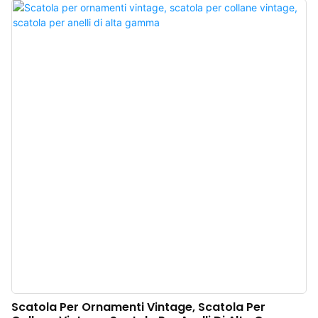
ha un aspetto premium, il colore è policromo e, abbinata a una fodera in
microfibra di alta qualità, rende la scatola per gioielli più lussuosa e raffinata,
esaltando al meglio il fascino dei gioielli. Scatole regalo magnetiche di lusso
per gioielli all'ingrosso dalla Cina. Logo, colore e materiale personalizzabili,
con un basso ordine minimo di 300 pezzi. Perfette per proprietari di marchi e
negozi. Acquista ora!
Scatola Per Ornamenti Vintage, Scatola Per