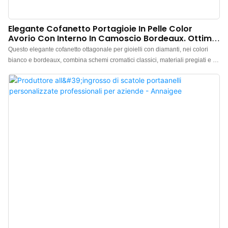
Elegante Cofanetto Portagioie In Pelle Color
Avorio Con Interno In Camoscio Bordeaux. Ottima
Qualità A Un Prezzo Conveniente, Servizio
Questo elegante cofanetto ottagonale per gioielli con diamanti, nei colori
Impeccabile.
bianco e bordeaux, combina schemi cromatici classici, materiali pregiati e un
design unico per creare una lussuosa soluzione di conservazione su misura
per i gioielli con diamanti. Realizzato con un esterno in PU resistente e
durevole, impermeabile e facile da pulire. L'interno presenta una morbida e
delicata fodera in velluto, realizzata con precisione. Produttore cinese di
cofanetti portagioie di lusso in pelle. Logo, colore e materiale
personalizzabili, con un ordine minimo di soli 300 pezzi. Perfetto per
proprietari di marchi e negozi. Acquista ora!