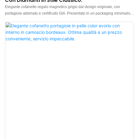
Con Diamanti In Stile Classico.
Elegante cofanetto regalo magnetico grigio dal design originale, con
portagioie abbinato e certificato GIA. Presentato in un packaging minimalista
e raffinato. Realizzato con materiali di alta qualità e una texture grigio opaco,
questo cofanetto regalo per gioielli ha un fascino straordinario. Produttore
cinese di cofanetti regalo di lusso per gioielli. Logo, colore e materiale
personalizzabili, con un ordine minimo di soli 300 pezzi. Perfetto per
proprietari di marchi e negozi. Acquista ora!