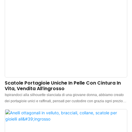
Scatole Portagioie Uniche In Pelle Con Cintura In
Vita, Vendita All'ingrosso
Ispirandoci alla silhouette slanciata di una giovane donna, abbiamo creato
dei portagioie unici e raffinati, pensati per custodire con grazia ogni prezioso
ricordo. Realizzati in ecopelle PU di alta qualità, la superficie riproduce la
texture della vera pelle, offrendo una sensazione tattile unica. La
morbidezza al tatto è come una leggera brezza primaverile, per un comfort
impareggiabile. Che siano posizionati su una toeletta o riposti in valigia,
aggiungono un tocco di colore alla tua vita. L'interno è foderato in velluto