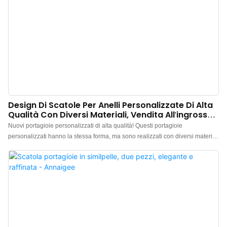
Design Di Scatole Per Anelli Personalizzate Di Alta
Qualità Con Diversi Materiali, Vendita All'ingrosso
- Annaigee
Nuovi portagioie personalizzati di alta qualità! Questi portagioie
personalizzati hanno la stessa forma, ma sono realizzati con diversi materiali
(come pelle PU, microfibra, ecc.) e colori, offrendo effetti di presentazione
completamente diversi. Sono adatti a tutti i tipi di anelli di alta gamma. I
portagioie personalizzabili Annaigee sono realizzati con una cura
impeccabile, utilizzando materiali di alta qualità e tecnologie avanzate, e
garantiscono ai clienti standard di produzione rigorosi.