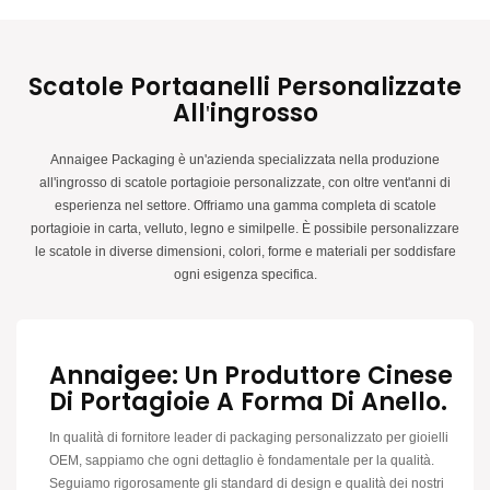
protezione e valorizzare la bellezza del vostro anello. Che stiate
pianificando una proposta romantica o che cerchiate un modo elegante per
conservare il vostro anello, il nostro cofanetto di lusso è un accessorio
indispensabile per chiunque desideri fare colpo con la presentazione del
Scatole Portaanelli Personalizzate
proprio anello. Rendete ancora più speciale la vostra occasione con gli
All'ingrosso
splendidi cofanetti di Annaigee.
Annaigee Packaging è un'azienda specializzata nella produzione
all'ingrosso di scatole portagioie personalizzate, con oltre vent'anni di
esperienza nel settore. Offriamo una gamma completa di scatole
portagioie in carta, velluto, legno e similpelle. È possibile personalizzare
le scatole in diverse dimensioni, colori, forme e materiali per soddisfare
ogni esigenza specifica.
Annaigee: Un Produttore Cinese
Di Portagioie A Forma Di Anello.
In qualità di fornitore leader di packaging personalizzato per gioielli
OEM, sappiamo che ogni dettaglio è fondamentale per la qualità.
Seguiamo rigorosamente gli standard di design e qualità dei nostri