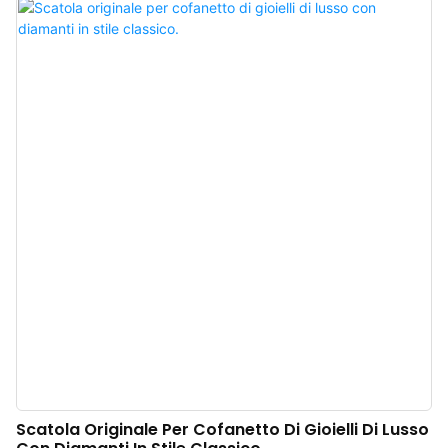
evoca una ricca eredità storica vintage e un tocco di lusso discreto, creando
un'atmosfera calda e sofisticata in puro stile vintage europeo. Il cofanetto è
realizzato in ecopelle di alta qualità, con una consistenza delicata e una
struttura resistente. È disponibile anche nelle varianti marrone, rosso, grigio
e bianco-blu per adattarsi a diversi stili di gioielli e identità di marca.
Produttore cinese di cofanetti regalo di lusso per gioielli. Logo, colore e
materiale personalizzabili, con un ordine minimo di soli 100 pezzi. Perfetto
per proprietari di marchi e negozi. Acquista ora!
Scatola Originale Per Cofanetto Di Gioielli Di Lusso