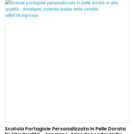
un'esperienza di acquisto comoda. Questo squisito portagioie ottagonale
presenta un esterno in velluto francese importato, che gli conferisce un tocco
delicato e lussuoso. L'interno è realizzato con una selezione di tessuti
pregiati a contrasto e, ogni volta che lo apri, rivela un tocco di bianco
immacolato, come se aggiungesse un velo di eterea brillantezza ai tuoi
gioielli.
Scatola Portagioie Personalizzata In Pelle Dorata