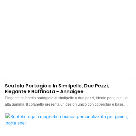
Scatola Portagioie In Similpelle, Due Pezzi,
Elegante E Raffinata - Annaigee
Elegante cofanetto portagioie in similpelle a due pezzi, ideale per gioielli di
alta gamma. Il cofanetto presenta un design unico con coperchio e base,
abbinato a una pochette portagioie testurizzata di alta qualità. Il cofanetto
portagioie è realizzato con un esterno in similpelle e un interno in morbido
velluto a contrasto, che dona un tocco di colore marrone ogni volta che lo si
apre.