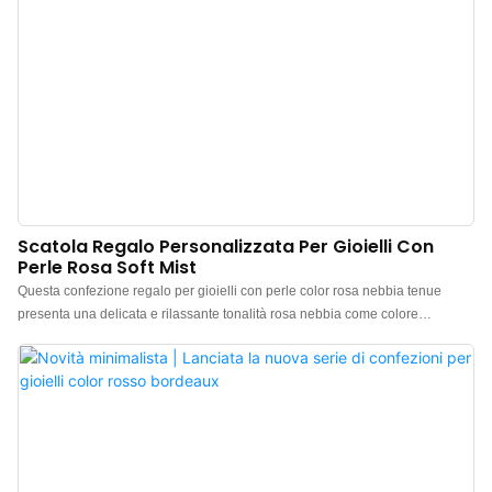
Scatola Regalo Personalizzata Per Gioielli Con
Perle Rosa Soft Mist
Questa confezione regalo per gioielli con perle color rosa nebbia tenue
presenta una delicata e rilassante tonalità rosa nebbia come colore
principale, creando un effetto filtro caldo e raffinato che esalta sottilmente
l'atmosfera romantica e speciale del gioiello e il senso di un'occasione
preziosa. Produttore cinese di confezioni regalo di lusso per gioielli. Logo,
colore e materiale personalizzabili, con un ordine minimo di soli 300 pezzi.
Perfetta per proprietari di marchi e negozi. Acquista ora!