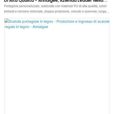
Di Alta Qualità - Annaigee, Azienda Leader Nella
Vendita All'ingrosso.
Portagioie personalizzato, realizzato con materiali PU di alta qualità, colori
brillanti e cerniere rinforzate, doppia protezione, robusto e durevole, lunga
durata. L'interno è rivestito con seta sintetica di alta qualità accuratamente
selezionata, brillante, con lavorazione squisita e texture delicata, che esalta
il fascino dei gioielli. I clienti possono richiedere campioni gratuiti. Visitate il
nostro sito web per maggiori informazioni.