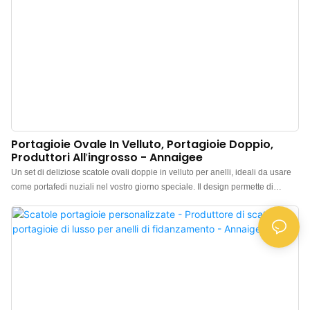
Portagioie Ovale In Velluto, Portagioie Doppio,
Produttori All'ingrosso - Annaigee
Un set di deliziose scatole ovali doppie in velluto per anelli, ideali da usare
come portafedi nuziali nel vostro giorno speciale. Il design permette di
esporre 2 anelli insieme per foto fantastiche e per custodirli in sicurezza. Può
contenere anche fino a 2 paia di orecchini. Disponibile in vari colori per una
spedizione rapida. Portafedi nuziali: Scatola ovale standard per anelli nuziali
con una bellissima texture. Ha spazio per un anello da uomo o da donna,
mettendo in mostra il vostro anello al centro. Materiale in velluto di alta
qualità: Questa affascinante scatola per anelli è realizzata in velluto di alta
qualità, garantendo una lucentezza duratura. L'interno morbido offre
un'eccellente protezione per i vostri gioielli e regali. Multifunzione: Ideale per