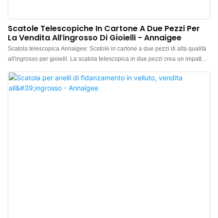
Scatole Telescopiche In Cartone A Due Pezzi Per
La Vendita All'ingrosso Di Gioielli - Annaigee
Scatola telescopica Annaigee: Scatole in cartone a due pezzi di alta qualità
all'ingrosso per gioielli. La scatola telescopica in due pezzi crea un impatto
visivo completo grazie al suo metodo di apertura, rendendola estremamente
adatta per i regali. La scatola in due pezzi è esteticamente gradevole e
conveniente, il che rappresenta il suo principale vantaggio rispetto ad altri
tipi di scatole.