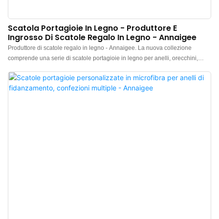
Scatola Portagioie In Legno - Produttore E
Ingrosso Di Scatole Regalo In Legno - Annaigee
Produttore di scatole regalo in legno - Annaigee. La nuova collezione
comprende una serie di scatole portagioie in legno per anelli, orecchini,
bracciali e pendenti, dal design raffinato e dalla lavorazione impeccabile,
che esaltano la bellezza naturale del legno di noce. La scatola portagioie in
legno è realizzata con un esterno in carta nera lucida con venature effetto
noce, importata, e un interno in morbido velluto marrone a contrasto. Una
squisita scatola portagioie da non perdere in gioielleria.