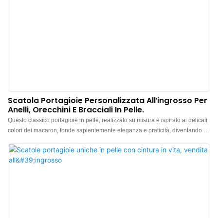
Scatola Portagioie Personalizzata All'ingrosso Per
Anelli, Orecchini E Bracciali In Pelle.
Questo classico portagioie in pelle, realizzato su misura e ispirato ai delicati
colori dei macaron, fonde sapientemente eleganza e praticità, diventando il
custode perfetto per i tuoi gioielli. Che si tratti di anelli, orecchini, bracciali o
collane, questo portagioie, creato appositamente per te, offre una protezione
delicata ai tuoi preziosi oggetti, ovunque e in qualsiasi momento. I colori
tenui ti faranno sentire come in un dolce sogno, e ogni volta che lo aprirai,
sarà come assaporare un delizioso macaron, regalandoti gioia e sorprese
infinite.