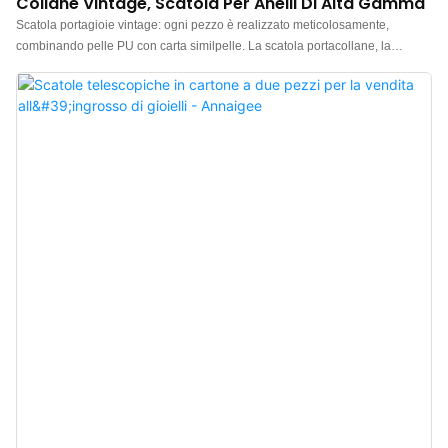
Collane Vintage, Scatola Per Anelli Di Alta Gamma
Scatola portagioie vintage: ogni pezzo è realizzato meticolosamente,
combinando pelle PU con carta similpelle. La scatola portacollane, la
scatola portaorecchini e la scatola portaanelli vintage hanno tutte un design
ottagonale, decorazioni con motivi metallici e cuscinetti in spugna applicati
sulle superfici interne, che le rendono stabili e discrete, adatte a esporre vari
gioielli. Scatole portaanelli vintage in vendita, non esitate a contattarci per
informazioni.