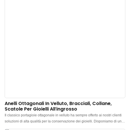
pregiato, squisito e delicato, antipiega e perfettamente disteso. Non solo
protegge i tuoi gioielli dall'usura, ma conferisce anche un'impareggiabile
sensazione di lusso. La raffinata texture trasforma ogni apertura in un
delizioso rituale, donando un'aura di nobiltà a ogni singolo gioiello.
Anelli Ottagonali In Velluto, Bracciali, Collane,
Scatole Per Gioielli All'ingrosso
Il classico portagioie ottagonale in velluto ha sempre offerto ai nostri clienti
soluzioni di alta qualità per la conservazione dei gioielli. Disponiamo di un
inventario a lungo termine e supportiamo il dropshipping, offrendoti