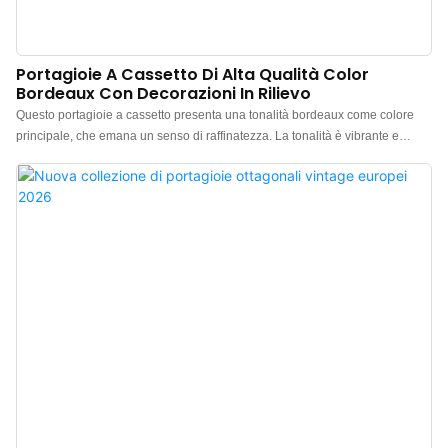
Portagioie A Cassetto Di Alta Qualità Color
Bordeaux Con Decorazioni In Rilievo
Questo portagioie a cassetto presenta una tonalità bordeaux come colore
principale, che emana un senso di raffinatezza. La tonalità è vibrante e
audace, pur mantenendo un'aria di eleganza. La superficie del cofanetto è
caratterizzata da un delicato motivo a rombi tridimensionale. Al tatto risulta
piacevolmente materico, a testimonianza dell'eccezionale qualità dei suoi
dettagli discreti. L'ingegnoso meccanismo di apertura a cassetto consente
un facile accesso ai gioielli, mentre la chiusura è sicura e stabile, offrendo
un'esperienza d'uso comoda e senza preoccupazioni. Il portagioie supporta
la personalizzazione con una varietà di colori e texture, risultando adatto a
gioielli di tutti gli stili e in linea con il posizionamento di diversi marchi,
soddisfacendo così appieno ogni tipo di esigenza di packaging
personalizzato. Produttore cinese di portagioie di lusso. Logo, colore,
materiale personalizzabili e ordine minimo di soli 500 pezzi. Perfett