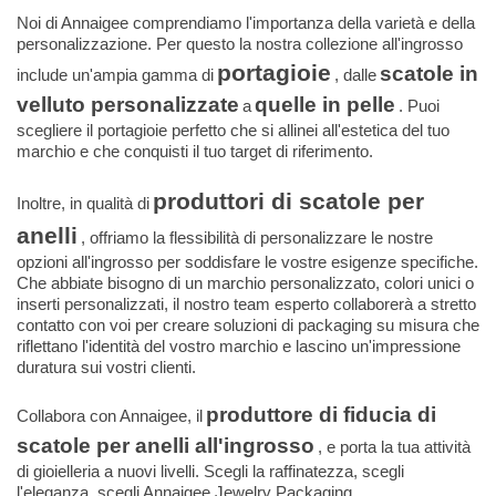
Noi di Annaigee comprendiamo l'importanza della varietà e della
personalizzazione. Per questo la nostra collezione all'ingrosso
portagioie
scatole in
include un'ampia gamma di
, dalle
velluto personalizzate
quelle in pelle
a
. Puoi
scegliere il portagioie perfetto che si allinei all'estetica del tuo
marchio e che conquisti il ​​tuo target di riferimento.
produttori di scatole per
Inoltre, in qualità di
anelli
, offriamo la flessibilità di personalizzare le nostre
opzioni all'ingrosso per soddisfare le vostre esigenze specifiche.
Che abbiate bisogno di un marchio personalizzato, colori unici o
inserti personalizzati, il nostro team esperto collaborerà a stretto
contatto con voi per creare soluzioni di packaging su misura che
riflettano l'identità del vostro marchio e lascino un'impressione
duratura sui vostri clienti.
produttore di fiducia di
Collabora con Annaigee, il
scatole per anelli all'ingrosso
, e porta la tua attività
di gioielleria a nuovi livelli. Scegli la raffinatezza, scegli
l'eleganza, scegli Annaigee Jewelry Packaging.