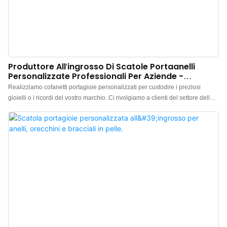
Produttore All'ingrosso Di Scatole Portaanelli
Personalizzate Professionali Per Aziende -
Annaigee
Realizziamo cofanetti portagioie personalizzati per custodire i preziosi
gioielli o i ricordi del vostro marchio. Ci rivolgiamo a clienti del settore della
gioielleria di marca, offrendo servizi professionali di progettazione e
produzione di cofanetti portagioie per anelli. Tutti i nostri cofanetti portagioie
personalizzati possono essere personalizzati con logo, colore e materiale.
Non esitate a contattarci per maggiori informazioni.