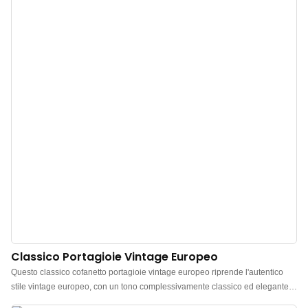
crea un contrasto stratificato con la scatola esterna, smorzando l'audacia del
rosso. Lo stile complessivo è di lusso discreto, classico e senza tempo. La
scatola presenta un design semplice ed elegante con coperchio a ribalta dai
bordi dritti, linee pulite e un'apertura e chiusura fluide e setose, una classica
rappresentazione dell'estetica minimalista. Dalle linee pulite e definite e
dalla comoda esperienza di apertura e chiusura, alla delicata fodera in
velluto anallergica e alla met
Classico Portagioie Vintage Europeo
Questo classico cofanetto portagioie vintage europeo riprende l'autentico
stile vintage europeo, con un tono complessivamente classico ed elegante e
una forte atmosfera retrò. La principale combinazione di colori rosso intenso