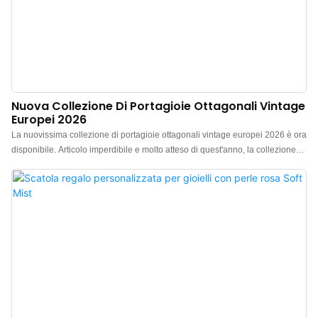
Nuova Collezione Di Portagioie Ottagonali Vintage
Europei 2026
La nuovissima collezione di portagioie ottagonali vintage europei 2026 è ora
disponibile. Articolo imperdibile e molto atteso di quest'anno, la collezione
presenta tre combinazioni di colori vintage haute couture: bordeaux, verde
smeraldo vintage e blu di Prussia. Ogni pezzo emana una sofisticata e
delicata texture simile a un dipinto ad olio, rendendolo ideale sia per esporre
gioielli che per fare un regalo. Produttore cinese di portagioie di lusso. Logo,
colore e materiale personalizzabili, con un ordine minimo di soli 300 pezzi.
Perfetto per proprietari di marchi e negozi. Acquista ora!