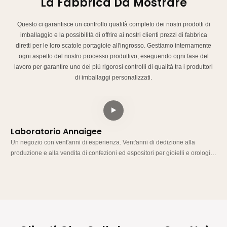
La Fabbrica Da Mostrare
Questo ci garantisce un controllo qualità completo dei nostri prodotti di
imballaggio e la possibilità di offrire ai nostri clienti prezzi di fabbrica
diretti per le loro scatole portagioie all'ingrosso. Gestiamo internamente
ogni aspetto del nostro processo produttivo, eseguendo ogni fase del
lavoro per garantire uno dei più rigorosi controlli di qualità tra i produttori
di imballaggi personalizzati.
Laboratorio Annaigee
L
Un negozio con vent'anni di esperienza. Vent'anni di dedizione alla
U
produzione e alla vendita di confezioni ed espositori per gioielli e orologi.
p
Basandoci sull'onestà e su un approccio orientato al cliente, gestiamo la
B
nostra attività con integrità. La nostra fabbrica possiede un proprio edificio
n
e una propria linea di produzione e non ci affidiamo a intermediari per
e
trarre profitto dalle differenze di prezzo.
t