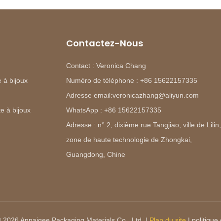
Contactez-Nous
Contact : Veronica Chang
 à bijoux
Numéro de téléphone : +86 15622157335
Adresse email:veronicazhang@aliyun.com
e à bijoux
WhatsApp : +86 15622157335
Adresse : n° 2, dixième rue Tangjiao, ville de Lilin,
zone de haute technologie de Zhongkai,
Guangdong, Chine
© 2026 Annaigee Packaging Materials Co., Ltd. |
Plan du site
|
politique 