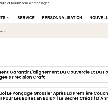
sure et fournisseur d'emballages
ITS
SERVICE
PERSONNALISATION
NOUVEL
aison
t Garantir L'alignement Du Couvercle Et Du Fond
ee's Precision Craft
oi Le Ponçage Grossier Après La Première Couche 
l Pour Les Boîtes En Bois ? | Le Secret Créatif D'A