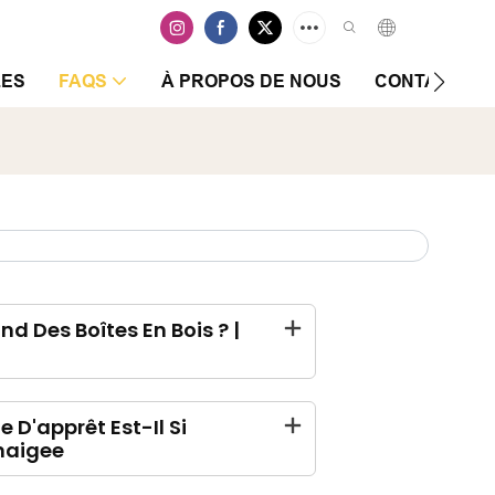
LES
FAQS
À PROPOS DE NOUS
CONTACTEZ-
 Des Boîtes En Bois ? |
D'apprêt Est-Il Si
nnaigee