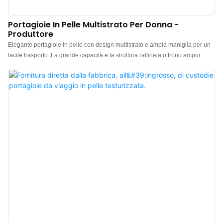
Portagioie In Pelle Multistrato Per Donna -
Produttore
Elegante portagioie in pelle con design multistrato e ampia maniglia per un
facile trasporto. La grande capacità e la struttura raffinata offrono ampio
spazio per riporre i gioielli. Questi squisiti organizer per gioielli in tessuto, dal
design curato, sono il regalo ideale per gli amanti dei gioielli, perfetti per
compleanni, Natale, San Valentino, matrimoni, Festa della Mamma e altre
occasioni speciali.