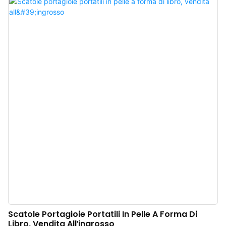
caratteristiche principali è la chiusura a doppio pulsante, che garantisce una
presa sicura anche durante i viaggi più movimentati. Questo astuccio in pelle
è perfetto per chi viaggia spesso, potendo contenere tre orologi, cinturini e
bracciali extra. I nostri astucci per orologi a 1, 2, 3 e 4 scomparti includono
morbidi cuscinetti in tessuto con guide scorrevoli per un trasporto comodo e
sicuro. Creato sia per i viaggi che per le esigenze di conservazione
quotidiana, l'astuccio per orologi Annaigee mantiene i tuoi orologi al sicuro e
facilmente accessibili, indipendentemente da quale tu scelga di indossare.
Le collezioni di astucci per orologi Annaigee offrono un modo pratico per
conservare e trasportare i tuoi orologi in sicurezza. Realizzati co
Scatole Portagioie Portatili In Pelle A Forma Di
Libro, Vendita All'ingrosso