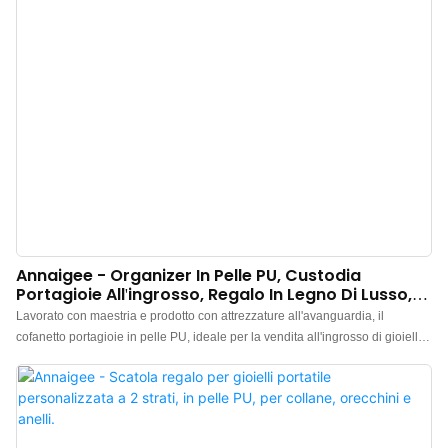
Annaigee - Organizer In Pelle PU, Custodia
Portagioie All'ingrosso, Regalo In Legno Di Lusso,
Scatola Portagioie Da Viaggio Personalizzata
Lavorato con maestria e prodotto con attrezzature all'avanguardia, il
cofanetto portagioie in pelle PU, ideale per la vendita all'ingrosso di gioielli,
è un prodotto di lusso personalizzato perfetto per i viaggi e i viaggi, che
riscuote sempre più successo tra i clienti. I materiali di altissima qualità
contribuiscono alle sue prestazioni superiori.