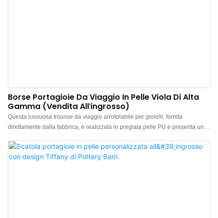
Borse Portagioie Da Viaggio In Pelle Viola Di Alta
Gamma (vendita All'ingrosso)
Questa lussuosa trousse da viaggio arrotolabile per gioielli, fornita
direttamente dalla fabbrica, è realizzata in pregiata pelle PU e presenta un
design minimalista ed elegante. La sensazione al tatto è di alta qualità, il
colore è raffinato e l'abbinamento con la pelle di pregio rende la trousse da
viaggio, ideale per riporre anelli, orecchini, collane e orologi, ancora più
lussuosa e vistosa, esaltando al meglio il fascino dei gioielli. Produttore
cinese di trousse da viaggio arrotolabili per gioielli di lusso. Logo, colore e
materiale personalizzabili, con un ordine minimo di soli 300 pezzi. Perfetta
per proprietari di marchi e negozi. Acquista ora!