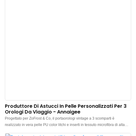
maneggevole. d. Chiusura in metallo: componenti in metallo di alta qualità
per una maggiore sicurezza. e. Interno in velluto liscio: texture lussuosa che
offre comfort e protegge i gioielli.
Produttore Di Astucci In Pelle Personalizzati Per 3
Orologi Da Viaggio - Annaigee
Progettato per ZoFrost & Co, il portaorologi vintage a 3 scomparti è
realizzato in vera pelle PU color litchi e inserti in tessuto microfibra di alta
qualità, creando un classico astuccio per orologi. Una delle sue