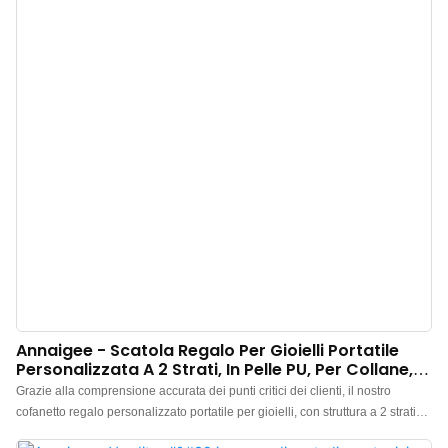
Annaigee - Scatola Regalo Per Gioielli Portatile
Personalizzata A 2 Strati, In Pelle PU, Per Collane,
Orecchini E Anelli.
Grazie alla comprensione accurata dei punti critici dei clienti, il nostro
cofanetto regalo personalizzato portatile per gioielli, con struttura a 2 strati
per collane, orecchini e anelli in pelle PU, è stato supportato e apprezzato