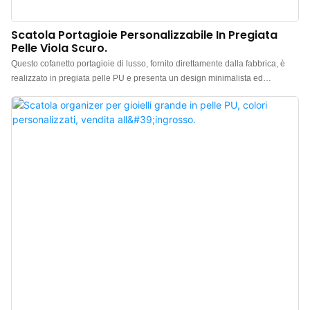
Scatola Portagioie Personalizzabile In Pregiata
Pelle Viola Scuro.
Questo cofanetto portagioie di lusso, fornito direttamente dalla fabbrica, è
realizzato in pregiata pelle PU e presenta un design minimalista ed
elegante. La sensazione al tatto è di alta qualità, il colore è raffinato e
l'abbinamento con la pelle pregiata rende il cofanetto, ideale per riporre
anelli, orecchini, collane e orologi, ancora più lussuoso e ricercato,
esaltando al meglio il fascino dei gioielli. Produttore cinese di cofanetti
portagioie di lusso. Logo, colore e materiale personalizzabili, con un ordine
minimo di soli 100 pezzi. Perfetto per proprietari di marchi e negozi. Acquista
ora!