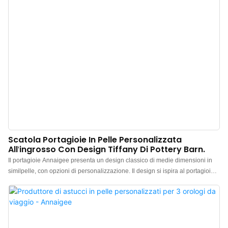
Scatola Portagioie In Pelle Personalizzata
All'ingrosso Con Design Tiffany Di Pottery Barn.
Il portagioie Annaigee presenta un design classico di medie dimensioni in
similpelle, con opzioni di personalizzazione. Il design si ispira al portagioie
in pelle color Tiffany di Pottery Barn. Questo contenitore multifunzionale
sfoggia un design armonioso, che valorizza lo stile individuale. a.
Specchietto per il trucco: comodo per applicare il trucco o indossare i gioielli.
b. Scanalatura per anelli smerlata: design elegante che facilita la raccolta e
l'organizzazione degli anelli. c. Comoda maniglia: facile da trasportare e più