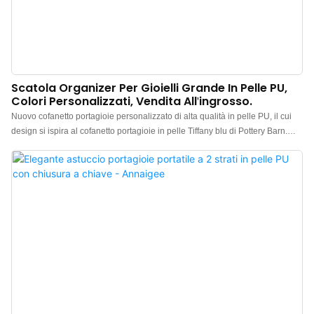
Scatola Organizer Per Gioielli Grande In Pelle PU,
Colori Personalizzati, Vendita All'ingrosso.
Nuovo cofanetto portagioie personalizzato di alta qualità in pelle PU, il cui
design si ispira al cofanetto portagioie in pelle Tiffany blu di Pottery Barn.
Vanta numerose caratteristiche, come un design funzionale e razionale con
ampi spazi e diverse capacità, e materiali di alta qualità come cerniere e
serratura argentate.