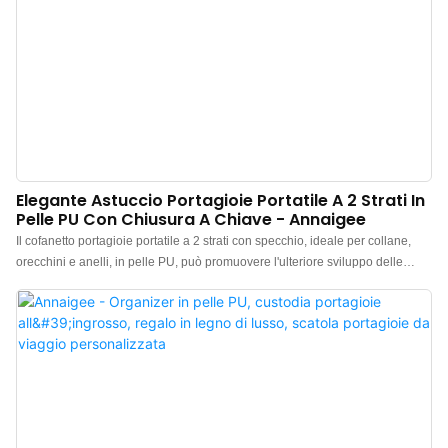
Elegante Astuccio Portagioie Portatile A 2 Strati In
Pelle PU Con Chiusura A Chiave - Annaigee
Il cofanetto portagioie portatile a 2 strati con specchio, ideale per collane,
orecchini e anelli, in pelle PU, può promuovere l'ulteriore sviluppo delle
imprese, aprire nuovi mercati, distinguersi in un ambiente altamente
competitivo e diventare leader del settore. L'ampio utilizzo del prodotto nei
cofanetti portagioie contribuisce a fargli ottenere grande attenzione sul
mercato.