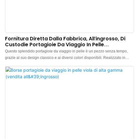
Fornitura Diretta Dalla Fabbrica, All'ingrosso, Di
Custodie Portagioie Da Viaggio In Pelle
Testurizzata.
Questo splendido portagioie da viaggio in pelle è un pezzo senza tempo,
grazie al suo design classico e ai diversi colori disponibili. Realizzato in
pregiata pelle PU, questo portagioie da viaggio è stato appositamente
progettato per soddisfare e rassicurare gli amanti dei gioielli. Grazie al suo
design compatto e sofisticato, si infila facilmente in valigia o persino in borsa,
garantendo di avere sempre a portata di mano i propri gioielli più preziosi,
anche durante i weekend brevi. Questo modello è inoltre la soluzione di
packaging portatile preferita da numerosi marchi di gioielleria. Partendo da
questo modello di portagioie, sono disponibili loghi, colori e accessori
personalizzati.