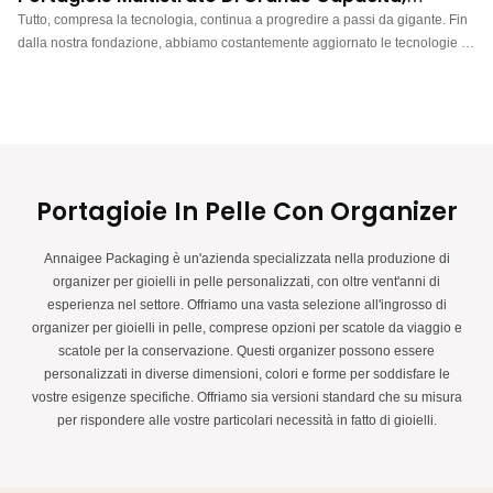
Espositori Per Gioielli Di Lusso In Pelle PU
Tutto, compresa la tecnologia, continua a progredire a passi da gigante. Fin
dalla nostra fondazione, abbiamo costantemente aggiornato le tecnologie e
sviluppato nuovi metodi per scoprire maggiori vantaggi dei nostri portagioie
di lusso in pelle PU con cassetti multistrato di grande capacità per collane,
orecchini e anelli. Hanno un campo di applicazione scalabile, come ad
esempio i portagioie.
Portagioie In Pelle Con Organizer
Annaigee Packaging è un'azienda specializzata nella produzione di
organizer per gioielli in pelle personalizzati, con oltre vent'anni di
esperienza nel settore. Offriamo una vasta selezione all'ingrosso di
organizer per gioielli in pelle, comprese opzioni per scatole da viaggio e
scatole per la conservazione. Questi organizer possono essere
personalizzati in diverse dimensioni, colori e forme per soddisfare le
vostre esigenze specifiche. Offriamo sia versioni standard che su misura
per rispondere alle vostre particolari necessità in fatto di gioielli.