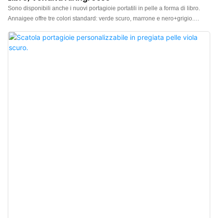
Sono disponibili anche i nuovi portagioie portatili in pelle a forma di libro.
Annaigee offre tre colori standard: verde scuro, marrone e nero+grigio.
Supportiamo anche la personalizzazione per i clienti di marca. Questi
portagioie a forma di libro sono realizzati in pelle PU impermeabile,
antipolvere e di facile manutenzione, con una piacevole sensazione al tatto.
L'interno del portagioie è ben organizzato con scomparti per anelli,
orecchini, pendenti, bracciali e collane. Una morbida e delicata flanella
avvolge i gioielli, garantendo sicurezza e ordine, facilitando la cura della loro
brillantezza. La chiusura si apre e si chiude facilmente, garantendo stabilità
e sicurezza.