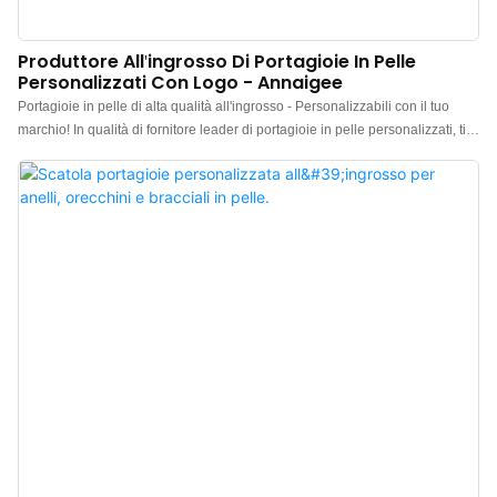
Produttore All'ingrosso Di Portagioie In Pelle
Personalizzati Con Logo - Annaigee
Portagioie in pelle di alta qualità all'ingrosso - Personalizzabili con il tuo
marchio! In qualità di fornitore leader di portagioie in pelle personalizzati, ti
offriamo portagioie in pelle di altissima qualità, raffinati e resistenti, al prezzo
più conveniente. Possiamo anche personalizzare i portagioie per te,
scegliendo tra una varietà di colori e stili e stampando il tuo logo. Se sei
interessato ai nostri prodotti, contattaci!