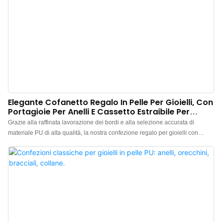
Elegante Cofanetto Regalo In Pelle Per Gioielli, Con
Portagioie Per Anelli E Cassetto Estraibile Per
Certificati.
Grazie alla raffinata lavorazione dei bordi e alla selezione accurata di
materiale PU di alta qualità, la nostra confezione regalo per gioielli con
coperchio magnetico apribile porta l'esperienza dell'unboxing a livelli
ineguagliabili. Dotata di un vano portagioie indipendente ed esclusivo per
gli anelli, previene efficacemente urti e graffi, offrendo una protezione
ottimale per i vostri preziosi gioielli. L'elegante design estraibile protegge
con cura i certificati di autenticità, preservandoli da graffi e consentendo al
contempo la personalizzazione con logo esclusivo. Oltre alla funzionalità,
questo dettaglio curato nei minimi particolari eleva ulteriormente lo status
premium del marchio.