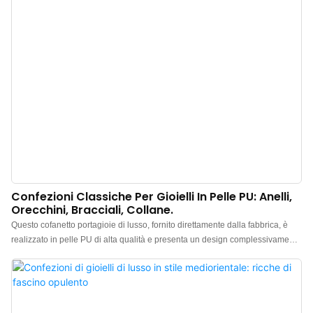
Confezioni Classiche Per Gioielli In Pelle PU: Anelli,
Orecchini, Bracciali, Collane.
Questo cofanetto portagioie di lusso, fornito direttamente dalla fabbrica, è
realizzato in pelle PU di alta qualità e presenta un design complessivamente
minimalista ed elegante. La sensazione al tatto è di pregio, il colore è
elegante e l'abbinamento con la pelle di alta qualità rende il cofanetto,
ideale per riporre anelli, orecchini, collane e orologi, ancora più lussuoso e
raffinato, esaltando al meglio il fascino dei gioielli. Produttore cinese di
cofanetti portagioie di lusso in pelle. Logo, colore e materiale