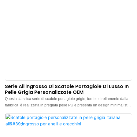
Serie All'ingrosso Di Scatole Portagioie Di Lusso In
Pelle Grigia Personalizzate OEM
Questa classica serie di scatole portagioie grigie, fornite direttamente dalla
fabbrica, è realizzata in pregiata pelle PU e presenta un design minimalista
ed elegante. La scatola ha un aspetto premium, il colore è raffinato e la pelle
PU di alta qualità conferisce maggiore risalto al portagioie, esaltandone la
bellezza. Produttore cinese di scatole portagioie di lusso in pelle PU
all'ingrosso. Logo, colore e materiale personalizzabili, con un ordine minimo