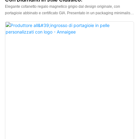
Elegante cofanetto regalo magnetico grigio dal design originale, con
portagioie abbinato e certificato GIA. Presentato in un packaging minimalista
e raffinato. Realizzato con materiali di alta qualità e una texture grigio opaco,
questo cofanetto regalo per gioielli ha un fascino straordinario. Produttore
cinese di cofanetti regalo di lusso per gioielli. Logo, colore e materiale
personalizzabili, con un ordine minimo di soli 300 pezzi. Perfetto per
proprietari di marchi e negozi. Acquista ora!