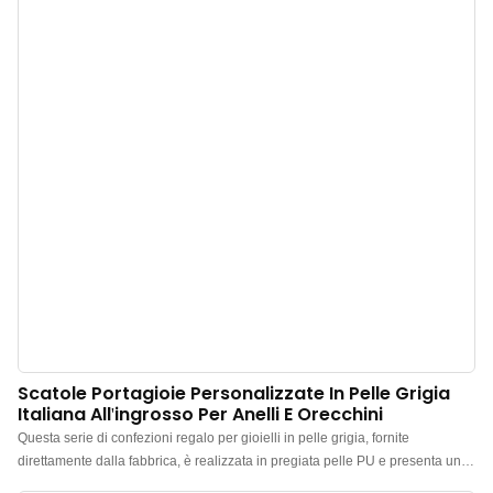
di soli 500 pezzi. Perfette per proprietari di marchi e negozi. Acquista ora!
Scatole Portagioie Personalizzate In Pelle Grigia
Italiana All'ingrosso Per Anelli E Orecchini
Questa serie di confezioni regalo per gioielli in pelle grigia, fornite
direttamente dalla fabbrica, è realizzata in pregiata pelle PU e presenta un
design complessivamente minimalista ed elegante. La confezione è di alta