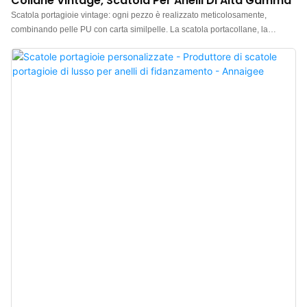
Collane Vintage, Scatola Per Anelli Di Alta Gamma
Scatola portagioie vintage: ogni pezzo è realizzato meticolosamente,
combinando pelle PU con carta similpelle. La scatola portacollane, la
scatola portaorecchini e la scatola portaanelli vintage hanno tutte un design
ottagonale, decorazioni con motivi metallici e cuscinetti in spugna applicati
sulle superfici interne, che le rendono stabili e discrete, adatte a esporre vari
gioielli. Scatole portaanelli vintage in vendita, non esitate a contattarci per
informazioni.