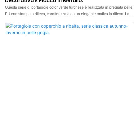
Decorativa E Placca In Metallo.
Questa serie di portagioie color verde turchese è realizzata in pregiata pelle
PU con stampa a rilievo, caratterizzata da un elegante motivo in rilievo. La
sensazione al tatto è di alta qualità, il colore è raffinato e l'abbinamento con
la pelle con motivo nascosto conferisce al portagioie un aspetto più
ricercato, esaltando al meglio il fascino dei gioielli. Scatole personalizzate
per gioielli con stampa a rilievo su pelle. Logo, colore e materiale
personalizzabili, con un ordine minimo di soli 500 pezzi. Perfette per
proprietari di marchi e negozi. Acquista ora!