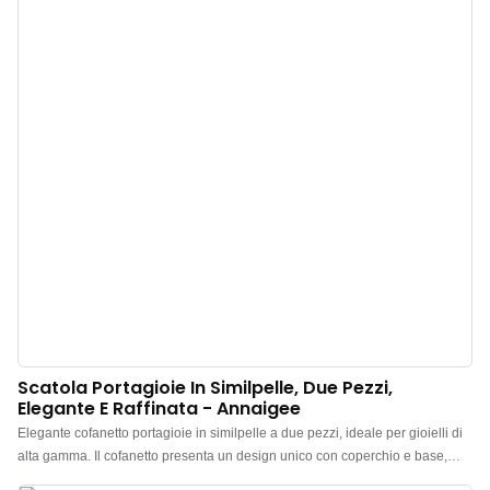
Scatola Portagioie In Similpelle, Due Pezzi,
Elegante E Raffinata - Annaigee
Elegante cofanetto portagioie in similpelle a due pezzi, ideale per gioielli di
alta gamma. Il cofanetto presenta un design unico con coperchio e base,
abbinato a una pochette portagioie testurizzata di alta qualità. Il cofanetto