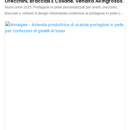
Orecchini, Bracciali E Collane, Vendita All'ingrosso.
Nuovi arrivi 2025: Portagioie in pelle personalizzati per anelli, orecchini,
bracciali e collane! Il design minimalista conferisce al portagioie in pelle un
tocco di eleganza e lusso. Qualità raffinata, facile da abbinare a vari stili di
anelli, orecchini, bracciali e collane. Realizzato in pregiata pelle PU con
speciale goffratura, bordi lisci e piatti e possibilità di personalizzazione del
logo. Ideale per conservare ed esporre diversi gioielli e accessori.
Un'elegante presentazione per un portagioie multifunzionale.