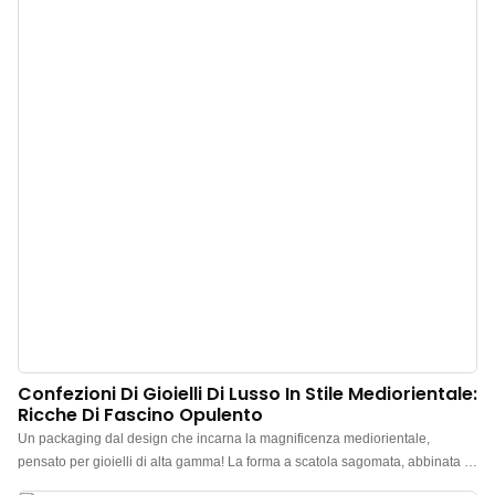
personalizzabili, con un ordine minimo di soli 300 pezzi. Perfetto per
proprietari di marchi e negozi. Acquista ora!
Confezioni Di Gioielli Di Lusso In Stile Mediorientale:
Ricche Di Fascino Opulento
Un packaging dal design che incarna la magnificenza mediorientale,
pensato per gioielli di alta gamma! La forma a scatola sagomata, abbinata al
caratteristico giallo mediorientale, conferisce un'immediata e inconfondibile