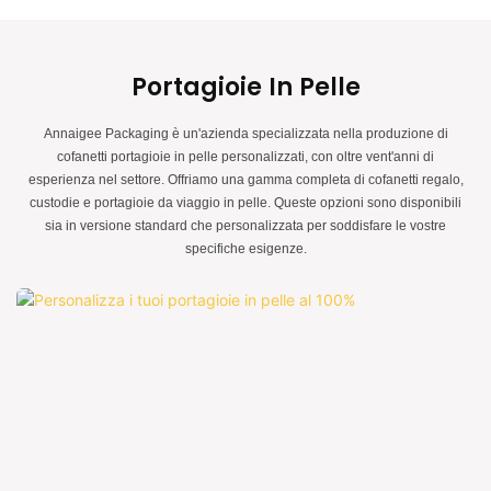
Annaigee è il modo perfetto per aggiungere un tocco speciale al giorno del
vostro matrimonio. Questa bellissima scatola personalizzata è un regalo
unico e premuroso per la coppia di sposi. Realizzata con materiali di alta
qualità, è un affascinante ricordo che sarà custodito per gli anni a venire.
Portagioie In Pelle
Annaigee Packaging è un'azienda specializzata nella produzione di
cofanetti portagioie in pelle personalizzati, con oltre vent'anni di
esperienza nel settore. Offriamo una gamma completa di cofanetti regalo,
custodie e portagioie da viaggio in pelle. Queste opzioni sono disponibili
sia in versione standard che personalizzata per soddisfare le vostre
specifiche esigenze.