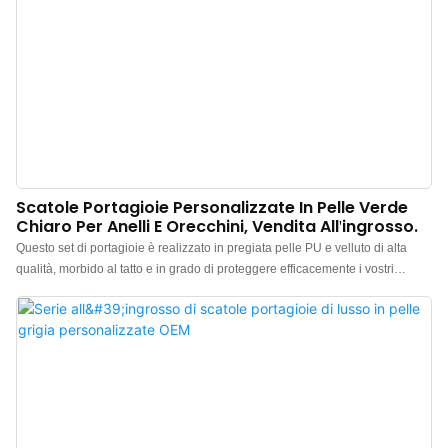
Scatole Portagioie Personalizzate In Pelle Verde
Chiaro Per Anelli E Orecchini, Vendita All'ingrosso.
Questo set di portagioie è realizzato in pregiata pelle PU e velluto di alta
qualità, morbido al tatto e in grado di proteggere efficacemente i vostri
gioielli da eventuali danni o abrasioni. La sensazione al tatto è di alta
qualità, il colore è elegante e il morbido velluto bianco all'interno conferisce
al portagioie un aspetto più raffinato, esaltando al meglio la bellezza dei
gioielli. Portagioie personalizzato in pelle per anelli, orecchini, collane e
ciondoli. Logo, colore e materiale personalizzabili, con un ordine minimo di
soli 300 pezzi. Perfetto per proprietari di marchi e negozi. Acquistalo ora!