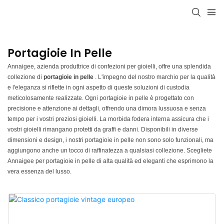
Portagioie In Pelle
Annaigee, azienda produttrice di confezioni per gioielli, offre una splendida
collezione di
portagioie in pelle
. L'impegno del nostro marchio per la qualità
e l'eleganza si riflette in ogni aspetto di queste soluzioni di custodia
meticolosamente realizzate. Ogni portagioie in pelle è progettato con
precisione e attenzione ai dettagli, offrendo una dimora lussuosa e senza
tempo per i vostri preziosi gioielli. La morbida fodera interna assicura che i
vostri gioielli rimangano protetti da graffi e danni. Disponibili in diverse
dimensioni e design, i nostri portagioie in pelle non sono solo funzionali, ma
aggiungono anche un tocco di raffinatezza a qualsiasi collezione. Scegliete
Annaigee per portagioie in pelle di alta qualità ed eleganti che esprimono la
vera essenza del lusso.