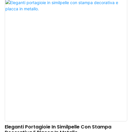
eleganza esotica. Realizzata in morbida pelle, dona al packaging un
intrinseco senso di lusso. Inoltre, la targhetta metallica con il logo incassato
crea uno splendido contrasto: la sua scintillante lucentezza metallica si
sposa perfettamente con la calda texture della pelle, rafforzando il
riconoscimento del marchio e valorizzando l'atmosfera raffinata. Produttore
cinese di scatole portagioie di lusso in pelle. Logo, colore e materiale
personalizzabili, con un ordine minimo di soli 500 pezzi. Ideale per
proprietari di marchi e negozi. Acquista ora!
Eleganti Portagioie In Similpelle Con Stampa