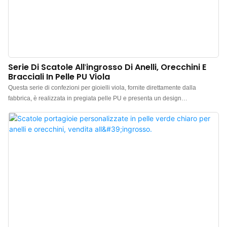
Serie Di Scatole All'ingrosso Di Anelli, Orecchini E
Bracciali In Pelle PU Viola
Questa serie di confezioni per gioielli viola, fornite direttamente dalla
fabbrica, è realizzata in pregiata pelle PU e presenta un design
complessivamente minimalista ed elegante. La confezione è di alta qualità
al tatto, il colore è raffinato e, abbinata alla pelle PU di buona consistenza,
conferisce maggiore risalto al gioiello, esaltandone al meglio la bellezza.
Produttore cinese di confezioni per gioielli viola. Logo, colore e materiale
personalizzabili, con un ordine minimo di soli 500 pezzi. Perfetto per
proprietari di marchi e negozi. Acquista ora!