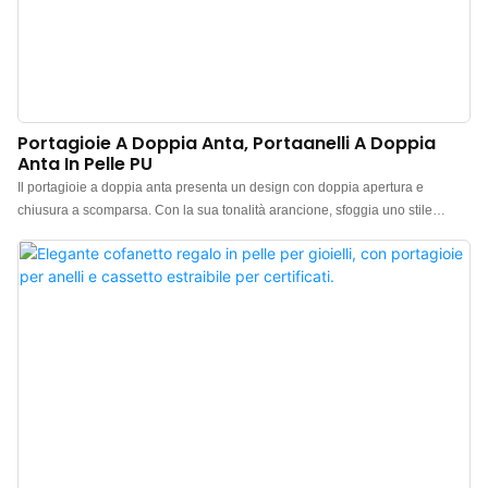
Portagioie A Doppia Anta, Portaanelli A Doppia
Anta In Pelle PU
Il portagioie a doppia anta presenta un design con doppia apertura e
chiusura a scomparsa. Con la sua tonalità arancione, sfoggia uno stile
affascinante ed elegante, aggiungendo un tocco di colore vivace alla tua
collezione di gioielli o ai tuoi regali. Il portagioie a doppia anta è realizzato
con un esterno in pelle importata e un interno in morbida microfibra beige a
contrasto, per un tocco di colore beige ogni volta che lo apri.