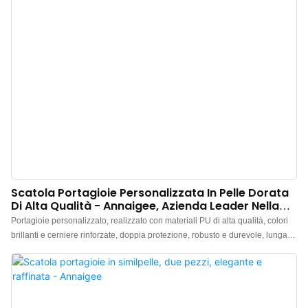
delizioso rituale, donando un'aura di nobiltà a ogni singolo gioiello.
Scatola Portagioie Personalizzata In Pelle Dorata
Di Alta Qualità - Annaigee, Azienda Leader Nella
Vendita All'ingrosso.
Portagioie personalizzato, realizzato con materiali PU di alta qualità, colori
brillanti e cerniere rinforzate, doppia protezione, robusto e durevole, lunga
durata. L'interno è rivestito con seta sintetica di alta qualità accuratamente
selezionata, brillante, con lavorazione squisita e texture delicata, che esalta
il fascino dei gioielli. I clienti possono richiedere campioni gratuiti. Visitate il
nostro sito web per maggiori informazioni.