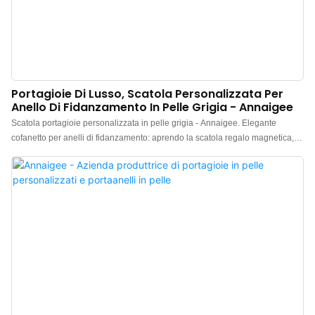
Portagioie Di Lusso, Scatola Personalizzata Per
Anello Di Fidanzamento In Pelle Grigia - Annaigee
Scatola portagioie personalizzata in pelle grigia - Annaigee. Elegante
cofanetto per anelli di fidanzamento: aprendo la scatola regalo magnetica, si
scopre un cofanetto personalizzato per l'anello di fidanzamento. Elegante
cofanetto portagioie personalizzato in pelle grigia di Annaigee. Il cofanetto è
realizzato in pregiata pelle grigia abbinata a morbido velluto, ideale per un
anello di fidanzamento.