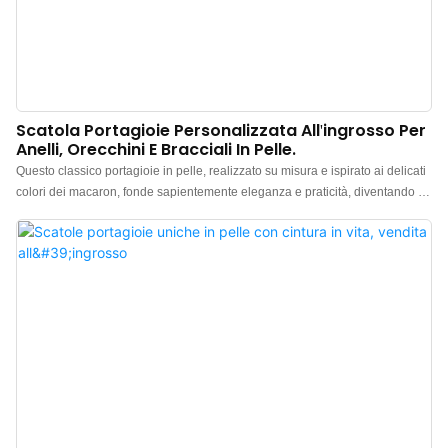
Scatola Portagioie Personalizzata All'ingrosso Per
Anelli, Orecchini E Bracciali In Pelle.
Questo classico portagioie in pelle, realizzato su misura e ispirato ai delicati
colori dei macaron, fonde sapientemente eleganza e praticità, diventando il
custode perfetto per i tuoi gioielli. Che si tratti di anelli, orecchini, bracciali o
collane, questo portagioie, creato appositamente per te, offre una protezione
delicata ai tuoi preziosi oggetti, ovunque e in qualsiasi momento. I colori
tenui ti faranno sentire come in un dolce sogno, e ogni volta che lo aprirai,
sarà come assaporare un delizioso macaron, regalandoti gioia e sorprese
infinite.