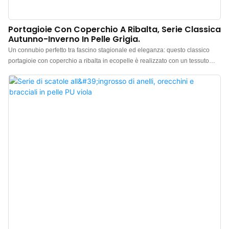
Portagioie Con Coperchio A Ribalta, Serie Classica
Autunno-Inverno In Pelle Grigia.
Un connubio perfetto tra fascino stagionale ed eleganza: questo classico
portagioie con coperchio a ribalta in ecopelle è realizzato con un tessuto
fantasia, dove le texture aggiungono delicati strati, emanando un
temperamento calmo e raffinato. L'abbinamento cromatico è impeccabile: lo
strato esterno presenta tonalità di grigio autunno-inverno, abbinate a una
fodera interna marrone. Il contrasto visivo tra i due colori è sorprendente ma
armonioso, bilanciando raffinatezza e un tocco di pregio.