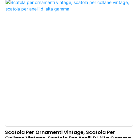
portagioie è realizzato con un esterno in similpelle e un interno in morbido
velluto a contrasto, che dona un tocco di colore marrone ogni volta che lo si
apre.
Scatola Per Ornamenti Vintage, Scatola Per