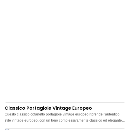
Classico Portagioie Vintage Europeo
Questo classico cofanetto portagioie vintage europeo riprende l'autentico
stile vintage europeo, con un tono complessivamente classico ed elegante e
una forte atmosfera retrò. La principale combinazione di colori rosso intenso