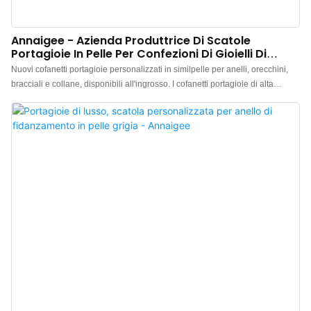
Annaigee - Azienda Produttrice Di Scatole
Portagioie In Pelle Per Confezioni Di Gioielli Di
Lusso
Nuovi cofanetti portagioie personalizzati in similpelle per anelli, orecchini,
bracciali e collane, disponibili all'ingrosso. I cofanetti portagioie di alta
gamma in similpelle per anelli, pietre preziose e giada, all'ingrosso, sono
realizzati con un esterno in pregiata pelle di pecora e un interno in morbida
similpelle scamosciata a contrasto, che offre una protezione ottimale per i
gioielli. I gioielli di alta gamma richiedono cofanetti portagioie di alta qualità
abbinati e un logo personalizzato per creare un marchio esclusivo.