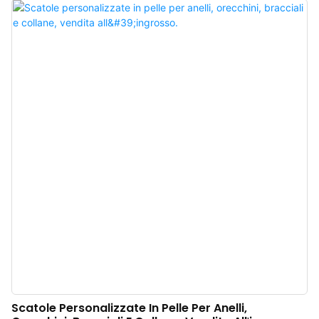
qualità, il colore è raffinato e la pelle con una texture raffinata conferisce
maggiore risalto al gioiello, esaltandone la bellezza. Produttore cinese di
confezioni regalo per gioielli in pelle grigia. Logo, colore e materiale
personalizzabili, con un ordine minimo di soli 500 pezzi. Perfetto per
proprietari di marchi e negozi. Acquista ora!
Scatole Personalizzate In Pelle Per Anelli,