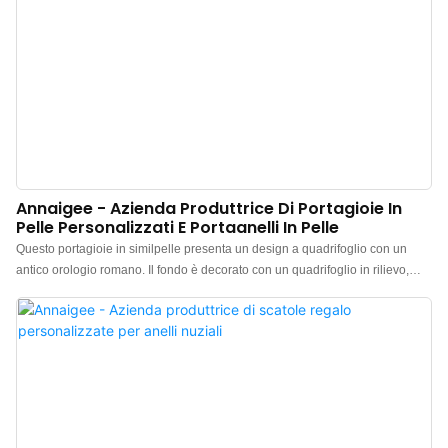
Annaigee - Azienda Produttrice Di Portagioie In
Pelle Personalizzati E Portaanelli In Pelle
Questo portagioie in similpelle presenta un design a quadrifoglio con un
antico orologio romano. Il fondo è decorato con un quadrifoglio in rilievo,
abbinato al design di un orologio romano, creando un momento fortunato.
Un design unico e senza tempo per la felicità. Il portagioie in similpelle è
realizzato con cura artigianale e presenta un interno raffinato: l'esterno è in
ecopelle PU di alta qualità, mentre l'interno è in tessuto di microfibra/seta
importato. Questo portagioie in similpelle personalizzato è disponibile in
magazzino. Non esitate a contattarci per informazioni e per acquistarlo.