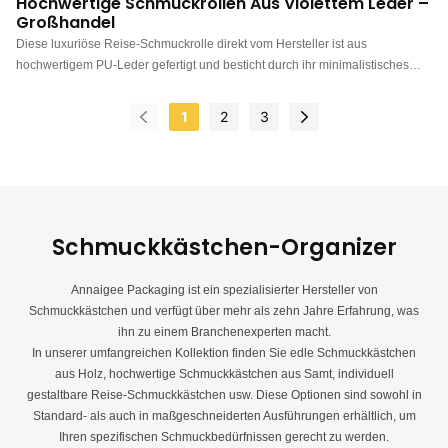
Hochwertige Schmuckrollen Aus Violettem Leder –
Großhandel
Diese luxuriöse Reise-Schmuckrolle direkt vom Hersteller ist aus
hochwertigem PU-Leder gefertigt und besticht durch ihr minimalistisches
und elegantes Design. Die hochwertige Verarbeitung und die edle Farbe
verleihen der Tasche, die Platz für Ringe, Ohrringe, Halsketten und Uhren
1
2
3
bietet, einen luxuriösen und ansprechenden Look, der den Charme Ihrer
Schmuckstücke perfekt zur Geltung bringt. Wir sind ein chinesischer
Hersteller von luxuriösen Reise-Schmuckrollen. Wir bieten individuelle
Anpassungsmöglichkeiten hinsichtlich Logo, Farbe und Material sowie eine
niedrige Mindestbestellmenge von 300 Stück. Ideal für Marken und
Einzelhändler. Jetzt bestellen!
Schmuckkästchen-Organizer
Annaigee Packaging ist ein spezialisierter Hersteller von
Schmuckkästchen und verfügt über mehr als zehn Jahre Erfahrung, was
ihn zu einem Branchenexperten macht.
In unserer umfangreichen Kollektion finden Sie edle Schmuckkästchen
aus Holz, hochwertige Schmuckkästchen aus Samt, individuell
gestaltbare Reise-Schmuckkästchen usw. Diese Optionen sind sowohl in
Standard- als auch in maßgeschneiderten Ausführungen erhältlich, um
Ihren spezifischen Schmuckbedürfnissen gerecht zu werden.