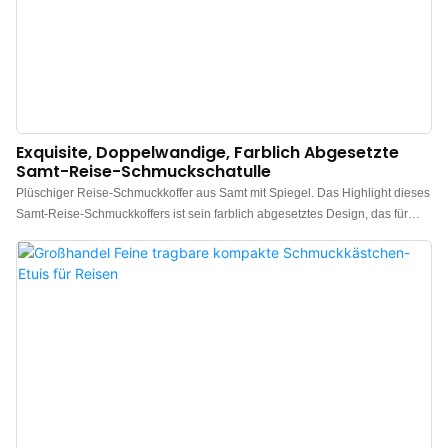
Exquisite, Doppelwandige, Farblich Abgesetzte
Samt-Reise-Schmuckschatulle
Plüschiger Reise-Schmuckkoffer aus Samt mit Spiegel. Das Highlight dieses
Samt-Reise-Schmuckkoffers ist sein farblich abgesetztes Design, das für
satte Farben und eine strahlende Optik sorgt. Dank seiner robusten
Konstruktion ist er besonders langlebig. Besonders praktisch ist die
doppelwandige Aufteilung, die auch größere Schmuckstücke wie Uhren
oder auffällige Halsketten problemlos unterbringt. Selbst bei kräftigem
Schütteln blieb der Schmuck an Ort und Stelle. Wir sind daher überzeugt,
dass Ihre Wertsachen in diesem Koffer im aufgegebenen Gepäck bestens
geschützt sind.