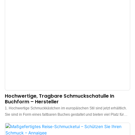
des strapazierfähigen Kunstleders und des Samtfutters bewahrt diese
Schmuckrolle Ihre Accessoires vor Verheddern, Beschädigung und Verlust.
Das modische Design macht die Reise-Schmuckrolle zum idealen
Reisebegleiter für jede Frau.
Hochwertige, Tragbare Schmuckschatulle In
Buchform – Hersteller
1. Hochwertige Schmuckkästchen im europäischen Stil sind jetzt erhältlich.
Sie sind in Form eines faltbaren Buches gestaltet und bieten viel Platz für
Ringe, Halsketten, Ohrringe und andere Accessoires. 2. Diese buchförmigen
Schmuckkästchen sind aus hochwertigem Samt gefertigt, der sich weich und
geschmeidig anfühlt. Jedes Kästchen ist durchdacht unterteilt und mit Flanell