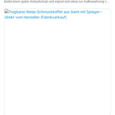
bietet einen guten Anlaufschutz und eignet sich ideal zur Aufbewahrung von
Ringen, Halsketten, Ohrringen, Armbändern, Uhren und vielem mehr. Die
Schmuckschatulle mit Glasdeckel ist mit hochwertigem Samt bezogen, der
sich durch seine feine Textur und die robuste Verarbeitung auszeichnet. Ein
besonderes Merkmal ist die Verwendung von importiertem Klebstoff, der
hervorragende Hafteigenschaften aufweist und farb- sowie geruchlos ist. Ein
weiteres Highlight ist das stapelbare Design, inspiriert von Schmucktabletts.
Jede Ebene bietet verschiedene Fächer. Schmuckliebhaber sollten sich
diese Schmuckschatulle mit Glasdeckel nicht entgehen lassen!