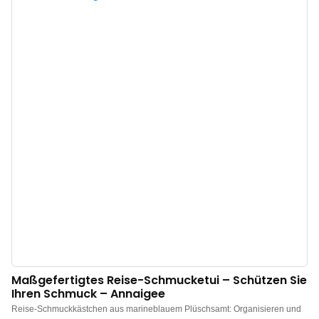
umhüllt, um Ihren wertvollen Schmuck vor Kratzern und Beschädigungen zu
schützen. 3. Diese Schmuckkästchen eignen sich ideal zum Präsentieren,
wie Bücher im Regal. Dank der versteckten Magnete an Vorder- und
Rückseite lässt sich das Kästchen nach dem Betrachten Ihres Schmucks
mühelos schließen. 4. Die sorgfältige Verarbeitung garantiert höchste
Qualität. Dieses einzigartige Kästchen bietet Ihren wertvollen
Schmuckstücken einen komfortablen Platz. Sorgfältig ausgewählte
Materialien machen es robust, langlebig und optisch ansprechend. Durch
das abnehmbare Design ist es einfach und praktisch in der H
Maßgefertigtes Reise-Schmucketui – Schützen Sie
Ihren Schmuck – Annaigee
Reise-Schmuckkästchen aus marineblauem Plüschsamt: Organisieren und