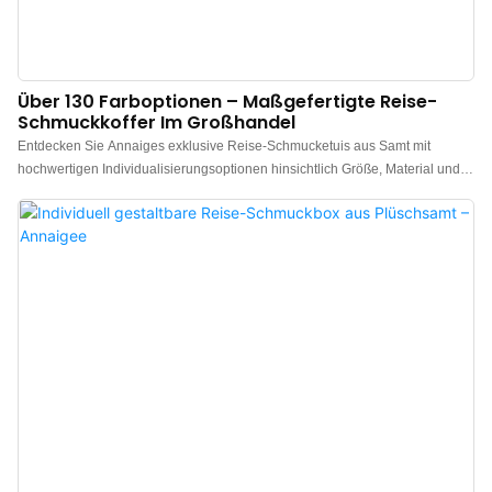
Über 130 Farboptionen – Maßgefertigte Reise-
Schmuckkoffer Im Großhandel
Entdecken Sie Annaiges exklusive Reise-Schmucketuis aus Samt mit
hochwertigen Individualisierungsoptionen hinsichtlich Größe, Material und
Design. Reise-Schmucketuis sind die perfekte Lösung, um Ringe,
Armbänder und Halsketten stilvoll und zeitlos zu verstauen, wenn Sie
unterwegs sind. Entscheiden Sie sich für eine klassische
Schmuckverpackung mit einer unserer atemberaubenden Samt-
Schmuckboxen. Für Abwechslung im traditionellen Großhandel bieten wir
auch Boxen mit Velours-Oberfläche an – für eine weiche, glatte und
luxuriöse Haptik. Gerne bedrucken wir Ihre Box mit Ihrem Logo – bereits ab
einer Mindestbestellmenge von 50 Stück zu erschwinglichen Preisen. Ideal
für Schmuckmarken, Großhändler und Einzelhändler mit der Expertise von
Annaige.