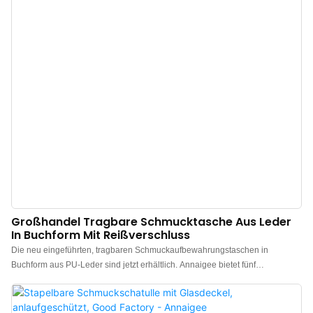
Großhandel Tragbare Schmucktasche Aus Leder
In Buchform Mit Reißverschluss
Die neu eingeführten, tragbaren Schmuckaufbewahrungstaschen in
Buchform aus PU-Leder sind jetzt erhältlich. Annaigee bietet fünf
Standardfarben an: Olivgrün, Cremeweiß, Latte, Hellblau und Sandrosa. Für
Markenkunden bieten wir außerdem individuelle Anpassungen an. Die
Schmuckaufbewahrungstaschen sind aus wasserabweisendem PU-Leder