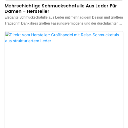
Mehrschichtige Schmuckschatulle Aus Leder Für
Damen – Hersteller
Elegante Schmuckschatulle aus Leder mit mehrlagigem Design und großem
Tragegriff. Dank ihres großen Fassungsvermögens und der durchdachten
Struktur bietet sie viel Platz für Ihren Schmuck. Die exquisite
Schmuckschatulle aus Stoff mit ihrem ansprechenden Design ist das ideale
Geschenk für Schmuckliebhaber und eignet sich besonders für Geburtstage,
Weihnachten, Valentinstag, Hochzeiten, Muttertag und viele weitere Anlässe.