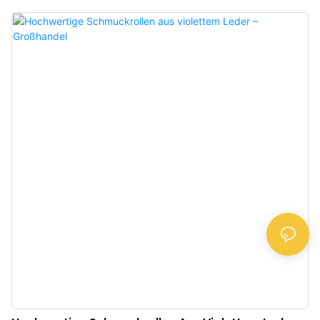
Dank des Acryldeckels können Sie Ihre Schmuckstücke auswählen und
betrachten, ohne die Vitrine öffnen zu müssen. Erhältlich in verschiedenen
Farben, ist diese Vitrine ein Must-have für jeden wertvollen
Schmuckliebhaber. > Hochwertiges Material: Der hochwertige Samt verleiht
der kleinen Schmuckschatulle ein elegantes und stilvolles Aussehen. Samt
und goldene Metallelemente vereinen sich zu einem klassischen, luxuriösen
Reise-Organizer für Schmuck. > Reisegröße: Diese Schmuck-Reisebox ist
perfekt für unterwegs. Sie schützt Ihre Lieblingsschmuckstücke sicher auf
Reisen. Das Acrylmaterial ist robust und stoßfest. > Durchdachtes Design:
Die Schmuckbox aus weichem Samt bietet verstellbare Fächer für die
individuelle Aufbewahrung verschiedener Schmuckstücke. > Vielseitige
Sammlung: Diese Samt-Schmuckbox ist eine gute W