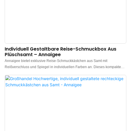
Individuell Gestaltbare Reise-Schmuckbox Aus
Plüschsamt – Annaigee
Annaigee bietet exklusive Reise-Schmuckkästchen aus Samt mit
Reißverschluss und Spiegel in individuellen Farben an. Dieses kompakte
Reise-Schmuckkästchen ist leicht zu transportieren und bietet trotz seiner
geringen Größe viel Stauraum. Es eignet sich ideal für Geschäftsreisen, da
es problemlos in jede Tasche passt. Die robuste und kompakte Box mit
Reißverschluss bietet sicheren Schutz für eine Vielzahl von
Schmuckstücken, egal wie weit Ihre Reise Sie führt. Der integrierte Spiegel
lässt sich individuell ausrichten und ermöglicht es Alleinreisenden, ihre
Schmuckstücke bequem anzulegen. Im Inneren finden Sie Fächer für
mindestens 3 Paar Ohrringe, 6 Ringe und 3 Halsketten/Armbänder sowie 4
weitere Fächer mit herausnehmbaren Trennwänden, die ein großes oder
zwei mittlere Fächer bilden.