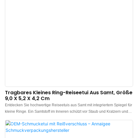
Tragbares Kleines Ring-Reiseetui Aus Samt, Größe
9,0 X 5,2 X 4,2 Cm
Entdecken Sie hochwertige Reiseetuis aus Samt mit integriertem Spiegel für
kleine Ringe. Ein Samtstoff im Inneren schützt vor Staub und Kratzern und
verhindert so Beschädigungen durch den Spiegel. Das Etui ist mit einem
hochdichten Schaumstoffpolster ausgestattet, das sich weich anfühlt,
formstabil ist und Verformungen durch Druck verhindert.