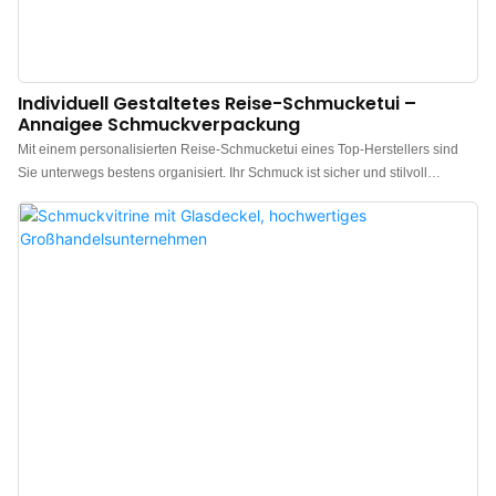
Individuell Gestaltetes Reise-Schmucketui –
Annaigee Schmuckverpackung
Mit einem personalisierten Reise-Schmucketui eines Top-Herstellers sind
Sie unterwegs bestens organisiert. Ihr Schmuck ist sicher und stilvoll
aufbewahrt. Diese Schmuckbox bietet Platz für Ihre wertvollen Stücke und
schützt sie. Das leichte Etui hat ein großes Fassungsvermögen und bietet
Platz für verschiedene Ohrringe, Ringe, Halsketten und Armbänder. Unsere
geräumige und dennoch kompakte Reise-Schmuckbox (15,9 x 10,8 x 5,1
cm) bietet ausreichend Stauraum und passt problemlos in Ihren Koffer oder
Ihre Handtasche. Nie wieder auf Reisen nach passenden Schmuckstücken
suchen oder sich über beschädigten Schmuck ärgern! Diese kleine
Schmuckbox bietet nicht nur eine hervorragende
Aufbewahrungsmöglichkeit, sondern strahlt auch Eleganz und Stil aus. Die
Farbe Ebenholz verleiht ihr einen Hauch von Raffinesse und macht sie zum
perfekten Geschenk für jede anspruchsvolle Frau. Dank des tragbaren
Designs passt diese Reise-Schmuckbox problemlos in Ihre Handtasche
oder Ihren Koffe