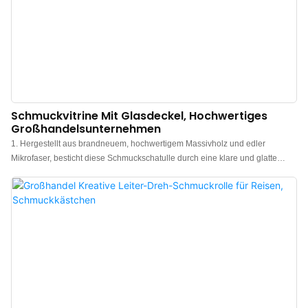
Schmuckvitrine Mit Glasdeckel, Hochwertiges
Großhandelsunternehmen
1. Hergestellt aus brandneuem, hochwertigem Massivholz und edler
Mikrofaser, besticht diese Schmuckschatulle durch eine klare und glatte
Holzmaserung. Die edle Mikrofaser unterscheidet sich von Samt und wirkt
hochwertiger und eleganter. 2. Die Holzschatulle eignet sich hervorragend
für den privaten Gebrauch. Sie lässt sich elegant auf jedem Nachttisch,
Schreibtisch, Schminktisch, in jeder Schublade oder auf jeder Anrichte
platzieren. Auch als Reisebegleiter oder für Schmuckmessen ist sie bestens
geeignet. 3. Diese Massivholz-Schmuckschatulle besticht durch ihr
schlichtes und stilvolles Design. Sie ist ein praktisches Geschenk für
Schmuckliebhaber und eine hervorragende Wahl für Weihnachten,
Geburtstage und Jubiläen. Der Beschenkte wird sich garantiert freuen! 4. Die
elegante Schmuckschatulle bietet Platz für Ihren wertvollen Schmuck und