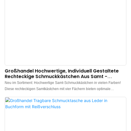
Großhandel Hochwertige, Individuell Gestaltete
Rechteckige Schmuckkästchen Aus Samt -
Annaigee
Neu im Sortiment: Hochwertige Samt-Schmuckkästchen in vielen Farben!
Diese rechteckigen Samtkästchen mit vier Fächern bieten optimale
Aufbewahrungs- und Präsentationsmöglichkeiten. Der weiche, zarte Samt
schützt Ihren Schmuck effektiv vor Kratzern und ist daher eine
ausgezeichnete Materialwahl. Annaigee bietet vielfältige
Individualisierungsmöglichkeiten und verfügt über einen großen Bestand an
hochwertigen Rohstoffen, um die Qualität unserer maßgefertigten
Schmuckkästchen im Großhandel zu gewährleisten.