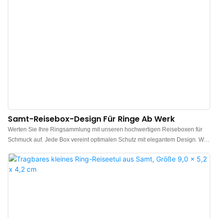
ausgezeichnete Wahl für Ihre Uhren- und Schmuckliebhaber.
Samt-Reisebox-Design Für Ringe Ab Werk
Werten Sie Ihre Ringsammlung mit unseren hochwertigen Reiseboxen für
Schmuck auf. Jede Box vereint optimalen Schutz mit elegantem Design. Wir
sind ein Hersteller von individuell gestalteten Reiseboxen und fertigen auch
nach Ihren Wünschen mit Ihrem Logo. Gerne senden wir Ihnen ein
kostenloses Muster zur Prüfung von Verarbeitung, Material und Details.