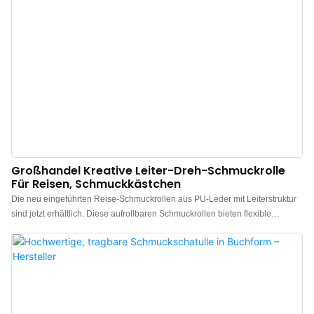
schützt ihn vor Kratzern und Beschädigungen. 5. Beschenken Sie Ihre
Liebsten mit dieser Schmuckschatulle und Sie werden ihr strahle
Großhandel Kreative Leiter-Dreh-Schmuckrolle
Für Reisen, Schmuckkästchen
Die neu eingeführten Reise-Schmuckrollen aus PU-Leder mit Leiterstruktur
sind jetzt erhältlich. Diese aufrollbaren Schmuckrollen bieten flexible
Aufbewahrungsmöglichkeiten. Das dreilagige Design lässt sich aufrollen
und mit Druckknöpfen verschließen. Sie verfügen über drei gleich große
Fächer. Die stilvollen und schlichten Schmuckrollen sind aus
wasserabweisendem, geprägtem PU-Leder gefertigt, das wasser- und
staubdicht sowie pflegeleicht ist und sich angenehm weich anfühlt. Das
komfortable Samtfutter im Inneren schützt Ihren Schmuck schonend. Dank