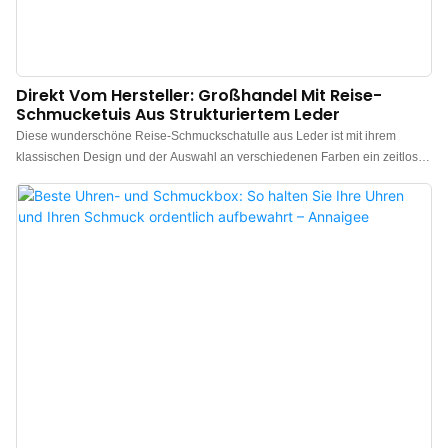
Direkt Vom Hersteller: Großhandel Mit Reise-
Schmucketuis Aus Strukturiertem Leder
Diese wunderschöne Reise-Schmuckschatulle aus Leder ist mit ihrem
klassischen Design und der Auswahl an verschiedenen Farben ein zeitloses
Schmuckstück. Gefertigt aus hochwertigem PU-Leder, wurde diese Art von
Reise-Schmuckschatulle speziell für Schmuckliebhaber entwickelt. Dank
ihres kompakten und eleganten Designs passt sie problemlos in Koffer oder
Handtaschen und bietet Ihnen auch für kurze Wochenendtrips eine Auswahl
an edlem Schmuck. Dieses Modell ist zudem die bevorzugte
Reiseverpackung zahlreicher Schmuckmarken. Auf Basis dieses
Schmuckschatullen-Designs sind individuelle Markenlogos, Farben und
Accessoires erhältlich.