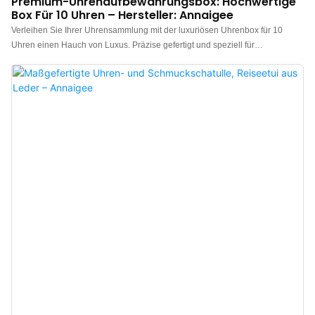
Premium-Uhrenaufbewahrungsbox: Hochwertige
Box Für 10 Uhren – Hersteller: Annaigee
Verleihen Sie Ihrer Uhrensammlung mit der luxuriösen Uhrenbox für 10
Uhren einen Hauch von Luxus. Präzise gefertigt und speziell für
anspruchsvolle Uhrenliebhaber entwickelt, vereint diese exquisite Uhrenbox
luxuriöses Design mit praktischer Aufbewahrungsmöglichkeit. Ein absolutes
Must-have für jeden Uhrenfan! Investieren Sie noch heute in Luxus, Stil und
optimalen Schutz für Ihre wertvollen Zeitmesser. Die Box bietet nicht nur
Platz für Uhren, sondern eignet sich auch als Schmuckkästchen für
Armbänder, Halsketten und vieles mehr. Hochwertige Holzkonstruktion,
klassisches Deckeldesign für eine ansprechende Präsentation, weiches
Mikrofaser-Innenfutter zum Schutz der Uhren, geräumige Fächer für 10
Uhren und ein vielseitiges, multifunktionales Design zeichnen diese
Uhrenbox für 10 Uhren aus. Sie ist das ideale Geschenk für ihn. Die
ansprechende Verpackung macht sie zur perfekten Wahl für Ihre
uhrenbegeisterten Freunde und Lieben.