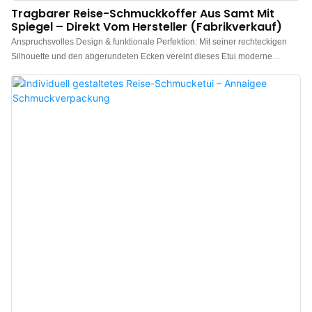
Tragbarer Reise-Schmuckkoffer Aus Samt Mit
Spiegel – Direkt Vom Hersteller (Fabrikverkauf)
Anspruchsvolles Design & funktionale Perfektion: Mit seiner rechteckigen
Silhouette und den abgerundeten Ecken vereint dieses Etui moderne
Ästhetik mit minimalistischem Design. Der Innenraum ist mit modularen
Fächern ausgestattet, die optimal für Ringe, Ohrringe und empfindliche
Accessoires geeignet sind. Die herausnehmbare Trennwand kann flexibel
angepasst werden, um Lippenstifte oder andere persönliche Gegenstände
sicher aufzubewahren. Ein integrierter Kosmetikspiegel erhöht den
Reisekomfort und sorgt für eine multifunktionale Aufbewahrung, sodass Ihr
Schmuck stets ordentlich verstaut ist. Erhältlich in einer Auswahl an
sorgfältig zusammengestellten Farben, die unterschiedlichen Vorlieben
gerecht werden, bietet dieses tragbare Schmucketui zudem die Möglichkeit
zur individuellen Gestaltung mit geprägten Metalllogos für exklusive
Markenpräsenz. Premium-Reiselösung für die Schmuckpräsentation: Die
luxuriösen Samt-Reiseetuis von Annaigee wurden für Marken, Großhän