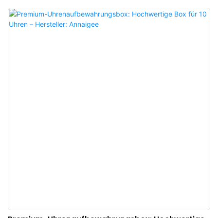
Schmuckkästchen haben die ideale Größe: Das Hauptfach bietet sieben
gerollte Fächer für Ringe und ein zweites Fach für Armbänder oder andere
wertvolle Schmuckstücke. Das versteckte Innenfach hinter der Filztrennwand
verfügt über drei Filzhaken und eine Seidentasche, um Halsketten sicher
aufzubewahren. Das glamouröseste Schmuckkästchen auf dem Markt! Es
eignet sich hervorragend als Geschenk für Brautjungfern oder für jeden, der
gerne Schmuck sammelt. Das Schmuckkästchen aus italienischem Samt von
Annaigee sorgt dafür, dass jedes Schmuckstück sichtbar, leicht zugänglich
und unversehrt bleibt – auch unterwegs.