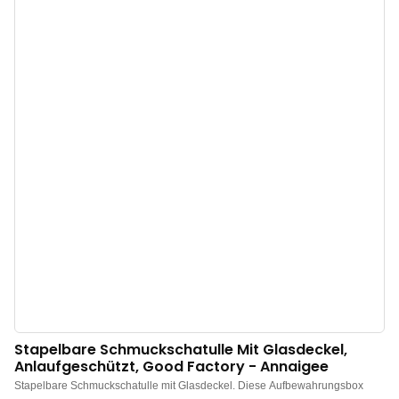
gefertigt, das wasser- und staubdicht sowie pflegeleicht ist und sich
angenehm weich anfühlt. Ihr Design erinnert an ein Buch und symbolisiert
die darin aufbewahrten wertvollen Erinnerungen. Im Inneren sorgt ein
hochwertiges Metallringsystem für eine übersichtliche Unterteilung. Die
Samtbeutel mit Reißverschluss bestehen aus hochtransparentem PVC-
Material, sodass der Inhalt jederzeit gut sichtbar ist. Der Verschluss lässt sich
leicht öffnen und schließen und gewährleistet Stabilität und Sicherheit.
Stapelbare Schmuckschatulle Mit Glasdeckel,
Anlaufgeschützt, Good Factory - Annaigee
Stapelbare Schmuckschatulle mit Glasdeckel. Diese Aufbewahrungsbox