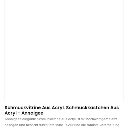
Schmuckstücke sicher und staubfrei. Das Holzkästchen ist perfekt für den
privaten Gebrauch und macht sich hervorragend auf Nachttisch,
Schreibtisch, Kommode, Schublade oder Anrichte. Auch für die Präsentation
von Schmuck in Geschäften oder auf Messen ist es bestens geeignet. Das
doppelstöckige Design bietet vielseitige Aufbewahrungsmöglichkeiten. Alle
Schmuckstücke finden in diesem Kästchen Platz. Hochwertige
Schmuckkästchen aus Massivholz im Großhandel – jetzt kaufen! Ihre Quelle
für preiswerte Schmuckkästchen aus Holz!
Schmuckvitrine Aus Acryl, Schmuckkästchen Aus
Acryl - Annaigee
Annaigees elegante Schmuckvitrine aus Acryl ist mit hochwertigem Samt
bezogen und besticht durch ihre feine Textur und die robuste Verarbeitung.