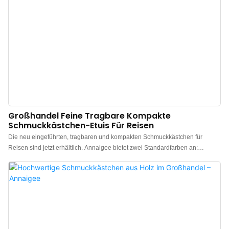
Großhandel Feine Tragbare Kompakte
Schmuckkästchen-Etuis Für Reisen
Die neu eingeführten, tragbaren und kompakten Schmuckkästchen für
Reisen sind jetzt erhältlich. Annaigee bietet zwei Standardfarben an:
Schwarzgrün und Marineblau. Wir bieten auch individuelle Anpassungen für
Markenkunden an. Diese kompakten Schmuckkästchen sind aus
wasserabweisendem PU-Leder gefertigt, das wasser- und staubdicht sowie
pflegeleicht ist und sich angenehm weich anfühlt. Die Inneneinteilung des
Schmuckkästchens ist durchdacht und bietet Fächer für Ringe, Ohrringe,
Anhänger, Armbänder und Halsketten. Der hochwertige Reißverschluss lässt
sich leicht öffnen und schließen und sorgt für Stabilität und Sicherheit.