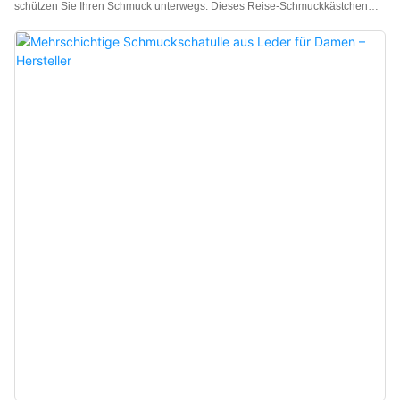
schützen Sie Ihren Schmuck unterwegs. Dieses Reise-Schmuckkästchen
hält Ihren Schmuck übersichtlich und verhindert, dass sich Ihre Ketten
verheddern. Es verfügt über ein verstecktes Ohrringfach und einen
integrierten Spiegel. Unser geräumiges und kompaktes Reise-
Schmuckkästchen bietet Platz für mehrere Ohrringe, Ringe, Ketten und
Armbänder und ist dennoch klein genug, um in Ihr Gepäck oder Ihre kleine
Tasche zu passen. Schluss mit lästigen Knoten und Verhedderungen:
Dieses Reise-Schmuckkästchen hält Ihren Schmuck übersichtlich und
verhindert, dass sich Ketten verheddern. Das kompakte und leichte
Kästchen verfügt über 7 Steckfächer, 3 rechteckige Fächer und 1
Ohrringfach. Nie wieder Schmuck verlieren: Bewahren Sie Ihren
Lieblingsschmuck überall griffbereit auf.