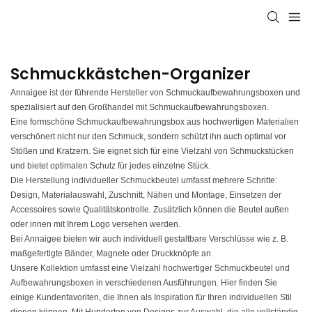
Schmuckkästchen-Organizer
Annaigee ist der führende Hersteller von Schmuckaufbewahrungsboxen und
spezialisiert auf den Großhandel mit Schmuckaufbewahrungsboxen.
Eine formschöne Schmuckaufbewahrungsbox aus hochwertigen Materialien
verschönert nicht nur den Schmuck, sondern schützt ihn auch optimal vor
Stößen und Kratzern. Sie eignet sich für eine Vielzahl von Schmuckstücken
und bietet optimalen Schutz für jedes einzelne Stück.
Die Herstellung individueller Schmuckbeutel umfasst mehrere Schritte:
Design, Materialauswahl, Zuschnitt, Nähen und Montage, Einsetzen der
Accessoires sowie Qualitätskontrolle. Zusätzlich können die Beutel außen
oder innen mit Ihrem Logo versehen werden.
Bei Annaigee bieten wir auch individuell gestaltbare Verschlüsse wie z. B.
maßgefertigte Bänder, Magnete oder Druckknöpfe an.
Unsere Kollektion umfasst eine Vielzahl hochwertiger Schmuckbeutel und
Aufbewahrungsboxen in verschiedenen Ausführungen. Hier finden Sie
einige Kundenfavoriten, die Ihnen als Inspiration für Ihren individuellen Stil