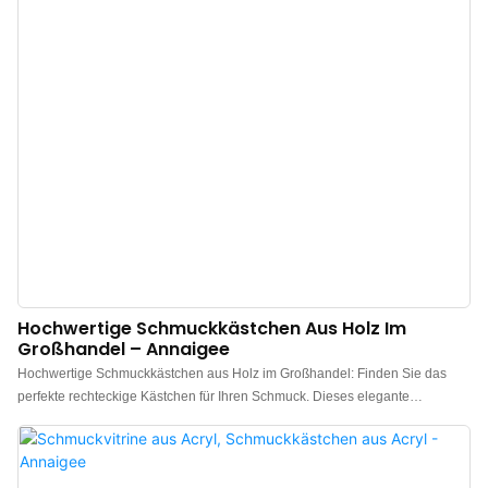
Hochwertige Schmuckkästchen Aus Holz Im
Großhandel – Annaigee
Hochwertige Schmuckkästchen aus Holz im Großhandel: Finden Sie das
perfekte rechteckige Kästchen für Ihren Schmuck. Dieses elegante
Schmuckkästchen eignet sich ideal zur Aufbewahrung von großen
Halsketten, Uhren, Armbändern, Broschen, Anstecknadeln, Handys,
Geldbörsen und vielem mehr. Der transparente Deckel aus hochwertigem
Acrylglas ist robuster als herkömmliches Glas und schützt Ihre