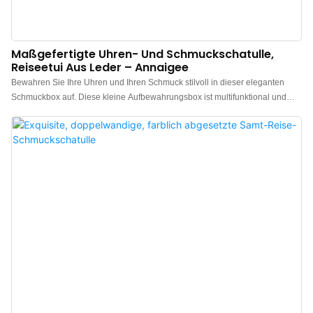
Maßgefertigte Uhren- Und Schmuckschatulle,
Reiseetui Aus Leder – Annaigee
Bewahren Sie Ihre Uhren und Ihren Schmuck stilvoll in dieser eleganten
Schmuckbox auf. Diese kleine Aufbewahrungsbox ist multifunktional und
eignet sich ideal für Reisen, Reisen und die Aufbewahrung von Ringen,
Ohrringen, Halsketten, Armbändern und einer Uhr. Das Besondere an
diesem Modell ist das separate Fach für Uhren, das nicht nur optimalen
Schutz bietet, sondern auch deren Wertigkeit und Luxus unterstreicht. Die
Schmuckbox ist ideal für Reisen und zur Aufbewahrung von 1 Uhr. Sie
enthält: 1 herausnehmbares Uhrenkissen aus Samt, 2 Fächer für Schmuck
wie Halsketten und Armbänder, 1 Ringfach für einen Ring, Siegelring und
Manschettenknöpfe, einen Reißverschluss, wasserabweisendes PU-
Außenmaterial und Samt-Innenfutter. Die Box ist leicht und robust.