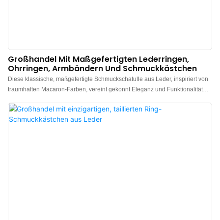
Großhandel Mit Maßgefertigten Lederringen,
Ohrringen, Armbändern Und Schmuckkästchen
Diese klassische, maßgefertigte Schmuckschatulle aus Leder, inspiriert von
traumhaften Macaron-Farben, vereint gekonnt Eleganz und Funktionalität
und ist der perfekte Aufbewahrungsort für Ihren Schmuck. Ob Ringe,
Ohrringe, Armbänder oder Halsketten – diese speziell für Sie entworfene
Schmuckschatulle bietet Ihren Schätzen jederzeit und überall sanften
Schutz. Die zarten Farben lassen Sie sich wie in einem süßen Traum fühlen,
und jedes Öffnen ist wie der Genuss eines köstlichen Macarons – ein Fest
für die Sinne.