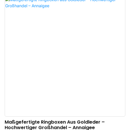
zum Direktversand können wir Ihnen ein komfortables Einkaufserlebnis
bieten. Diese exquisite, achteckige Schmuckschatulle besticht durch ihren
importierten französischen Samtbezug, der ihr eine edle und luxuriöse Note
verleiht. Das kontrastierende Innenfutter aus edlem Stoff gibt den Blick frei
auf ein strahlendes Weiß und verleiht Ihrem Schmuckstück bei jedem Öffnen
einen Hauch von ätherischem Glanz.
Maßgefertigte Ringboxen Aus Goldleder –
Hochwertiger Großhandel – Annaigee