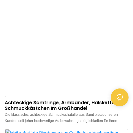
auch Boxen mit Velours-Oberfläche an – für eine weiche, glatte und
luxuriöse Haptik. Gerne bedrucken wir Ihre Box mit Ihrem Logo – bereits ab
einer Mindestbestellmenge von 50 Stück zu erschwinglichen Preisen. Ideal
für Schmuckmarken, Großhändler und Einzelhändler mit der Expertise von
Annaige.
Achteckige Samtringe, Armbänder, Halsketten,
Schmuckkästchen Im Großhandel
Die klassische, achteckige Schmuckschatulle aus Samt bietet unseren
Kunden seit jeher hochwertige Aufbewahrungsmöglichkeiten für ihren
Schmuck. Dank unseres umfangreichen Lagerbestands und der Möglichkeit