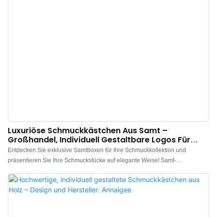
Luxuriöse Schmuckkästchen Aus Samt –
Großhandel, Individuell Gestaltbare Logos Für
Unternehmen – Hersteller Von Annaigee
Entdecken Sie exklusive Samtboxen für Ihre Schmuckkollektion und
präsentieren Sie Ihre Schmuckstücke auf elegante Weise! Samt-
Schmuckkästchen sind eine wunderschöne Möglichkeit, Ringe, Armbänder
und Halsketten klassisch und zeitlos zu präsentieren. Entscheiden Sie sich
für eine klassische Schmuckverpackung mit einer unserer
atemberaubenden Samt-Schmuckkästchen. Für Abwechslung bieten wir
neben den traditionellen Samt-Schmuckkästchen auch Boxen mit Wildleder-