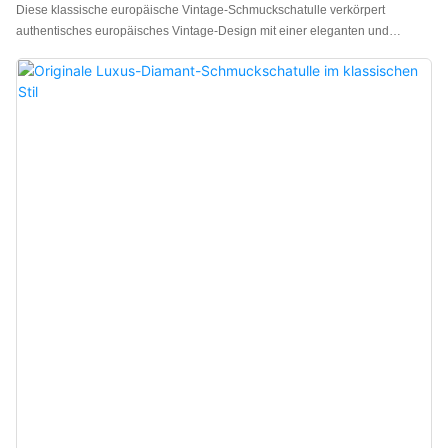
Diese klassische europäische Vintage-Schmuckschatulle verkörpert
authentisches europäisches Vintage-Design mit einer eleganten und
zeitlosen Ausstrahlung und einem starken Retro-Charme. Das tiefe Rot der
Hauptfarbe zeugt von reicher Vintage-Geschichte und einem Hauch von
dezentem Luxus und schafft so ein warmes und anspruchsvolles
europäisches Vintage-Ambiente. Die Schatulle ist aus hochwertigem
Kunstleder gefertigt und besticht durch ihre angenehme Haptik und robuste
Verarbeitung. Sie ist außerdem in Braun, Rot, Grau und Blau-Weiß erhältlich
und passt somit zu verschiedenen Schmuckstilen und Markenidentitäten.
Hersteller von luxuriösen Schmuckschatullen aus China. Individuelle
Anpassung von Logo, Farbe und Material möglich. Niedrige
Mindestbestellmenge: 100 Stück. Ideal für Marken und Geschäfte. Jetzt
bestellen!