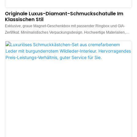
Originale Luxus-Diamant-Schmuckschatulle Im
Klassischen Stil
Exklusive, graue Magnet-Geschenkbox mit passender Ringbox und GIA-
Zertifikat. Minimalistisches Verpackungsdesign. Hochwertige Materialien,
eine elegante, matte, graue Oberfläche – Schmuckgeschenkboxen mit
ansprechender Optik. Hersteller luxuriöser Schmuckgeschenkboxen aus
China. Individuelles Logo, Farbe und Material möglich. Niedrige
Mindestbestellmenge: 300 Stück. Ideal für Marken und Einzelhändler. Jetzt
bestellen!