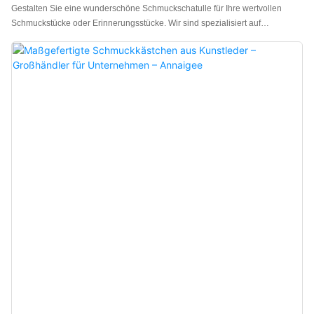
Gestalten Sie eine wunderschöne Schmuckschatulle für Ihre wertvollen
Schmuckstücke oder Erinnerungsstücke. Wir sind spezialisiert auf
Schmuckmarken und bieten professionelle Design- und
Fertigungsdienstleistungen für Ringverpackungen. Alle unsere
Schmuckschatullen können individuell mit Logo, Farbe und Material
gestaltet werden. Kontaktieren Sie uns gerne.