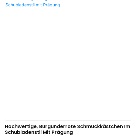
Blockdesign die optische Tiefe und wertet die Schmuckpräsentation deutlich
auf. Die Schatulle ist aus einem seidenartigen Stoff und hochwertiger
Mikrofaser gefertigt und bietet ein weiches, angenehmes Tragegefühl, das
Ästhetik und optimalen Schutz für Ihren Schmuck vereint. Der magnetische
Klappverschluss lässt sich mühelos öffnen und schließen. Beim Schließen
ertönt ein klares Klicken, das ein besonderes Auspackerlebnis schafft und
die Exklusivität und Wertigkeit des Produkts unterstreicht. Die Schatulle
eignet sich ideal zur Aufbewahrung von luxuriösem Schmuck und ist perfekt
als exklusives Geschenk. Hersteller von luxuriösen Schmuckschatullen aus
China. Individuelle Anpassung von Log
Hochwertige, Burgunderrote Schmuckkästchen Im
Schubladenstil Mit Prägung