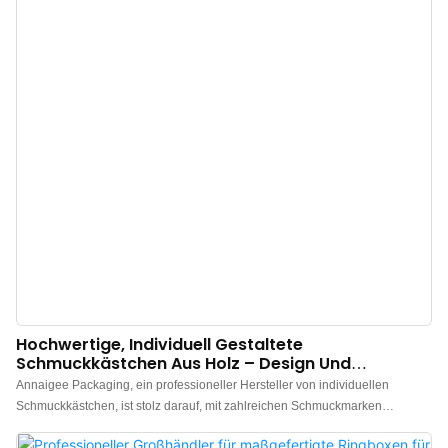
oder Velours-Oberfläche an – für eine weiche, glatte und luxuriöse Haptik.
Wir bieten Ihnen die Möglichkeit, Ihr Logo auf die Boxen drucken zu lassen –
bereits ab einer Mindestbestellmenge von nur 100 Stück zu erschwinglichen
Preisen.
Hochwertige, Individuell Gestaltete
Schmuckkästchen Aus Holz – Design Und
Hersteller: Annaigee
Annaigee Packaging, ein professioneller Hersteller von individuellen
Schmuckkästchen, ist stolz darauf, mit zahlreichen Schmuckmarken
zusammenzuarbeiten und die luxuriösesten Schmuckkästchen aus Holz für
den Großhandel zu kreieren. Wir bieten wunderschöne, personalisierte