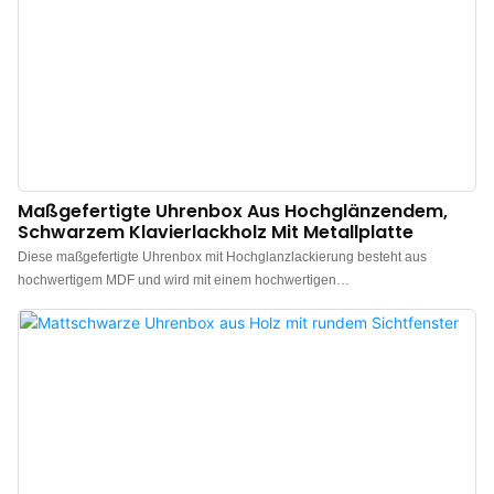
um die b
Maßgefertigte Uhrenbox Aus Hochglänzendem,
Schwarzem Klavierlackholz Mit Metallplatte
Diese maßgefertigte Uhrenbox mit Hochglanzlackierung besteht aus
hochwertigem MDF und wird mit einem hochwertigen
Einbrennlackierverfahren sorgfältig verarbeitet. Sie besticht durch eine
glatte, edle Oberfläche und ein elegantes, würdevolles und anspruchsvolles
Design. Das Innere ist mit weichem, fein strukturiertem braunem
Mikrofaserstoff ausgekleidet, der die Oberfläche Ihrer Uhr schonend schützt
und Kratzer und Abnutzung verhindert. Ein passendes Staubtuch ist im
Lieferumfang enthalten, um Ihre Uhr im Alltag vor Staub zu schützen und so
eine umfassende und sorgfältige Aufbewahrung zu gewährleisten. Die Box
bietet zudem Personalisierungsmöglichkeiten mit verschiedenen
Farboptionen und der Möglichkeit, Ihr Markenlogo einzuprägen – ganz nach