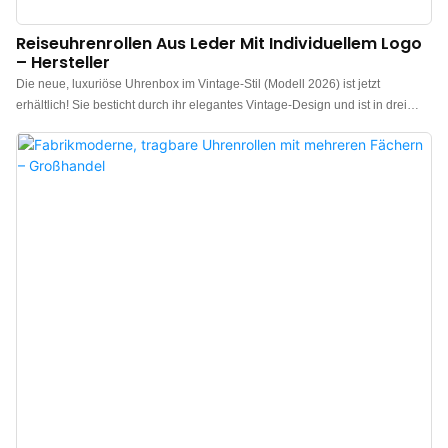
Reiseuhrenrollen Aus Leder Mit Individuellem Logo
– Hersteller
Die neue, luxuriöse Uhrenbox im Vintage-Stil (Modell 2026) ist jetzt
erhältlich! Sie besticht durch ihr elegantes Vintage-Design und ist in drei
klassischen, zeitlosen Farben erhältlich: Burgunderrot, Vintage-Grün und
Khakibraun. Ihre vielseitige Vintage-Ästhetik passt zu jedem Stil. Exquisite
Verarbeitung und Liebe zum Detail, akzentuiert durch feine Metallelemente,
verleihen dieser Box eine besondere Haptik. Stilvoll, praktisch und
hochwertig – die perfekte Wahl für die Aufbewahrung Ihrer eleganten Uhren.
Hergestellt von einem chinesischen Hersteller luxuriöser Uhrenboxen.
Individuelle Anpassung von Logo, Farbe und Material möglich. Niedrige
Mindestbestellmenge: 300 Stück. Ideal für Marken und Geschäfte. Jetzt
bestellen!