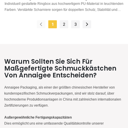
Individuell gestaltete Ringbox aus hochwertigem PU-Material in leuchtenden
Farben. Verstärkte Scharniere sorgen für doppelten Schutz, Stabilität und
Langlebigkeit. Die sorgfältig ausgewählte, hochwertige Kunstseide im
Inneren besticht durch ihren strahlenden Glanz, die exquisite Verarbeitung
1
2
3
und die feine Textur und setzt den Schmuck perfekt in Szene. Kostenlose
Muster sind erhältlich. Weitere Informationen finden Sie auf unserer Website.
Warum Sollten Sie Sich Für
Maßgefertigte Schmuckkästchen
Von Annaigee Entscheiden?
Annaigee Packaging, als einer der größten chinesischen Hersteller von
kundenspezifischen Schmuckverpackungen, sind wir stolz darauf, über
hochmoderne Produktionsanlagen in China mit zahlreichen internationalen
Zertifizierungen zu verfügen.
Außergewöhnliche Fertigungskapazitäten
Dies ermöglicht uns eine umfassende Qualitätskontrolle unserer