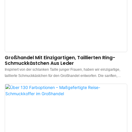
Großhandel Mit Einzigartigen, Taillierten Ring-
Schmuckkästchen Aus Leder
Inspiriert von der schlanken Taille junger Frauen, haben wir einzigartige,
taillierte Schmuckkästchen für den Großhandel entworfen. Die sanften,
eleganten Kurven des Kästchens bieten den perfekten Rahmen, um Ihre
wertvollsten Erinnerungsstücke stilvoll zu bewahren. Gefertigt aus
hochwertigem PU-Leder, ahmt die Oberfläche die Textur von echtem Leder
nach und besticht durch ein einzigartiges Tragegefühl. Die weiche Haptik ist
wie eine sanfte Frühlingsbrise und sorgt für höchsten Komfort. Ob auf dem
Schminktisch oder im Koffer – dieses Kästchen bereichert Ihr Leben. Das
Innere ist mit edlem, feinem Samt ausgekleidet, der knitterfrei und glatt ist. Er
schützt Ihren Schmuck nicht nur vor Abnutzung, sondern verleiht ihm auch
ein unvergleichliches Gefühl von Luxus. Die edle Textur macht jedes Öffnen