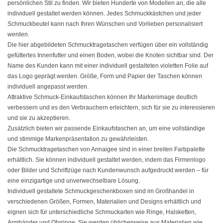
persönlichen Stil zu finden. Wir bieten Hunderte von Modellen an, die alle
individuell gestaltet werden können. Jedes Schmuckkästchen und jeder
Schmuckbeutel kann nach Ihren Wünschen und Vorlieben personalisiert
werden.
Die hier abgebildeten Schmucktragetaschen verfügen über ein vollständig
gefüttertes Innenfutter und einen Boden, wobei die Knoten sichtbar sind. Der
Name des Kunden kann mit einer individuell gestalteten violetten Folie auf
das Logo geprägt werden. Größe, Form und Papier der Taschen können
individuell angepasst werden.
Attraktive Schmuck-Einkaufstaschen können Ihr Markenimage deutlich
verbessern und es den Verbrauchern erleichtern, sich für sie zu interessieren
und sie zu akzeptieren.
Zusätzlich bieten wir passende Einkaufstaschen an, um eine vollständige
und stimmige Markenpräsentation zu gewährleisten.
Die Schmucktragetaschen von Annaigee sind in einer breiten Farbpalette
erhältlich. Sie können individuell gestaltet werden, indem das Firmenlogo
oder Bilder und Schriftzüge nach Kundenwunsch aufgedruckt werden – für
eine einzigartige und unverwechselbare Lösung.
Individuell gestaltete Schmuckgeschenkboxen sind im Großhandel in
verschiedenen Größen, Formen, Materialien und Designs erhältlich und
eignen sich für unterschiedliche Schmuckarten wie Ringe, Halsketten,
Armbänder und Ohrringe. Sie werden üblicherweise aus Materialien wie