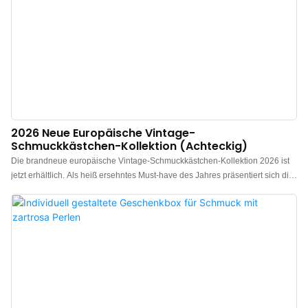
2026 Neue Europäische Vintage-
Schmuckkästchen-Kollektion (achteckig)
Die brandneue europäische Vintage-Schmuckkästchen-Kollektion 2026 ist
jetzt erhältlich. Als heiß ersehntes Must-have des Jahres präsentiert sich die
Kollektion in drei eleganten Vintage-Farben: Burgunderrot, Vintage-
Smaragdgrün und Preußischblau. Jedes Stück besticht durch eine raffinierte,
dezente, an Ölgemälde erinnernde Textur und eignet sich daher ideal zum
Präsentieren von Schmuck und als Geschenk. Hersteller von luxuriösen
Schmuckkästchen aus China. Individuelles Logo, Farbe und Material
möglich. Niedrige Mindestbestellmenge: 300 Stück. Perfekt für Marken und
Geschäfte. Jetzt bestellen!