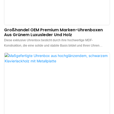
Großhandel OEM Premium Marken-Uhrenboxen
Aus Grünem Luxusleder Und Holz
Diese exklusive Uhrenbox besticht durch ihre hochwertige MDF-
Konstruktion, die eine solide und stabile Basis bildet und Ihren Uhren
dauerhaften Schutz bietet. Das edle grüne PU-Leder verleiht der Box mit
seinem klassischen, eleganten Farbton eine besonders ansprechende
Optik. Neben dem exquisiten Erscheinungsbild zeichnet sich die grüne PU-
Außenschicht durch ihre hohe Verschleißfestigkeit aus und schützt effektiv
vor Kratzern und Ausbleichen. So bleibt die Uhrenbox über lange Zeit in
perfektem Originalzustand und ist somit eine langlebige und ästhetische
Aufbewahrungsmöglichkeit für Ihre Uhrensammlung und eine hochwertige,
individuelle Verpackung. Die Box lässt sich zudem personalisieren:
Verschiedene Farboptionen und die Möglichkeit, Ihr Markenlogo
einzuprägen, stehen zur Verfügung, um den vielfältigen Anforderungen an
die Markenindividualisierung gerecht zu werden. Jede Box durchläuft
während des gesamten Herstellungsprozesses strenge Qualitätskontrollen,