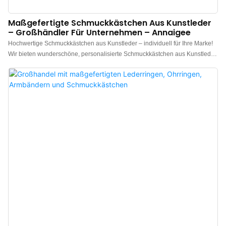
Maßgefertigte Schmuckkästchen Aus Kunstleder
– Großhändler Für Unternehmen – Annaigee
Hochwertige Schmuckkästchen aus Kunstleder – individuell für Ihre Marke!
Wir bieten wunderschöne, personalisierte Schmuckkästchen aus Kunstleder,
die Ihre Kunden begeistern werden. Diese Schmuckkästchen werden aus
hochwertigen, robusten Materialien gefertigt und sind so gestaltet, dass sie
einen bleibenden Eindruck hinterlassen. Bei Interesse an unseren
Schmuckkästchen kontaktieren Sie uns bitte!