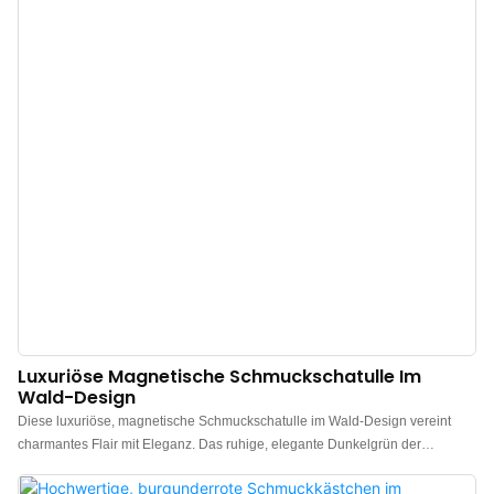
Metallscharnieren garantiert Langlebigkeit. Die staubdichte Innenschale
schützt Ihre Uhr zuverlässig vor Staub und Schmutz, wenn Sie sie nicht
tragen. Die Box lässt sich individuell gestalten: Sie haben die Wahl zwischen
verschiedenen Farben und können Ihr Markenlogo einprägen lassen – ganz
nach Ihren Wünschen. Jede Box durchläuft während des gesamten
Herstellungsprozesses strenge Qualitätskontrollen, um höchste
Branchenstandards und erstklassige Qualität zu gewährleiste
Luxuriöse Magnetische Schmuckschatulle Im
Wald-Design
Diese luxuriöse, magnetische Schmuckschatulle im Wald-Design vereint
charmantes Flair mit Eleganz. Das ruhige, elegante Dunkelgrün der
Außenseite fängt die natürliche, erfrischende Essenz des Waldes perfekt ein.
Im Kontrast zum markanten Gelb des Innenraums verstärkt dieses farbliche