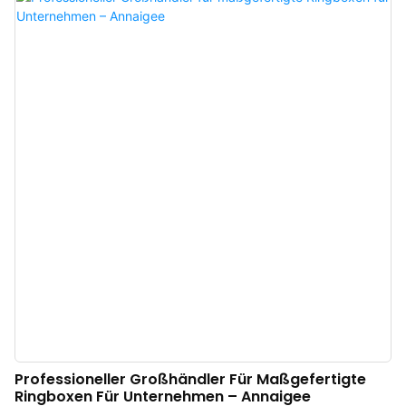
Schmuckkästchen aus Holz, die Ihre Kunden begeistern werden. Diese
Kästchen werden aus hochwertigen, robusten Materialien gefertigt und sind
so gestaltet, dass sie einen bleibenden Eindruck hinterlassen. Wir freuen
uns jederzeit über OEM- und ODM-Projekte und helfen Ihnen, Ihre Visionen
zu verwirklichen.
Professioneller Großhändler Für Maßgefertigte
Ringboxen Für Unternehmen – Annaigee