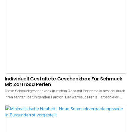
Individuell Gestaltete Geschenkbox Für Schmuck
Mit Zartrosa Perlen
Diese Schmuckgeschenkbox in zartem Rosa mit Perlenmotiv besticht durch
ihren sanften, beruhigenden Farbton. Der warme, dezente Farbschleier
verleiht dem Schmuck eine einzigartige, romantische Note und unterstreicht
die besondere Atmosphäre des Anlasses. Hergestellt in China von einem
Hersteller luxuriöser Schmuckgeschenkboxen. Individuelle Anpassung von
Logo, Farbe und Material möglich. Bereits ab 300 Stück. Ideal für Marken
und Einzelhändler. Jetzt bestellen!