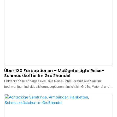
zu einem kleinen Ritual und verleiht jedem Schmuckstück eine besondere
Note.
Über 130 Farboptionen – Maßgefertigte Reise-
Schmuckkoffer Im Großhandel
Entdecken Sie Annaiges exklusive Reise-Schmucketuis aus Samt mit
hochwertigen Individualisierungsoptionen hinsichtlich Größe, Material und
Design. Reise-Schmucketuis sind die perfekte Lösung, um Ringe,
Armbänder und Halsketten stilvoll und zeitlos zu verstauen, wenn Sie
unterwegs sind. Entscheiden Sie sich für eine klassische
Schmuckverpackung mit einer unserer atemberaubenden Samt-
Schmuckboxen. Für Abwechslung im traditionellen Großhandel bieten wir