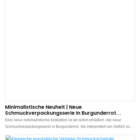
Minimalistische Neuheit | Neue
Schmuckverpackungsserie In Burgunderrot
Vorgestellt
Eine neue minimalistische Kollektion ist ab sofort erhältlich: die neue
Schmuckverpackungsserie in Burgunderrot. Sie interpretiert ein Gefühl von
Ritual durch Farbe und definiert höchste Qualität durch Details. Die
Außenseite besteht aus hochwertigem burgunderrotem Spezialpapier,