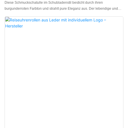
Diese Schmuckschatulle im Schubladenstil besticht durch ihren
burgunderroten Farbton und strahlt pure Eleganz aus. Der lebendige und
kräftige Farbton bewahrt gleichzeitig seine edle Ausstrahlung. Die
Oberfläche der Schatulle ist mit einem feinen, geprägten 3D-Diamantmuster
verziert. Die hochwertige Haptik und die dezenten Details zeugen von
außergewöhnlicher Qualität. Der raffinierte Öffnungsmechanismus
ermöglicht einen einfachen Zugriff auf den Schmuck, während die Schatulle
sicher und fest schließt und so ein komfortables und sorgenfreies
Nutzungserlebnis bietet. Die Schmuckschatulle lässt sich in verschiedenen
Farben und Texturen individuell gestalten und eignet sich daher für Schmuck
aller Stilrichtungen und passt zu unterschiedlichen Markenpositionierungen.
So erfüllt sie umfassend alle Anforderungen an individuelle Verpackungen.
Hersteller von luxuriösen Schmuckgeschenkboxen aus China. Individuelles
Logo, Farbe und Material möglich. Niedrige Mindestbestellmeng