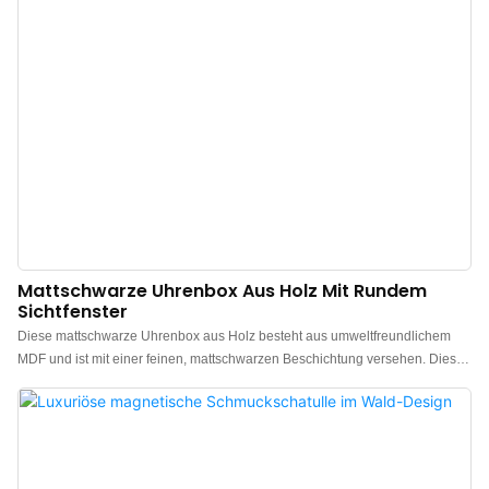
Ihren individuellen Wünschen. Jede Box durchläuft während des gesamten
Herstellungsprozesses strenge Qualitätskontrollen, um die
branchenüblichen Qualitätsstandards zu erfüllen und höchste Qualität zu
garantieren.
Mattschwarze Uhrenbox Aus Holz Mit Rundem
Sichtfenster
Diese mattschwarze Uhrenbox aus Holz besteht aus umweltfreundlichem
MDF und ist mit einer feinen, mattschwarzen Beschichtung versehen. Diese
verhindert nicht nur Fingerabdrücke und Oberflächenreflexionen, sondern
verleiht der Box auch ein schlichtes und zugleich elegantes Aussehen. Dank
eines transparenten Sichtfensters können Sie Ihre Uhr im Inneren bequem
betrachten, ohne die Box öffnen zu müssen – für optimalen Zugriff und ein
angenehmes Tragegefühl. Die robuste Konstruktion aus MDF, PU-Leder und