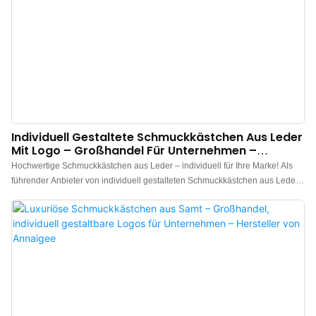
Individuell Gestaltete Schmuckkästchen Aus Leder
Mit Logo – Großhandel Für Unternehmen –
Annaigee
Hochwertige Schmuckkästchen aus Leder – individuell für Ihre Marke! Als
führender Anbieter von individuell gestalteten Schmuckkästchen aus Leder
bieten wir Ihnen exquisite und langlebige Schmuckkästchen in bester
Qualität zum besten Preis. Gerne fertigen wir auch individuelle
Schmuckkästchen nach Ihren Wünschen an. Wählen Sie aus einer Vielzahl
von Farben und Stilen und lassen Sie Ihr Logo auf das Schmuckkästchen
drucken. Bei Interesse kontaktieren Sie uns bitte!