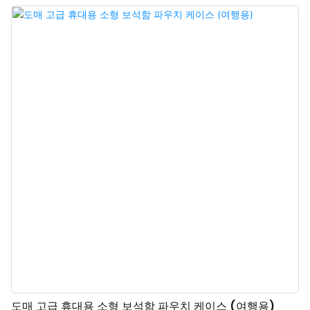
은은한 광택을 더한다는 점입니다. 견고한 구조로 내구성이 뛰어나며, 특히 이
중 구조 덕분에 시계나 굵은 목걸이처럼 큰 보석도 쉽게 보관할 수 있다는 점이
마음에 듭니다. 보석함을 세게 흔들어 보았지만 안에 있는 보석들이 전혀 움직
이지 않아 수하물로 부쳐도 귀중품을 안전하게 보호해 줄 것이라는 확신을 줍니
다.
도매 고급 휴대용 소형 보석함 파우치 케이스 (여행용)