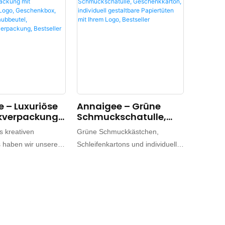
 – Luxuriöse
Annaigee – Grüne
verpackung
Schmuckschatulle,
viduellem
Geschenkkarton,
 kreativen
Grüne Schmuckkästchen,
eschenkbox,
Individuell
 haben wir unseren
Schleifenkartons und individuell
g,
Gestaltbare
ndividuell gestalteten
gestaltete Papiertüten mit Ihrem
tel,
Papiertüten Mit Ihrem
apierverpacku
Logo, Bestseller
chen,
Logo erzielen hohe Absatzzahlen
eller
rpackungen,
und helfen Unternehmen, neue
n und
Märkte zu erschließen,
rverpackungen ein
ökologische
s Erscheinungsbild
Markteintrittsbarrieren zu