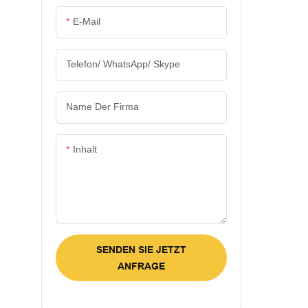
verliehen. Di
E-Mail
nach interna
Qualitätssta
richtlinien, 
Telefon/ WhatsApp/ Skype
garantiert. M
Vorteilen si
Name Der Firma
Beutel, Seid
Einkaufstas
Geschenkbox
Inhalt
Gebrauch äuß
SENDEN SIE JETZT
ANFRAGE