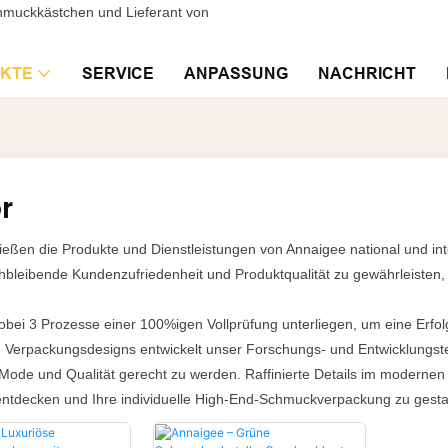
chmuckkästchen und Lieferant von
KTE
SERVICE
ANPASSUNG
NACHRICHT
r
ießen die Produkte und Dienstleistungen von Annaigee national und in
chbleibende Kundenzufriedenheit und Produktqualität zu gewährleisten
wobei 3 Prozesse einer 100%igen Vollprüfung unterliegen, um eine Erf
n Verpackungsdesigns entwickelt unser Forschungs- und Entwicklungst
 Mode und Qualität gerecht zu werden. Raffinierte Details im moderne
entdecken und Ihre individuelle High-End-Schmuckverpackung zu gesta