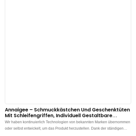
Annaigee – Schmuckkästchen Und Geschenktüten
Mit Schleifengriffen, Individuell Gestaltbare
Verpackungsbeutel Und -boxen
Wir haben kontinuierlich Technologien von bekannten Marken übernommen
oder selbst entwickelt, um das Produkt herzustellen. Dank der ständigen
Verbesserung und Erweiterung der Produkteigenschaften haben sich unsere