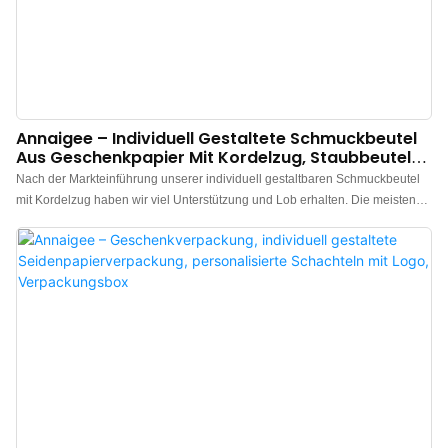
Annaigee – Individuell Gestaltete Schmuckbeutel
Aus Geschenkpapier Mit Kordelzug, Staubbeutel
Und Verpackungsbox
Nach der Markteinführung unserer individuell gestaltbaren Schmuckbeutel
mit Kordelzug haben wir viel Unterstützung und Lob erhalten. Die meisten
Kunden sind der Meinung, dass diese Produkte ihren Erwartungen
hinsichtlich Aussehen und Funktionalität entsprechen. Darüber hinaus
finden sie breite Anwendung in Papierboxen.