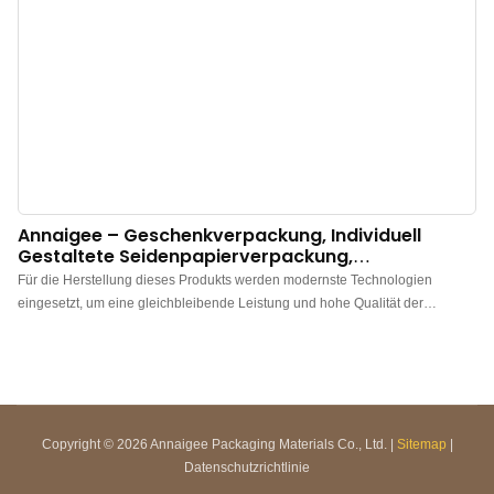
Annaigee – Geschenkverpackung, Individuell
Gestaltete Seidenpapierverpackung,
Personalisierte Schachteln Mit Logo,
Für die Herstellung dieses Produkts werden modernste Technologien
Verpackungsbox
eingesetzt, um eine gleichbleibende Leistung und hohe Qualität der
individuell gestalteten Geschenkverpackungen aus Seidenpapier mit Logo
zu gewährleisten. Sie eignen sich hervorragend für vielfältige Anwendungen
im Bereich Papierverpackungen.
Copyright © 2026 Annaigee Packaging Materials Co., Ltd. |
Sitemap
|
Datenschutzrichtlinie