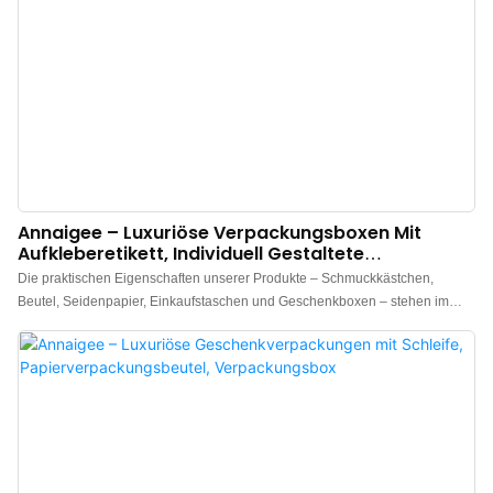
Annaigee – Luxuriöse Verpackungsboxen Mit
Aufkleberetikett, Individuell Gestaltete
Seidenpapierverpackung
Die praktischen Eigenschaften unserer Produkte – Schmuckkästchen,
Beutel, Seidenpapier, Einkaufstaschen und Geschenkboxen – stehen im
Mittelpunkt. Für die Herstellung unserer luxuriösen Verpackungsboxen mit
individuell gestaltbarem Seidenpapier und Aufkleberetiketten verwenden wir
ausschließlich hochwertige Rohstoffe, um die hohe Qualität unserer
Produkte von Anfang an zu gewährleisten. Dank modernster Technologien
und Maschinen zeichnen sich unsere Produkte zudem durch hervorragende
Eigenschaften aus.