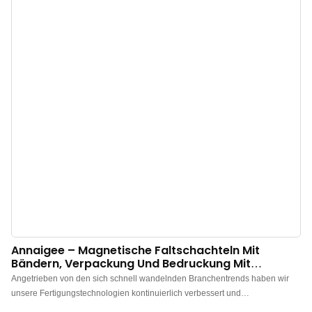
das Seidenpapier, die Einkaufstüte und die Geschenkbox im praktischen
Gebrauch äußerst wertvoll.
Annaigee – Magnetische Faltschachteln Mit
Bändern, Verpackung Und Bedruckung Mit
Individuellem Logo, Papiertüten Und
Angetrieben von den sich schnell wandelnden Branchentrends haben wir
Verpackungsboxen
unsere Fertigungstechnologien kontinuierlich verbessert und
weiterentwickelt. Dank dieser bewährten Eigenschaften spielt die