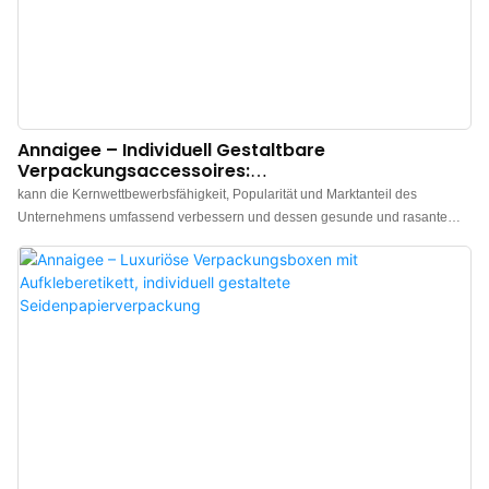
Annaigee – Individuell Gestaltbare
Verpackungsaccessoires:
Papierverpackungskartons Mit Seidenpapier,
kann die Kernwettbewerbsfähigkeit, Popularität und Marktanteil des
Geschenkpapier, Aufklebern Und Etiketten
Unternehmens umfassend verbessern und dessen gesunde und rasante
Entwicklung effektiv fördern. Darüber hinaus lassen sich Größe und Stil an
die Bedürfnisse verschiedener Kunden anpassen. findet breite Anwendung,
wie zum Beispiel...