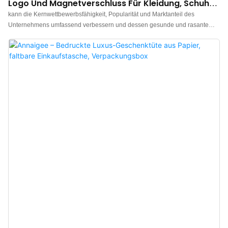
Logo Und Magnetverschluss Für Kleidung, Schuhe,
Schmuck Und Geschenke
kann die Kernwettbewerbsfähigkeit, Popularität und Marktanteil des
Unternehmens umfassend verbessern und dessen gesunde und rasante
Entwicklung effektiv fördern. Darüber hinaus lassen sich Größe und Stil an
die Bedürfnisse verschiedener Kunden anpassen. findet breite Anwendung,
wie zum Beispiel...