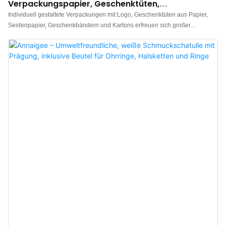
Verpackungspapier, Geschenktüten,
Seidenpapier, Geschenkband Und Kartons Für
Individuell gestaltete Verpackungen mit Logo, Geschenktüten aus Papier,
Verpackungszwecke
Seidenpapier, Geschenkbändern und Kartons erfreuen sich großer
Beliebtheit und Anerkennung bei den Kunden. Die Produkte können an die
individuellen Bedürfnisse jedes Kunden angepasst werden und finden
vielfältige Anwendung, beispielsweise als Papierboxen.