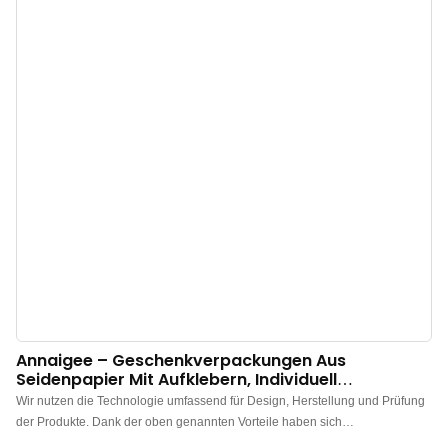
Annaigee – Geschenkverpackungen Aus
Seidenpapier Mit Aufklebern, Individuell
Gestaltbar: Einkaufstüten Und Verpackungsboxen
Wir nutzen die Technologie umfassend für Design, Herstellung und Prüfung
der Produkte. Dank der oben genannten Vorteile haben sich
Geschenkverpackungen und Papiertaschen mit Aufkleberetiketten sowie