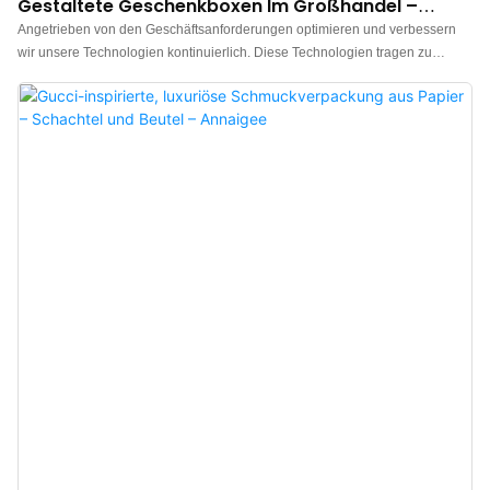
Gestaltete Geschenkboxen Im Großhandel –
Annaigee
Angetrieben von den Geschäftsanforderungen optimieren und verbessern
wir unsere Technologien kontinuierlich. Diese Technologien tragen zu
unserem hocheffizienten Fertigungsprozess bei. Im Anwendungsbereich von
Schmuckkästchen erweisen sich Schmuckkästchen, Beutel, Seidenpapier,
Einkaufstüten und Geschenkboxen als äußerst nützlich.