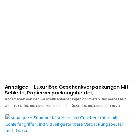
Annaigee – Luxuriöse Geschenkverpackungen Mit
Schleife, Papierverpackungsbeutel,
Verpackungsbox
Angetrieben von den Geschäftsanforderungen optimieren und verbessern
wir unsere Technologien kontinuierlich. Diese Technologien tragen zu
unserem hocheffizienten Fertigungsprozess bei. Im Anwendungsbereich von
Papiertüten erweisen sich Schmuckkästchen, Beutel, Seidenpapier,
Einkaufstüten und Geschenkboxen als sehr nützlich.