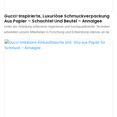
Gucci-Inspirierte, Luxuriöse Schmuckverpackung
Aus Papier – Schachtel Und Beutel – Annaigee
Unter der Anleitung erfahrener Ingenieure und hochqualifizierter Techniker
arbeiteten unsere Mitarbeiter in Forschung und Entwicklung intensiv an der
Verbesserung der Technologien und damit an der Effizienzsteigerung des
Fertigungsprozesses. Das Produkt genießt im Bereich hochwertiger
Geschenkboxen, Einkaufstüten und Schmuckbeutel mit Logo hohes
Ansehen.