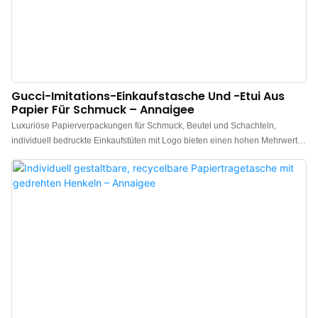
Gucci-Imitations-Einkaufstasche Und -Etui Aus
Papier Für Schmuck – Annaigee
Luxuriöse Papierverpackungen für Schmuck, Beutel und Schachteln,
individuell bedruckte Einkaufstüten mit Logo bieten einen hohen Mehrwert
und ermöglichen Kunden höhere Gewinne und einen größeren Nutzen.
Daher haben sie vom Markt einhellig positive Resonanz erhalten. Darüber
hinaus bieten sie vielfältige Anwendungsmöglichkeiten, unter anderem für
Papierboxen.