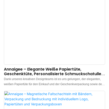
Annaigee – Elegante Weiße Papiertüte,
Geschenktüte, Personalisierte Schmuckschatulle
Mit Magnetverschluss, Verpackungsbox
Dank unseres kreativen Designteams ist es uns gelungen, der eleganten,
weißen Papiertüte für den Einkauf und der Geschenkverpackung sowie der
individuell gestaltbaren Schmuckschatulle mit Magnetverschluss ein
einzigartiges Aussehen zu verleihen. Die Fertigung erfolgt nach
internationalen Qualitätsstandards und -richtlinien, was die hohe Qualität
garantiert. Mit diesen vielen Vorteilen ist die Schmuckschatulle, der Beutel,