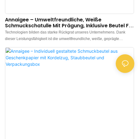
Annaigee – Umweltfreundliche, Weiße
Schmuckschatulle Mit Prägung, Inklusive Beutel Für
Ohrringe, Halsketten Und Ringe
Technologien bilden das starke Rückgrat unseres Unternehmens. Dank
dieser Leistungsfähigkeit ist die umweltfreundliche, weiße, geprägte
Geschenk-Schmuckschatulle mit Beutel und individuellem Logo bei
Anwendern im Bereich der Papierverpackungen weit verbreitet.