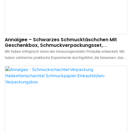
Annaigee – Schwarzes Schmucktäschchen Mit
Geschenkbox, Schmuckverpackungsset,
Individuell Gestaltbares Verpackungszubehör
Wir haben erfolgreich eines der herausragendsten Produkte entwickelt. Wir
haben zahlreiche praktische Experimente durchgeführt, die beweisen, dass
das schwarze Schmuckbeutel-Set mit Verpackungsbox und individuell
anpassbarem Verpackungszubehör seine größte Wirkung im Bereich der
Schmuckkästchen entfalten kann.