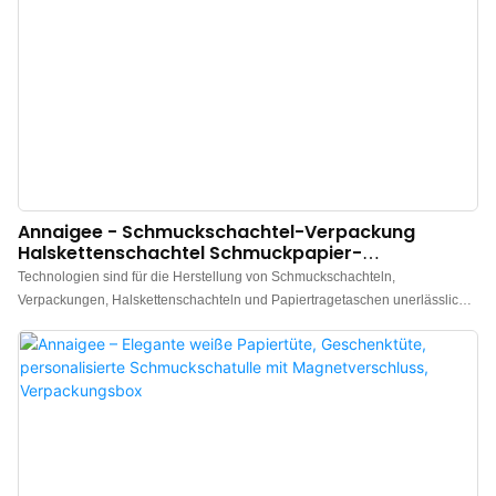
Annaigee - Schmuckschachtel-Verpackung
Halskettenschachtel Schmuckpapier-
Einkaufstüten-Verpackungsbox
Technologien sind für die Herstellung von Schmuckschachteln,
Verpackungen, Halskettenschachteln und Papiertragetaschen unerlässlich.
Nach mehreren Verbesserungen hat sich das neueste Produkt als vielseitig
einsetzbar erwiesen, unter anderem für Papierboxen.