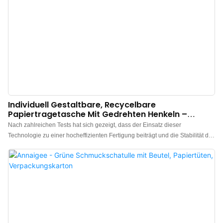
Individuell Gestaltbare, Recycelbare
Papiertragetasche Mit Gedrehten Henkeln –
Annaigee
Nach zahlreichen Tests hat sich gezeigt, dass der Einsatz dieser
Technologie zu einer hocheffizienten Fertigung beiträgt und die Stabilität der
individuell gestalteten, recycelbaren und bedruckten Lunchtüten aus
hochwertigem Kraftpapier mit gedrehten Henkeln gewährleistet. Sie finden
breite Anwendung im Bereich der Papiertüten und sind die Investition
absolut wert.