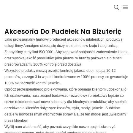
Akcesoria Do Pudełek Na Biżuterię
Jako profesjonalny hurtowy producent akcesoriów jubilerskich, produkty i
usługi firmy Annaigee cieszą się dużym uznaniem w kraju i za granicą.
Zdobyliśmy certyfikat ISO 9001. Aby zapewnić spójność i zadowolenie klienta
oraz wysoką jakość produktów, jako pierwsi w branży pakowania biżuterii
przeprowadzamy 100% kontrolę przed dostawą.
Wszystkie produkty muszą przejść kontrolę jakości obejmującą 10-12
procesów, z czego 3 to w pełni kontrolowane w 100% procesy, co gwarantuje
100% skuteczność kontroli jakości.
Oprócz profesjonalnego projektowania, które pomaga klientom udoskonalić
ich opakowania, nasz zespół badawczo-rozwojowy i projektowy będzie co
sezon rekomendować nowe schematy dla idealnych produktów, aby spełnić
oczekiwania klientów dotyczące kosztów, stylu, mody i jakości. Subtelne
detale w nowoczesnym wzornictwie sprawiają, że ten model jest uwielbiany
przez klientów.
Wyślij nam wiadomość, aby poznać wszystkie nasze opcje i stworzyć