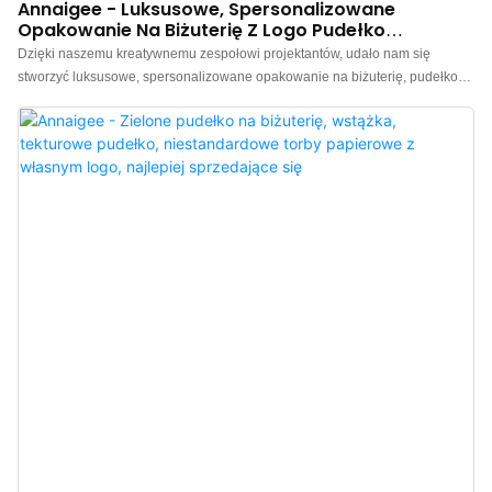
Annaigee - Luksusowe, Spersonalizowane
Opakowanie Na Biżuterię Z Logo Pudełko
Prezentowe Woreczki Przeciwkurzowe Ze
Dzięki naszemu kreatywnemu zespołowi projektantów, udało nam się
Ściągaczem Opakowanie Z Bibułki Najlepiej
stworzyć luksusowe, spersonalizowane opakowanie na biżuterię, pudełko
Sprzedające Się
prezentowe z logo, woreczki przeciwkurzowe i papier chusteczkowy, o
niepowtarzalnym wyglądzie. Ponadto, nasze produkty są produkowane
zgodnie z międzynarodowymi standardami i przepisami jakościowymi, co
gwarantuje ich wysoką jakość. Dzięki tak wielu zaletom, pudełko na
biżuterię, woreczek, papier chusteczkowy, torba na zakupy czy pudełko
prezentowe to niezwykle praktyczne rozwiązanie.