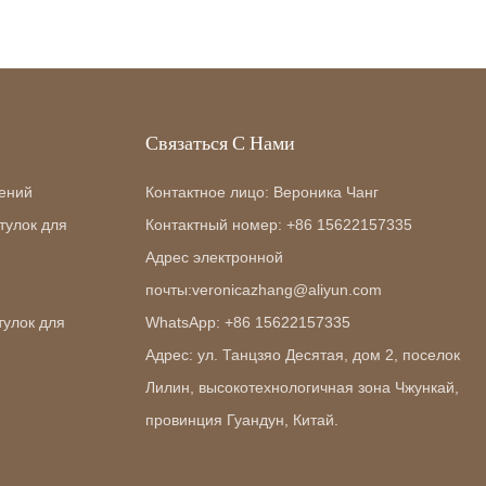
Связаться С Нами
ений
Контактное лицо: Вероника Чанг
тулок для
Контактный номер: +86 15622157335
Адрес электронной
почты:veronicazhang@aliyun.com
тулок для
WhatsApp: +86 15622157335
Адрес: ул. Танцзяо Десятая, дом 2, поселок
Лилин, высокотехнологичная зона Чжункай,
провинция Гуандун, Китай.