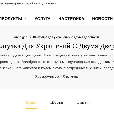
к ювелирных коробок и упаковки
ПРОДУКТЫ
УСЛУГА
НАСТРОЙКА
НОВОСТИ
Annaigee
Шкатулка для украшений с двумя дверцами
тулка Для Украшений С Двумя Две
шений с двумя дверцами. К настоящему моменту вы уже знаете, что 
п производства Annaigee соответствует международным стандартам
высочайшего качества и будем активно сотрудничать с ними, пре
0 содержимое
0 взгляды
Видео
Шорты
Статья