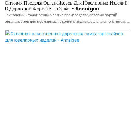
Оптовая Продажа Органайзеров Для Ювелирных Изделий
В Дорожном Формате На Заказ - Annaigee
Технологии играют важную роль в производстве оптовых партий
органайзеров для ювелирных изделий с индивидуальным логотипом, а
также небольших рулонов для украшений в путешествиях. После
нескольких модернизаций новейший продукт доказал свою более
широкую применимость в упаковке и демонстрации ювелирных
изделий, а также в других областях.