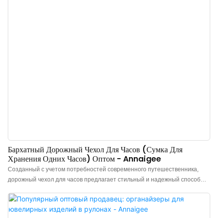
ценные украшения. > Премиальный футляр для демонстрации,
путешествий или хранения ювелирных изделий. > Микрофибровая
ткань нетоксична, экологична и не имеет запаха, обладает
эффективными противогрибковыми и влагоотводящими свойствами. >
Легко чистится, устойчива к коррозии и сохраняет свою форму,
оставаясь мягкой при сгибании и завивке. > Застежка на завязках, легко
открывается и закрывается. > Легкий и прочный.
Бархатный Дорожный Чехол Для Часов (сумка Для
Хранения Одних Часов) Оптом - Annaigee
Созданный с учетом потребностей современного путешественника,
дорожный чехол для часов предлагает стильный и надежный способ
переноски ваших часов. Он изготовлен из высококачественной
бархатной ткани, которая защищает ваши часы от царапин, пыли и
влаги. Элегантный дизайн гарантирует сохранность ваших часов,