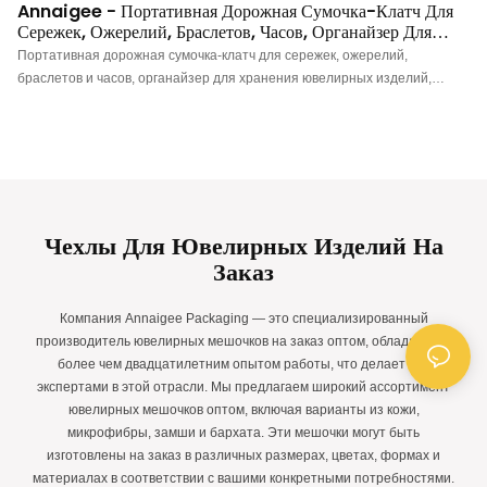
Annaigee - Портативная Дорожная Сумочка-Клатч Для
Сережек, Ожерелий, Браслетов, Часов, Органайзер Для
Хранения Ювелирных Изделий В Дороге.
Портативная дорожная сумочка-клатч для сережек, ожерелий,
браслетов и часов, органайзер для хранения ювелирных изделий,
получила множество положительных отзывов от покупателей, укрепила
доверие на рынке и решила проблемы, с которыми сталкиваются
клиенты.
Чехлы Для Ювелирных Изделий На
Заказ
Компания Annaigee Packaging — это специализированный
производитель ювелирных мешочков на заказ оптом, обладающий
более чем двадцатилетним опытом работы, что делает нас
экспертами в этой отрасли. Мы предлагаем широкий ассортимент
ювелирных мешочков оптом, включая варианты из кожи,
микрофибры, замши и бархата. Эти мешочки могут быть
изготовлены на заказ в различных размерах, цветах, формах и
материалах в соответствии с вашими конкретными потребностями.