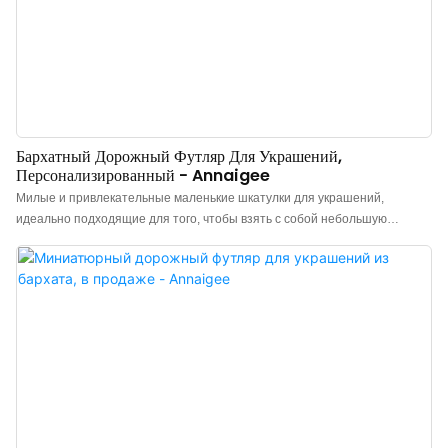
Бархатный Дорожный Футляр Для Украшений,
Персонализированный - Annaigee
Милые и привлекательные маленькие шкатулки для украшений,
идеально подходящие для того, чтобы взять с собой небольшую
коллекцию. Отделения для колец, цепочек и мелких предметов. Серьги
хранятся в отверстиях. Цепочки крепятся на петлях с кнопками, что
снижает вероятность запутывания. Этот лаконичный, современный
стиль нашей дорожной шкатулки для украшений вдохновлен линейкой
шкатулок на молнии от Wolf. Практичные и многоразовые, они
предназначены для хранения и, со временем, передачи следующему
поколению вместе с украшениями внутри. Эта коллекция шкатулок для
украшений идеально подходит для розничных продавцов ювелирных
изделий, позволяя персонализировать материалы, цвета и логотипы в
качестве товаров для розничной торговли в магазинах, повышая