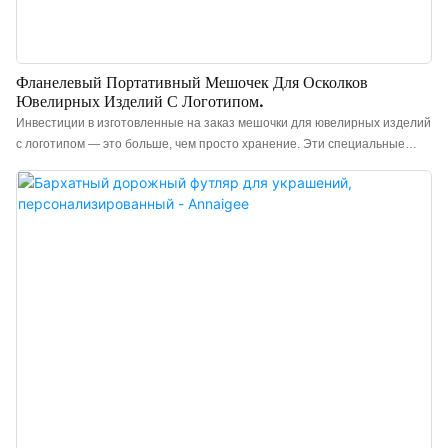
Фланелевый Портативный Мешочек Для Осколков
Ювелирных Изделий С Логотипом.
Инвестиции в изготовленные на заказ мешочки для ювелирных изделий
с логотипом — это больше, чем просто хранение. Эти специальные
мешочки для украшений разработаны для интуитивно понятного
открывания и надежного закрывания. Высококачественные мешочки
для ювелирных изделий сочетают в себе функциональность и эстетику,
предлагая широкий выбор дизайнов и материалов, чтобы представить
каждое украшение самым привлекательным образом. От роскошных
бархатных мешочков на заказ до элегантных хлопковых моделей и
изысканных кожаных вариантов — выбор практически безграничен,
удовлетворяя разнообразные стили, фирменные стили и тактильные
предпочтения. Поскольку спрос на персонализированную презентацию
ювелирных изделий продолжает расти, инновации в изготовлении
мешочков для ювелирных изделий с тиснением логотипа постоянно
развиваются, предлагая решения, которые сочетают в себе
практичность и визуальную привлекательность.