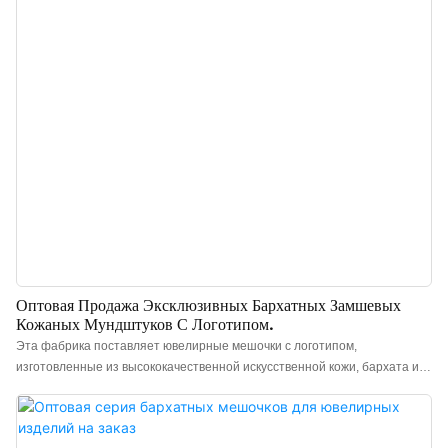
минимальный объем заказа 300 штук. Идеально подходит для
владельцев брендов и магазинов. Закажите прямо сейчас!
Оптовая Продажа Эксклюзивных Бархатных Замшевых
Кожаных Мундштуков С Логотипом.
Эта фабрика поставляет ювелирные мешочки с логотипом,
изготовленные из высококачественной искусственной кожи, бархата и
замши, отличающиеся минималистичным и элегантным дизайном.
Мешочки выглядят премиально, имеют элегантный цвет и приятную
текстуру, что делает их более выразительными и позволяет лучше