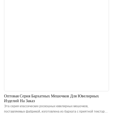
подчеркнуть очарование украшений. Китайский производитель
ювелирных мешочков на заказ. Возможность нанесения логотипа,
выбора цвета и материала, минимальный объем заказа 500 штук.
Идеально подходит для владельцев брендов и магазинов. Заказывайте
прямо сейчас!
Оптовая Серия Бархатных Мешочков Для Ювелирных
Изделий На Заказ
Эта серия классических роскошных ювелирных мешочков,
поставляемых фабрикой, изготовлена ​​из бархата с приятной текстурой