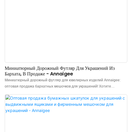
лояльность клиентов. Отличное качество за свою цену, удобные
размеры для путешествий.
Миниатюрный Дорожный Футляр Для Украшений Из
Бархата, В Продаже - Annaigee
Миниатюрный дорожный футляр для ювелирных изделий Annaigee:
оптовая продажа бархатных мешочков для украшений! Хотите
расширить ассортимент портативной упаковки для ювелирных изделий
в вашем магазине? Ищете прочный и надежный дорожный держатель
для колец? Если да, то вы обратились по адресу! Наш дорожный
держатель для колец удовлетворит ваши потребности. Бархатный
мешочек для колец – это то, что вам нужно! Особенности миниатюрного
дорожного футляра для ювелирных изделий: Высокое качество: Этот
дорожный футляр для ювелирных изделий прочный и практичный,