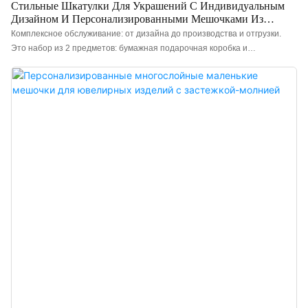
Стильные Шкатулки Для Украшений С Индивидуальным
Дизайном И Персонализированными Мешочками Из
Микрофибры.
Комплексное обслуживание: от дизайна до производства и отгрузки.
Это набор из 2 предметов: бумажная подарочная коробка и
ультратонкие мешочки для ювелирных изделий из микрофибры,
подходящие для ожерелий, колец, сережек и браслетов. Мы являемся
фабрикой по производству и дизайну коробок для ювелирных изделий с
более чем 20-летним опытом работы. Мы будем рады вашим запросам!
Мы предлагаем индивидуальные решения с использованием
уникальных материалов, дизайнов и размеров, гарантируя, что каждое
ювелирное изделие будет иметь свой неповторимый внешний вид.