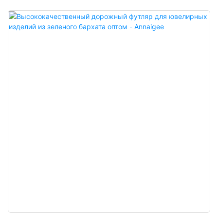
и отличается минималистичным и элегантным дизайном. Мешочек
выглядит премиально, цвет изысканный, а в сочетании с бархатом с
приятной текстурой он становится более роскошным и эффектным, что
позволяет лучше подчеркнуть очарование украшений. Китайский
оптовый производитель роскошных бархатных ювелирных мешочков.
Возможно изготовление на заказ с индивидуальным логотипом, цветом,
материалом и минимальным заказом 500 штук. Идеально подходит для
владельцев брендов и магазинов. Заказывайте прямо сейчас!