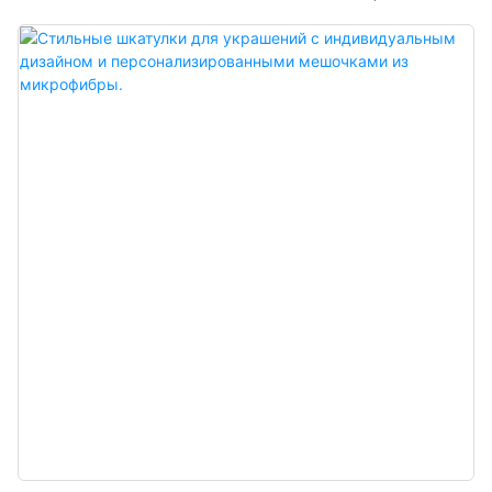
заказчика, и вы можете выбрать один из множества цветов. Также
можно заказать коробку нужного размера. Небольшие шкатулки для
ювелирных изделий с кожаными мешочками также подходят для
розничных продавцов и производителей ювелирных изделий и
аксессуаров. Их можно использовать в качестве упаковки для подарков
на различных мероприятиях, включая праздники и события, такие как
Рождество, День благодарения, День святого Валентина, годовщины,
выпускные и другие торжества.