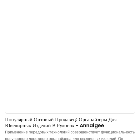
независимо от того, идете ли вы по пересеченной местности или
перемещаетесь по оживленным аэропортам. Ключевые особенности
дорожного чехла для часов: ● Первоклассная защита: наш дорожный
чехол для часов изготовлен из мягкой бархатной ткани, которая
защищает ваши ценные часы и аксессуары. ● Надежная застежка: этот
чехол имеет прочные швы и кнопки, чтобы предотвратить выпадение
ваших вещей. ● Легкий и портативный: разработанный для
путешествий, чехол компактен и удобен для переноски куда угодно. ●
Защита от царапин: включает в себя подушечку для защиты часов и
цепочки от царапин. ● Универсальный: идеально подходит для часов и
небольших аксессуаров, таких как ювелир
Популярный Оптовый Продавец: Органайзеры Для
Ювелирных Изделий В Рулонах - Annaigee
Применение передовых технологий совершенствует функциональность
популярного дорожного органайзера для ювелирных изделий. Он