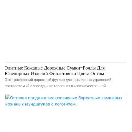
Элитные Кожаные Дорожные Сумки-Роллы Для
Ювелирных Изделий Фиолетового Цвета Оптом
Этот роскошный дорожный футляр для ювелирных украшений,
поставляемый с завода, изготовлен из высококачественной
искусственной кожи и отличается минималистичным и элегантным
дизайном. На ощупь он премиальный, цвет элегантный, а сочетание с
качественной кожей делает этот дорожный футляр для хранения колец,
сережек, ожерелий и часов более роскошным и эффектным, что
позволяет лучше подчеркнуть очарование украшений. Китайский
производитель роскошных дорожных футляров для ювелирных
украшений. Возможно нанесение логотипа, выбор цвета и материала,