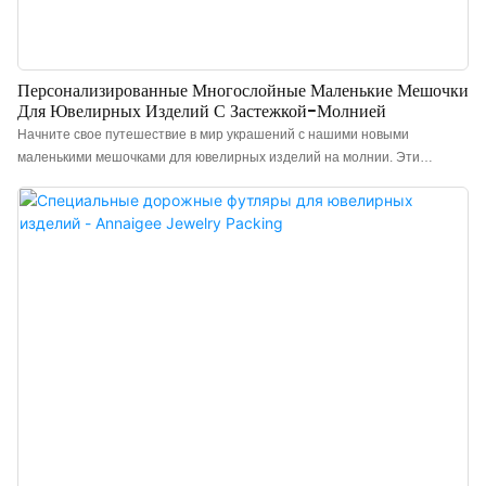
Персонализированные Многослойные Маленькие Мешочки
Для Ювелирных Изделий С Застежкой-Молнией
Начните свое путешествие в мир украшений с нашими новыми
маленькими мешочками для ювелирных изделий на молнии. Эти
мешочки имеют многослойную конструкцию, состоящую из пяти
независимых отделений из хлопка. Такая конструкция позволяет
хранить украшения отдельно, предотвращая их спутывание и
истирание, обеспечивая удобную организацию. Изящная молния
обеспечивает легкое открывание и закрывание, а тонкая кисточка
добавляет элегантности. Приобретение мешочка для украшений в
китайском стиле на молнии — это не просто хранение; это сохранение
украшений, которые отмечают важные этапы вашей жизни. Дорожная
шкатулка поможет сохранить красоту каждого украшения, обеспечит его
готовность к ношению и позволит легко найти нужное.