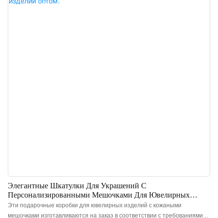
перегородку. Эта комбинация хорошо подходит для продавцов и
дизайнеров ювелирных изделий, которым необходим низкий
минимальный объем заказа и экономичность, особенно для новых
ювелирных брендов. Качество упаковки превосходное, она выполнена
из нежной микрофибры, которая идеально подходит для ваших
украшений. Внешняя коробка изготовлена ​​из картона,
обеспечивающего отличную защиту от повреждений и царапин, а также
эффектную презентацию ваших украшений.
Элегантные Шкатулки Для Украшений С
Персонализированными Мешочками Для Ювелирных
Изделий Оптом.
Эти подарочные коробки для ювелирных изделий с кожаными
мешочками изготавливаются на заказ в соответствии с требованиями