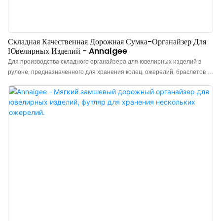
Складная Качественная Дорожная Сумка-Органайзер Для
Ювелирных Изделий - Annaigee
Для производства складного органайзера для ювелирных изделий в
рулоне, предназначенного для хранения колец, ожерелий, браслетов и
сережек, а также для путешествий, мы используем химически стойкое и
экологически чистое сырье. Поэтому он отличается превосходной
стабильностью работы и абсолютно безопасен для пользователей.
Кроме того, благодаря своим превосходным характеристикам, он очень
практичен и востребован во многих областях.