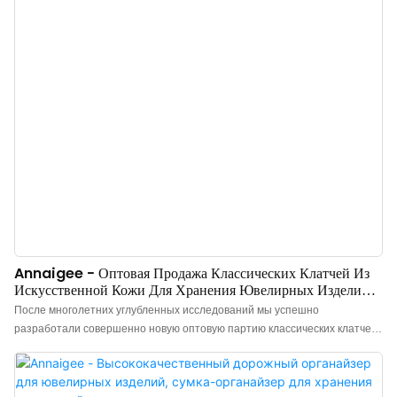
Annaigee - Оптовая Продажа Классических Клатчей Из
Искусственной Кожи Для Хранения Ювелирных Изделий,
Дорожных Органайзеров Для Украшений, Ожерелий,
После многолетних углубленных исследований мы успешно
Сережек И Колец.
разработали совершенно новую оптовую партию классических клатчей
из искусственной кожи для хранения ювелирных изделий, ожерелий,
сережек, колец и браслетов. В настоящее время эта технология
является лидером отрасли.