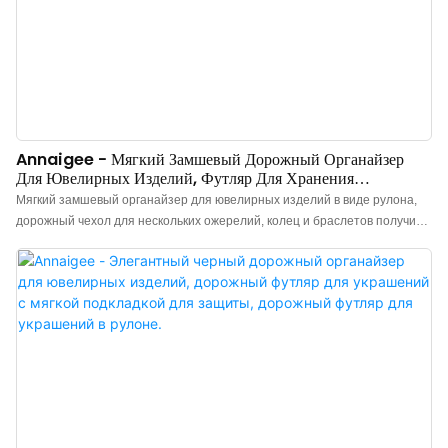
Annaigee - Мягкий Замшевый Дорожный Органайзер
Для Ювелирных Изделий, Футляр Для Хранения
Нескольких Ожерелий.
Мягкий замшевый органайзер для ювелирных изделий в виде рулона,
дорожный чехол для нескольких ожерелий, колец и браслетов получил
множество положительных отзывов от покупателей, завоевал
популярность на рынке и решил проблемы, с которыми сталкиваются
клиенты.