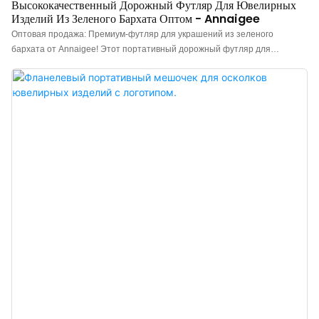
Высококачественный Дорожный Футляр Для Ювелирных
Изделий Из Зеленого Бархата Оптом - Annaigee
Оптовая продажа: Премиум-футляр для украшений из зеленого
бархата от Annaigee! Этот портативный дорожный футляр для
украшений с зеркалом изготовлен вручную с высокой точностью, с
вниманием к каждой детали. Портативный дорожный футляр для
украшений. В закрытом виде этот портативный дорожный футляр для
украшений имеет размеры 13,4 x 10,6 x 7,3 см и весит всего 288 г. Он
компактный, легкий и его легко носить в сумочке или багаже,
обеспечивая аккуратное хранение всех ваших украшений. Идеально
подходит для поездок, выходных или деловых командировок. l Крючки
для ожерелий: Три крючка для подвешивания ваших ожерелий. l
Зеркало: Зеркало позволяет делать макияж и надевать украшения, где
бы вы ни находились. l Отделения для колец: В дорожный органайзер
для украшений входят 6 отделений для колец для упорядоченного
хранения колец. l Металлическая молния: Золотая молния сбоку
добавляет нотку классического стиля. l Съемная перегородка: В
комплекте две съемные перегородки и паз дл