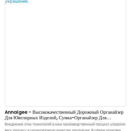
Annaigee - Высококачественный Дорожный Органайзер
Для Ювелирных Изделий, Сумка-Органайзер Для
Хранения Украшений.
Внедрение этих технологий в наш производственный процесс ускорило
весь процесс и гарантировало качество продукции. В сфере упаковки и