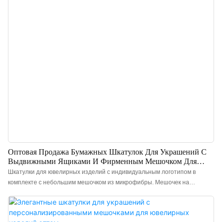
изготовлен из высококачественного бархата, мягкого и плотного
материала, который защитит ваши украшения от повреждений.
Практичный дизайн: Простой и изящный дизайн, разумная конструкция,
защита и безопасность, портативный держатель для колец полезен и
декоративен для колец. Защищает кольца от пыли, грязи и
повреждений. Конструкция с защелкой легко открывается, что очень
удобно для путешествий. Многофункциональный и пол
Оптовая Продажа Бумажных Шкатулок Для Украшений С
Выдвижными Ящиками И Фирменным Мешочком Для
Украшений - Annaigee
Шкатулки для ювелирных изделий с индивидуальным логотипом в
комплекте с небольшим мешочком из микрофибры. Мешочек на
пуговицах обеспечивает дополнительную защиту от пыли, грязи и
насекомых. Он идеально подходит для хранения ценных или хрупких
предметов. При необходимости можно добавить внутреннюю