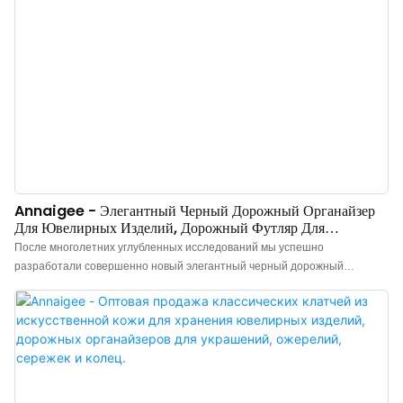
Annaigee - Элегантный Черный Дорожный Органайзер
Для Ювелирных Изделий, Дорожный Футляр Для
Украшений С Мягкой Подкладкой Для Защиты, Дорожный
После многолетних углубленных исследований мы успешно
Футляр Для Украшений В Рулоне.
разработали совершенно новый элегантный черный дорожный
органайзер для ювелирных изделий с мягкой подкладкой для защиты
украшений. В настоящее время эта технология является лидером
отрасли.