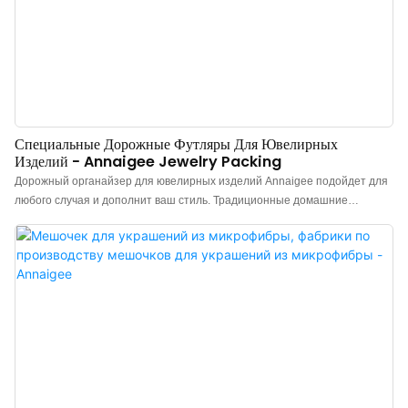
Специальные Дорожные Футляры Для Ювелирных
Изделий - Annaigee Jewelry Packing
Дорожный органайзер для ювелирных изделий Annaigee подойдет для
любого случая и дополнит ваш стиль. Традиционные домашние
шкатулки для украшений слишком тяжелые и громоздкие, занимая
много места в багаже. Этот дорожный органайзер для украшений
удобен не только для хранения украшений дома, но и незаменим для
деловых поездок, путешествий, вечеринок, круизов и других
мероприятий на открытом воздухе. Многочисленные отделения
идеально подходят для хранения и организации ваших любимых
украшений, куда бы вы ни отправились! Храните свои украшения в
безопасности в дороге с помощью стильного дорожного органайзера
для ювелирных изделий. ＞ 5 отделений: ремешок для кольца +
отделение для сережек + ремешок для ожерелья + промежуточные