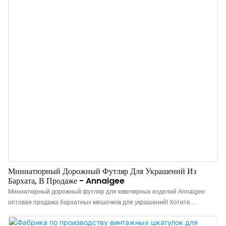
защиты. Идеально подходят для ювелирных магазинов и бутиков,
упаковки свадебных колец, роскошных подарков и предложений руки и
сердца, а также для брендов ювелирных изделий, изготавливаемых на
заказ.
Миниатюрный Дорожный Футляр Для Украшений Из
Бархата, В Продаже - Annaigee
Миниатюрный дорожный футляр для ювелирных изделий Annaigee:
оптовая продажа бархатных мешочков для украшений! Хотите
расширить ассортимент портативной упаковки для ювелирных изделий
в вашем магазине? Ищете прочный и надежный дорожный держатель