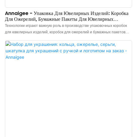
Annaigee - Упаковка Для Ювелирных Изделий: Коробка
Для Ожерелий, Бумажные Пакеты Для Ювелирных
Изделий, Упаковочная Коробка.
Технологии играют важную роль в производстве упаковочных коробок
для ювелирных изделий, коробок для ожерелий и бумажных пакетов
для покупок. После нескольких лет модернизации новейшие продукты
доказали свою более широкую применимость в производстве бумажных
коробок и других областях.