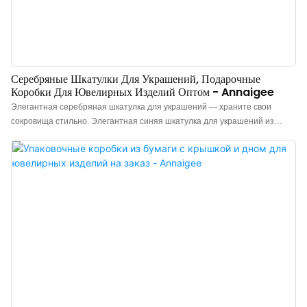
Серебряные Шкатулки Для Украшений, Подарочные
Коробки Для Ювелирных Изделий Оптом - Annaigee
Элегантная серебряная шкатулка для украшений — храните свои
сокровища стильно. Элегантная синяя шкатулка для украшений из
специальной бумаги сверху и снизу, предназначенная для подвесок,
браслетов, сережек, ожерелий и колец, выполнена с изысканным
мастерством. Доступные по цене оптовые подарочные коробки для
ювелирных изделий на любой случай, а также высококачественные и
стильные варианты упаковки. Она универсальна, поставляется с
подходящей сумочкой и предлагает высокую экономическую выгоду в
комплекте.