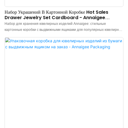
Набор Украшений В Картонной Коробке Hot Sales
Drawer Jewelry Set Cardboard - Annaigee
Jewelry Packaging
Набор для хранения ювелирных изделий Annaigee: стильные
картонные коробки с выдвижными ящиками для популярных ювелирных
наборов. Представляем изготовленные на заказ картонные коробки для
ювелирных изделий с выдвижными ящиками, отличающиеся
превосходным качеством исполнения. Внутренняя часть выполнена из
высококачественной фланелевой ткани, мягкой и нежной, что
обеспечивает лучшую защиту ваших украшений. Благодаря
элегантному и стильному дизайну, набор для хранения ювелирных
изделий Annaigee с выдвижными ящиками пользуется большим
спросом. Изготовленный из прочного картона, этот набор идеально
подходит для хранения и организации вашей коллекции ювелирных
изделий. Произведенный надежным производителем коробок с
выдвижными ящиками, это идеальный выбор для безопасного хранения
ваших ценных вещей.