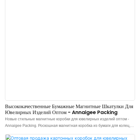
идеальное решение для упаковки подарков. В комплекте идет стильная
сумочка для дополнительного удобства. Этот оптовый продукт
идеально подходит для розничных продавцов, желающих предложить
своим клиентам высококачественные варианты подарочной упаковки.
Высококачественные Бумажные Магнитные Шкатулки Для
Ювелирных Изделий Оптом - Annaigee Packing
Новые стильные магнитные коробки для ювелирных изделий оптом -
Annaigee Packing. Роскошная магнитная коробка из бумаги для колец,
ожерелий и браслетов с красивым золотым металлическим бантиком.
Привлекательная темно-синяя текстурированная бумага в сочетании с