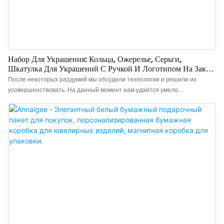
Набор Для Украшения: Кольца, Ожерелье, Серьги,
Шкатулка Для Украшений С Ручкой И Логотипом На Заказ
- Annaigee
После некоторых раздумий мы обсудили технологии и решили их
усовершенствовать. На данный момент нам удается умело
использовать модернизированные технологии. Это способствует
повышению эффективности работы и гарантирует высокое качество
упаковочных коробок для ювелирных изделий с индивидуальным
логотипом, колец, ожерелий, сережек, с ручкой, бумажных ящиков и
других украшений. Их ценность проявляется в широком спектре
областей применения, например, в производстве ювелирных коробок.