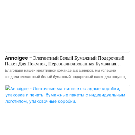
Annaigee - Элегантный Белый Бумажный Подарочный
Пакет Для Покупок, Персонализированная Бумажная
Коробка Для Ювелирных Изделий, Магнитная Коробка Для
Благодаря нашей креативной команде дизайнеров, мы успешно
Упаковки.
создали элегантный белый бумажный подарочный пакет для покупок, а
также упаковку для ювелирных изделий с магнитами, которая имеет
совершенно уникальный внешний вид. Кроме того, она изготовлена ​​в
соответствии с международными стандартами и правилами качества,
что гарантирует ее высокое качество. Благодаря всем этим
преимуществам, шкатулка для ювелирных изделий, мешочек,
упаковочная бумага, пакет для покупок и подарочная коробка имеют
большую практическую ценность.