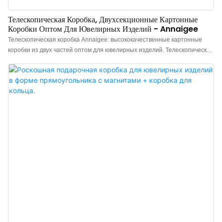
Телескопическая Коробка, Двухсекционные Картонные
Коробки Оптом Для Ювелирных Изделий - Annaigee
Телескопическая коробка Annaigee: высококачественные картонные
коробки из двух частей оптом для ювелирных изделий. Телескопическая
коробка: картонные коробки из двух частей создают впечатляющий
визуальный эффект благодаря способу открывания, что делает их
идеально подходящими для подарков. Коробка из двух частей
эстетически привлекательна и доступна по цене, что является ее
главным преимуществом по сравнению с другими типами коробок.