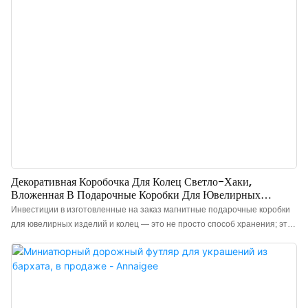
Декоративная Коробочка Для Колец Светло-Хаки,
Вложенная В Подарочные Коробки Для Ювелирных
Изделий С Магнитами.
Инвестиции в изготовленные на заказ магнитные подарочные коробки
для ювелирных изделий и колец — это не просто способ хранения; это
эффективное укрепление имиджа бренда и коммуникации. Продавцы и
ювелирные магазины могут улучшить презентацию своих украшений с
помощью наших «роскошных картонных магнитных подарочных
коробок и коробок для колец», отличающихся элегантным дизайном и
«бежевой бархатистой внутренней поверхностью» для максимальной