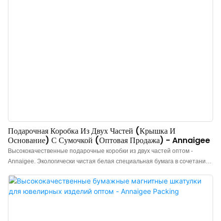
Подарочная Коробка Из Двух Частей (крышка И
Основание) С Сумочкой (оптовая Продажа) - Annaigee
Высококачественные подарочные коробки из двух частей оптом -
Annaigee. Экологически чистая белая специальная бумага в сочетании
с мягкой бархатной крышкой и основанием. Это лучшая подарочная
коробка для ювелирных изделий, колец, сережек и подвесок. Наши
коробки с крышкой и основанием отличаются высоким качеством
упаковки, приятной текстурой и прочностью, а также удобством
переноски. С сумочкой – коробка с крышкой и основанием от Annaigee –