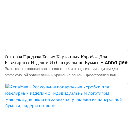
Оптовая Продажа Белых Картонных Коробок Для
Ювелирных Изделий Из Специальной Бумаги - Annaigee
Высококачественная картонная коробка с выдвижным ящиком для
эффективной организации и хранения вещей. Представляем вам
картонную коробку для упаковки ювелирных изделий с выдвижным
ящиком, изготовленную вручную и украшенную индивидуальным
логотипом. Простая коробка с выдвижным ящиком, которая создает
ощущение роскоши благодаря экономичному подходу. Благодаря
элегантному белому дизайну и специальной бумажной отделке,
идеально подходит для хранения ювелирных изделий или мелких
предметов. Оптовая продажа коробок Annaigee идеально подходит для
розничных продавцов, ищущих стильное и прочное упаковочное
решение.