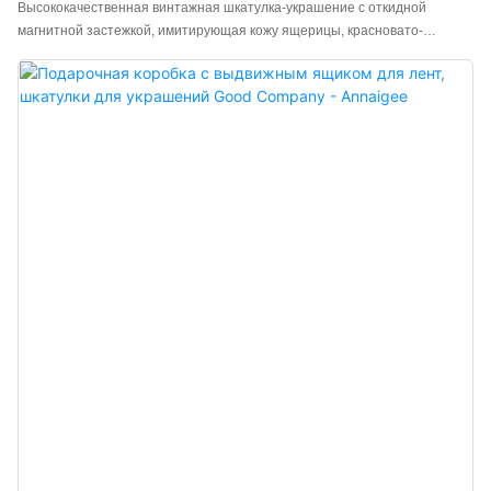
Высококачественная винтажная шкатулка-украшение с откидной
магнитной застежкой, имитирующая кожу ящерицы, красновато-
коричневого цвета, с бархатной подкладкой. Эта шкатулка для
украшений с откидной магнитной застежкой отличается высоким
качеством. Главное достоинство – текстура красной ящерицы,
обладающая благородным, нежным и уникальным видом, похожим на
натуральную кожу ящерицы, но при этом ее цена значительно ниже, что
делает ее доступной для широких масс. Уникальный роскошный
винтажный стиль подходит для всех видов украшений.