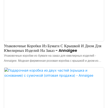
Упаковочные Коробки Из Бумаги С Крышкой И Дном Для
Ювелирных Изделий На Заказ - Annaigee
Упаковочные коробки из бумаги на заказ для ювелирных изделий -
Annaigee. Модная фирменная розовая коробка с крышкой и дном из
специальной бумаги. Внутренняя подкладка позволяет создавать
многофункциональные комбинации: в нее можно поместить ожерелья,
кольца, серьги, парные кольца и браслеты. Предлагает
высококачественную упаковку для ювелирных изделий в виде коробок с
крышкой и дном. Прочные и настраиваемые коробки обеспечивают
сохранность и привлекательный внешний вид вашей продукции.
Идеально подходит для розничных продавцов и производителей,
стремящихся улучшить свой бренд и качество обслуживания клиентов.