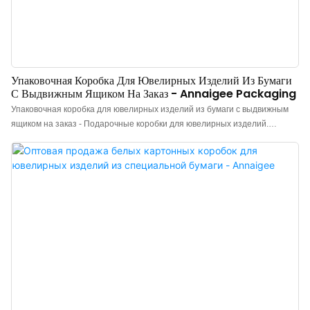
Упаковочная Коробка Для Ювелирных Изделий Из Бумаги
С Выдвижным Ящиком На Заказ - Annaigee Packaging
Упаковочная коробка для ювелирных изделий из бумаги с выдвижным
ящиком на заказ - Подарочные коробки для ювелирных изделий.
Представляем экономичную и высококачественную упаковочную
коробку для ювелирных изделий из специальной бумаги с выдвижным
ящиком и низким минимальным объемом заказа. Обладает приятной на
ощупь текстурой и износостойкостью. Изысканная текстура и объемная
коробка создают ощущение торжественности при коллекционировании.
Благодаря индивидуальному дизайну с выдвижным ящиком, Annaigee
Packaging предлагает высококачественные и стильные упаковочные
решения для подарочных ювелирных изделий. Эти коробки идеально
подходят для презентации и хранения ценных аксессуаров. Выбирайте
Annaigee для элегантных и персонализированных вариантов упаковки.