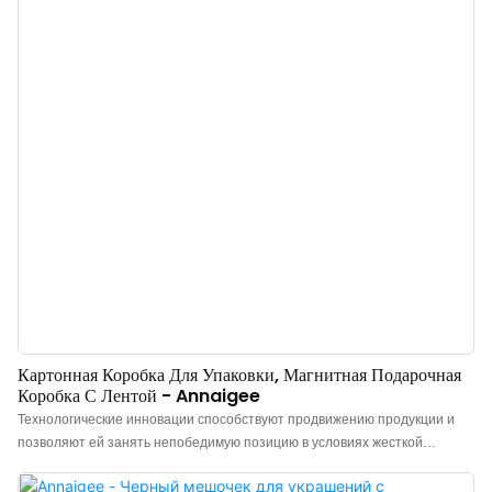
для ювелирных изделий, мешочки, бумажные салфетки, пакеты для
покупок и подарочные коробки имеют большую практическую ценность.
Картонная Коробка Для Упаковки, Магнитная Подарочная
Коробка С Лентой - Annaigee
Технологические инновации способствуют продвижению продукции и
позволяют ей занять непобедимую позицию в условиях жесткой
конкуренции. Поэтому они находят применение в самых разных
областях, включая производство картонных коробок.