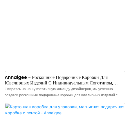
Annaigee - Роскошные Подарочные Коробки Для
Ювелирных Изделий С Индивидуальным Логотипом,
Мешочки Для Пыли На Завязках, Упаковка Из Папиросной
Опираясь на нашу креативную команду дизайнеров, мы успешно
Бумаги, Лидеры Продаж.
создали роскошные подарочные коробки для ювелирных изделий с
индивидуальным логотипом, пылезащитные мешочки на завязках и
упаковку из бумажных салфеток, которые имеют совершенно
уникальный внешний вид. Кроме того, они изготовлены в соответствии с
международными стандартами и правилами качества, что гарантирует
их высокое качество. Благодаря всем этим преимуществам, шкатулки