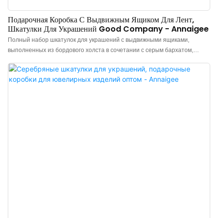
Подарочная Коробка С Выдвижным Ящиком Для Лент,
Шкатулки Для Украшений Good Company - Annaigee
Полный набор шкатулок для украшений с выдвижными ящиками,
выполненных из бордового холста в сочетании с серым бархатом,
эффективно подчеркивает блеск ювелирных изделий и дарит
покупателям ощущение высочайшей роскоши. Подарочные коробки с
лентами изготовлены из импортного холста снаружи и контрастной
внутренней отделки из отборного серого бархата, что добавляет яркий
бархатный акцент каждый раз, когда вы открываете коробку.