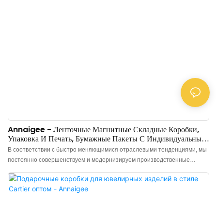
Annaigee - Ленточные Магнитные Складные Коробки,
Упаковка И Печать, Бумажные Пакеты С Индивидуальным
Логотипом, Упаковочные Коробки.
В соответствии с быстро меняющимися отраслевыми тенденциями, мы
постоянно совершенствуем и модернизируем производственные
технологии. Благодаря этим проверенным свойствам, компания Ribbon
Magnetic Folding Box Packaging And Printing Custom Logo Paper Bags
играет важную роль в сфере производства бумажных коробок.