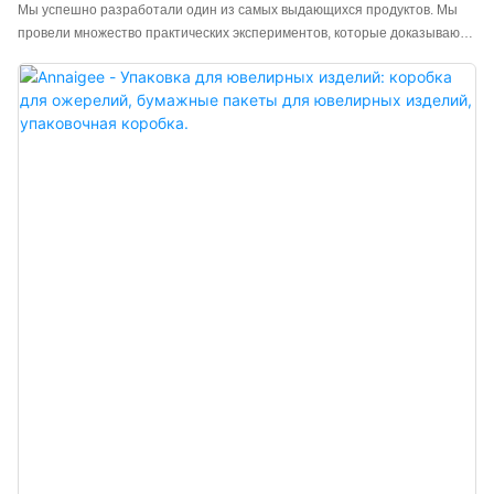
Ювелирных Изделий. Аксессуары Для Индивидуальной
Мы успешно разработали один из самых выдающихся продуктов. Мы
Упаковки. Упаковочная Коробка.
провели множество практических экспериментов, которые доказывают,
что черный мешочек для ювелирных изделий с упаковочной коробкой и
набор аксессуаров для индивидуальной упаковки ювелирных изделий
может наиболее эффективно использоваться в сфере производства и
продажи шкатулок для ювелирных изделий.