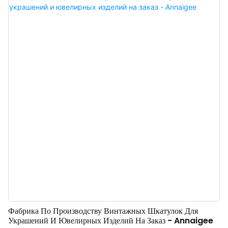
для колец? Если да, то вы обратились по адресу! Наш дорожный
держатель для колец удовлетворит ваши потребности. Бархатный
мешочек для колец – это то, что вам нужно! Особенности миниатюрного
дорожного футляра для ювелирных изделий: Высокое качество: Этот
дорожный футляр для ювелирных изделий прочный и практичный,
изготовлен из высококачественного бархата, мягкого и плотного
материала, который защитит ваши украшения от повреждений.
Практичный дизайн: Простой и изящный дизайн, разумная конструкция,
защита и безопасность, портативный держатель для колец полезен и
декоративен для колец. Защищает кольца от пыли, грязи и
повреждений. Конструкция с защелкой легко открывается, что очень
удобно для путешествий. Многофункциональный и пол
Фабрика По Производству Винтажных Шкатулок Для
Украшений И Ювелирных Изделий На Заказ - Annaigee