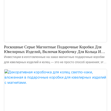
Роскошные Серые Магнитные Подарочные Коробки Для
Ювелирных Изделий, Включая Коробочку Для Кольца И
Коробочку Для Сережек.
Инвестиции в изготовленные на заказ магнитные подарочные коробки
для ювелирных изделий и колец — это не просто способ хранения; это
эффективное укрепление имиджа бренда и коммуникации. Продавцы и
ювелирные магазины могут улучшить презентацию своих украшений с
помощью наших «роскошных магнитных подарочных коробок для
ювелирных изделий и колец», отличающихся элегантным дизайном и
«светло-серой бархатистой внутренней отделкой» для максимальной
защиты. Идеально подходят для ювелирных магазинов и бутиков,
упаковки свадебных колец, роскошных подарков и предложений руки и
сердца, а также для брендов ювелирных изделий, выпускающих
продукцию на заказ.