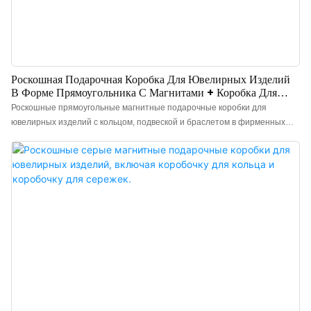
Роскошная Подарочная Коробка Для Ювелирных Изделий
В Форме Прямоугольника С Магнитами + Коробка Для
Кольца.
Роскошные прямоугольные магнитные подарочные коробки для
ювелирных изделий с кольцом, подвеской и браслетом в фирменных
цветах, идеально подходящие для важных моментов! Брендовые
магазины и ювелирные лавки могут улучшить презентацию своих
украшений с помощью наших «роскошных картонных магнитных
подарочных коробок и коробок для колец», отличающихся элегантным
дизайном и «бежевой бархатистой внутренней поверхностью» для
максимальной защиты. Идеально подходят для ювелирных магазинов и
бутиков, упаковки свадебных колец, роскошных подарков и
предложений руки и сердца, а также для брендов ювелирных изделий
на заказ.