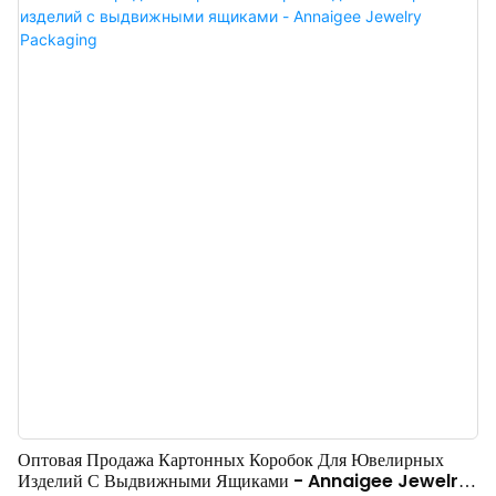
высококачественным белым бархатом делает их еще более
оригинальными. Оптовая продажа высококачественных магнитных
коробок для ювелирных изделий из бумаги, идеально подходящих для
демонстрации и хранения украшений благодаря надежной магнитной
застежке. Доступны в различных размерах и цветах, чтобы
удовлетворить ваши потребности. Стильный и функциональный способ
продемонстрировать ваши ювелирные изделия.
Оптовая Продажа Картонных Коробок Для Ювелирных
Изделий С Выдвижными Ящиками - Annaigee Jewelry