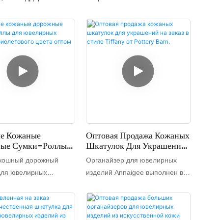
е Кожаные
Оптовая Продажа Кожаных
ые Сумки-Роллы
Шкатулок Для Украшений
елирных Изделий
На Заказ В Стиле Tiffany
скошный дорожный
Органайзер для ювелирных
ового Цвета Оптом
От Pottery Barn.
для ювелирных
изделий Annaigee выполнен в
й, поставляемый с
классическом дизайне среднего
изготовлен из
размера из искусственной кожи
чественной
и допускает различные