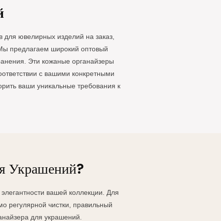
 в себя коробки для
также роскошных шкатулок для
й
ых изделий.
украшений из искусственной
кожи. Они имеют
 для ювелирных изделий на заказ,
масштабируемую область
 Мы предлагаем широкий оптовый
применения, например, в
ранения. Эти кожаные органайзеры
качестве шкатулок для
соответствии с вашими конкретными
ювелирных изделий.
ворить ваши уникальные требования к
ля Украшений?
элегантности вашей коллекции. Для
мо регулярной чистки, правильный
анайзера для украшений.