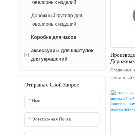
вместимост
Шкатулка для ювелирных
ювелирных изделий
структура о
украшений
Дорожный футляр для
достаточно 
украшений.
Коробка для упаковки
ювелирных изделий
тканевые ор
ювелирных изделий
Коробка для часов
украшений 
дизайном с
аксессуары для шкатулок
Производ
подарком д
+
для украшений
Дорожных
ювелирных 
Часов На З
подходящим
Созданный д
Упаковочные ленты
Annaige
рождения, Р
винтажный 
Отправьте Свой Запрос
святого Вал
часов с тре
Упаковочная бумага
матери и др
изготовлен 
искусственн
Имя
высококачес
микрофибры
Электронная Почта
классически
его ключев