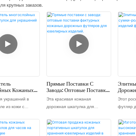
ля крупных заказов.
тель
Прямые Поставки С
Элитны
йных Кожаных
Завода: Оптовые Поставки
Дорожн
 Для Украшений
Фактурных Кожаных
Для Юв
я украшений в
Эта красивая кожаная
Этот ро
ин.
Дорожных Футляров Для
Фиолет
ле из кожи с
дорожная шкатулка для
футляр 
Ювелирных Изделий.
й конструкцией и
украшений – неподвластный
украшени
кой для удобства
времени аксессуар с
завода, 
 Большая
классическим дизайном и
высокока