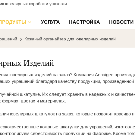
к ювелирных коробок и упаковки
ПРОДУКТЫ
УСЛУГА
НАСТРОЙКА
НОВОСТИ
крашений
Кожаный органайзер для ювелирных изделий
ирных Изделий
ния ювелирных изделий на заказ? Компания Annaigee произво
ваших украшений благодаря качеству продукции, произведенной 
лучайной шкатулке. Их следует хранить в надежных и качестве
формах, цветах и ​​материалах.
ании ювелирных шкатулок на заказ, которые позволят красиво 
ысококачественные
кожаные
шкатулки для украшений, изготовле
ую контролируем себестоимость продукции на фабрике. Кроме то