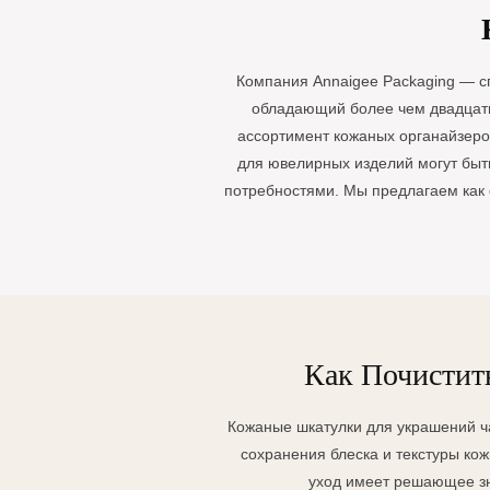
повседневно
для ювелир
чехол-ролл 
помогает ей
хранит ваши
внимание на
Компания Annaigee Packaging — с
обеспечивае
обладающий более чем двадцати
ним, независ
ассортимент кожаных органайзеро
часы вы нос
для ювелирных изделий могут быть
чехлов-ролл
потребностями. Мы предлагаем как с
предлагает 
безопасного
транспортир
Изготовленн
высококаче
материалов 
Как Почистит
Кожаные шкатулки для украшений ч
сохранения блеска и текстуры ко
уход имеет решающее зн