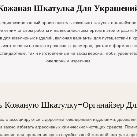
го хранения,
блеском. Застежка легко
ных изделий
превосходные
включают
Кожаная Шкатулка Для Украшени
Annaigee надежно
открывается и закрывается,
 завоевать большое
эксплуатационные
ювелирн
 часы и
обеспечивая стабильность и
 рынке.
характеристики.
пециализированный производитель кожаных шкатулок-органайзеров
т легкий доступ к
безопасность.
летним опытом работы и являющийся экспертом в этой отрасли.
имо от того, какие
в для ювелирных изделий, включая варианты для путешествий и х
ите. Коллекция
 изготовлены на заказ в различных размерах, цветах и ​​формах в 
ов Annaigee
тандартные, так и изготовленные на заказ версии, чтобы удовлет
практичный способ
ювелирным изделиям.
 хранения и
овки ваших часов.
ые из
ственных
с тщат
ь Кожаную Шкатулку-Органайзер Д
асто ассоциируются с дорогими ювелирными изделиями, добавляя 
жи важно избегать агрессивных химических чистящих средств. Поми
ачение для продления срока службы вашей кожаной шкатулки-орг