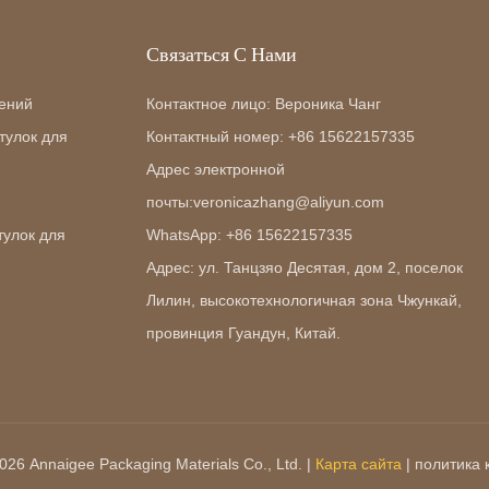
Связаться С Нами
ений
Контактное лицо: Вероника Чанг
тулок для
Контактный номер: +86 15622157335
Адрес электронной
почты:veronicazhang@aliyun.com
тулок для
WhatsApp: +86 15622157335
Адрес: ул. Танцзяо Десятая, дом 2, поселок
Лилин, высокотехнологичная зона Чжункай,
провинция Гуандун, Китай.
26 Annaigee Packaging Materials Co., Ltd. |
Карта сайта
|
политика 