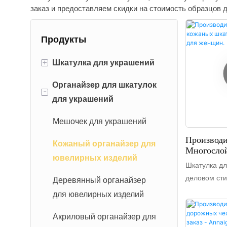
заказ и предоставляем скидки на стоимость образцов д
Продукты
+
Шкатулка для украшений
Органайзер для шкатулок
Бархатная шкатулка для
-
для украшений
украшений
Кожаная шкатулка для
Мешочек для украшений
украшений
Производи
Кожаный органайзер для
Многосло
Бумажная шкатулка для
ювелирных изделий
Шкатулок
Шкатулка дл
Для Женщ
украшений
деловом сти
Деревянный органайзер
многослойно
Деревянная шкатулка для
для ювелирных изделий
большой руч
украшений
переноски.
Акриловый органайзер для