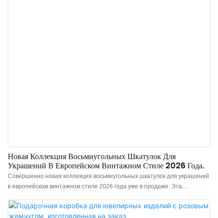
плотно закрывается, обеспечивая комфортное и беззаботное
использование. Шкатулка для украшений поддерживает
персонализацию в различных цветах и ​​текстурах, что делает ее
подходящей для украшений всех стилей и соответствует различным
позиционированиям брендов, тем самым всесторонне удовлетворяя
все виды потребностей в индивидуальной упаковке. Китайский
производитель подарочных коробок для ювелирных изделий класса
люкс. Индивидуальный логотип, цвет, материал и низкий минимальн
Новая Коллекция Восьмиугольных Шкатулок Для
Украшений В Европейском Винтажном Стиле 2026 Года.
Совершенно новая коллекция восьмиугольных шкатулок для украшений
в европейском винтажном стиле 2026 года уже в продаже. Эта
коллекция, долгожданный и обязательный к приобретению аксессуар,
представлена ​​в трех винтажных цветовых решениях высокой моды:
бордовом, винтажном изумрудно-зеленом и прусском синем. Каждое