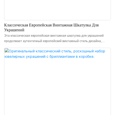
Классическая Европейская Винтажная Шкатулка Для
Украшений
Эта классическая европейская винтажная шкатулка для украшений
продолжает аутентичный европейский винтажный стиль дизайна,
отличаясь классическим и элегантным тоном и ярко выраженной ретро-
атмосферой. Основной насыщенный красный цвет несет в себе богатое
винтажное историческое наследие и нотку сдержанной роскоши,
создавая теплую и утонченную европейскую винтажную атмосферу.
Шкатулка изготовлена ​​из высококачественной искусственной кожи,
приятной на ощупь и прочной. Также доступны варианты в коричневом,
красном, сером и сине-белом цветах, чтобы соответствовать различным
стилям украшений и фирменному стилю. Китайский производитель
подарочных шкатулок для ювелирных изделий класса люкс. Возможно
нанесение логотипа, выбор цвета и материала, минимальный заказ 100
штук. Идеально подходит для владельцев брендов и магазинов.
Заказывайте прямо сейчас!