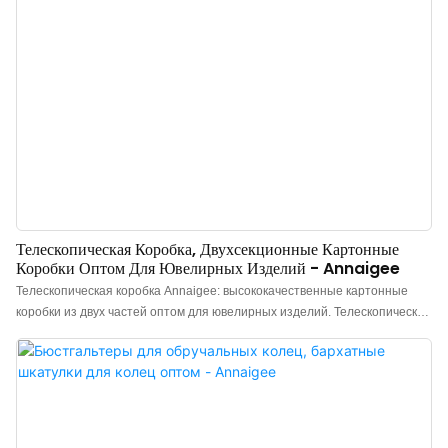
Телескопическая Коробка, Двухсекционные Картонные
Коробки Оптом Для Ювелирных Изделий - Annaigee
Телескопическая коробка Annaigee: высококачественные картонные
коробки из двух частей оптом для ювелирных изделий. Телескопическая
коробка: картонные коробки из двух частей создают впечатляющий
визуальный эффект благодаря способу открывания, что делает их
идеально подходящими для подарков. Коробка из двух частей
эстетически привлекательна и доступна по цене, что является ее
главным преимуществом по сравнению с другими типами коробок.