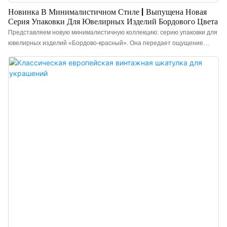
Новинка В Минималистичном Стиле | Выпущена Новая
Серия Упаковки Для Ювелирных Изделий Бордового Цвета
Представляем новую минималистичную коллекцию: серию упаковки для
ювелирных изделий «Бордово-красный». Она передает ощущение
ритуала через цвет и определяет высокое качество через детали.
Внешняя сторона выполнена из высококачественной специальной
бумаги бордово-красного цвета, его насыщенный и яркий оттенок
идеально отражает драгоценные эмоциональные качества ювелирных
изделий. Внутри – классическая светло-бежевая бархатная подкладка,
ее сдержанная элегантность создает многослойный контраст с
внешней коробкой, смягчая смелость красного цвета. Общий стиль – это
сдержанная роскошь, классика и вневременность. Коробка имеет
простой и элегантный классический дизайн с откидной крышкой с
прямыми краями, чистыми линиями и плавным, шелковистым
открыванием и закрыванием – классический пример минималистичной
эстетики. От чистых, четких линий и комфортного открывания и
закрывания до нежной, приятной для кожи бархатной подкладки и
тщательной внешней отделки – каждая деталь отраж