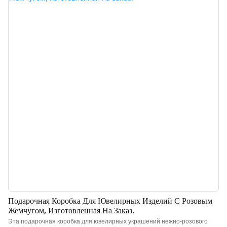
изделие излучает изысканную, сдержанную текстуру, напоминающую
масляную живопись, что делает его идеальным как для демонстрации
украшений, так и для подарков. Китайский производитель подарочных
шкатулок для ювелирных изделий класса люкс. Возможно нанесение
логотипа, выбор цвета и материала, минимальный объем заказа 300
штук. Идеально подходит для владельцев брендов и магазинов.
Заказывайте прямо сейчас!
Подарочная Коробка Для Ювелирных Изделий С Розовым
Жемчугом, Изготовленная На Заказ.
Эта подарочная коробка для ювелирных украшений нежно-розового