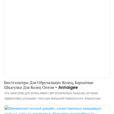
Бюстгальтеры Для Обручальных Колец, Бархатные
Шкатулки Для Колец Оптом - Annaigee
Эта шкатулка для колец имеет металлическую защелку, которая
эффективно улучшает текстуру внешней поверхности. Бархатная
шкатулка для колец изготовлена ​​из качественного бархата светло-
голубого цвета снаружи, а внутри – контрастная бархатная ткань,