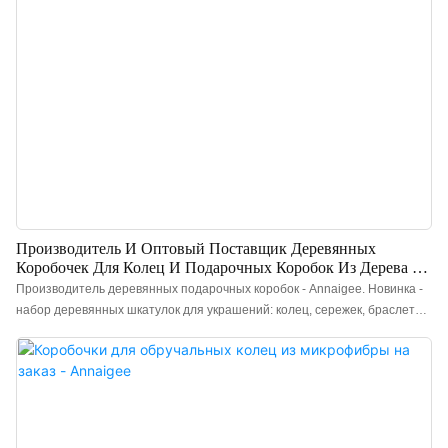
Производитель И Оптовый Поставщик Деревянных
Коробочек Для Колец И Подарочных Коробок Из Дерева -
Annaigee
Производитель деревянных подарочных коробок - Annaigee. Новинка -
набор деревянных шкатулок для украшений: колец, сережек, браслетов
и подвесок. Изысканный дизайн и тонкая работа подчеркивают
естественную красоту орехового дерева. Внешняя сторона деревянной
шкатулки для колец отделана импортной глянцевой черной бумагой с
текстурой ореха, а внутренняя - контрастным коричневым бархатом.
Изысканная шкатулка для украшений, которую нельзя пропустить в
ювелирном магазине.