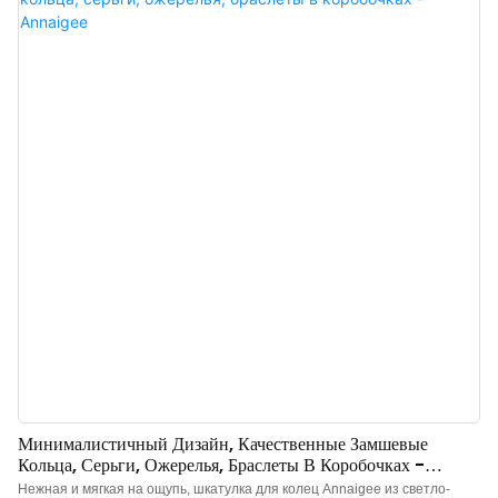
которая добавляет яркий акцент каждый раз, когда вы ее открываете.
Сочетание голубой бумажной крышки и дна значительно улучшает
эстетику. Шкатулки для колец в продаже, обращайтесь за
консультацией.
Минималистичный Дизайн, Качественные Замшевые
Кольца, Серьги, Ожерелья, Браслеты В Коробочках -
Annaigee
Нежная и мягкая на ощупь, шкатулка для колец Annaigee из светло-