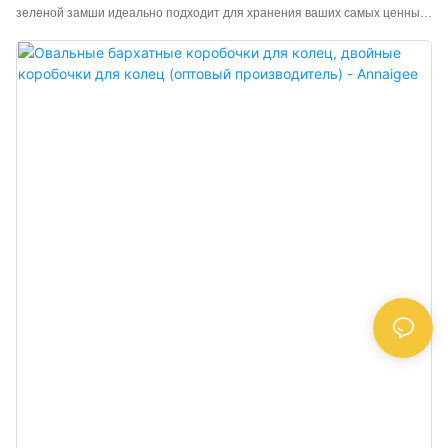
зеленой замши идеально подходит для хранения ваших самых ценных
ювелирных украшений. Изготовленная из высококачественной замши
внутри и снаружи, внутренняя отделка соответствующего цвета
обеспечивает роскошный вид. Минималистичный дизайн идеально
сочетается с любыми украшениями, которые вы в ней храните. Если
для вас важна тактильность, эти подарочные шкатулки для украшений
насыщенных цветов — именно то, что вам нужно. Изготовленная из
качественной натуральной замши, она долговечна и удобна для
переноски. Эта подарочная шкатулка идеально подходит для хранения
или демонстрации подвесок, ожерелий, колец, сережек и других
украшений, а мягкая замша — отличный способ продемонстрировать
ваши блестящие изысканные украшения. Пусть эта шкатулка для
украшений сохранит ваши ценные вещи в целости и сохранности во
время путешествий или дома.