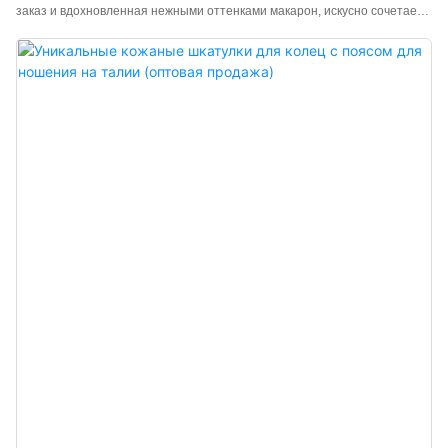
заказ и вдохновленная нежными оттенками макарон, искусно сочетает в
себе элегантность и практичность, становясь идеальным хранителем
ваших украшений. Будь то кольца, серьги, браслеты или ожерелья, эта
шкатулка, созданная специально для вас, обеспечит бережную защиту
вашим драгоценностям в любое время и в любом месте. Мягкие цвета
создают ощущение сладкого сна, и каждый раз, открывая ее, вы словно
наслаждаетесь кусочком сладкого макарона, получая бесконечную
радость и удивление.