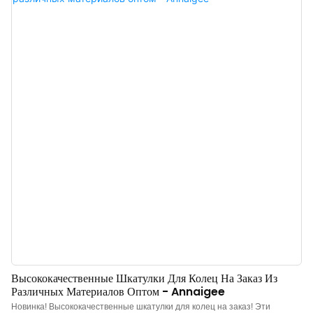
роскошный вид. l Роскошный внешний вид: Эта коробочка обтянута
ультратонкой микрофибровой тканью, что придает ей изысканный вид с
минималистичным и шикарным дизайном. Она отличается бесшовной
конструкцией с гладкой, не мнущейся тканью, глянцевой поверхностью и
приятными тактильными ощущениями. l Инновационная
геометрическая форма: Коробочка имеет изогнутую форму верхней
части, которая демонстрирует креативность и геометрическую красоту,
подчеркивая блеск ваших украшений. l Мягкая и роскошная внутренняя
отделка: Внутренняя часть, выложенная высококачественным
микрофибровым материалом, обеспечивает мягкую подушку,
защищающую ваши украшения от царапин и повреждений. l
Функциональная и стильная: Независимо от того, используется
Высококачественные Шкатулки Для Колец На Заказ Из
Различных Материалов Оптом - Annaigee
Новинка! Высококачественные шкатулки для колец на заказ! Эти