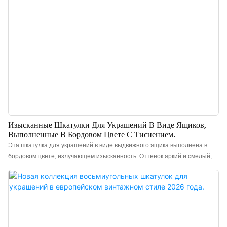
магнитный щелчок, создавая захватывающий эффект распаковки,
который подчеркивает торжественность и премиальное качество
изделия. Идеально подходит для хранения различных роскошных
украшений и для подарков высокого класса. Кита
Изысканные Шкатулки Для Украшений В Виде Ящиков,
Выполненные В Бордовом Цвете С Тиснением.
Эта шкатулка для украшений в виде выдвижного ящика выполнена в
бордовом цвете, излучающем изысканность. Оттенок яркий и смелый,
но при этом сохраняет элегантность. Поверхность шкатулки украшена
тонким рельефным узором, создающим трехмерный, художественный
ромбовидный рисунок. На ощупь она очень приятна на ощупь,
демонстрируя исключительное качество благодаря сдержанным
деталям. Оригинальный механизм открывания в виде выдвижного
ящика обеспечивает легкий доступ к украшениям, а шкатулка надежно и