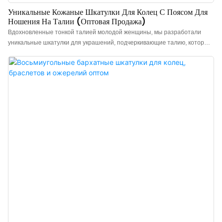
Уникальные Кожаные Шкатулки Для Колец С Поясом Для
Ношения На Талии (оптовая Продажа)
Вдохновленные тонкой талией молодой женщины, мы разработали
уникальные шкатулки для украшений, подчеркивающие талию, которые
можно приобрести оптом. Плавные и элегантные изгибы шкатулки
созданы для того, чтобы бережно хранить все ваши драгоценные
чувства. Изготовленная из искусственной кожи, поверхность имитирует
текстуру натуральной кожи, демонстрируя уникальные тактильные
ощущения. Мягкое прикосновение подобно легкому весеннему ветерку,
дарящему ощущение комфорта. Размещенная на туалетном столике
или хранящаяся в чемодане, она добавит красок в вашу жизнь.
Внутренняя часть отделана высококачественным бархатом,
изысканным и нежным, не мнется и растягивается. Он не только
защищает ваши украшения от износа, но и придает им
непревзойденное ощущение роскоши. Изысканная текстура
превращает каждое открытие в восхитительный ритуал, добавляя
благородства каждому украшению.