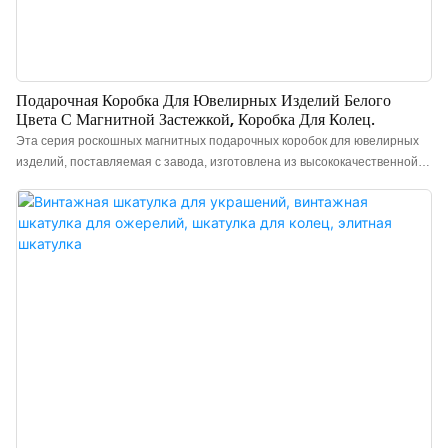
Подарочная Коробка Для Ювелирных Изделий Белого
Цвета С Магнитной Застежкой, Коробка Для Колец.
Эта серия роскошных магнитных подарочных коробок для ювелирных
изделий, поставляемая с завода, изготовлена ​​из высококачественной
специальной бумаги и отличается минималистичным и элегантным
дизайном. Коробка выглядит премиально, имеет многоцветную
расцветку и в сочетании с качественной микрофибровой подкладкой,
что делает ее более роскошной и эффектной, позволяя лучше
подчеркнуть очарование украшений. Оптовая продажа роскошных
магнитных подарочных коробок для ювелирных изделий из Китая.
Возможно нанесение логотипа, выбор цвета и материала,
минимальный заказ 300 штук. Идеально подходит для владельцев
брендов и магазинов. Заказывайте прямо сейчас!