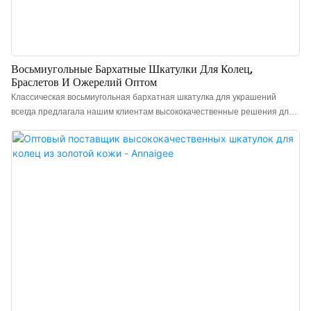
Восьмиугольные Бархатные Шкатулки Для Колец,
Браслетов И Ожерелий Оптом
Классическая восьмиугольная бархатная шкатулка для украшений
всегда предлагала нашим клиентам высококачественные решения для
хранения ювелирных изделий. Мы поддерживаем долгосрочный
складской запас и предлагаем услугу дропшиппинга, обеспечивая вам
удобный процесс покупки. Эта изысканная восьмиугольная шкатулка
для колец имеет внешнюю отделку из импортного французского
бархата, что придает ей деликатный и роскошный вид. Внутренняя
часть выполнена из контрастной кованой ткани, и каждый раз, когда вы
открываете ее, вы видите прикосновение кристально чистого белого
цвета, словно добавляя слой неземного блеска вашим украшениям.