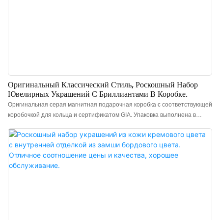
Оригинальный Классический Стиль, Роскошный Набор
Ювелирных Украшений С Бриллиантами В Коробке.
Оригинальная серая магнитная подарочная коробка с соответствующей
коробочкой для кольца и сертификатом GIA. Упаковка выполнена в
минималистичном стиле. Изготовлена ​​из высококачественных
материалов, с гладкой матовой серой текстурой, что придает
подарочным коробкам для ювелирных изделий привлекательный вид.
Китайский производитель подарочных коробок для ювелирных изделий
класса люкс. Возможно нанесение логотипа, выбор цвета и материала,
минимальный объем заказа 300 штук. Идеально подходит для
владельцев брендов и магазинов. Закажите прямо сейчас!