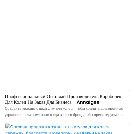
украшений. Возможно нанесение логотипа, выбор цвета и материала,
минимальный заказ – 300 штук. Идеально подходит для владельцев
брендов и магазинов. Закажите прямо сейчас!
Профессиональный Оптовый Производитель Коробочек
Для Колец На Заказ Для Бизнеса - Annaigee
Создайте красивую шкатулку для колец, чтобы хранить драгоценные
украшения или памятные вещи вашего бренда. Мы ориентируемся на
клиентов, приобретающих ювелирные изделия известных брендов, и
предлагаем профессиональные услуги по разработке и изготовлению
упаковочных коробок для колец. Все наши шкатулки для колец могут