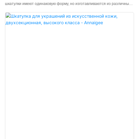
шкатулки имеют одинаковую форму, но изготавливаются из различных
материалов (например, искусственной кожи, микрофибры и т. д.) и
цветов, что позволяет создавать совершенно разные эффекты
демонстрации. Они подходят для всех видов дорогих колец. Шкатулки
для колец Annaigee отличаются безупречным качеством изготовления,
использованием высококачественных материалов и передовых
технологий, а также строгими стандартами производства для клиентов.