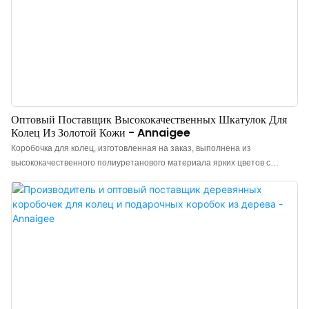
Оптовый Поставщик Высококачественных Шкатулок Для
Колец Из Золотой Кожи - Annaigee
Коробочка для колец, изготовленная на заказ, выполнена из
высококачественного полиуретанового материала ярких цветов с
утолщенными петлями, обеспечивающими двойную защиту, прочность
и долговечность. Внутри используется тщательно отобранный
высококачественный искусственный шелк, отличающийся
ослепительным блеском, изысканным мастерством и тонкой текстурой,
подчеркивающей очарование ювелирных изделий. Клиенты могут
получить бесплатные образцы. Посетите наш веб-сайт для получения
дополнительной информации.