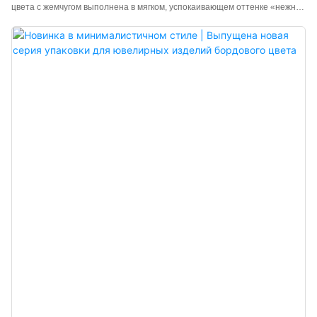
цвета с жемчугом выполнена в мягком, успокаивающем оттенке «нежно-
розового», создающем деликатный, теплый эффект, похожий на
фильтр, который тонко подчеркивает уникальную романтическую
атмосферу украшения и ощущение особого события. Китайский
производитель подарочных коробок для ювелирных украшений класса
люкс. Возможно нанесение логотипа, выбор цвета и материала,
минимальный объем заказа 300 штук. Идеально подходит для
владельцев брендов и магазинов. Закажите прямо сейчас!