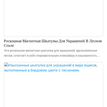
Роскошная Магнитная Шкатулка Для Украшений В Лесном
Стиле
Эта роскошная магнитная шкатулка для украшений, вдохновленная
лесом, сочетает в себе очаровательную атмосферу и изысканность.
Внешний вид выполнен в спокойном и элегантном темно-зеленом
цвете, передающем естественную, освежающую сущность лесного
стиля. В сочетании с яркой желтой внутренней отделкой этот дизайн с
цветовыми блоками усиливает визуальную глубину и значительно
улучшает эффект демонстрации украшений. Шкатулка изготовлена ​​из
шелковистой ткани в сочетании с высококачественной микрофиброй,
обеспечивая мягкость и нежность на ощупь, что сочетает в себе
эстетическую привлекательность и защиту украшений. Шкатулка
оснащена магнитной откидной крышкой, которая плавно открывается и
закрывается без сопротивления. При закрытии раздается четкий