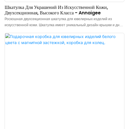
Шкатулка Для Украшений Из Искусственной Кожи,
Двухсекционная, Высокого Класса - Annaigee
Роскошная двухсекционная шкатулка для ювелирных изделий из
искусственной кожи. Шкатулка имеет уникальный дизайн крышки и дна в
сочетании с высококачественным текстурированным мешочком для
украшений. Внешняя часть шкатулки выполнена из искусственной кожи,
а внутри – контрастная бархатная подкладка, которая каждый раз при
открытии добавляет яркий коричневый акцент.