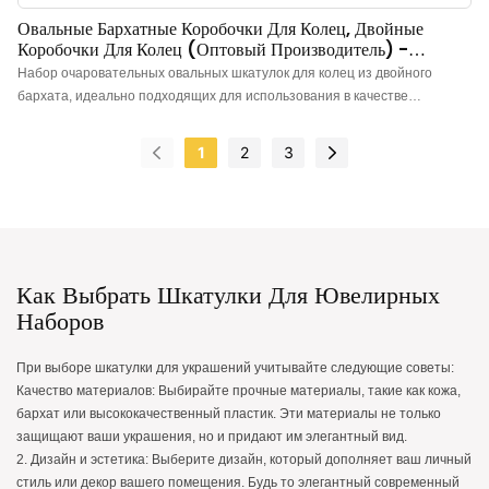
Овальные Бархатные Коробочки Для Колец, Двойные
Коробочки Для Колец (оптовый Производитель) -
Annaigee
Набор очаровательных овальных шкатулок для колец из двойного
бархата, идеально подходящих для использования в качестве
свадебной шкатулки для колец в ваш особенный день. Конструкция
позволяет разместить два кольца вместе для красивых фотографий и
1
2
3
безопасного хранения. В ней также можно хранить до двух пар сережек.
Доступны различные цвета для быстрой доставки. Свадебная шкатулка
для колец: Стандартная овальная шкатулка для свадебных колец с
красивой текстурой. В ней есть место для одного кольца «Мистер» или
«Миссис», демонстрируя ваше кольцо в центре. Высококачественный
бархатный материал: Эта очаровательная шкатулка для колец
Как Выбрать Шкатулки Для Ювелирных
изготовлена ​​из высококачественного бархата, обеспечивающего
Наборов
длительный блеск. Мягкая внутренняя поверхность обеспечивает
превосходную защиту ваших ювелирных изделий и подарков.
При выборе шкатулки для украшений учитывайте следующие советы:
Многофункциональность: Идеально подходит для хранения колец,
Качество материалов: Выбирайте прочные материалы, такие как кожа,
предложений руки и сердца, помолвок, церемоний, демонстрации
бархат или высококачественный пластик. Эти материалы не только
колец, безопасного хранения, свадебной фотос
защищают ваши украшения, но и придают им элегантный вид.
2. Дизайн и эстетика: Выберите дизайн, который дополняет ваш личный
стиль или декор вашего помещения. Будь то элегантный современный