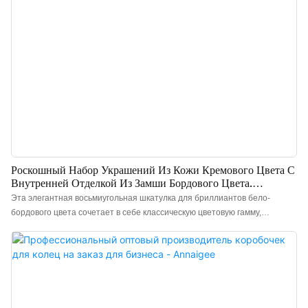
Роскошный Набор Украшений Из Кожи Кремового Цвета С
Внутренней Отделкой Из Замши Бордового Цвета.
Отличное Соотношение Цены И Качества, Хорошее
Эта элегантная восьмиугольная шкатулка для бриллиантов бело-
Обслуживание.
бордового цвета сочетает в себе классическую цветовую гамму,
высококачественные материалы и уникальный дизайн, создавая
роскошное решение для хранения бриллиантовых украшений.
Изготовлена ​​из прочного полиуретана, износостойкого,
водонепроницаемого и легко чистящегося материала. Внутри – мягкая и
нежная бархатная подкладка, выполненная с высокой точностью.
Китайский производитель роскошных кожаных шкатулок для