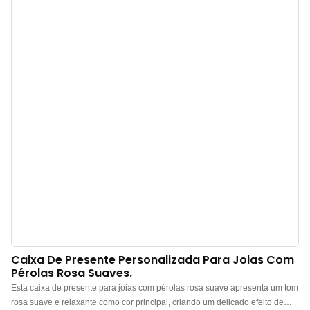
China. Logotipo, cor e material personalizados, com pedido mínimo de
apenas 300 unidades. Perfeito para proprietários de marcas e lojas. Compre
agora!
Caixa De Presente Personalizada Para Joias Com
Pérolas Rosa Suaves.
Esta caixa de presente para joias com pérolas rosa suave apresenta um tom
rosa suave e relaxante como cor principal, criando um delicado efeito de