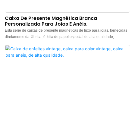
Caixa De Presente Magnética Branca
Personalizada Para Joias E Anéis.
Esta série de caixas de presente magnéticas de luxo para joias, fornecidas
diretamente da fábrica, é feita de papel especial de alta qualidade,
apresentando um design minimalista e elegante. A caixa tem um toque
premium, a cor é policromática e o forro de microfibra de alta qualidade a
torna ainda mais luxuosa e sofisticada, realçando o charme das joias.
Caixas de presente magnéticas de luxo para joias no atacado da China.
Logotipo, cor e material personalizados, com pedido mínimo de apenas 300
unidades. Perfeitas para proprietários de marcas e lojas. Compre agora!