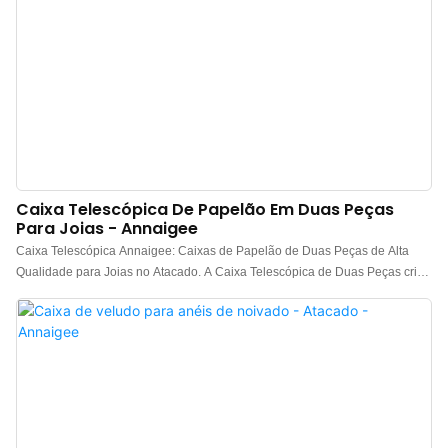
Caixa Telescópica De Papelão Em Duas Peças
Para Joias - Annaigee
Caixa Telescópica Annaigee: Caixas de Papelão de Duas Peças de Alta
Qualidade para Joias no Atacado. A Caixa Telescópica de Duas Peças cria
um impacto visual impressionante desde a sua abertura, tornando-a ideal
para presentes. A caixa de duas peças é esteticamente agradável e
acessível, sendo a sua maior vantagem em comparação com outros tipos de
caixa.