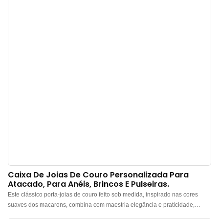
Caixa De Joias De Couro Personalizada Para
Atacado, Para Anéis, Brincos E Pulseiras.
Este clássico porta-joias de couro feito sob medida, inspirado nas cores
suaves dos macarons, combina com maestria elegância e praticidade,
tornando-se o guardião perfeito para suas joias. Sejam anéis, brincos,