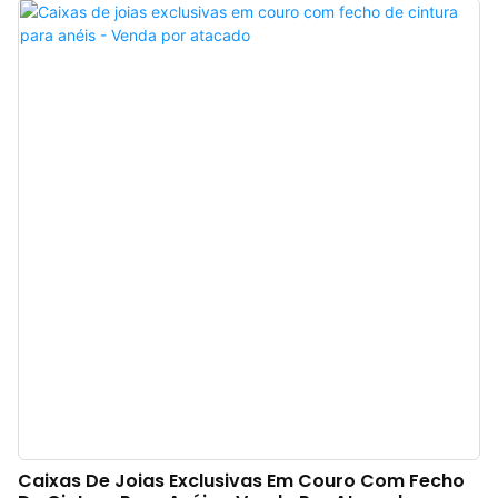
pulseiras ou colares, este porta-joias, criado especialmente para você,
oferece proteção delicada para seus itens preciosos, em qualquer lugar e a
qualquer hora. As cores suaves transportam você para um doce sonho, e
cada vez que você o abre, é como saborear uma mordida de um macaron,
trazendo alegria e surpresa sem fim.
Caixas De Joias Exclusivas Em Couro Com Fecho