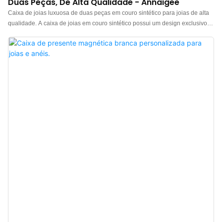
Duas Peças, De Alta Qualidade - Annaigee
Caixa de joias luxuosa de duas peças em couro sintético para joias de alta
qualidade. A caixa de joias em couro sintético possui um design exclusivo
na tampa e na base, combinado com uma bolsa de joias texturizada de alta
qualidade. A caixa para anéis é confeccionada com um exterior em couro
sintético e um interior em veludo selecionado, que adiciona um toque de cor
marrom sempre que você a abre.