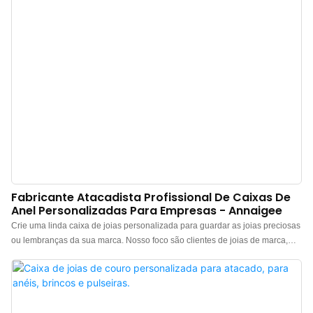
Fabricante Atacadista Profissional De Caixas De
Anel Personalizadas Para Empresas - Annaigee
Crie uma linda caixa de joias personalizada para guardar as joias preciosas
ou lembranças da sua marca. Nosso foco são clientes de joias de marca,
oferecendo serviços profissionais de design e fabricação de caixas de
embalagem para anéis. Todas as nossas caixas de joias personalizadas
podem ser customizadas com logotipo, cor e material. Entre em contato
conosco.