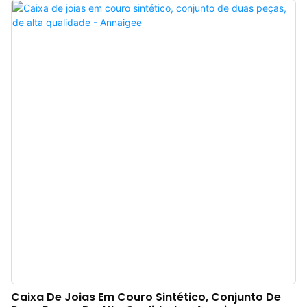
etc.) e cores, proporcionando efeitos de exibição completamente diferentes.
São adequadas para todos os tipos de anéis de luxo. A caixa de anel
personalizável Annaigee possui acabamento impecável, utilizando
materiais de alta qualidade e tecnologia avançada, além de oferecer
padrões de produção rigorosos para os clientes.
Caixa De Joias Em Couro Sintético, Conjunto De