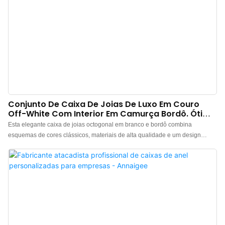
Conjunto De Caixa De Joias De Luxo Em Couro
Off-White Com Interior Em Camurça Bordô. Ótima
Qualidade Pelo Preço, Bom Atendimento.
Esta elegante caixa de joias octogonal em branco e bordô combina
esquemas de cores clássicos, materiais de alta qualidade e um design
exclusivo para criar uma solução de armazenamento luxuosa, feita sob
medida para joias com diamantes. Fabricada com exterior em PU durável de
alta qualidade, resistente ao desgaste, à prova d'água e fácil de limpar. O
interior apresenta um forro de veludo macio e delicado, confeccionado com
precisão. Fabricante de caixas de joias de couro de luxo na China. Logotipo,
cor e material personalizados, com pedido mínimo de apenas 300 unidades.
Perfeita para proprietários de marcas e lojas. Compre agora!