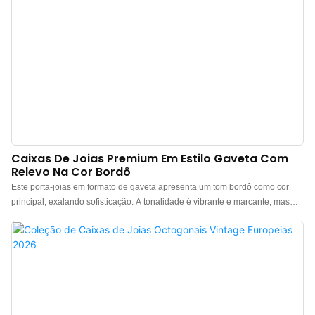
sofisticado. Fabricante de caixas de presente de joia
Caixas De Joias Premium Em Estilo Gaveta Com
Relevo Na Cor Bordô
Este porta-joias em formato de gaveta apresenta um tom bordô como cor
principal, exalando sofisticação. A tonalidade é vibrante e marcante, mas
mantém um ar de elegância. A superfície da caixa possui um delicado
design em relevo que cria um padrão artístico de diamante em 3D. A textura
é rica ao toque, demonstrando qualidade excepcional através de seus
detalhes sutis. O engenhoso mecanismo de abertura em formato de gaveta
permite fácil acesso às joias, enquanto a caixa fecha com segurança e
firmeza, proporcionando uma experiência de uso confortável e sem
preocupações. O porta-joias oferece personalização em diversas cores e