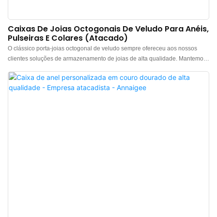
Caixas De Joias Octogonais De Veludo Para Anéis,
Pulseiras E Colares (atacado)
O clássico porta-joias octogonal de veludo sempre ofereceu aos nossos
clientes soluções de armazenamento de joias de alta qualidade. Mantemos
um estoque de longo prazo e oferecemos dropshipping, proporcionando a
você uma experiência de compra conveniente. Este requintado porta-anéis
octogonal apresenta um exterior em veludo francês importado, conferindo-
lhe um toque delicado e luxuoso. O interior é feito com uma seleção
contrastante de tecido forjado, e a cada vez que você o abre, revela um
toque de branco imaculado, como se adicionasse uma camada de brilho
etéreo às suas joias.