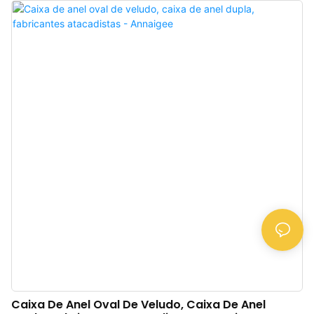
mantém a sofisticação. O design minimalista combina perfeitamente com
qualquer joia que você guarde dentro. Se o toque é sua obsessão, estas
caixas de joias em cores ricas são ideais para você. Feitas de camurça
natural de alta qualidade, possuem longa durabilidade e são portáteis. Esta
caixa de joias é perfeita para guardar ou exibir pingentes, colares, anéis,
brincos e outras joias; a camurça macia é uma ótima maneira de exibir suas
joias brilhantes e requintadas. Deixe esta caixa de joias manter suas peças
significativas seguras e protegidas durante viagens ou em casa.
Caixa De Anel Oval De Veludo, Caixa De Anel