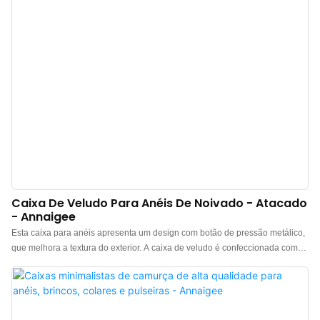
Caixa De Veludo Para Anéis De Noivado - Atacado
- Annaigee
Esta caixa para anéis apresenta um design com botão de pressão metálico,
que melhora a textura do exterior. A caixa de veludo é confeccionada com
um exterior de veludo de alta qualidade em um tom azul claro, com um
interior em veludo macio contrastante, que adiciona um toque de cor sempre
que você a abre. A tampa e a base em papel azul complementam a estética
do conjunto. Caixas para anéis à venda. Entre em contato para mais