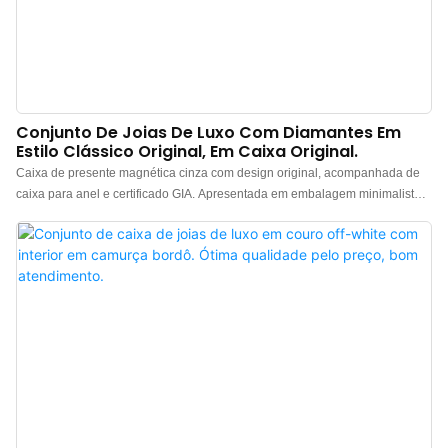
Conjunto De Joias De Luxo Com Diamantes Em
Estilo Clássico Original, Em Caixa Original.
Caixa de presente magnética cinza com design original, acompanhada de
caixa para anel e certificado GIA. Apresentada em embalagem minimalista
com textura diferenciada. Feita com materiais premium e uma elegante
textura cinza fosca, esta caixa de presente para joias possui um apelo
marcante. Fabricante de caixas de presente de luxo para joias na China.
Logotipo, cor e material personalizados, com pedido mínimo de apenas 300
unidades. Perfeita para proprietários de marcas e lojas. Compre agora!