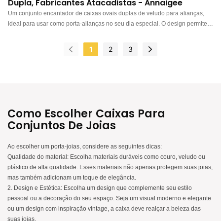
Dupla, Fabricantes Atacadistas - Annaigee
Um conjunto encantador de caixas ovais duplas de veludo para alianças,
ideal para usar como porta-alianças no seu dia especial. O design permite
exibir duas alianças juntas para fotos incríveis e para guardá-las com
segurança. Também comporta até dois pares de brincos. Disponível em
1
2
3
várias cores para envio rápido. Porta-alianças: Caixa oval padrão com
textura elegante. Possui espaço para uma aliança de "Sr. ou Sra.",
destacando-a no centro. Material de veludo de alta qualidade: Esta
charmosa caixa para alianças é feita de veludo de alta qualidade,
garantindo brilho duradouro. O interior macio oferece excelente proteção
para suas joias e presentes. Multifuncional: Ideal para guardar alianças,
Como Escolher Caixas Para
pedidos de casamento, noivados, cerimônias, exibir alianças, guardar com
Conjuntos De Joias
segurança, para fotos de casamento e viagens. Tamanho:
Aproximadamente 6,8 x 4,2 x 3,6 cm. Joias não inclusas. Seu tamanho
Ao escolher um porta-joias, considere as seguintes dicas:
conveniente facilita o transporte na mão ou no bolso, perfeito para surpr
Qualidade do material: Escolha materiais duráveis ​​como couro, veludo ou
plástico de alta qualidade. Esses materiais não apenas protegem suas joias,
mas também adicionam um toque de elegância.
2. Design e Estética: Escolha um design que complemente seu estilo
pessoal ou a decoração do seu espaço. Seja um visual moderno e elegante
ou um design com inspiração vintage, a caixa deve realçar a beleza das
suas joias.