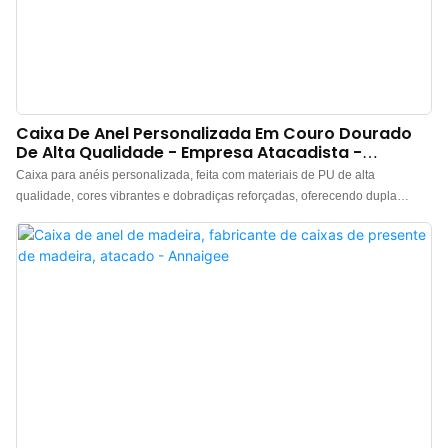
Caixa De Anel Personalizada Em Couro Dourado
De Alta Qualidade - Empresa Atacadista -
Annaigee
Caixa para anéis personalizada, feita com materiais de PU de alta
qualidade, cores vibrantes e dobradiças reforçadas, oferecendo dupla
proteção, robustez e durabilidade para uma longa vida útil. O interior é
revestido com imitação de seda de alta qualidade, cuidadosamente
selecionada, com brilho deslumbrante, acabamento requintado e textura
delicada, realçando o charme das joias. Amostras grátis disponíveis. Visite
nosso site para mais informações.