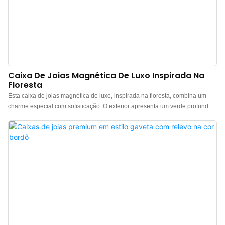
Caixa De Joias Magnética De Luxo Inspirada Na
Floresta
Esta caixa de joias magnética de luxo, inspirada na floresta, combina um
charme especial com sofisticação. O exterior apresenta um verde profundo,
calmo e elegante, que captura a essência natural e refrescante do estilo
florestal. Combinado com um interior amarelo vibrante, este design em
blocos de cores realça a profundidade visual e eleva significativamente o
efeito de exibição das joias. A caixa é confeccionada em tecido com textura
de seda combinado com microfibra de alta qualidade, oferecendo um toque
suave e delicado que equilibra o apelo estético com a proteção das joias. A
caixa possui um fecho magnético flip-top que abre e fecha suavemente, sem
resistência. Ao fechar, emite um clique magnético nítido, criando uma
experiência de desembalagem envolvente que eleva a sensação de
ocasião e qualidade premium do produto. É ideal para armazenar uma
variedade de joias de luxo e para ocasiões especiais de presente