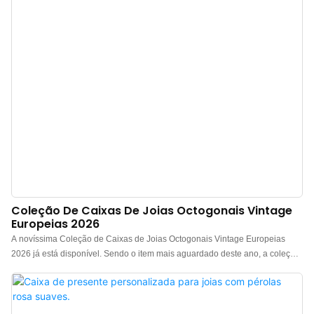
texturas, tornando-o adequado para joias de todos os estilos e alinhando-se
a diferentes posicionamentos de marca, atendendo assim a todos os tipos
de necessidades de embalagens personalizadas. Fabricante de caixas de
presente de luxo para joias na China. Logotipo, cor e material
personalizados, com pedido mínimo de 500 unidades. Perfeito para pr
Coleção De Caixas De Joias Octogonais Vintage
Europeias 2026
A novíssima Coleção de Caixas de Joias Octogonais Vintage Europeias
2026 já está disponível. Sendo o item mais aguardado deste ano, a coleção
apresenta três esquemas de cores vintage de alta costura: Borgonha, Verde
Esmeralda Vintage e Azul Prússia. Cada peça exala uma textura sofisticada
e discreta, semelhante à pintura a óleo, tornando-a ideal tanto para exibir
joias quanto para presentear. Fabricante de caixas de joias de luxo na