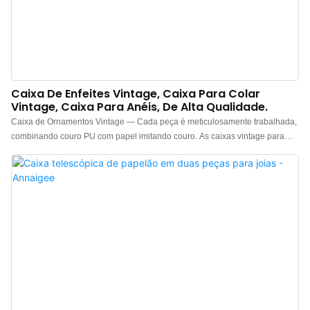
Caixa De Enfeites Vintage, Caixa Para Colar
Vintage, Caixa Para Anéis, De Alta Qualidade.
Caixa de Ornamentos Vintage — Cada peça é meticulosamente trabalhada,
combinando couro PU com papel imitando couro. As caixas vintage para
colares, brincos e anéis possuem design octogonal, decoração com padrão
metálico e almofadas de espuma nas superfícies internas, garantindo
estabilidade e discrição, ideais para exibir diversas joias. Caixas de anéis
vintage à venda. Consulte-nos.