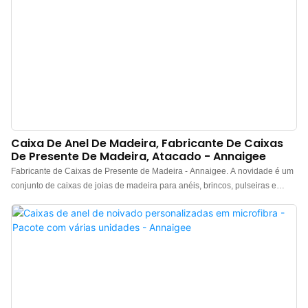
Caixa De Anel De Madeira, Fabricante De Caixas
De Presente De Madeira, Atacado - Annaigee
Fabricante de Caixas de Presente de Madeira - Annaigee. A novidade é um
conjunto de caixas de joias de madeira para anéis, brincos, pulseiras e
pingentes, com design requintado e acabamento impecável, que realçam a
beleza natural da madeira de nogueira. A caixa para anéis é confeccionada
com um exterior em papel preto brilhante importado com textura de nogueira
e um interior em veludo marrom selecionado. Uma caixa de joias requintada
que você não pode perder na sua joalheria.