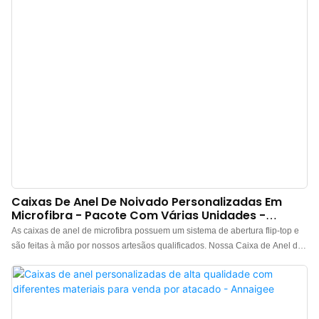
Caixas De Anel De Noivado Personalizadas Em
Microfibra - Pacote Com Várias Unidades -
Annaigee
As caixas de anel de microfibra possuem um sistema de abertura flip-top e
são feitas à mão por nossos artesãos qualificados. Nossa Caixa de Anel de
Microfibra Premium é fabricada com uma estrutura de plástico resistente
para garantir durabilidade e longevidade, mantendo seu apelo luxuoso. l
Aparência Luxuosa: Esta caixa é revestida em tecido de microfibra ultrafino,
conferindo-lhe um visual sofisticado com um design minimalista e elegante.