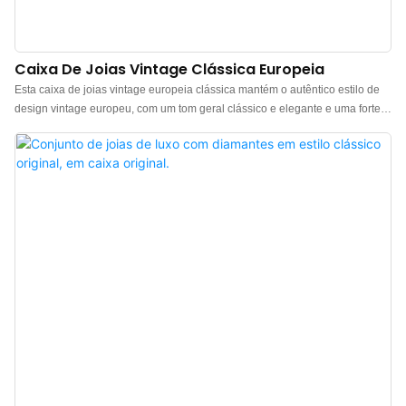
Caixa De Joias Vintage Clássica Europeia
Esta caixa de joias vintage europeia clássica mantém o autêntico estilo de
design vintage europeu, com um tom geral clássico e elegante e uma forte
atmosfera retrô. A cor principal, um vermelho profundo, carrega uma rica
herança histórica vintage e um toque de luxo discreto, criando um ambiente
vintage europeu acolhedor e sofisticado. A caixa é feita de couro sintético de
alta qualidade, com um toque delicado e construção durável. Também está
disponível nas cores marrom, vermelho, cinza e azul-claro para combinar
com diferentes estilos de joias e identidades de marca. Fabricante de caixas
de presente de joias de luxo na China. Logotipo, cor e material
personalizados, com pedido mínimo de apenas 100 unidades. Perfeito para
proprietários de marcas e lojas. Compre agora!