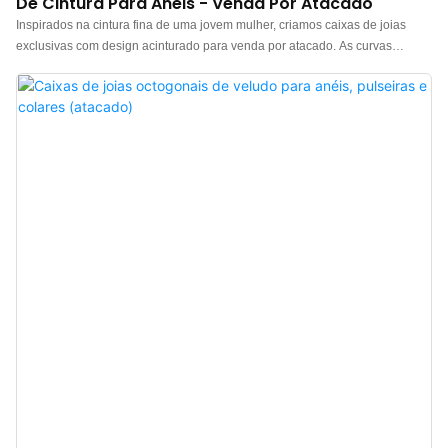
De Cintura Para Anéis - Venda Por Atacado
Inspirados na cintura fina de uma jovem mulher, criamos caixas de joias
exclusivas com design acinturado para venda por atacado. As curvas
suaves e elegantes da caixa foram pensadas para guardar com
graciosidade todas as suas preciosas lembranças. Confeccionada em couro
PU personalizado, a superfície imita a textura do couro genuíno,
proporcionando um toque único. A maciez do material é como uma brisa
suave de primavera, trazendo grande conforto. Seja em uma penteadeira ou
guardada em uma mala, ela adiciona cor à sua vida. O interior é forrado com
veludo de alta qualidade, requintado e delicado, sem rugas e com caimento
perfeito. Além de proteger suas joias do desgaste, ele também confere uma
sensação incomparável de luxo. A textura refinada transforma cada abertura
em um ritual encantador, adicionando um toque de nobreza a cada peça.