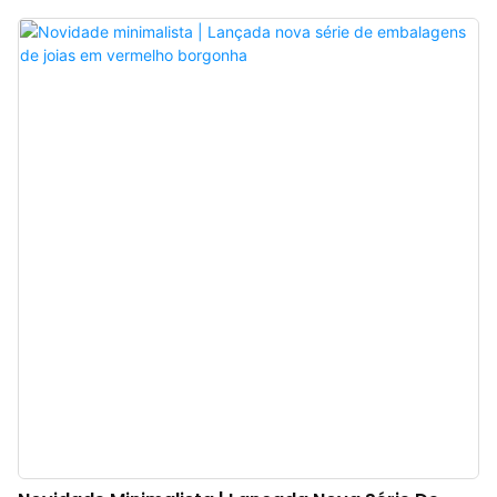
filtro que realça sutilmente a atmosfera romântica única da joia e a sensação
de ocasião especial. Fabricante de caixas de presente de luxo para joias na
China. Logotipo, cor e material personalizados, com pedido mínimo de
apenas 300 unidades. Perfeita para proprietários de marcas e lojas. Compre
agora!