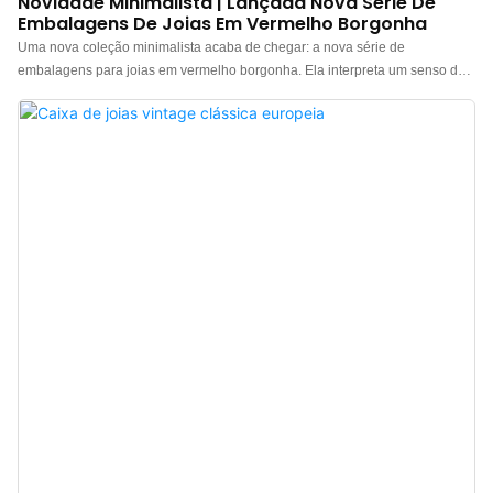
Novidade Minimalista | Lançada Nova Série De
Embalagens De Joias Em Vermelho Borgonha
Uma nova coleção minimalista acaba de chegar: a nova série de
embalagens para joias em vermelho borgonha. Ela interpreta um senso de
ritual através da cor e define a alta qualidade nos detalhes. O exterior é feito
de papel especial premium em vermelho borgonha, cujo tom rico e vibrante
reflete perfeitamente os preciosos atributos emocionais das joias. O interior
apresenta um forro clássico de veludo bege claro, cuja elegância discreta
cria um contraste sofisticado com a caixa externa, suavizando a ousadia do
vermelho. O estilo geral é de luxo discreto, clássico e atemporal. A caixa
apresenta um design clássico, simples e elegante, com tampa articulada de
bordas retas, linhas limpas e abertura e fechamento suaves e sedosos, uma
representação clássica da estética minimalista. Das linhas limpas e nítidas e
da experiência confortável de abertura e fechamento ao delicado forro de
veludo macio e agradável à pele e ao meticuloso acabamento externo, cada
detalhe reflete uma