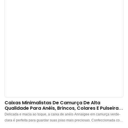
informações.
Caixas Minimalistas De Camurça De Alta
Qualidade Para Anéis, Brincos, Colares E Pulseiras
- Annaigee
Delicada e macia ao toque, a caixa de anéis Annaigee em camurça verde-
clara é perfeita para guardar suas joias mais preciosas. Confeccionada com
camurça de alta qualidade por dentro e por fora, a cor interna da camurça