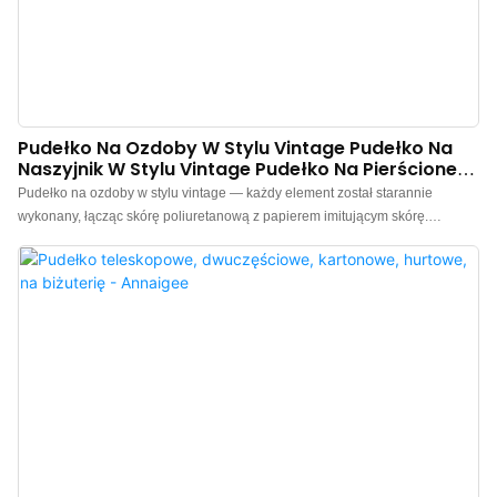
Pudełko Na Ozdoby W Stylu Vintage Pudełko Na
Naszyjnik W Stylu Vintage Pudełko Na Pierścionek
W Stylu High-End
Pudełko na ozdoby w stylu vintage — każdy element został starannie
wykonany, łącząc skórę poliuretanową z papierem imitującym skórę.
Pudełko na naszyjnik w stylu vintage, kolczyki w stylu vintage i pierścionek w
stylu vintage mają ośmiokątny kształt, zdobienia w postaci metalowych
wzorów, podkładki gąbkowe na wewnętrznych powierzchniach, są stabilne i
dyskretne, nadają się do eksponowania różnego rodzaju biżuterii. Pudełka
na pierścionki w stylu vintage na sprzedaż, zapraszamy do kontaktu.