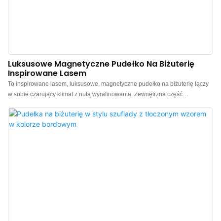
Luksusowe Magnetyczne Pudełko Na Biżuterię
Inspirowane Lasem
To inspirowane lasem, luksusowe, magnetyczne pudełko na biżuterię łączy
w sobie czarujący klimat z nutą wyrafinowania. Zewnętrzna część
charakteryzuje się spokojną i elegancką, głęboką zielenią, która oddaje
naturalną, orzeźwiającą esencję leśnego stylu. W połączeniu z wyrazistym
żółtym wnętrzem, ten blokujący kolorystycznie design podkreśla wizualną
głębię i znacząco podkreśla efekt wyeksponowania biżuterii. Pudełko
wykonane jest z tkaniny o fakturze jedwabiu połączonej z wysokiej jakości
mikrofibrą, oferując miękkość i delikatność, która łączy walory estetyczne z
ochroną biżuterii. Pudełko posiada magnetyczne zamknięcie na klapkę,
które otwiera się i zamyka płynnie, bez żadnego oporu. Po zamknięciu
wydaje wyraźny magnetyczny dźwięk, tworząc wciągające doznania
podczas rozpakowywania, podkreślając wyjątkowość produktu i jego
najwyższą jakość. Idealne do przechowywania różnorodnej luksusowej
biżuterii oraz na ekskluzywne prezenty. Chiński producent luksusowych