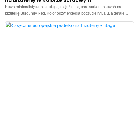
Na Biżuterię W Kolorze Bordowym
Nowa minimalistyczna kolekcja jest już dostępna: seria opakowań na
biżuterię Burgundy Red. Kolor odzwierciedla poczucie rytuału, a detale
definiują wysoką jakość. Zewnętrzna część wykonana jest z wysokiej jakości
papieru specjalnego Burgundy Red, którego bogaty i żywy odcień
doskonale odzwierciedla cenne, emocjonalne atrybuty biżuterii. Wnętrze
zdobi klasyczna, jasnobeżowa, aksamitna podszewka, której subtelna
elegancja tworzy wielowarstwowy kontrast z zewnętrznym opakowaniem,
łagodząc wyrazistość czerwieni. Ogólny styl to stonowany luksus, klasyka i
ponadczasowość. Pudełko charakteryzuje się prostym i eleganckim,
klasycznym designem z prostymi krawędziami i klapką, o czystych liniach i
gładkim, jedwabistym otwieraniu i zamykaniu, stanowiącym klasyczny
przykład minimalistycznej estetyki. Od czystych, wyrazistych linii i
wygodnego otwierania i zamykania, po delikatną, przyjazną dla skóry,
aksamitną podszewkę i staranne wykonanie, każdy detal odzwierciedla
rygorystycz