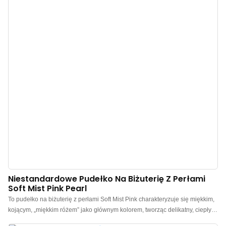
Oferujemy niestandardowe logo, kolor, materiał i minimalne zamówienie 300
sztuk. Idealne dla właścicieli marek i sklepów. Kup teraz!
Niestandardowe Pudełko Na Biżuterię Z Perłami
Soft Mist Pink Pearl
To pudełko na biżuterię z perłami Soft Mist Pink charakteryzuje się miękkim,
kojącym, „miękkim różem” jako głównym kolorem, tworząc delikatny, ciepły
efekt przypominający filtr, który subtelnie podkreśla wyjątkową, romantyczną