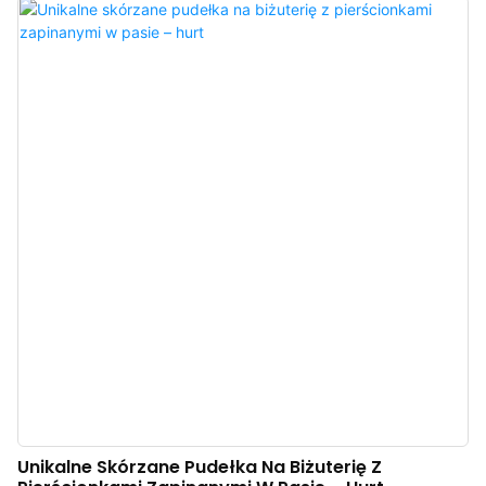
Niezależnie od tego, czy są to pierścionki, kolczyki, bransoletki czy
naszyjniki, to pudełko na biżuterię, zaprojektowane specjalnie dla Ciebie,
zapewni delikatną ochronę Twoim cennym przedmiotom, gdziekolwiek i
kiedykolwiek. Delikatne kolory sprawią, że poczujesz się jak w słodkim śnie,
a każde jego otwarcie będzie niczym delektowanie się kęsem słodkiego
makaronika, przynosząc niekończącą się radość i zaskoczenie.
Unikalne Skórzane Pudełka Na Biżuterię Z