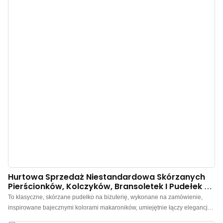
Hurtowa Sprzedaż Niestandardowa Skórzanych
Pierścionków, Kolczyków, Bransoletek I Pudełek Na
Biżuterię
To klasyczne, skórzane pudełko na biżuterię, wykonane na zamówienie,
inspirowane bajecznymi kolorami makaroników, umiejętnie łączy elegancję
z praktycznością, stając się idealnym schowkiem na Twoją biżuterię.