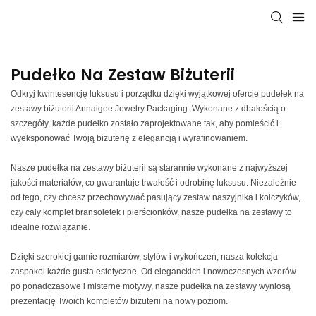
Pudełko Na Zestaw Biżuterii
Odkryj kwintesencję luksusu i porządku dzięki wyjątkowej ofercie pudełek na
zestawy biżuterii Annaigee Jewelry Packaging. Wykonane z dbałością o
szczegóły, każde pudełko zostało zaprojektowane tak, aby pomieścić i
wyeksponować Twoją biżuterię z elegancją i wyrafinowaniem.
Nasze pudełka na zestawy biżuterii są starannie wykonane z najwyższej
jakości materiałów, co gwarantuje trwałość i odrobinę luksusu. Niezależnie
od tego, czy chcesz przechowywać pasujący zestaw naszyjnika i kolczyków,
czy cały komplet bransoletek i pierścionków, nasze pudełka na zestawy to
idealne rozwiązanie.
Dzięki szerokiej gamie rozmiarów, stylów i wykończeń, nasza kolekcja
zaspokoi każde gusta estetyczne. Od eleganckich i nowoczesnych wzorów
po ponadczasowe i misterne motywy, nasze pudełka na zestawy wyniosą
prezentację Twoich kompletów biżuterii na nowy poziom.