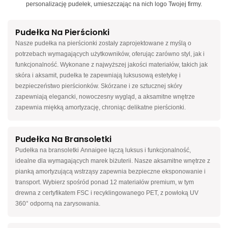
personalizację pudełek, umieszczając na nich logo Twojej firmy.
Pudełka Na Pierścionki
Nasze pudełka na pierścionki zostały zaprojektowane z myślą o
potrzebach wymagających użytkowników, oferując zarówno styl, jak i
funkcjonalność. Wykonane z najwyższej jakości materiałów, takich jak
skóra i aksamit, pudełka te zapewniają luksusową estetykę i
bezpieczeństwo pierścionków. Skórzane i ze sztucznej skóry
zapewniają elegancki, nowoczesny wygląd, a aksamitne wnętrze
zapewnia miękką amortyzację, chroniąc delikatne pierścionki.
Pudełka Na Bransoletki
Pudełka na bransoletki Annaigee łączą luksus i funkcjonalność,
idealne dla wymagających marek biżuterii. Nasze aksamitne wnętrze z
pianką amortyzującą wstrząsy zapewnia bezpieczne eksponowanie i
transport. Wybierz spośród ponad 12 materiałów premium, w tym
drewna z certyfikatem FSC i recyklingowanego PET, z powłoką UV
360° odporną na zarysowania.