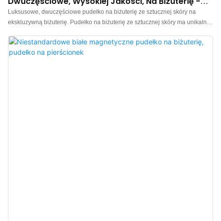
Dwuczęściowe, Wysokiej Jakości, Na Biżuterię -
Annaigee
Luksusowe, dwuczęściowe pudełko na biżuterię ze sztucznej skóry na
ekskluzywną biżuterię. Pudełko na biżuterię ze sztucznej skóry ma unikalną
konstrukcję pokrywy i dna, a także wysokiej jakości teksturowany woreczek
na biżuterię. Skórzane pudełko na pierścionki jest wykonane z zewnętrznej
strony ze sztucznej skóry, a wnętrze z kontrastującego, wyselekcjonowanego
aksamitu, który rozświetla brązowy kolor za każdym razem, gdy je otworzysz.