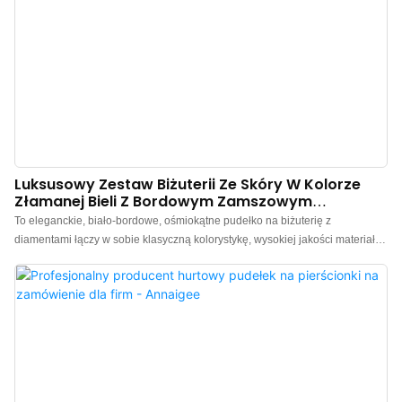
Luksusowy Zestaw Biżuterii Ze Skóry W Kolorze
Złamanej Bieli Z Bordowym Zamszowym
Wnętrzem. Świetna Jakość Za Tę Cenę, Dobra
To eleganckie, biało-bordowe, ośmiokątne pudełko na biżuterię z
Obsługa.
diamentami łączy w sobie klasyczną kolorystykę, wysokiej jakości materiały i
unikalny design, tworząc luksusowe rozwiązanie do przechowywania
biżuterii z diamentami. Wykonane z wysokiej jakości, trwałego poliuretanu,
odpornego na zużycie, wodoodpornego i łatwego w czyszczeniu. Wnętrze
wyłożone jest miękką i delikatną aksamitną wyściółką, wykonaną z precyzją.
Chiński producent luksusowych, skórzanych pudełek na biżuterię. Oferujemy
spersonalizowane logo, kolor, materiał oraz niskie minimalne zamówienie
300 sztuk. Idealne dla właścicieli marek i sklepów. Kup teraz!