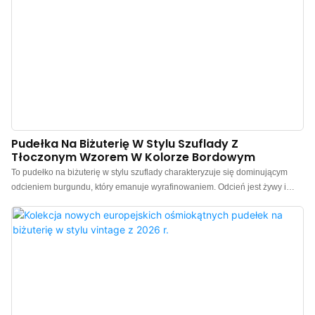
pudeł
Pudełka Na Biżuterię W Stylu Szuflady Z
Tłoczonym Wzorem W Kolorze Bordowym
To pudełko na biżuterię w stylu szuflady charakteryzuje się dominującym
odcieniem burgundu, który emanuje wyrafinowaniem. Odcień jest żywy i
wyrazisty, a jednocześnie zachowuje nutę elegancji. Powierzchnia pudełka
charakteryzuje się delikatnym, tłoczonym wzorem, tworzącym artystyczny,
trójwymiarowy wzór diamentów. W dotyku pudełko ma bogatą fakturę, a
subtelne detale świadczą o jego wyjątkowej jakości. Pomysłowy mechanizm
otwierania w stylu szuflady umożliwia łatwy dostęp do biżuterii, a pudełko
zamyka się bezpiecznie i pewnie, zapewniając komfort i bezproblemowe
użytkowanie. Pudełko na biżuterię można personalizować w różnych
kolorach i fakturach, dzięki czemu nadaje się do biżuterii w każdym stylu i