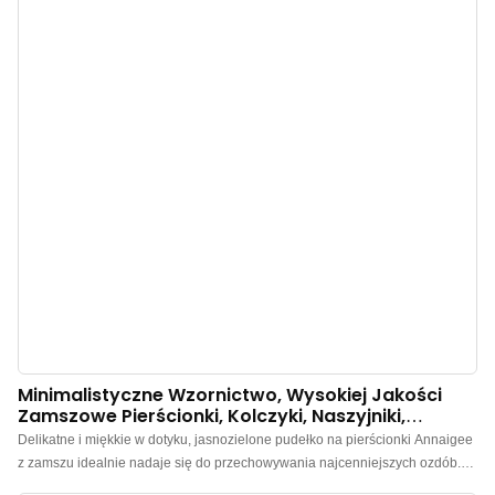
pierścionek na sprzedaż, zapraszamy do kontaktu.
Minimalistyczne Wzornictwo, Wysokiej Jakości
Zamszowe Pierścionki, Kolczyki, Naszyjniki,
Pudełka Na Bransoletki - Annaigee
Delikatne i miękkie w dotyku, jasnozielone pudełko na pierścionki Annaigee
z zamszu idealnie nadaje się do przechowywania najcenniejszych ozdób.
Wykonane z wysokiej jakości zamszu wewnątrz i na zewnątrz, w kolorze