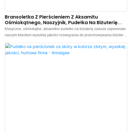
Bransoletka Z Pierścieniem Z Aksamitu
Ośmiokątnego, Naszyjnik, Pudełka Na Biżuterię
Hurtowo
Klasyczne, ośmiokątne, aksamitne pudełko na biżuterię zawsze zapewniało
naszym klientom wysokiej jakości rozwiązania do przechowywania biżuterii.
Utrzymujemy długoterminowe zapasy i wspieramy dropshipping, oferując
wygodne zakupy. To wyjątkowe, ośmiokątne pudełko na pierścionek ma
zewnętrzną stronę z importowanego francuskiego aksamitu, co nadaje mu
delikatny i luksusowy charakter. Wnętrze wykonane jest z kontrastującego,
kutego materiału, a za każdym razem, gdy je otworzysz, ukazuje się w
nieskazitelnej bieli, jakby dodając Twojej biżuterii eterycznego blasku.