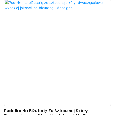
kolorach, co pozwala na uzyskanie zupełnie różnych efektów wizualnych.
Pudełko nadaje się do wszystkich rodzajów ekskluzywnych pierścionków.
Personalizowane pudełko na pierścionki Annaigee charakteryzuje się
perfekcyjnym wykonaniem, wykorzystaniem wysokiej jakości materiałów i
zaawansowanej technologii, a także spełnia rygorystyczne standardy
produkcji.
Pudełko Na Biżuterię Ze Sztucznej Skóry,