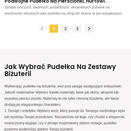
Podwójne Pudełko Na Pierścionki, Hurtowi
Producenci - Annaigee
Zestaw uroczych, owalnych, podwójnych, aksamitnych pudełek na
pierścionki, idealnych jako pudełko na obrączki ślubne w tym wyjątkowym
dniu. Konstrukcja pozwala na eksponowanie 2 obrączek razem, co
zapewnia doskonałe zdjęcia i bezpieczne przechowywanie. Pomieści
1
2
3
również do 2 par kolczyków. Dostępne w różnych kolorach, co gwarantuje
szybką wysyłkę. Pudełko na obrączki ślubne: Standardowe, owalne,
ozdobne pudełko na obrączki ślubne o pięknej fakturze. Pomieści jeden
pierścionek dla pana lub pani, eksponując obrączkę w centrum. Wysokiej
jakości aksamit: To urocze pudełko na pierścionki wykonane jest z wysokiej
jakości aksamitu, który zapewnia długotrwały połysk. Miękkie wnętrze
Jak Wybrać Pudełka Na Zestawy
zapewnia doskonałą ochronę biżuterii i prezentów. Wielofunkcyjne: Idealne
Biżuterii
do przechowywania pierścionków, zaręczyn, ceremonii, ekspozycji
pierścionków, przechowywania, fotografii ślubnej i podróży. Wymiary: ok. 6,8
Wybierając pudełko na biżuterię, weź pod uwagę następujące wskazówki:
x 4,2 x 3,6 cm. Biżuteria nie jest dołączona. Wygodny rozmiar sprawia, że ​​
Jakość materiałów: Wybierz trwałe materiały, takie jak skóra, aksamit lub
pudełk
wysokiej jakości plastik. Materiały te nie tylko chronią biżuterię, ale także
dodają jej eleganckiego charakteru.
2. Design i estetyka: Wybierz wzór, który pasuje do Twojego osobistego stylu
lub wystroju Twojej przestrzeni. Niezależnie od tego, czy chodzi o elegancki,
nowoczesny wygląd, czy o design inspirowany stylem vintage, pudełko
powinno podkreślać piękno Twojej biżuterii.