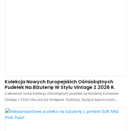
dopasowuje się do pozycjonowania różnych marek, tym samym
kompleksowo spełniając wszelkie potrzeby w zakresie niestandardowych
opakowań. Chiński producent luksusowych pudełek na biżuterię. Oferujemy
niestandardowe logo, kolor, materiał i niskie minimalne zamówienie 500
Kolekcja Nowych Europejskich Ośmiokątnych
Pudełek Na Biżuterię W Stylu Vintage Z 2026 R.
Całkowicie nowa kolekcja ośmiokątnych pudełek na biżuterię European
Vintage z 2026 roku jest już dostępna. Kolekcja, będąca tegorocznym,
wyczekiwanym must-have, obejmuje trzy kolorystyki vintage haute couture:
bordowy, szmaragdowozielony vintage i pruski błękit. Każdy element
emanuje wyrafinowaną, stonowaną fakturą przypominającą malarstwo
olejne, dzięki czemu idealnie nadaje się zarówno do ekspozycji biżuterii, jak
i jako prezent. Chiński producent luksusowych pudełek na biżuterię.