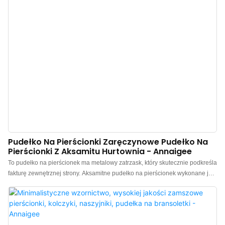
Pudełko Na Pierścionki Zaręczynowe Pudełko Na
Pierścionki Z Aksamitu Hurtownia - Annaigee
To pudełko na pierścionek ma metalowy zatrzask, który skutecznie podkreśla
fakturę zewnętrznej strony. Aksamitne pudełko na pierścionek wykonane jest
z wysokiej jakości aksamitnej powłoki zewnętrznej w jasnoniebieskim
kolorze, a kontrastowe, aksamitne wnętrze dodaje mu charakteru za każdym
razem, gdy je otworzysz. W połączeniu z niebieskim papierowym wieczkiem
i spodem pudełko znacznie podnosi walory estetyczne. Pudełka na