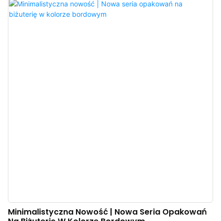
atmosferę biżuterii i podkreśla jej wyjątkowy charakter. Chiński producent
luksusowych pudełek na biżuterię. Możliwość personalizacji logo, koloru,
materiału i minimalnego zamówienia 300 sztuk. Idealne dla właścicieli
marek i sklepów. Kup teraz!
Minimalistyczna Nowość | Nowa Seria Opakowań