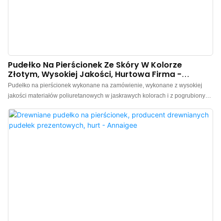
Pudełko Na Pierścionek Ze Skóry W Kolorze
Złotym, Wysokiej Jakości, Hurtowa Firma -
Annaigee
Pudełko na pierścionek wykonane na zamówienie, wykonane z wysokiej
jakości materiałów poliuretanowych w jaskrawych kolorach i z pogrubionymi
zawiasami, z podwójną ochroną, solidne i trwałe, o długiej żywotności.
Wnętrze wykonane ze starannie dobranego, wysokiej jakości imitacji
jedwabiu, olśniewającego blasku, kunsztu wykonania i delikatnej faktury,
podkreślającej urok biżuterii. Klienci mogą otrzymać bezpłatne próbki.
Więcej informacji można znaleźć na naszej stronie internetowej.