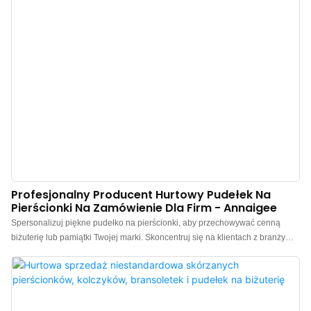
Profesjonalny Producent Hurtowy Pudełek Na
Pierścionki Na Zamówienie Dla Firm - Annaigee
Spersonalizuj piękne pudełko na pierścionki, aby przechowywać cenną
biżuterię lub pamiątki Twojej marki. Skoncentruj się na klientach z branży
biżuterii, oferując profesjonalne projektowanie i produkcję pudełek na
pierścionki. Wszystkie nasze pudełka na pierścionki można
spersonalizować, dodając logo, kolor i materiał. Zapraszamy do kontaktu.