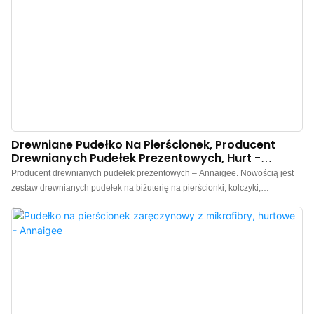
Drewniane Pudełko Na Pierścionek, Producent
Drewnianych Pudełek Prezentowych, Hurt -
Annaigee
Producent drewnianych pudełek prezentowych – Annaigee. Nowością jest
zestaw drewnianych pudełek na biżuterię na pierścionki, kolczyki,
bransoletki i wisiorki, które zostały starannie zaprojektowane i wykonane,
eksponując naturalne piękno drewna orzechowego. Drewniane pudełko na
pierścionki jest wykonane z importowanego, błyszczącego, czarnego
papieru orzechowego, a wnętrze z kontrastującego, brązowego aksamitu.
Wykwintne pudełko na biżuterię, którego nie można przegapić w sklepie
jubilerskim.