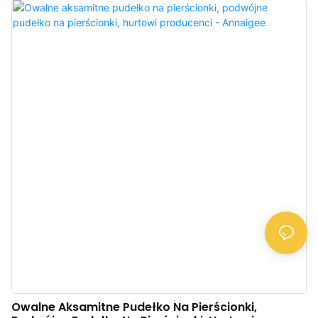
zamszu, idealnie komponuje się z luksusem. Minimalistyczny design
idealnie pasuje do każdej biżuterii, którą przechowujesz w pudełku. Jeśli
dotyk to Twoja obsesja, te kolorowe pudełka na biżuterię są właśnie dla
Ciebie. Wykonane z wysokiej jakości surowego zamszu, charakteryzują się
długą żywotnością i są poręczne. To pudełko na biżuterię idealnie nadaje
się do przechowywania lub eksponowania wisiorków, naszyjników,
pierścionków, kolczyków i innej biżuterii. Miękki zamsz to doskonały sposób
na wyeksponowanie Twojej lśniącej, wykwintnej biżuterii. Niech to pudełko
na biżuterię bezpiecznie przechowa Twoje cenne drobiazgi w podróży lub w
domu.
Owalne Aksamitne Pudełko Na Pierścionki,