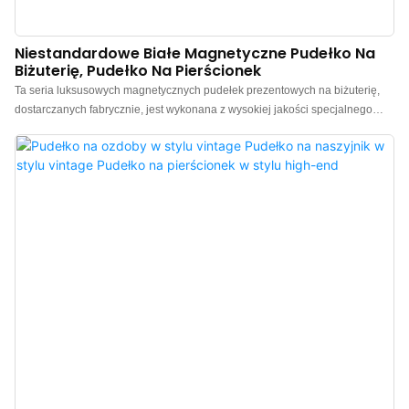
Niestandardowe Białe Magnetyczne Pudełko Na
Biżuterię, Pudełko Na Pierścionek
Ta seria luksusowych magnetycznych pudełek prezentowych na biżuterię,
dostarczanych fabrycznie, jest wykonana z wysokiej jakości specjalnego
papieru, który charakteryzuje się minimalistycznym i eleganckim
wzornictwem. Pudełko jest wysokiej jakości, ma polichromowany kolor i jest
w połączeniu z wysokiej jakości wyściółką z mikrofibry, co sprawia, że ​​jest
bardziej luksusowe i wystające, co pozwala lepiej wyeksponować urok
biżuterii. Luksusowe magnetyczne pudełka prezentowe na biżuterię,
hurtowo dostępne w Chinach. Oferujemy niestandardowe logo, kolor,
materiał i niskie minimalne zamówienie 300 sztuk. Idealne dla właścicieli
marek i sklepów. Kup teraz!