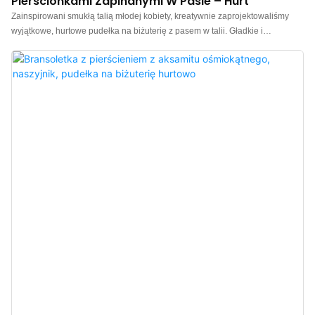
Pierścionkami Zapinanymi W Pasie – Hurt
Zainspirowani smukłą talią młodej kobiety, kreatywnie zaprojektowaliśmy
wyjątkowe, hurtowe pudełka na biżuterię z pasem w talii. Gładkie i
eleganckie kształty pudełka z gracją ucieleśniają wszystkie cenne emocje,
które cenisz. Wykonane z wysokiej jakości skóry PU, o fakturze skóry
naturalnej, zapewniają wyjątkowe doznania dotykowe. Miękkość w dotyku
przypomina delikatny wiosenny wietrzyk, zapewniając niezwykły komfort.
Niezależnie od tego, czy położysz je na toaletce, czy schowasz w walizce,
doda ono koloru Twojemu życiu. Wnętrze wyściełane jest wysokiej jakości
aksamitem, wykwintnym i delikatnym, niegniotącym się i rozciągliwym na
płasko. Nie tylko chroni biżuterię przed zużyciem, ale także zapewnia
niezrównane poczucie luksusu. Wyrafinowana faktura sprawia, że ​​każde
otwieranie pudełka staje się rozkosznym rytuałem, dodając każdej biżuterii
nuty szlachetności.