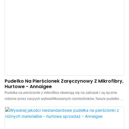
Pudełko Na Pierścionek Zaręczynowy Z Mikrofibry,
Hurtowe - Annaigee
Pudełka na pierścionki z mikrofibry otwierają się na zatrzask i są ręcznie
robione przez naszych wykwalifikowanych rzemieślników. Nasze pudełko na
pierścionki z mikrofibry Premium jest wykonane z solidnej plastikowej ramy,
która zapewnia trwałość i długowieczność, zachowując jednocześnie
luksusowy wygląd. Luksusowy wygląd: Pudełko jest owinięte ultracienką
mikrofibrą, co nadaje mu wyrafinowany wygląd i minimalistyczny, szykowny