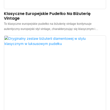
Klasyczne Europejskie Pudełko Na Biżuterię
Vintage
To klasyczne europejskie pudełko na biżuterię vintage kontynuuje
autentyczny europejski styl vintage, charakteryzując się klasycznym i
eleganckim tonem oraz silną atmosferą retro. Dominująca, głęboka,
czerwona kolorystyka nawiązuje do bogatego dziedzictwa historycznego i
dodaje nuty stonowanego luksusu, tworząc ciepłą i wyrafinowaną atmosferę
europejskiego vintage. Pudełko wykonane jest z wysokiej jakości skóry
ekologicznej, o delikatnym dotyku i trwałej konstrukcji. Dostępne jest również
w odcieniach brązu, czerwieni, szarości i niebiesko-białej kolorystyce, aby
pasować do różnych stylów biżuterii i identyfikacji marki. Chiński producent
luksusowych pudełek na biżuterię. Możliwość personalizacji logo, koloru,
materiału i minimalnego zamówienia 100 sztuk. Idealne dla właścicieli
marek i sklepów. Kup teraz!