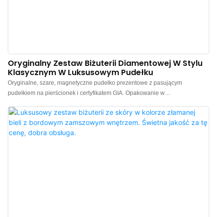
Oryginalny Zestaw Biżuterii Diamentowej W Stylu
Klasycznym W Luksusowym Pudełku
Oryginalne, szare, magnetyczne pudełko prezentowe z pasującym
pudełkiem na pierścionek i certyfikatem GIA. Opakowanie w
minimalistycznym, fakturowanym stylu. Wykonane z wysokiej jakości
materiałów, o eleganckiej, matowej, szarej fakturze, pudełka prezentowe na
biżuterię o przyciągającym wzrok wyglądzie. Chiński producent luksusowych
pudełek prezentowych na biżuterię. Możliwość personalizacji logo, koloru,
materiału i minimalnej ilości zamówienia 300 sztuk. Idealne dla właścicieli
marek i sklepów. Kup teraz!