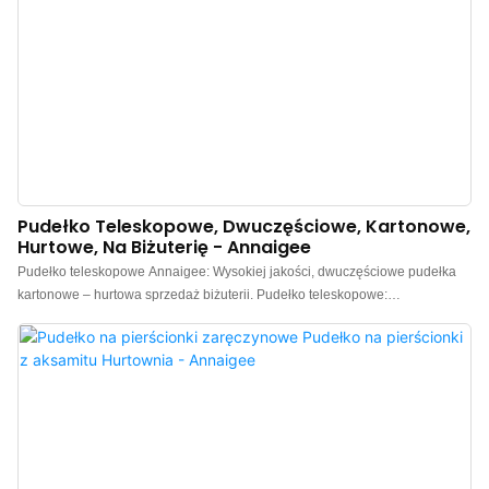
Pudełko Teleskopowe, Dwuczęściowe, Kartonowe,
Hurtowe, Na Biżuterię - Annaigee
Pudełko teleskopowe Annaigee: Wysokiej jakości, dwuczęściowe pudełka
kartonowe – hurtowa sprzedaż biżuterii. Pudełko teleskopowe:
Dwuczęściowe pudełka kartonowe zapewniają kompleksowy efekt wizualny
dzięki sposobowi otwierania, dzięki czemu doskonale nadają się na prezent.
Pudełko dwuczęściowe jest estetyczne i niedrogie, co stanowi jego
największą zaletę w porównaniu z innymi rodzajami pudełek.