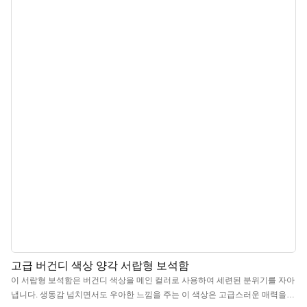
공하며, 심미적인 아름다움과 보석 보호 기능을 완벽하게 조화시켰습니다. 자석
으로 여닫는 방식은 부드럽게 열리고 닫히며, 닫을 때 경쾌한 자석 소리가 나면
서 특별한 언박싱 경험과 고급스러움을 선사합니다. 다양한 고급 보석을 보관하
거나 고급스러운 선물용으로 안성맞춤입니다. 중국 고급 보석 선물함 제조업체
로서 로고, 색상, 소재 맞춤 제작이 가능하며 최소 주문 수량(MOQ)은 500개부
터입니다.
고급 버건디 색상 양각 서랍형 보석함
이 서랍형 보석함은 버건디 색상을 메인 컬러로 사용하여 세련된 분위기를 자아
냅니다. 생동감 넘치면서도 우아한 느낌을 주는 이 색상은 고급스러운 매력을