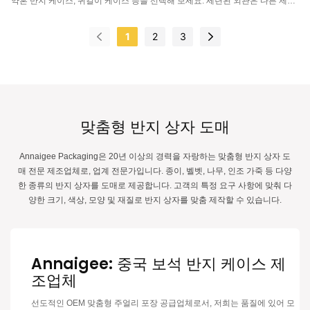
약혼 반지 케이스, 귀걸이 케이스 등을 선택해 보세요. 세련된 외관은 다른 제품
들과 차별화되는 독창성을 자랑합니다. 고급스럽고 우아한 디자인의 이 반지 케
이스는 소중한 약혼 반지를 안전하게 보관하고 선물하기에 완벽합니다. 각 케이
1
2
3
스는 최고의 보호 기능을 제공하고 반지의 아름다움을 더욱 돋보이게 하기 위해
정교하게 제작되었습니다. 로맨틱한 프로포즈를 계획 중이거나 반지를 보관할
멋진 방법을 찾고 있다면, 애너이지(Annaigee)의 고급 약혼 반지 케이스는 반지
선물로 특별한 순간을 더욱 빛내고 싶은 분들에게 필수 아이템입니다. 애너이지
의 아름다운 반지 케이스로 특별한 날을 더욱 빛내세요.
맞춤형 반지 상자 도매
Annaigee Packaging은 20년 이상의 경력을 자랑하는 맞춤형 반지 상자 도
매 전문 제조업체로, 업계 전문가입니다. 종이, 벨벳, 나무, 인조 가죽 등 다양
한 종류의 반지 상자를 도매로 제공합니다. 고객의 특정 요구 사항에 맞춰 다
양한 크기, 색상, 모양 및 재질로 반지 상자를 맞춤 제작할 수 있습니다.
Annaigee: 중국 보석 반지 케이스 제
조업체
선도적인 OEM 맞춤형 주얼리 포장 공급업체로서, 저희는 품질에 있어 모