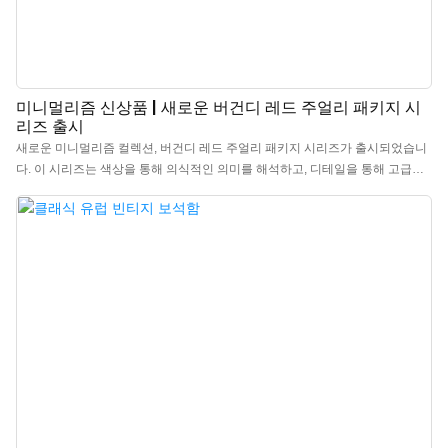
미니멀리즘 신상품 | 새로운 버건디 레드 주얼리 패키지 시
리즈 출시
새로운 미니멀리즘 컬렉션, 버건디 레드 주얼리 패키지 시리즈가 출시되었습니
다. 이 시리즈는 색상을 통해 의식적인 의미를 해석하고, 디테일을 통해 고급스
러움을 정의합니다. 외관은 프리미엄 버건디 레드 특수 용지로 제작되어 풍부하
고 생생한 색감이 주얼리가 지닌 소중한 감성을 완벽하게 반영합니다. 내부는
클래식한 라이트 베이지 벨벳 안감으로 마감되어 은은한 우아함을 자아내며, 외
관의 강렬한 레드 컬러와 대비를 이루면서 균형을 잡아줍니다. 전체적인 스타일
은 절제된 고급스러움과 클래식하면서도 시대를 초월하는 아름다움을 선사합
니다. 박스는 깔끔하고 우아한 직선형 플립탑 디자인으로, 부드러운 개폐감과
매끄러운 작동감을 통해 미니멀리즘 미학의 정수를 보여줍니다. 깔끔하고 세련
된 라인과 편안한 개폐감부터 섬세하고 피부 친화적인 벨벳 안감과 정교한 외관
마감까지, 모든 디테일에서 품질에 대한 끊임없는 추구를 엿볼 수 있습니다.