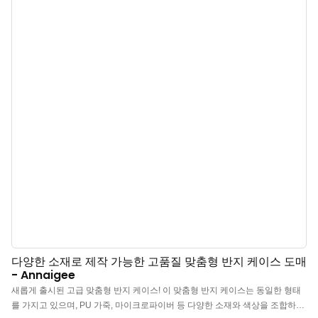
학적 아름다움을 드러내며, 반지의 광채를 더욱 돋보이게 합니다. l 부드럽고 고
급스러운 내부: 고급 마이크로파이버 소재로 안감을 처리하여 반지를 부드럽게
보호하고 긁힘이나 손상을 방지합니다. l 실용적이고 스타일리시함: 보관용이든
진열용이든, 이 케이스는 당신의 주얼리 컬렉션을 정리하고 돋보이게 하는 스타
일리시한 솔루션을 제공합니다. 특히 결혼식 반지 케이스로 사용하기에 적합합
니다.
다양한 소재로 제작 가능한 고품질 맞춤형 반지 케이스 도매
- Annaigee
새롭게 출시된 고급 맞춤형 반지 케이스! 이 맞춤형 반지 케이스는 동일한 형태
를 가지고 있으며, PU 가죽, 마이크로파이버 등 다양한 소재와 색상을 조합하여