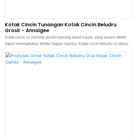
Kotak Cincin Tunangan Kotak Cincin Beludru
Grosir - Annaigee
Kotak cincin ini memiliki desain kancing jepret logam, yang secara efektif
dapat meningkatkan tekstur bagian luarnya. Kotak cincin beludru ini dibuat
dengan bagian luar beludru berkualitas berwarna biru muda, dengan
bagian dalam berbahan beludru pilihan yang kontras untuk memberikan
sentuhan warna setiap kali Anda membukanya. Dipadukan dengan tutup
dan alas kotak kertas biru dapat sangat meningkatkan estetika. Kotak cincin
dijual, silakan hubungi kami.