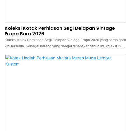
Koleksi Kotak Perhiasan Segi Delapan Vintage
Eropa Baru 2026
Koleksi Kotak Perhiasan Segi Delapan Vintage Eropa 2026 yang serba baru
kini tersedia. Sebagai barang yang sangat dinantikan tahun ini, koleksi ini
menampilkan tiga skema warna haute couture vintage: Burgundy, Hijau
Zamrud Vintage, dan Biru Prusia. Setiap bagian memancarkan tekstur
seperti lukisan minyak yang canggih dan lembut, menjadikannya ideal untuk
memajang perhiasan dan sebagai hadiah. Produsen kotak hadiah
perhiasan mewah Tiongkok. Logo, warna, material kustom, dan MOQ
rendah 300. Sempurna untuk pemilik merek dan toko. Belanja sekarang!