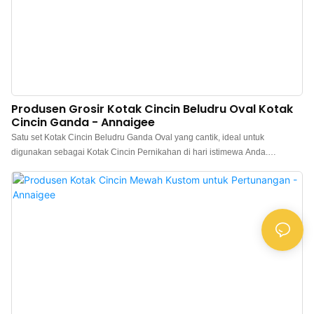
Produsen Grosir Kotak Cincin Beludru Oval Kotak
Cincin Ganda - Annaigee
Satu set Kotak Cincin Beludru Ganda Oval yang cantik, ideal untuk
digunakan sebagai Kotak Cincin Pernikahan di hari istimewa Anda.
Desainnya memungkinkan untuk memajang 2 cincin sekaligus untuk foto
yang bagus dan penyimpanan yang aman. Kotak ini juga dapat menampung
hingga 2 pasang anting. Tersedia dalam berbagai warna untuk pengiriman
cepat. Kotak Cincin Pernikahan: Kotak cincin pernikahan oval standar
dengan tekstur yang indah. Kotak ini memiliki ruang untuk satu cincin Mr.
atau Mrs., menampilkan cincin Anda di tengah. Bahan Beludru Berkualitas
Tinggi: Kotak cincin yang menawan ini terbuat dari beludru berkualitas
tinggi, memastikan kilau yang tahan lama. Bagian dalam yang lembut
menawarkan perlindungan yang sangat baik untuk perhiasan dan hadiah
Anda. Multifungsi: Ideal untuk menyimpan cincin, lamaran, pertunangan,