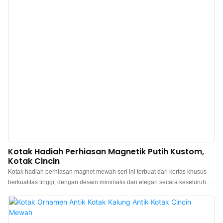
Kotak Hadiah Perhiasan Magnetik Putih Kustom,
Kotak Cincin
Kotak hadiah perhiasan magnet mewah seri ini terbuat dari kertas khusus
berkualitas tinggi, dengan desain minimalis dan elegan secara keseluruhan.
Kotak ini terasa premium, warnanya beragam, dan dipadukan dengan
lapisan mikrofiber berkualitas tinggi, membuat kotak perhiasan lebih mewah
dan menonjol, sehingga dapat menampilkan pesona perhiasan dengan