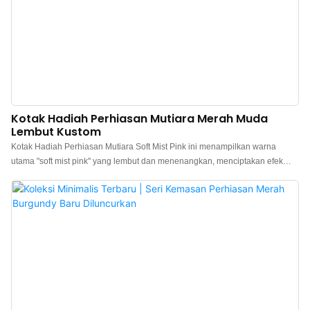
Kotak Hadiah Perhiasan Mutiara Merah Muda
Lembut Kustom
Kotak Hadiah Perhiasan Mutiara Soft Mist Pink ini menampilkan warna
utama "soft mist pink" yang lembut dan menenangkan, menciptakan efek
seperti filter yang halus dan hangat yang secara halus meningkatkan
suasana romantis unik perhiasan dan rasa istimewa pada momen spesial.
Produsen kotak hadiah perhiasan mewah Tiongkok. Logo, warna, material
kustom, dan MOQ rendah 300. Sempurna untuk pemilik merek dan toko.
Belanja sekarang!