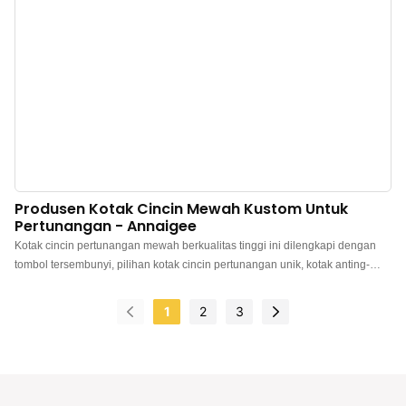
upacara, memajang cincin, penyimpanan, fotografi pernikahan, dan
perjalanan. Ukuran: Sekitar 6,8 x 4,2 x 3,6 cm. Perhiasan tidak termasuk.
Ukurannya
Produsen Kotak Cincin Mewah Kustom Untuk
Pertunangan - Annaigee
Kotak cincin pertunangan mewah berkualitas tinggi ini dilengkapi dengan
tombol tersembunyi, pilihan kotak cincin pertunangan unik, kotak anting-
anting, dan lain-lain. Penampilannya yang ramping membedakannya dari
banyak gaya pesaing. Dengan desainnya yang elegan dan mewah, kotak
1
2
3
cincin kami sangat cocok untuk memajang dan melindungi cincin
pertunangan Anda yang berharga. Setiap kotak diproduksi secara ahli untuk
memastikan perlindungan maksimal dan menampilkan keindahan cincin
Anda. Baik Anda merencanakan lamaran romantis atau mencari cara
menakjubkan untuk menyimpan cincin Anda, kotak cincin pertunangan