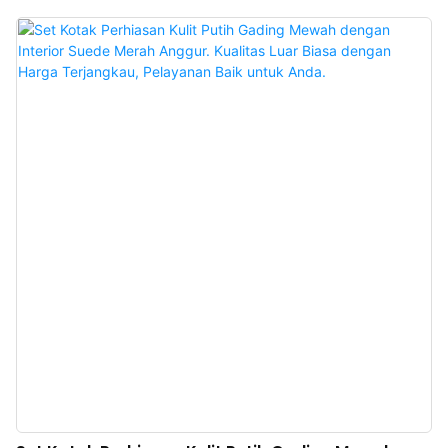
Menggunakan bahan premium, tekstur abu-abu matte yang ramping, kotak
hadiah perhiasan dengan daya tarik yang mencolok. Produsen kotak hadiah
perhiasan mewah Tiongkok. Logo, warna, bahan khusus, dan MOQ rendah
300. Sempurna untuk pemilik merek dan toko. Belanja sekarang!