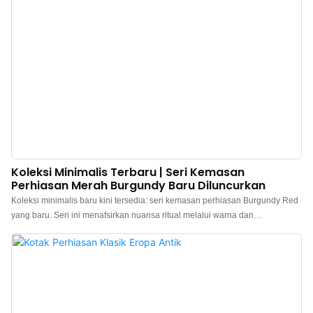
Koleksi Minimalis Terbaru | Seri Kemasan
Perhiasan Merah Burgundy Baru Diluncurkan
Koleksi minimalis baru kini tersedia: seri kemasan perhiasan Burgundy Red
yang baru. Seri ini menafsirkan nuansa ritual melalui warna dan
mendefinisikan kualitas kelas atas melalui detail. Bagian luarnya terbuat dari
kertas khusus Burgundy Red premium, dengan warna yang kaya dan cerah
yang sempurna mencerminkan atribut emosional berharga dari perhiasan.
Bagian dalamnya menampilkan lapisan beludru krem ​​muda klasik,
keanggunannya yang bersahaja menciptakan kontras berlapis dengan
kotak luar, meredam keberanian warna merah. Gaya keseluruhannya