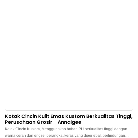
bagian luar beludru Prancis impor, memberikan kesan halus dan mewah.
Bagian dalamnya terbuat dari pilihan kain tempa yang kontras, dan setiap
kali Anda membukanya, ia menghadirkan sentuhan putih bersih, seolah
menambahkan lapisan kilauan yang memesona pada perhiasan Anda.
Kotak Cincin Kulit Emas Kustom Berkualitas Tinggi,
Perusahaan Grosir - Annaigee
Kotak Cincin Kustom, Menggunakan bahan PU berkualitas tinggi dengan
warna cerah dan engsel perangkat keras yang dipertebal, perlindungan