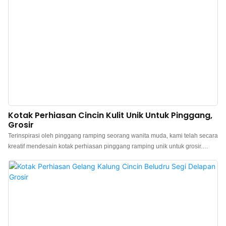
Kotak Perhiasan Cincin Kulit Unik Untuk Pinggang,
Grosir
Terinspirasi oleh pinggang ramping seorang wanita muda, kami telah secara
kreatif mendesain kotak perhiasan pinggang ramping unik untuk grosir.
Lekukan kotak yang halus dan elegan, dirancang untuk menyimpan setiap
kenangan berharga yang Anda hargai dengan anggun. Dibuat dari kulit PU
khusus, permukaannya meniru tekstur kulit asli, menampilkan nuansa unik.
Sentuhan lembutnya seperti angin musim semi yang lembut, memberikan
kenyamanan yang luar biasa. Baik diletakkan di meja rias atau disimpan di
dalam koper, kotak ini menambah warna dalam hidup Anda. Bagian
dalamnya dilapisi dengan beludru berkualitas tinggi, indah dan halus, bebas