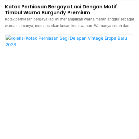
Kotak Perhiasan Bergaya Laci Dengan Motif
Timbul Warna Burgundy Premium
Kotak perhiasan bergaya laci ini menampilkan warna merah anggur sebagai
warna utamanya, memancarkan kesan kemewahan. Warnanya cerah dan
berani namun tetap elegan. Permukaan kotak memiliki desain timbul yang
halus, menciptakan pola berlian artistik 3D. Teksturnya terasa mewah saat
disentuh, menunjukkan kualitas luar biasa melalui detailnya yang
sederhana. Mekanisme pembukaan bergaya laci yang cerdas
memungkinkan akses mudah ke perhiasan, sementara kotak tertutup
dengan aman dan rapat, memberikan pengalaman pengguna yang nyaman
dan tanpa khawatir. Kotak perhiasan ini mendukung kustomisasi personal
dalam berbagai warna dan tekstur, sehingga cocok untuk perhiasan dari
semua gaya dan selaras dengan berbagai posisi merek, sehingga secara
komprehensif memenuhi semua jenis kebutuhan kemasan khusus.
Produsen kotak hadiah perhiasan mewah Tiongkok. Logo, warna, material
kustom, dan MOQ rendah 500. Sempurna untuk pemilik merek dan toko.
Belanja sekarang!