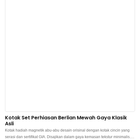
dan konstruksi yang tahan lama. Tersedia juga dalam skema warna cokelat,
merah, abu-abu, dan biru-putih untuk menyesuaikan dengan berbagai gaya
perhiasan dan identitas merek. Produsen kotak hadiah perhiasan mewah
Tiongkok. Logo, warna, material kustom, dan MOQ rendah 100. Sempurna
untuk pemilik merek dan toko. Belanja sekarang!
Kotak Set Perhiasan Berlian Mewah Gaya Klasik
Asli
Kotak hadiah magnetik abu-abu desain orisinal dengan kotak cincin yang
serasi dan sertifikat GIA. Disajikan dalam gaya kemasan tekstur minimalis.