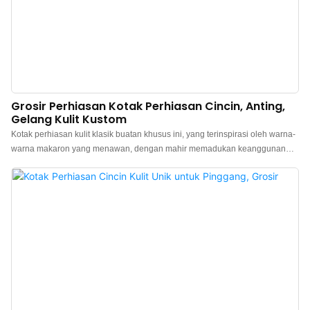
Grosir Perhiasan Kotak Perhiasan Cincin, Anting,
Gelang Kulit Kustom
Kotak perhiasan kulit klasik buatan khusus ini, yang terinspirasi oleh warna-
warna makaron yang menawan, dengan mahir memadukan keanggunan
dan kepraktisan, menjadi pelindung sempurna untuk perhiasan Anda. Baik
itu cincin, anting-anting, gelang, atau kalung, kotak perhiasan yang
dirancang khusus untuk Anda ini memberikan perlindungan lembut untuk
barang-barang berharga Anda, di mana pun dan kapan pun. Warna-warna
lembutnya membuat Anda merasa seperti berada dalam mimpi indah, dan
setiap kali Anda membukanya, rasanya seperti menikmati sepotong
makaron yang manis, menghadirkan kegembiraan dan kejutan tanpa batas.