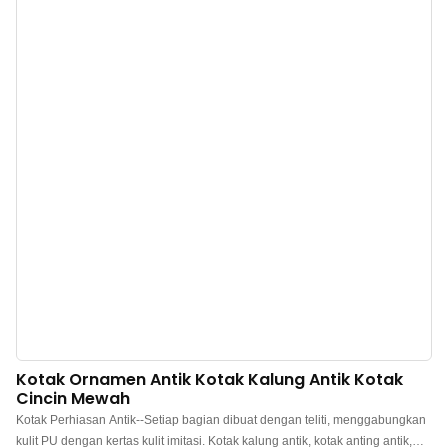
lebih baik. Kotak hadiah perhiasan magnet mewah grosir dari China. Logo,
warna, dan material dapat disesuaikan, dengan MOQ rendah 300 buah.
Sempurna untuk pemilik merek dan toko. Belanja sekarang!
Kotak Ornamen Antik Kotak Kalung Antik Kotak
Cincin Mewah
Kotak Perhiasan Antik--Setiap bagian dibuat dengan teliti, menggabungkan
kulit PU dengan kertas kulit imitasi. Kotak kalung antik, kotak anting antik,