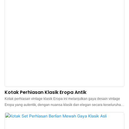
adalah kemewahan yang bersahaja, klasik, dan abadi. Kotak ini
menampilkan desain tutup flip-top lurus klasik yang sederhana dan elegan
dengan garis-garis bersih dan pembukaan serta penutupan yang halus dan
lembut, representasi klasik dari estetika minimalis. Dari garis-garis yang
bersih dan tajam serta pengalaman membuka dan menutup yang nyaman
hingga lapisan beludru yang lembut dan ramah kulit serta pengerjaan
eksterior yang t
Kotak Perhiasan Klasik Eropa Antik
Kotak perhiasan vintage klasik Eropa ini melanjutkan gaya desain vintage
Eropa yang autentik, dengan nuansa klasik dan elegan secara keseluruhan
serta suasana retro yang kuat. Skema warna merah tua utama membawa
warisan sejarah vintage yang kaya dan sentuhan kemewahan yang
bersahaja, menciptakan suasana vintage Eropa yang hangat dan canggih.
Kotak ini dibuat dari kulit imitasi berkualitas tinggi, dengan sentuhan halus