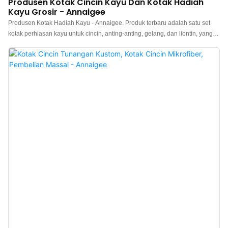
Produsen Kotak Cincin Kayu Dan Kotak Hadiah
Kayu Grosir - Annaigee
Produsen Kotak Hadiah Kayu - Annaigee. Produk terbaru adalah satu set
kotak perhiasan kayu untuk cincin, anting-anting, gelang, dan liontin, yang
dirancang dengan indah dan dibuat dengan halus, menampilkan keindahan
alami kayu walnut. Kotak cincin kayu dibuat dengan eksterior kertas motif
walnut hitam mengkilap impor, dengan interior beludru cokelat pilihan yang
kontras. Kotak Perhiasan Indah yang Tidak Boleh Anda Lewatkan di Toko
Perhiasan.