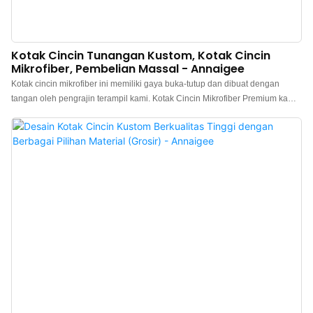
Kotak Cincin Tunangan Kustom, Kotak Cincin
Mikrofiber, Pembelian Massal - Annaigee
Kotak cincin mikrofiber ini memiliki gaya buka-tutup dan dibuat dengan
tangan oleh pengrajin terampil kami. Kotak Cincin Mikrofiber Premium kami
dibuat dengan kerangka plastik yang kokoh untuk memastikan daya tahan
dan umur panjang sekaligus mempertahankan daya tariknya yang mewah. l
Penampilan Mewah: Kotak ini dibungkus dengan kain mikrofiber ultra-halus,
memberikan tampilan yang canggih dengan desain minimalis dan elegan.
Kotak ini memiliki konstruksi tanpa jahitan dengan kain yang halus dan
bebas kerutan, hasil akhir yang mengkilap, dan sensasi sentuhan yang kuat.
l Bentuk Geometris Inovatif: Kotak ini memiliki bentuk atas melengkung yang
menampilkan kreativitas dan keindahan geometris, meningkatkan kilau
perhiasan Anda. l Interior Lembut dan Mewah: Dilapisi dengan bahan
mikrofiber premium, bagian dalamnya memberikan bantalan lembut untuk
melindungi perhiasan Anda dari goresan dan kerusakan. l Fungsional dan
Bergaya: Baik digunakan untuk penyimpanan atau pajangan