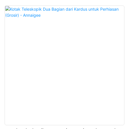
dan kotak cincin antik semuanya berdesain segi delapan, dekorasi pola
logam, bantalan spons terpasang di permukaan interior, stabil dan
sederhana, cocok untuk memajang berbagai perhiasan. Kotak cincin antik
dijual, silakan hubungi kami.