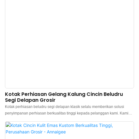
kerutan, dan terbentang rata. Kotak ini tidak hanya melindungi perhiasan
Anda dari keausan tetapi juga menghadirkan kesan kemewahan yang tak
tertandingi. Tekstur yang halus mengubah setiap pembukaan menjadi ritual
yang menyenangkan, menambahkan aura kemuliaan pada setiap
perhiasan.
Kotak Perhiasan Gelang Kalung Cincin Beludru
Segi Delapan Grosir
Kotak perhiasan beludru segi delapan klasik selalu memberikan solusi
penyimpanan perhiasan berkualitas tinggi kepada pelanggan kami. Kami
mempertahankan persediaan jangka panjang dan mendukung pengiriman
langsung (drop-shipping), menawarkan pengalaman berbelanja yang
nyaman bagi Anda. Kotak cincin segi delapan yang indah ini memiliki