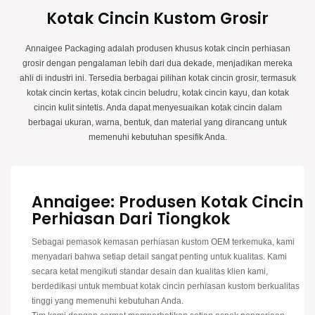
mewah kami adalah barang wajib bagi siapa pun yang ingin membuat
Kotak Cincin Kustom Grosir
pernyataan dengan presentasi cincin mereka. Tingkatkan momen spesial
Anda dengan kotak cincin Annaigee yang menakjubkan.
Annaigee Packaging adalah produsen khusus kotak cincin perhiasan
grosir dengan pengalaman lebih dari dua dekade, menjadikan mereka
ahli di industri ini. Tersedia berbagai pilihan kotak cincin grosir, termasuk
kotak cincin kertas, kotak cincin beludru, kotak cincin kayu, dan kotak
cincin kulit sintetis. Anda dapat menyesuaikan kotak cincin dalam
berbagai ukuran, warna, bentuk, dan material yang dirancang untuk
memenuhi kebutuhan spesifik Anda.
Annaigee: Produsen Kotak Cincin
Perhiasan Dari Tiongkok
Sebagai pemasok kemasan perhiasan kustom OEM terkemuka, kami
menyadari bahwa setiap detail sangat penting untuk kualitas. Kami
secara ketat mengikuti standar desain dan kualitas klien kami,
berdedikasi untuk membuat kotak cincin perhiasan kustom berkualitas
tinggi yang memenuhi kebutuhan Anda.