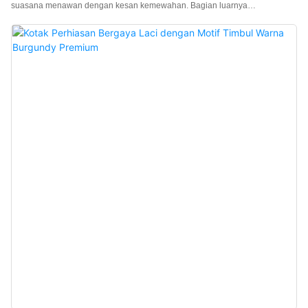
suasana menawan dengan kesan kemewahan. Bagian luarnya
menampilkan warna hijau tua yang tenang dan elegan, menangkap esensi
alami dan menyegarkan dari gaya hutan. Dipadukan dengan interior kuning
yang mencolok, desain blok warna ini meningkatkan kedalaman visual dan
secara signifikan meningkatkan efek tampilan perhiasan. Kotak ini terbuat
dari kain bertekstur sutra yang dikombinasikan dengan mikrofiber
berkualitas tinggi, menawarkan sentuhan lembut dan halus yang
menyeimbangkan daya tarik estetika dengan perlindungan perhiasan. Kotak
ini memiliki penutup atas magnetik yang membuka dan menutup dengan
lancar tanpa hambatan. Saat ditutup, akan terdengar bunyi klik magnetik
yang tajam, menciptakan pengalaman membuka kotak yang mendalam
yang meningkatkan kesan istimewa dan kualitas premium produk. Sangat
ideal untuk menyimpan berbagai perhiasan mewah dan untuk acara
pemberian hadiah kelas atas. Produsen kotak h