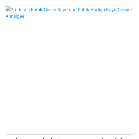
ganda, kokoh dan tahan lama, masa pakai yang panjang. Bagian dalamnya
menggunakan sutra imitasi berkualitas tinggi yang dipilih dengan cermat,
kilau yang memukau, pengerjaan yang indah, dan tekstur yang halus,
menampilkan pesona perhiasan; Pelanggan dapat memperoleh sampel
gratis. Jelajahi situs web kami untuk informasi lebih lanjut.