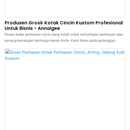
Produsen Grosir Kotak Cincin Kustom Profesional
Untuk Bisnis - Annaigee
Pesan kotak perhiasan cincin yang indah untuk menyimpan perhiasan atau
kenang-kenangan berharga merek Anda. Kami fokus pada pelanggan
perhiasan merek untuk menyediakan layanan desain dan pembuatan kotak
kemasan cincin profesional. Semua kotak perhiasan cincin pesanan khusus
kami dapat disesuaikan dengan logo, warna, dan material. Silakan hubungi
kami.