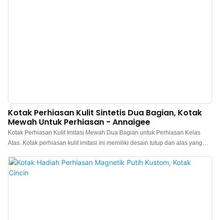
Kotak Perhiasan Kulit Sintetis Dua Bagian, Kotak
Mewah Untuk Perhiasan - Annaigee
Kotak Perhiasan Kulit Imitasi Mewah Dua Bagian untuk Perhiasan Kelas
Atas. Kotak perhiasan kulit imitasi ini memiliki desain tutup dan alas yang
unik dipadukan dengan kantong perhiasan bertekstur berkualitas tinggi.
Kotak cincin kulit ini dibuat dengan bagian luar kulit imitasi, dengan bagian
dalam berbahan beludru pilihan yang kontras untuk sentuhan warna cokelat
setiap kali Anda membukanya.