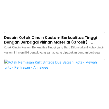
Desain Kotak Cincin Kustom Berkualitas Tinggi
Dengan Berbagai Pilihan Material (Grosir) -
Annaigee
Kotak Cincin Kustom Berkualitas Tinggi yang Baru Diluncurkan! Kotak cincin
kustom ini memiliki bentuk yang sama, yang dipadukan dengan berbagai
jenis material (seperti kulit PU, mikrofiber, dll.) dan warna, sehingga dapat
menampilkan efek tampilan yang sangat berbeda. Cocok untuk semua jenis
cincin mewah. Kotak cincin kustom Annaigee memiliki pengerjaan yang
sempurna, menggunakan material berkualitas tinggi dan teknologi canggih,
serta memberikan standar produksi yang ketat bagi pelanggan.