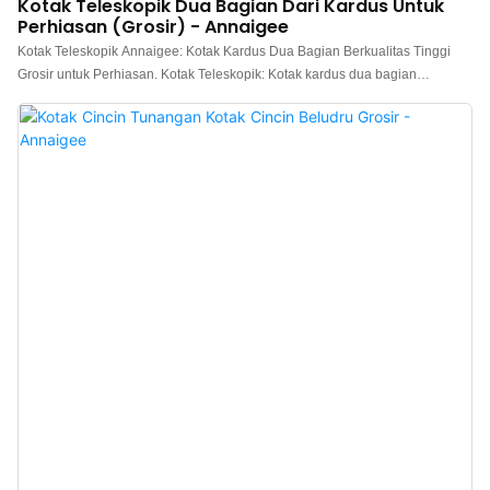
Kotak Teleskopik Dua Bagian Dari Kardus Untuk
Perhiasan (Grosir) - Annaigee
Kotak Teleskopik Annaigee: Kotak Kardus Dua Bagian Berkualitas Tinggi
Grosir untuk Perhiasan. Kotak Teleskopik: Kotak kardus dua bagian
menciptakan dampak visual yang komprehensif dari metode
pembukaannya, sehingga sangat cocok untuk hadiah. Kotak dua bagian ini
estetis dan terjangkau, menjadikannya keunggulan terbesar dibandingkan
jenis kotak lainnya.