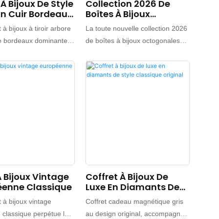
 À Bijoux De Style
Collection 2026 De
 En Cuir Bordeaux
Boîtes À Bijoux
é Haut De
Octogonales Vintage
 à bijoux à tiroir arbore
La toute nouvelle collection 2026
me
Européennes
te bordeaux dominante,
de boîtes à bijoux octogonales
de sophistication.
vintage européennes est enfin
nce vibrante et
disponible. Article incontournable
se n'en demeure pas
et très attendu de cette année, la
gante. La surface du
collection se décline en trois
résente un délicat motif
coloris haute couture vintage :
 évoquant un diamant
bordeaux, vert émeraude vintage
xture riche et agréable
et bleu de Prusse. Chaque boîte
r révèle une qualité
arbore une texture sophistiquée
nelle, sublimée par des
et subtile, évoquant la peinture à
btils. L'ingénieux
l'huile, idéale pour présenter des
À Bijoux Vintage
Coffret À Bijoux De
 d'ouverture à tiroir
bijoux ou offrir en cadeau.
éenne Classique
Luxe En Diamants De
 accès facile aux
Fabricant chinois de boîtes à
Style Classique
andis que la fermeture
bijoux de luxe. Logo, couleur et
t à bijoux vintage
Coffret cadeau magnétique gris
Original
garantit une utilisation
matériau personnalisables.
classique perpétue le
au design original, accompagné