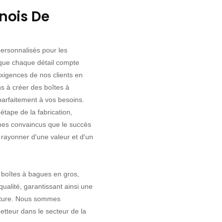
haute qua
nois De
est confe
haute qua
éclat dur
personnalisés pour les
offre une
 que chaque détail compte
vos bijou
xigences de nos clients en
Multifonc
s à créer des boîtes à
des bagu
arfaitement à vos besoins.
mariage, l
tape de la fabrication,
cérémonie
mmes convaincus que le succès
conserver
e rayonner d'une valeur et d'un
photos de
voyages.
6,8 x 4,2
 boîtes à bagues en gros,
inclus. S
ualité, garantissant ainsi une
erture. Nous sommes
etteur dans le secteur de la