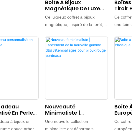
Boîte À Bijoux
Boîtes
Magnétique De Luxe
Tiroir
Inspirée De La Forêt
Gaufr
Ce luxueux coffret à bijoux
Ce coffret
Gam
magnétique, inspiré de la forêt,
une tein
allie charme et sophistication.
synonyme 
Son extérieur d'un vert profond, à
Cette nua
la fois apaisant et élégant,
audacieu
capture l'essence naturelle et
moins élé
rafraîchissante de la forêt.
coffret p
Associé à un intérieur jaune
en relief
éclatant, ce design color-block
3D. Sa te
accentue la profondeur visuelle
au touche
et sublime la présentation des
exception
bijoux. Confectionné dans un
détails su
 Cadeau
Nouveauté
Boîte 
tissu à la texture soyeuse et à la
mécanisme
lisé En Perles
Minimaliste |
Europ
microfibre de haute qualité, le
permet un
e
Lancement De La
coffret offre un toucher doux et
bijoux, t
adeau à bijoux en
Une nouvelle collection
Ce coffre
Nouvelle Gamme
délicat, alliant esthétique et
sécurisée 
brume douce arbore
minimaliste est désormais
européen 
D'emballages Pour