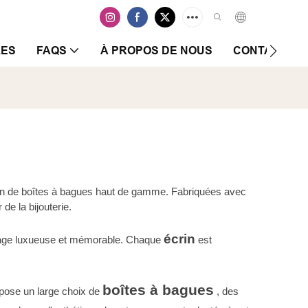
LES
FAQS
À PROPOS DE NOUS
CONTACTEZ-
tion de boîtes à bagues haut de gamme. Fabriquées avec
de la bijouterie.
écrin
llage luxueuse et mémorable. Chaque
est
boîtes à bagues
opose un large choix de
, des