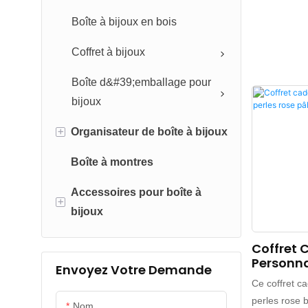
Boîte à bijoux en bois
Coffret à bijoux
Boîte d&#39;emballage pour
bijoux
+
Organisateur de boîte à bijoux
Boîte à montres
Pochette à bijoux
Accessoires pour boîte à
Organisateur de bijoux en cuir
+
bijoux
Organisateur de bijoux en
bois
Rubans d&#39;emballage
Coffret
Personna
Envoyez Votre Demande
Organisateur de bijoux en
Papier de soie
Rose Pâl
Ce coffret c
acrylique
d&#39;emballage
perles rose 
Nom