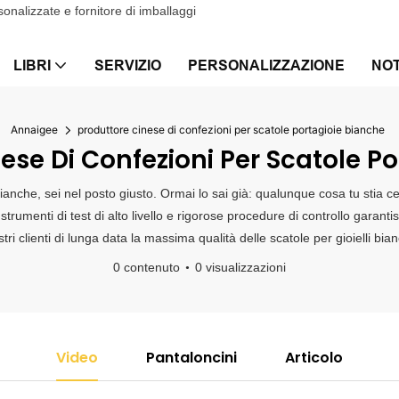
onalizzate e fornitore di imballaggi
LIBRI
SERVIZIO
PERSONALIZZAZIONE
NOT
Annaigee
produttore cinese di confezioni per scatole portagioie bianche
ese Di Confezioni Per Scatole Po
 bianche, sei nel posto giusto. Ormai lo sai già: qualunque cosa tu stia 
trumenti di test di alto livello e rigorose procedure di controllo garanti
stri clienti di lunga data la massima qualità delle scatole per gioielli bi
0 contenuto
0 visualizzazioni
Video
Pantaloncini
Articolo