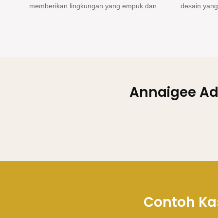
an
desain yang ramping dan material yang
komitmen ka
tahan lama, ini adalah pilihan tepat untuk
tanggung ja
memamerkan dan melindungi perhiasan.
Memberikan 
perhiasan 
goresan da
Annaigee A
Contoh Kas