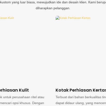
kustom yang luar biasa, mewujudkan ide dan desain klien. Kami berup
diharapkan pelanggan.
erhiasan Kertas
Kotak Perhiasan Kayu
 bahan berkualitas tinggi dan
Dirancang dengan mempertimba
r ulang, yang mencerminkan
fungsionalitas dan estetika, produ