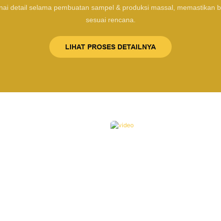
ai detail selama pembuatan sampel & produksi massal, memastikan
sesuai rencana.
LIHAT PROSES DETAILNYA
t merangsang dan memicu
tuhan Anda untuk tujuan
tanggung jawab penuh,