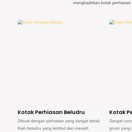
menghadirkan kotak perhiasan 
Kotak Perhiasan Kulit
Kotak P
tail.
Sangat cocok untuk perusahaan ritel atau
Terbuat dari
grosir yang mencari opsi khusus. Dengan
dapat didau