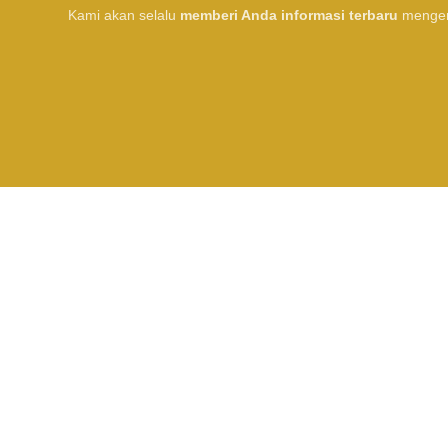
Kami akan selalu
memberi Anda informasi terbaru
mengen
Ulasan Pelanggan
Kami tahu betul bahwa kemasan yang menarik/cantik dapa
keinginan pembeli perhiasan untuk membeli. Memenuhi kebu
pemberian hadiah, kotak kemasan yang kami buat akan ber