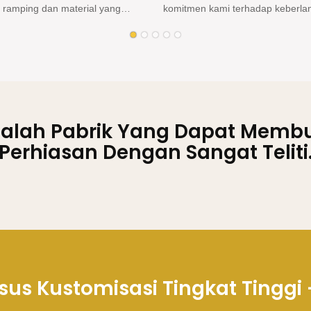
mi terhadap keberlanjutan dan
memiliki kompartemen dan organ
wab lingkungan.
dibuat dengan cermat untuk men
perlindungan terbaik untuk
perhiasan Anda tetap tertata rapi
Anda, menjaganya agar aman dari
terlindungi.
n kerusakan.
dalah Pabrik Yang Dapat Memb
Perhiasan Dengan Sangat Teliti
us Kustomisasi Tingkat Tinggi