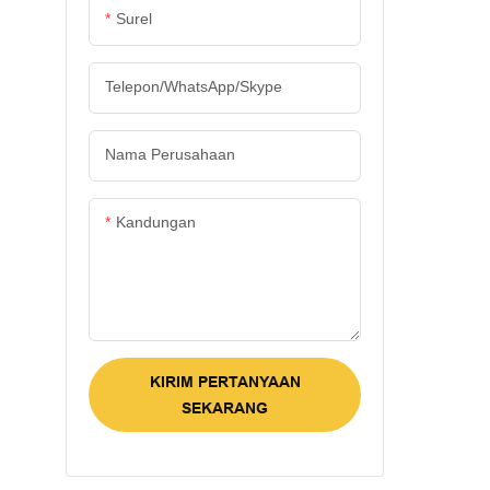
berdasarkan 
Surel
kualitas inte
menjamin ku
tinggi. Deng
Telepon/WhatsApp/Skype
keunggulan, 
kantong, kert
Nama Perusahaan
dan kotak had
yang sangat
Kandungan
penggunaan 
KIRIM PERTANYAAN
SEKARANG