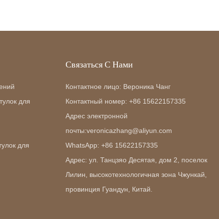
Связаться С Нами
ений
Контактное лицо: Вероника Чанг
тулок для
Контактный номер: +86 15622157335
Адрес электронной
почты:veronicazhang@aliyun.com
тулок для
WhatsApp: +86 15622157335
Адрес: ул. Танцзяо Десятая, дом 2, поселок
Лилин, высокотехнологичная зона Чжункай,
провинция Гуандун, Китай.