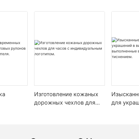
жа
Изготовление кожаных
Изысканн
дорожных чехлов для
для украш
часов с индивидуальным
ящиков, 
 рулонов
логотипом.
бордовом
тиснение
.