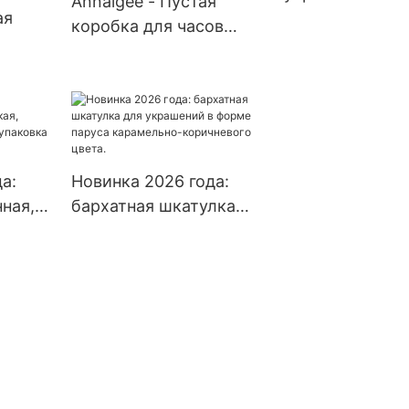
Annaigee - Пустая
обки,
коробками для
ожерелий, наб
ая
ценам | Annaig
коробка для часов
упаковки.
ювелирных изд
(оригинальная).
коробки для
,
Отдельно не
украшений.
а,
продается. Коробка
ы на
для часов. Коробка для
часов.
ие
а:
Новинка 2026 года:
ная,
бархатная шкатулка
я,
для украшений в
ковка
форме паруса
карамельно-
коричневого цвета.