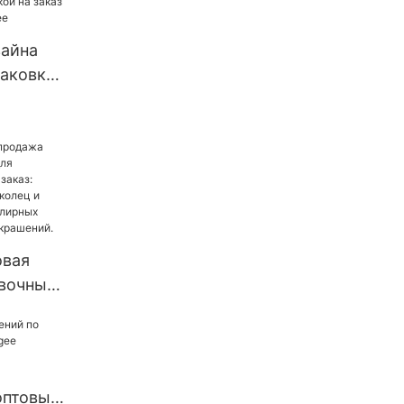
naigee
зайна
паковки
елий со
заказ
овая
вочных
елий на
 из
ец и
оптовым