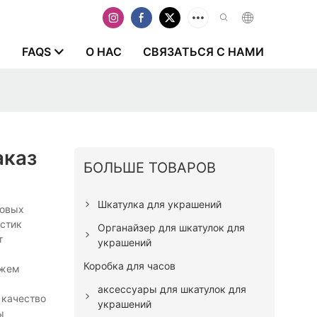
И
FAQS
О НАС
СВЯЗАТЬСЯ С НАМИ
аказ
БОЛЬШЕ ТОВАРОВ
Шкатулка для украшений
товых
истик
Органайзер для шкатулок для
т
украшений
Коробка для часов
ожем
аксессуары для шкатулок для
 качество
украшений
ы