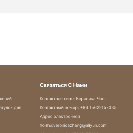
Связаться С Нами
шений
Контактное лицо: Вероника Чанг
атулок для
Контактный номер: +86 15622157335
Адрес электронной
почты:veronicazhang@aliyun.com