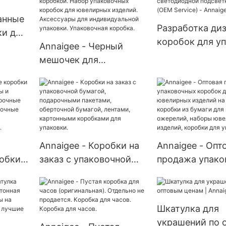
часов и ювелирных
для часов - An
изделий - Annaigee
анные
Разработка ди
ки для
коробок для у
ец -
Annaigee - Черный
ювелирных изд
мешочек для
светодиодной
украшений с
подсветкой на 
упаковочной коробкой.
(OEM Service) -
Набор упаковочных
Annaigee
коробок для
ювелирных изделий.
Аксессуары для
Annaigee - Коробки на
Annaigee - Опт
индивидуальной
обки
заказ с упаковочной
продажа упако
упаковки. Упаковочная
и,
бумагой, подарочными
коробок для
коробка.
рных
пакетами, оберточной
ювелирных изд
чные
бумагой, лентами,
заказ: коробки
Шкатулка для
ы,
картонными
бумаги для кол
украшений по 