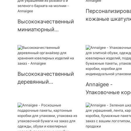
подарочных коробок
из дерева - Annaigee
Персонализиров
кожаные шкатул
Высококачественный
украшений и кол
миниатюрный
Annaigee
дорожный футляр для
украшений из розового
и зеленого бархата на
молнии - Annaigee
Высококачественный
деревянный
Annaigee -
органайзер для
Упаковочные кор
хранения ювелирных
для элитной обув
изделий на заказ -
одежды и ювели
Annaigee
изделий, подаро
бумажные пакет