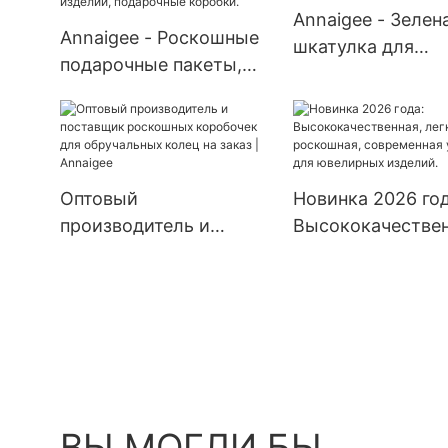
упаковочные кор
Annaigee - Зелен
коробки для
Annaigee - Роскошные
шкатулка для
индивидуальной
подарочные пакеты,
украшений, лента
упаковки.
картонные коробки для
картонная коробк
упаковки, упаковка из
бумажные пакет
упаковочной бумаги на
заказ с вашим
заказ для одежды,
логотипом, лучш
Оптовый
Новинка 2026 год
обуви и ювелирных
продажи
производитель и
Высококачествен
изделий, подарочные
поставщик роскошных
легкая, роскошна
коробки.
коробочек для
современная упа
обручальных колец на
для ювелирных
заказ | Annaigee
изделий.
ВЫ МОГЛИ БЫ