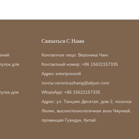
Связаться С Нами
ений
Контактное лицо: Вероника Чанг
тулок для
Контактный номер: +86 15622157335
Адрес электронной
почты:veronicazhang@aliyun.com
тулок для
WhatsApp: +86 15622157335
Адрес: ул. Танцзяо Десятая, дом 2, поселок
Лилин, высокотехнологичная зона Чжункай,
провинция Гуандун, Китай.