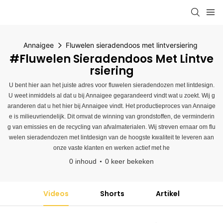
Annaigee
Fluwelen sieradendoos met lintversiering
#Fluwelen Sieradendoos Met Lintve
Rsiering
U bent hier aan het juiste adres voor fluwelen sieradendozen met lintdesign.
U weet inmiddels al dat u bij Annaigee gegarandeerd vindt wat u zoekt. Wij g
aranderen dat u het hier bij Annaigee vindt. Het productieproces van Annaige
e is milieuvriendelijk. Dit omvat de winning van grondstoffen, de verminderin
g van emissies en de recycling van afvalmaterialen. Wij streven ernaar om flu
welen sieradendozen met lintdesign van de hoogste kwaliteit te leveren aan
onze vaste klanten en werken actief met he
0 inhoud
0 keer bekeken
Videos
Shorts
Artikel