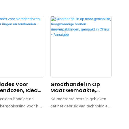
lades Voor
Groothandel In Op
endozen, Ideaal
Maat Gemaakte,
ingen En
Hoogwaardige Houten
os: een handige en
Na meerdere tests is gebleken
nden -
Ringverpakkingen,
pbergoplossing voor het
dat het gebruik van technologie
gee
Gemaakt In China -
ren van uw sieraden. De
bijdraagt ​​aan een zeer efficiënte
Annaigee
 houten schuifdozen zijn
productie en de stabiliteit
verpakking voor ringen
garandeert van de groothandel in