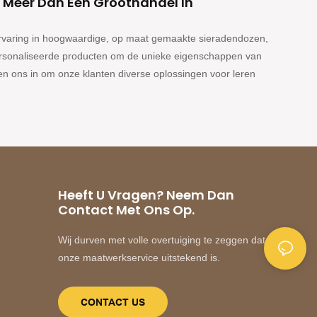
 Meer Dan Een Groothandel In
ke ervaring in hoogwaardige, op maat gemaakte sieradendozen,
ersonaliseerde producten om de unieke eigenschappen van
n ons in om onze klanten diverse oplossingen voor leren
Heeft U Vragen? Neem Dan
Contact Met Ons Op.
Wij durven met volle overtuiging te zeggen dat
onze maatwerkservice uitstekend is.
CONTACT US