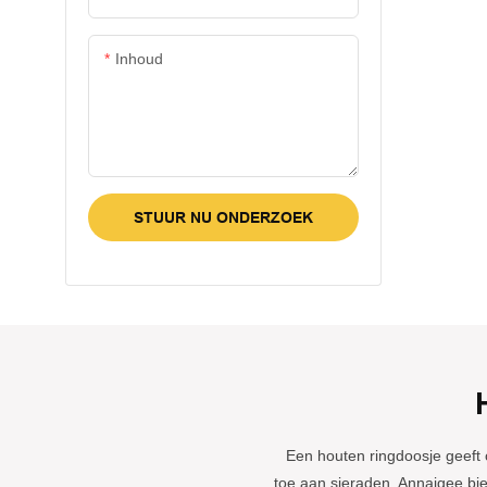
nauwkeurige 
een sterke p
een gedegen
Inhoud
expertise.
STUUR NU ONDERZOEK
Een houten ringdoosje geeft 
toe aan sieraden. Annaigee bi