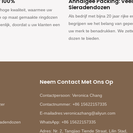
r 100%
Annaigee Packing: Veel
Sieradendozen
hoge kwaliteit, waarmee uw
Als bedrijf met bijna 20 jaar rij
nze op maat gemaakte ringdozen
begrijpen we het belang van gep
lijk, doordat u uw klanten een
uw merk te benadrukken. We zette
dozen te bieden.
Neem Contact Met Ons Op
Contactpersoon: Veronica Chang
zer
Contactnummer: +86 15622157335
E-mailadres:veronicazhang@aliyun.com
eradendozen
WhatsApp: +86 15622157335
Adres: Nr. 2, Tangjiao Tiende Straat, Lilin Stad,