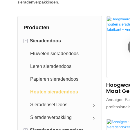
sieradenverpakkingen.
Producten
-
Sieradendoos
Fluwelen sieradendoos
Leren sieradendoos
Papieren sieradendoos
Hoogwaa
Maat G
Houten sieradendoos
Houten 
Annaigee Pa
- Ontwer
Sieradenset Doos
professionel
Fabrikan
maat gemaak
Sieradenverpakking
is er trots 
met vele si
+