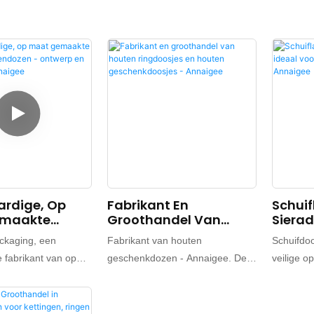
rdige, Op
Fabrikant En
Schuif
emaakte
Groothandel Van
Sierad
Sieradendozen
Houten Ringdoosjes En
Voor R
ckaging, een
Fabrikant van houten
Schuifdo
p En
Houten
Armba
e fabrikant van op
geschenkdozen - Annaigee. De
veilige o
t - Annaigee
Geschenkdoosjes -
Annai
te sieradendozen,
nieuwste aanwinst is een set
organise
Annaigee
op samen te werken
houten sieradendozen voor
klassieke
eradenmerken om de
ringen, oorbellen, armbanden en
de beste 