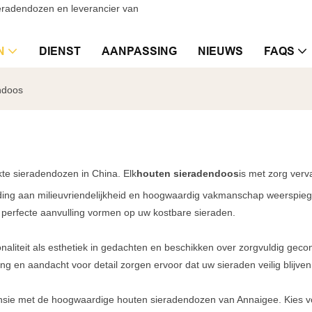
eradendozen en leverancier van
N
DIENST
AANPASSING
NIEUWS
FAQS
ndoos
te sieradendozen in China. Elk
houten sieradendoos
is met zorg ver
wijding aan milieuvriendelijkheid en hoogwaardig vakmanschap weerspie
 perfecte aanvulling vormen op uw kostbare sieraden.
naliteit als esthetiek in gedachten en beschikken over zorgvuldig ge
 en aandacht voor detail zorgen ervoor dat uw sieraden veilig blijve
nsie met de hoogwaardige houten sieradendozen van Annaigee. Kies voor