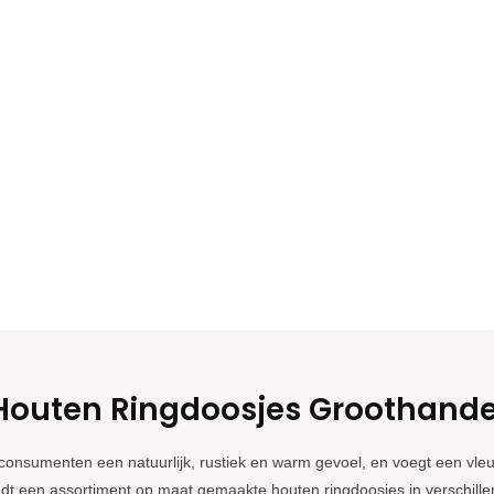
marktpositionering,
roductiecapaciteit en
 technische
Houten Ringdoosjes Groothande
consumenten een natuurlijk, rustiek en warm gevoel, en voegt een vleugj
edt een assortiment op maat gemaakte houten ringdoosjes in verschill