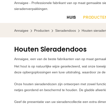
Annaigee - Professionele fabrikant van op maat gemaakte si
sieradenverpakkingen.
HUIS
PRODUCTE
Annaigee
Producten
Sieradendoos
Houten sierade
Houten Sieradendoos
Annaigee, een van de beste fabrikanten van op maat gemaak
Het hout is op natuurlijke wijze geselecteerd, wat onze toe
deze opbergoplossingen een luxe uitstraling, waardoor ze de
Onze houten sieradendozen zijn ontworpen met zowel functio
netjes geordend en beschermd te houden. De gladde afwerking
Geef de presentatie van uw sieradencollectie een extra dime