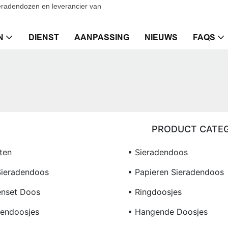
eradendozen en leverancier van
N
DIENST
AANPASSING
NIEUWS
FAQS
PRODUCT CATEG
ten
• Sieradendoos
Sieradendoos
• Papieren Sieradendoos
enset Doos
• Ringdoosjes
lendoosjes
• Hangende Doosjes