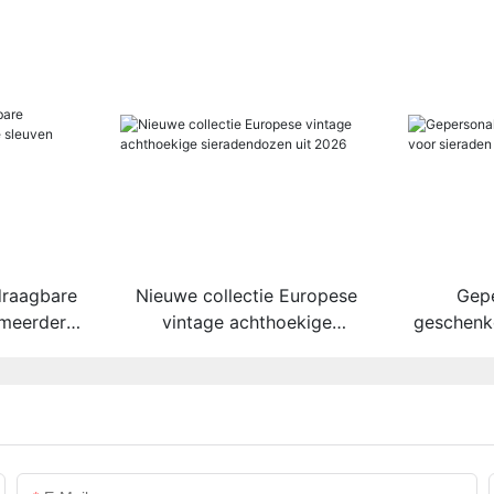
draagbare
Nieuwe collectie Europese
Gepe
 meerdere
vintage achthoekige
geschenk
andel
sieradendozen uit 2026
met za