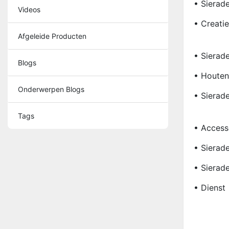
• Sierad
Videos
• Creati
Afgeleide Producten
• Sierad
Blogs
• Houten
Onderwerpen Blogs
• Sierad
Tags
• Access
• Sierad
• Sierad
• Dienst