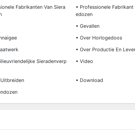
sionele Fabrikanten Van Siera
• Professionele Fabrikant
n
Edozen
• Gevallen
nnaigee
• Over Horlogedoos
aatwerk
• Over Productie En Leve
lieuvriendelijke Sieradenverp
• Video
 Uitbreiden
• Download
endozen