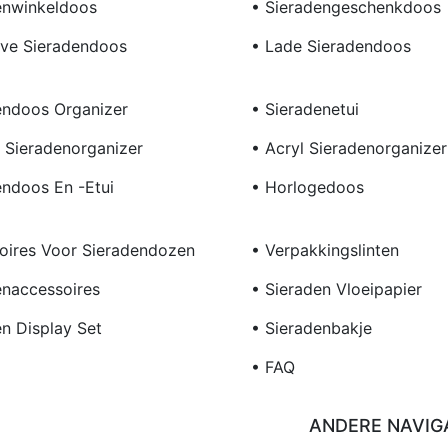
enwinkeldoos
• Sieradengeschenkdoos
eve Sieradendoos
• Lade Sieradendoos
endoos Organizer
• Sieradenetui
 Sieradenorganizer
• Acryl Sieradenorganizer
endoos En -etui
• Horlogedoos
oires Voor Sieradendozen
• Verpakkingslinten
enaccessoires
• Sieraden Vloeipapier
en Display Set
• Sieradenbakje
• FAQ
ANDERE NAVIG