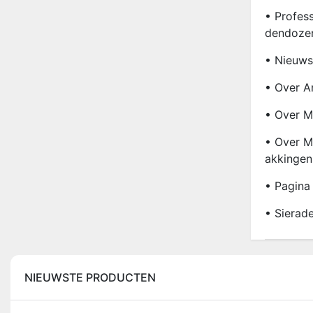
• Profes
Dendoze
• Nieuws
• Over A
• Over M
• Over Mi
Akkingen
• Pagina
• Sierad
NIEUWSTE PRODUCTEN