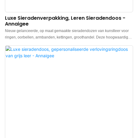
Luxe Sieradenverpakking, Leren Sieradendoos -
Annaigee
Nieuw gelanceerde, op maat gemaakte sieradendozen van kunstleer voor
ringen, oorbellen, armbanden, kettingen, groothandel. Deze hoogwaardige
sieradendozen van leer voor ringen, edelstenen en jade zijn vervaardigd
van hoogwaardig schapenleer aan de buitenkant en hebben een
contrasterende, zachte suède voering aan de binnenkant, die de sieraden
optimaal beschermt. Hoogwaardige sieraden vereisen bijpassende,
hoogwaardige sieradendozen en een logo op maat om een ​​exclusief merk
te creëren.