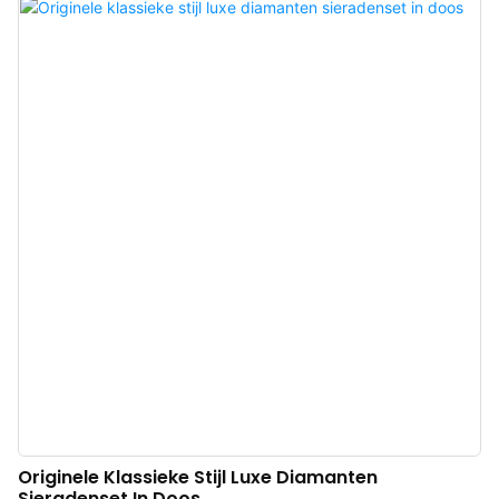
rijke vintage geschiedenis en een vleugje ingetogen luxe, waardoor een
warme en verfijnde Europese vintage ambiance ontstaat. De doos is
vervaardigd van hoogwaardig kunstleer, met een delicate textuur en een
duurzame constructie. Hij is ook verkrijgbaar in bruin, rood, grijs en blauw-
wit, passend bij verschillende sieradenstijlen en merkidentiteiten. Chinese
fabrikant van luxe sieradengeschenkdozen. Logo, kleur en materiaal op
maat en een lage minimale afname van 100 stuks. Perfect voor
merkeigenaren en winkels. Bestel nu!
Originele Klassieke Stijl Luxe Diamanten
Sieradenset In Doos