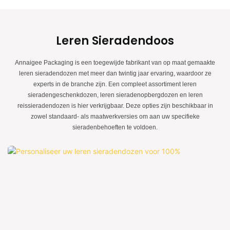
structuur. De decoratieve geschenkdoos van Annaigee is de perfecte manier
om een ​​speciaal tintje aan uw trouwdag te geven. Deze prachtige, op maat
gemaakte doos is een uniek en attent cadeau voor het gelukkige paar.
Gemaakt van hoogwaardige materialen, is het een charmant aandenken dat
Leren Sieradendoos
jarenlang gekoesterd zal worden.
Annaigee Packaging is een toegewijde fabrikant van op maat gemaakte
leren sieradendozen met meer dan twintig jaar ervaring, waardoor ze
experts in de branche zijn. Een compleet assortiment leren
sieradengeschenkdozen, leren sieradenopbergdozen en leren
reissieradendozen is hier verkrijgbaar. Deze opties zijn beschikbaar in
zowel standaard- als maatwerkversies om aan uw specifieke
sieradenbehoeften te voldoen.