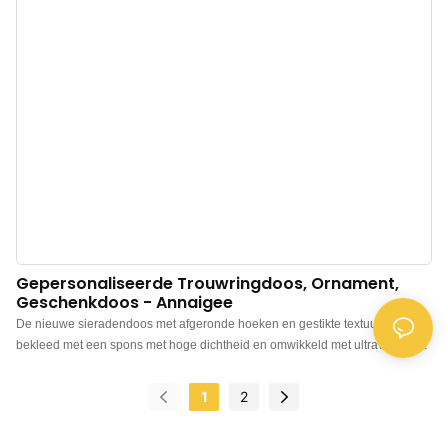
Gepersonaliseerde Trouwringdoos, Ornament,
Geschenkdoos - Annaigee
De nieuwe sieradendoos met afgeronde hoeken en gestikte textuur is
bekleed met een spons met hoge dichtheid en omwikkeld met ultravezels,
aangevuld met een logo dat met hot stamping is aangebracht, wat de
algehele textuur versterkt. Koningsblauwe sieradendoos met afgeronde
1
2
hoeken en ruitvormige stiksels, gemaakt van hoogwaardig PU-leer, fijn
bewerkt, hoogwaardige stof met een luxe stikseltextuur en een sterke