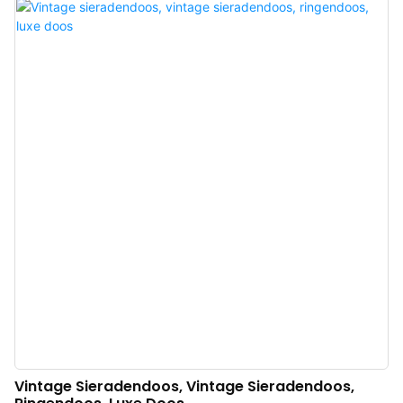
sieradenetui. De leren ringdoos is vervaardigd met een buitenkant van
imitatieleer en een contrasterende binnenkant van zorgvuldig geselecteerd
fluweel, wat zorgt voor een vleugje bruine kleur telkens wanneer u de doos
opent.
Vintage Sieradendoos, Vintage Sieradendoos,