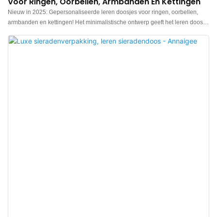
Voor Ringen, Oorbellen, Armbanden En Kettingen
Nieuw in 2025: Gepersonaliseerde leren doosjes voor ringen, oorbellen,
armbanden en kettingen! Het minimalistische ontwerp geeft het leren doosje
een modieuze en luxe uitstraling. Charmante kwaliteit, gemakkelijk te
combineren met verschillende stijlen ringen, oorbellen, armbanden en
kettingen. Gemaakt van hoogwaardig PU-leer met een speciale textuur en
reliëf, gladde en vlakke randen en de mogelijkheid tot logo-aanpassing.
Geschikt voor het opbergen en presenteren van diverse sieraden en
accessoires. Luxe presentatie van een multifunctioneel sieradendoosje voor
ringen.