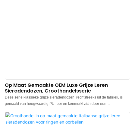
Op Maat Gemaakte OEM Luxe Grijze Leren
Sieradendozen, Groothandelsserie
Deze serie klassieke grijze sieradendozen, rechtstreeks uit de fabriek, is
gemaakt van hoogwaardig PU-leer en kenmerkt zich door een
minimalistisch en elegant ontwerp. De doos voelt premium aan, de kleur is
elegant en in combinatie met het fijne PU-leer komt de sieradendoos beter
tot zijn recht, waardoor de charme van de sieraden optimaal tot zijn recht
komt. Wij zijn een groothandel in luxe PU-leren sieradendozen in China.