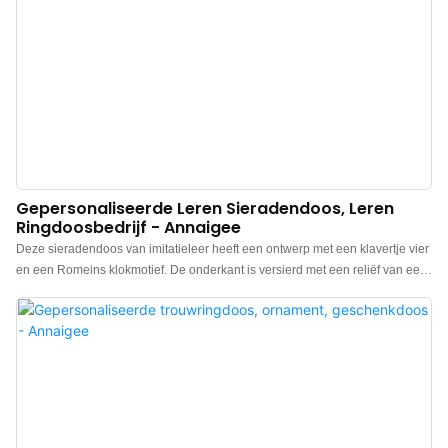
Gepersonaliseerde Leren Sieradendoos, Leren
Ringdoosbedrijf - Annaigee
Deze sieradendoos van imitatieleer heeft een ontwerp met een klavertje vier
en een Romeins klokmotief. De onderkant is versierd met een reliëf van een
klavertje vier, gecombineerd met een Romeins klokontwerp, wat een
gelukkig moment creëert. Een uniek en tijdloos ontwerp voor geluk. De leren
ringdoos is vervaardigd met fijn vakmanschap en heeft een verfijnde
binnenkant. De buitenkant is gemaakt van hoogwaardig PU-leer en de
binnenkant is gevoerd met geïmporteerde microvezel/zijden stof. Deze
gepersonaliseerde leren sieradendoos is op voorraad. Neem gerust contact
met ons op voor meer informatie en om deze te bestellen.