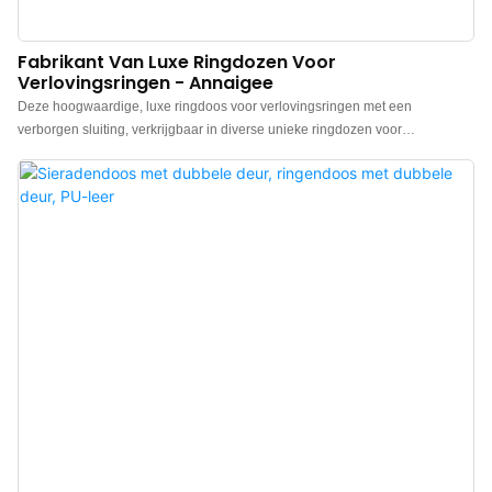
Fabrikant Van Luxe Ringdozen Voor
Verlovingsringen - Annaigee
Deze hoogwaardige, luxe ringdoos voor verlovingsringen met een
verborgen sluiting, verkrijgbaar in diverse unieke ringdozen voor
verlovingsringen, oorbellen, enz., onderscheidt zich door zijn gestroomlijnde
uiterlijk van vele concurrerende modellen. Dankzij het elegante en luxueuze
ontwerp zijn onze ringdozen perfect voor het presenteren en beschermen
van uw kostbare verlovingsring. Elke doos is vakkundig vervaardigd om
optimale bescherming te garanderen en de schoonheid van uw ring te
benadrukken. Of u nu een romantisch aanzoek plant of op zoek bent naar
een prachtige manier om uw ring op te bergen, onze luxe ringdoos voor
verlovingsringen is een must-have voor iedereen die indruk wil maken met
de presentatie van zijn of haar ring. Maak uw speciale gelegenheid extra
bijzonder met de prachtige ringdozen van Annaigee.