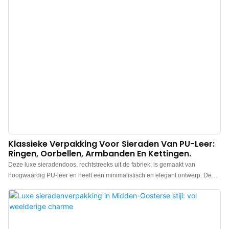
Klassieke Verpakking Voor Sieraden Van PU-Leer:
Ringen, Oorbellen, Armbanden En Kettingen.
Deze luxe sieradendoos, rechtstreeks uit de fabriek, is gemaakt van
hoogwaardig PU-leer en heeft een minimalistisch en elegant ontwerp. De
leren sieradenverpakking voelt premium aan, de kleur is elegant en in
combinatie met het hoogwaardige leer geeft het een luxueuze uitstraling,
waardoor de sieraden er prachtig uitzien. Wij zijn een Chinese fabrikant van
luxe leren sieradendozen. Logo, kleur en materiaal naar wens aan te
passen, en een lage minimale bestelhoeveelheid (MOQ) van 300 stuks.