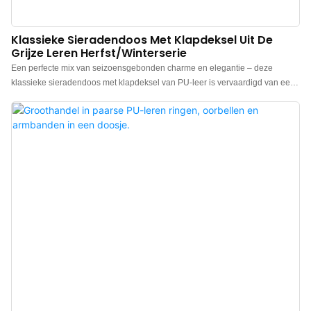
Klassieke Sieradendoos Met Klapdeksel Uit De
Grijze Leren Herfst/winterserie
Een perfecte mix van seizoensgebonden charme en elegantie – deze
klassieke sieradendoos met klapdeksel van PU-leer is vervaardigd van een
stof met een patroon, waarbij de texturen subtiele lagen toevoegen en een
kalme en verfijnde uitstraling geven. De kleurcoördinatie is uitstekend: de
buitenkant is uitgevoerd in herfst-winterse grijstinten, gecombineerd met een
bruine binnenvoering. Het visuele contrast tussen de twee kleuren is
opvallend maar harmonieus, waardoor verfijning en een luxe gevoel perfect
in balans zijn.