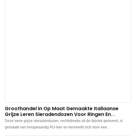
Logo, kleur en materiaal naar wens aan te passen, met een lage minimale
bestelhoeveelheid van 500 stuks. Perfect voor merkeigenaren en winkels.
Bestel nu!
Groothandel In Op Maat Gemaakte Italiaanse
Grijze Leren Sieradendozen Voor Ringen En
Oorbellen
Deze serie grijze sieradendozen, rechtstreeks uit de fabriek geleverd, is
gemaakt van hoogwaardig PU-leer en kenmerkt zich door een
minimalistisch en elegant ontwerp. De doos voelt premium aan, de kleur is