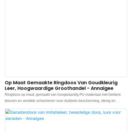
geeft ze ook een ongeëvenaard gevoel van luxe. De verfijnde textuur maakt
elke opening tot een heerlijk ritueel en voegt een vleugje elegantie toe aan
elk sieraad.
Op Maat Gemaakte Ringdoos Van Goudkleurig
Leer, Hoogwaardige Groothandel - Annaigee
Ringdoos op maat, gemaakt van hoogwaardig PU-materiaal met heldere
kleuren en verdikte scharnieren voor dubbele bescherming, stevig en
duurzaam, met een lange levensduur. De binnenkant is bekleed met
zorgvuldig geselecteerde, hoogwaardige imitatiezijde, met een schitterende
glans, verfijnd vakmanschap en een delicate textuur, waardoor de charme
van de sieraden perfect tot zijn recht komt. Klanten kunnen gratis samples
ontvangen. Bekijk onze website voor meer informatie.