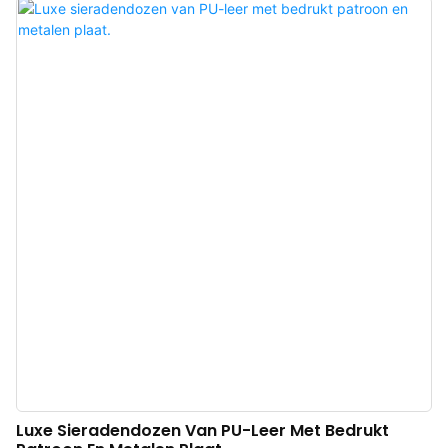
direct voor een onderscheidende, exotische allure. Gemaakt van zacht leer,
geeft het de verpakking een inherent gevoel van luxe. Bovendien creëert het
verzonken metalen logo een prachtig contrast – de sprankelende metallic
glans complementeert de warme leertextuur, versterkt de merkherkenning en
verhoogt de algehele luxe uitstraling. Chinese fabrikant van luxe leren
sieradendozen. Logo, kleur, materiaal op maat en een lage minimale
afname van 500 stuks. Perfect voor merkeigenaren en winkels. Bestel nu!
Luxe Sieradendozen Van PU-Leer Met Bedrukt