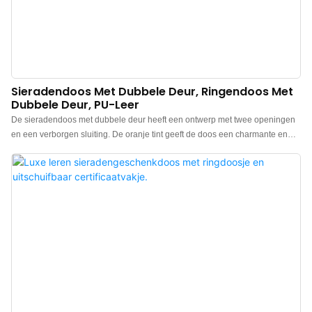
Sieradendoos Met Dubbele Deur, Ringendoos Met
Dubbele Deur, PU-Leer
De sieradendoos met dubbele deur heeft een ontwerp met twee openingen
en een verborgen sluiting. De oranje tint geeft de doos een charmante en
elegante uitstraling en voegt een vrolijke kleur toe aan uw sieradencollectie
of cadeaus. De ringdoos is gemaakt van geïmporteerd leer aan de
buitenkant en heeft een contrasterende, beige microvezelvoering aan de
binnenkant, die elke keer dat u de doos opent een vleugje beige toevoegt.