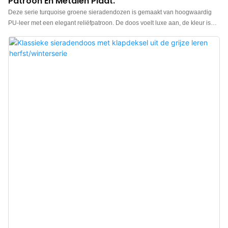
Patroon En Metalen Plaat.
Deze serie turquoise groene sieradendozen is gemaakt van hoogwaardig
PU-leer met een elegant reliëfpatroon. De doos voelt luxe aan, de kleur is
elegant en in combinatie met het subtiele patroon in het leer valt de
sieradendoos extra op, waardoor de charme van de juwelen beter tot zijn
recht komt. Op maat gemaakte sieradendozen met een bedrukt patroon in
leer. Logo, kleur en materiaal naar keuze en een lage minimale
bestelhoeveelheid van 500 stuks. Perfect voor merkeigenaren en winkels.
Bestel nu!