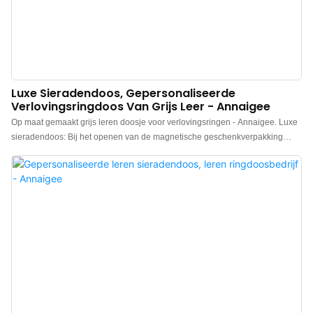
Luxe Sieradendoos, Gepersonaliseerde
Verlovingsringdoos Van Grijs Leer - Annaigee
Op maat gemaakt grijs leren doosje voor verlovingsringen - Annaigee. Luxe
sieradendoos: Bij het openen van de magnetische geschenkverpakking
vond ik een op maat gemaakt doosje voor een verlovingsring. Elegant, op
maat gemaakt grijs leren doosje voor verlovingsringen van Annaigee. Het
doosje is gemaakt van hoogwaardig grijs leer in combinatie met zacht
fluweel, de ideale afwerking voor een verlovingsring.