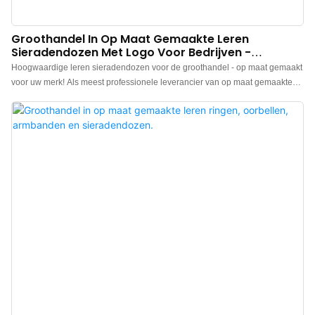
Groothandel In Op Maat Gemaakte Leren
Sieradendozen Met Logo Voor Bedrijven -
Annaigee
Hoogwaardige leren sieradendozen voor de groothandel - op maat gemaakt
voor uw merk! Als meest professionele leverancier van op maat gemaakte
leren sieradendozen bieden wij u de beste kwaliteit leren sieradendozen die
prachtig en duurzaam zijn tegen de meest geschikte prijs. We kunnen ook
sieradendozen van de hoogste kwaliteit voor u op maat maken. U kunt
kiezen uit verschillende kleuren en stijlen en uw logo op de sieradendoos
laten drukken. Neem contact met ons op als u geïnteresseerd bent in onze
producten!