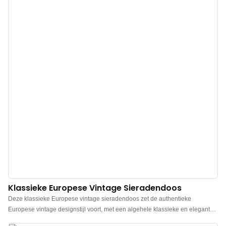
Klassieke Europese Vintage Sieradendoos
Deze klassieke Europese vintage sieradendoos zet de authentieke
Europese vintage designstijl voort, met een algehele klassieke en elegante
uitstraling en een sterke retro sfeer. De dieprode kleurstelling ademt een