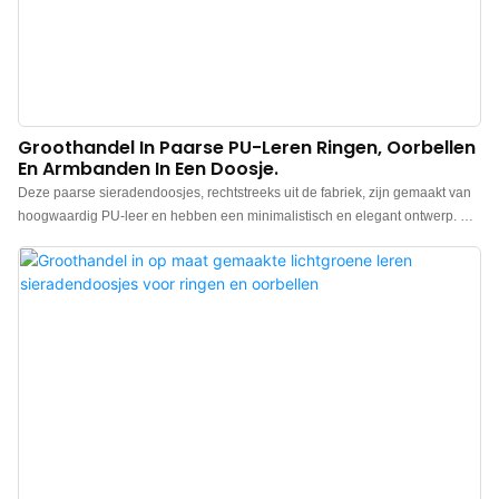
Groothandel In Paarse PU-Leren Ringen, Oorbellen
En Armbanden In Een Doosje.
Deze paarse sieradendoosjes, rechtstreeks uit de fabriek, zijn gemaakt van
hoogwaardig PU-leer en hebben een minimalistisch en elegant ontwerp. De
doosjes voelen luxe aan, de kleur is elegant en in combinatie met het fijne
PU-leer komen de sieraden beter tot hun recht, waardoor de charme van de
juwelen optimaal wordt benadrukt. Wij zijn een Chinese fabrikant van paarse
sieradendoosjes. Logo, kleur en materiaal naar wens aan te passen, met
een lage minimale bestelhoeveelheid (MOQ) van 500 stuks. Perfect voor
merkeigenaren en winkels. Bestel nu!