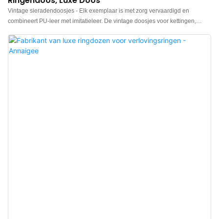
Ringendoos, Luxe Doos
Vintage sieradendoosjes - Elk exemplaar is met zorg vervaardigd en
combineert PU-leer met imitatieleer. De vintage doosjes voor kettingen,
oorbellen en ringen hebben allemaal een achthoekig ontwerp, zijn versierd
met metalen patronen en hebben sponskussentjes aan de binnenkant. Ze
zijn stabiel en discreet, en geschikt voor het tentoonstellen van diverse
sieraden. Vintage ringdoosjes te koop, neem gerust contact op voor meer
informatie.