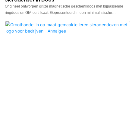
Origineel ontworpen grijze magnetische geschenkdoos met bijpassende
ringdoos en GIA-certificaat. Gepresenteerd in een minimalistische
verpakking met een strakke textuur. Gemaakt van hoogwaardige materialen,
met een elegante matte grijze afwerking, waardoor deze
sieradengeschenkdozen een opvallende uitstraling hebben. Chinese
fabrikant van luxe sieradengeschenkdozen. Logo, kleur en materiaal naar
wens aan te passen, en een lage minimale afname van 300 stuks. Perfect
voor merkeigenaren en winkels. Bestel nu!