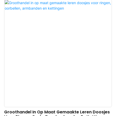
elegant en in combinatie met het fijn gestructureerde leer komt de
sieradendoos beter tot zijn recht, waardoor de charme van de sieraden
optimaal tot zijn recht komt. Wij zijn een Chinese fabrikant van grijze leren
sieradendozen. Logo, kleur en materiaal naar wens aan te passen, met een
lage minimale bestelhoeveelheid (MOQ) van 500 stuks. Perfect voor
merkeigenaren en winkels. Bestel nu!
Groothandel In Op Maat Gemaakte Leren Doosjes