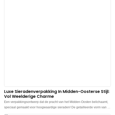
Perfect voor merkeigenaren en winkels. Bestel nu!
Luxe Sieradenverpakking In Midden-Oosterse Stijl:
Vol Weelderige Charme
Een verpakkingsontwerp dat de pracht van het Midden-Oosten belichaamt,
speciaal gemaakt voor hoogwaardige sieraden! De getailleerde vorm van de
doos, gecombineerd met het kenmerkende Midden-Oosterse geel, zorgt