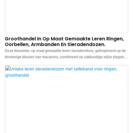
Groothandel In Op Maat Gemaakte Leren Ringen,
Oorbellen, Armbanden En Sieradendozen.
Deze klassieke, op maat gemaakte leren sieradendoos, geïnspireerd op de
dromerige kleuren van macarons, combineert op vakkundige wijze elegantie
en functionaliteit en is de perfecte bewaker voor uw sieraden. Of het nu gaat
om ringen, oorbellen, armbanden of kettingen, deze speciaal voor u
ontworpen sieradendoos biedt uw kostbare bezittingen overal en altijd een
zachte bescherming. De zachte kleuren geven u het gevoel alsof u in een
zoete droom bent, en elke keer dat u de doos opent, is het alsof u geniet van
een hapje van een heerlijke macaron, een bron van eindeloos plezier en
verrassing.