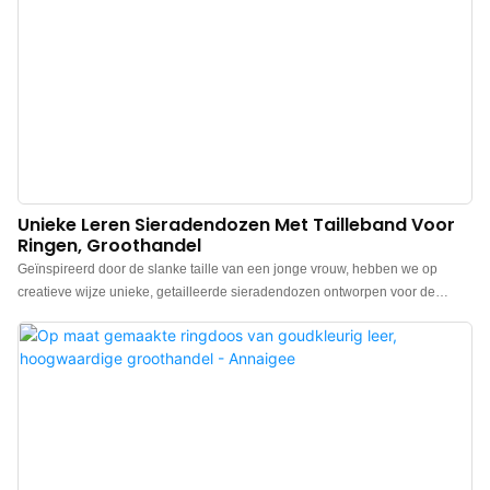
Unieke Leren Sieradendozen Met Tailleband Voor
Ringen, Groothandel
Geïnspireerd door de slanke taille van een jonge vrouw, hebben we op
creatieve wijze unieke, getailleerde sieradendozen ontworpen voor de
groothandel. De vloeiende en elegante rondingen van de doos zijn bedoeld
om al uw kostbare herinneringen op een elegante manier te bewaren.
Gemaakt van speciaal PU-leer, bootst het oppervlak de textuur van echt leer
na en biedt een uniek gevoel. De zachte aanraking is als een zacht
lentebriesje en zorgt voor een heerlijk gevoel. Of u hem nu op uw kaptafel
zet of in uw koffer opbergt, hij voegt kleur toe aan uw leven. De binnenkant is
bekleed met hoogwaardig fluweel, verfijnd en delicaat, kreukvrij en strak
gespannen. Het beschermt uw sieraden niet alleen tegen slijtage, maar