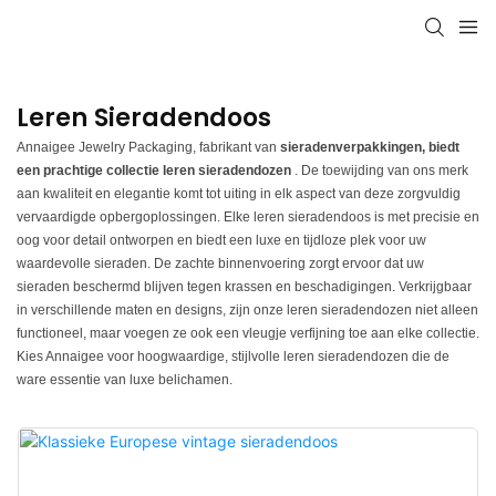
Leren Sieradendoos
Annaigee Jewelry Packaging, fabrikant van
sieradenverpakkingen, biedt
een prachtige collectie leren sieradendozen
. De toewijding van ons merk
aan kwaliteit en elegantie komt tot uiting in elk aspect van deze zorgvuldig
vervaardigde opbergoplossingen. Elke leren sieradendoos is met precisie en
oog voor detail ontworpen en biedt een luxe en tijdloze plek voor uw
waardevolle sieraden. De zachte binnenvoering zorgt ervoor dat uw
sieraden beschermd blijven tegen krassen en beschadigingen. Verkrijgbaar
in verschillende maten en designs, zijn onze leren sieradendozen niet alleen
functioneel, maar voegen ze ook een vleugje verfijning toe aan elke collectie.
Kies Annaigee voor hoogwaardige, stijlvolle leren sieradendozen die de
ware essentie van luxe belichamen.