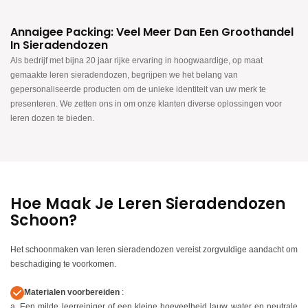
Annaigee Packing: Veel Meer Dan Een Groothandel
In Sieradendozen
Als bedrijf met bijna 20 jaar rijke ervaring in hoogwaardige, op maat
gemaakte leren sieradendozen, begrijpen we het belang van
gepersonaliseerde producten om de unieke identiteit van uw merk te
presenteren. We zetten ons in om onze klanten diverse oplossingen voor
leren dozen te bieden.
Hoe Maak Je Leren Sieradendozen
Schoon?
Het schoonmaken van leren sieradendozen vereist zorgvuldige aandacht om
beschadiging te voorkomen.
Materialen voorbereiden
:
a. Een milde leerreiniger of een kleine hoeveelheid lauw water en neutrale