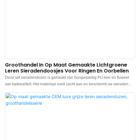
Groothandel In Op Maat Gemaakte Lichtgroene
Leren Sieradendoosjes Voor Ringen En Oorbellen
Deze set sieradendozen is gemaakt van hoogwaardig PU-leer en fluweel
van topkwaliteit. Het materiaal voelt zacht aan en beschermt uw sieraden
uitstekend tegen beschadiging en slijtage. De doos voelt luxe aan, heeft een
elegante kleur en het zachte witte fluweel aan de binnenkant geeft de
sieradendoos een extra luxe uitstraling, waardoor de charme van uw
sieraden nog beter tot zijn recht komt. Gepersonaliseerde leren doos voor
ringen, oorbellen, kettingen en hangers. Logo, kleur en materiaal naar keuze
en een lage minimale afname van 300 stuks. Perfect voor merkeigenaren en
winkels. Bestel nu!