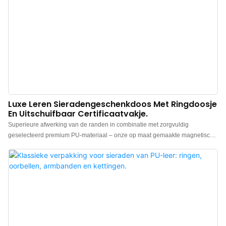
Luxe Leren Sieradengeschenkdoos Met Ringdoosje
En Uitschuifbaar Certificaatvakje.
Superieure afwerking van de randen in combinatie met zorgvuldig
geselecteerd premium PU-materiaal – onze op maat gemaakte magnetische
geschenkdoos met klapdeksel tilt het uitpakritueel naar een ongekend
niveau. Met een ingebouwd, apart en exclusief ringvakje voorkomt de doos
effectief schudden en krassen, waardoor uw kostbare sieraden optimaal
beschermd zijn. Het slanke uittrekbare ontwerp biedt delicate bescherming
voor sieradencertificaten, beschermt ze tegen beschadigingen en maakt het
mogelijk om een ​​exclusief logo toe te voegen. Naast de functionaliteit
versterkt dit doordachte detail de premium status van het merk.