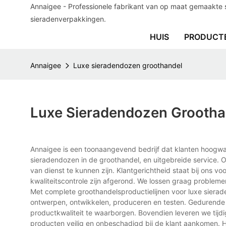
Annaigee - Professionele fabrikant van op maat gemaakte 
sieradenverpakkingen.
HUIS
PRODUCT
Annaigee
Luxe sieradendozen groothandel
Luxe Sieradendozen Grootha
Annaigee is een toonaangevend bedrijf dat klanten hoogwa
sieradendozen in de groothandel, en uitgebreide service. O
van dienst te kunnen zijn. Klantgerichtheid staat bij ons v
kwaliteitscontrole zijn afgerond. We lossen graag proble
Met complete groothandelsproductielijnen voor luxe siera
ontwerpen, ontwikkelen, produceren en testen. Gedurende h
productkwaliteit te waarborgen. Bovendien leveren we tijd
producten veilig en onbeschadigd bij de klant aankomen. H