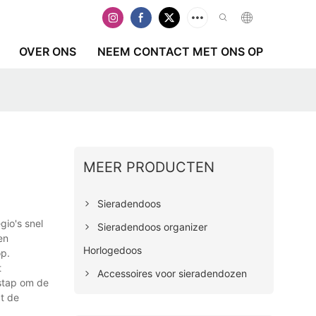
OVER ONS
NEEM CONTACT MET ONS OP
MEER PRODUCTEN
Sieradendoos
gio's snel
Sieradendoos organizer
en
Horlogedoos
op.
t
Accessoires voor sieradendozen
 stap om de
t de