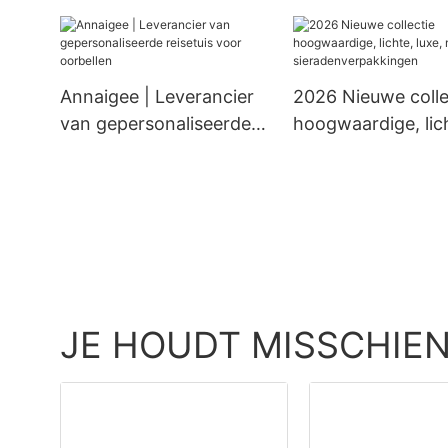
kartonnen dozen,
papieren tassen 
verpakkingen op maat,
met uw eigen logo
tissuepapier voor
Topverkoop
kleding, schoenen,
Annaigee | Leverancier
2026 Nieuwe colle
sieraden,
van gepersonaliseerde
hoogwaardige, lic
geschenkverpakkingen.
reisetuis voor oorbellen
luxe, moderne
sieradenverpakki
JE HOUDT MISSCHIEN