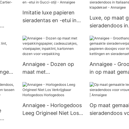
Imitatie luxe papieren
Luxe, op maat 
sieradentas en -etui in
sieradendoos in
Gucci-stijl - Annaigee
kdozen
Italiaanse stijl m
Annaigee
klapdeksel - An
Annaigee - Dozen op
Annaigee - Gro
ingen
maat met
in op maat gem
verpakkingspapier,
sieradenverpak
cadeauzakjes,
papieren doosje
vloeipapier, inpaklint,
ringen, kettinge
kartonnen dozen voor
sieradensets.
Annaigee - Horlogedoos
Op maat gemaak
e
verpakking
Leeg Origineel Niet Los
sieradendoos v
Verkrijgbaar
vrouwen Fabrika
Horlogedoos
Annaigee