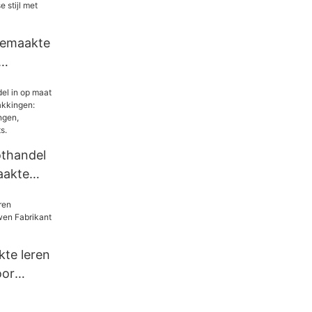
gemaakte
et
naigee
othandel
aakte
kingen:
s voor
n en
te leren
oor
nt |