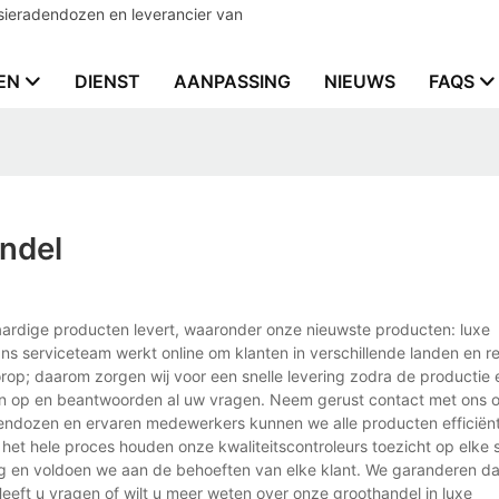
sieradendozen en leverancier van
EN
DIENST
AANPASSING
NIEUWS
FAQS
ndel
ardige producten levert, waaronder onze nieuwste producten: luxe
ns serviceteam werkt online om klanten in verschillende landen en re
oorop; daarom zorgen wij voor een snelle levering zodra de productie 
men op en beantwoorden al uw vragen. Neem gerust contact met ons 
dendozen en ervaren medewerkers kunnen we alle producten efficiën
et hele proces houden onze kwaliteitscontroleurs toezicht op elke
ig en voldoen we aan de behoeften van elke klant. We garanderen da
eeft u vragen of wilt u meer weten over onze groothandel in luxe