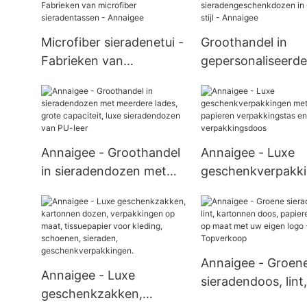
Microfiber sieradenetui -
Groothandel in
Fabrieken van
gepersonaliseerde
microfiber
sieradengeschen
sieradentassen -
in Cartier-stijl - 
Annaigee
Annaigee - Groothandel
Annaigee - Luxe
in sieradendozen met
geschenkverpakk
meerdere lades, grote
met lint, papieren
capaciteit, luxe
verpakkingstas en
sieradendozen van PU-
verpakkingsdoos
leer
Annaigee - Groen
Annaigee - Luxe
sieradendoos, lint,
geschenkzakken,
kartonnen doos,