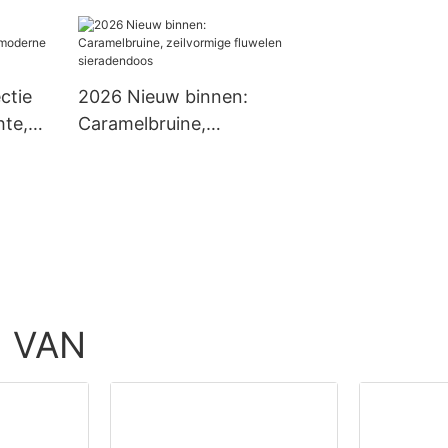
op maat
Horlogedoos
 -
ctie
2026 Nieuw binnen:
hte,
Caramelbruine,
zeilvormige fluwelen
ngen
sieradendoos
 VAN