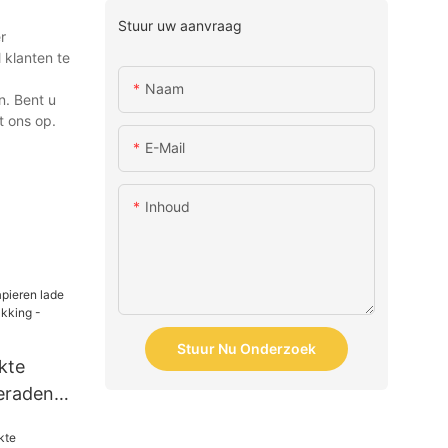
Stuur uw aanvraag
r
 klanten te
Naam
n. Bent u
t ons op.
E-Mail
Inhoud
Stuur Nu Onderzoek
kte
ieraden
king -
ging