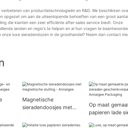
et verbeteren van productietechnologieën en R&D. We beschikken ove
n opgezet om aan de uiteenlopende behoeften van een groot aantal
ng die klanten een zeer efficiënte after-sales service biedt. Onze
chillende landen en regio's te helpen en al hun vragen te beantwoorde
 in onze luxe sieradendozen in de groothandel? Neem dan contact me
n
e
Magnetische
Op maat gemaa
sieradendoosjes met
papieren lade s
leer -
magnetische sluiting -
geschenkverpak
Annaigee
Annaigee Packa