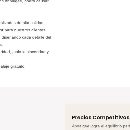
 con Annaigee, podrá causar
alizados de alta calidad,
or para nuestros clientes.
 diseñando cada detalle del
s.
idad; ¡solo la sinceridad y
laje gratuito!
Precios Competitivos
Annaigee logra el equilibrio per