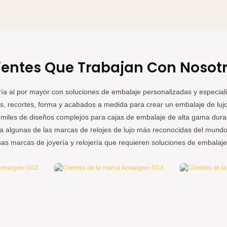
en el cliente, gestionamos nuestro negocio con integridad.
e
Nuestra fábrica cuenta con su propio edificio y línea de
N
r
producción, y no dependemos de intermediarios para obtener
p
beneficios de las diferencias de precio.
b
ientes Que Trabajan Con Nosot
ría al por mayor con soluciones de embalaje personalizadas y especial
os, recortes, forma y acabados a medida para crear un embalaje de lujo
miles de diseños complejos para cajas de embalaje de alta gama duran
ara algunas de las marcas de relojes de lujo más reconocidas del mundo
s marcas de joyería y relojería que requieren soluciones de embalaje 