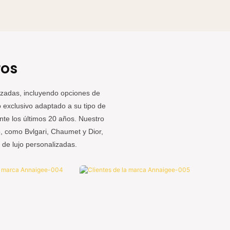
n el cliente, gestionamos nuestro negocio con integridad.
Selecc
uestra fábrica cuenta con su propio edificio y línea de
calidad
roducción, y no dependemos de intermediarios para obtener
eneficios de las diferencias de precio.
ros
izadas, incluyendo opciones de
 exclusivo adaptado a su tipo de
te los últimos 20 años. Nuestro
, como Bvlgari, Chaumet y Dior,
de lujo personalizadas.