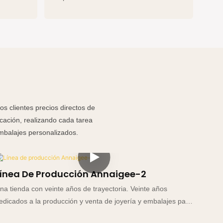
os clientes precios directos de
cación, realizando cada tarea
embalajes personalizados.
ínea De Producción Annaigee-2
Líne
na tienda con veinte años de trayectoria. Veinte años
Diseño
edicados a la producción y venta de joyería y embalajes para
marcas 
elojes. Basándonos en la honestidad y un enfoque centrado
funcion