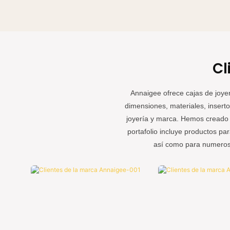
en el cliente, gestionamos nuestro negocio con integridad.
Nuestra fábrica cuenta con su propio edificio y línea de
producción, y no dependemos de intermediarios para obtene
beneficios de las diferencias de precio.
Cl
Annaigee ofrece cajas de joye
dimensiones, materiales, insert
joyería y marca. Hemos creado 
portafolio incluye productos p
así como para numerosa