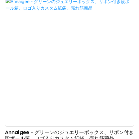
ことができました。さらに、国際的な品質基準と規則に基づいて製造されて
いるため、高品質が保証されています。このように多くの利点を持つジュエ
リーボックス、ポーチ、ティッシュペーパー、ショッピングバッグ、ギフト
ボックスは、実用面で非常に高い価値を発揮します。
Annaigee - グリーンのジュエリーボックス、リボン付き
段ボール箱、ロゴ入りカスタム紙袋、売れ筋商品