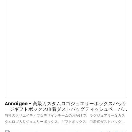
Annaigee - 高級カスタムロゴジュエリーボックスパッケ
ージギフトボックス巾着ダストバッグティッシュペーパー
パッケージトップセールス
当社のクリエイティブなデザインチームのおかげで、ラグジュアリーなカス
タムロゴ入りジュエリーボックス、ギフトボックス、巾着式ダストバッグ、
ティッシュペーパーパッケージを他に類を見ないユニークな外観に仕上げる