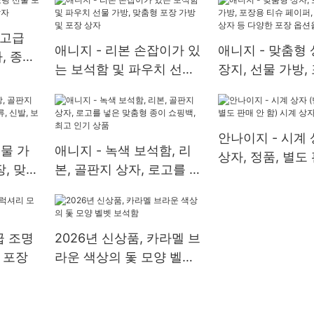
색 벨벳
 고급
애니지 - 리본 손잡이가 있
애니지 - 맞춤형 
, 종이
는 보석함 및 파우치 선물
장지, 선물 가방,
가방, 맞춤형 포장 가방 및
슈 페이퍼, 리본,
포장 상자
자 등 다양한 포
제공합니다.
안나이지 - 시계 
선물 가
애니지 - 녹색 보석함, 리
상자, 정품, 별도
장, 맞춤
본, 골판지 상자, 로고를 넣
함) 시계 상자 시
발, 보
은 맞춤형 종이 쇼핑백, 최
자
고 인기 상품
급 조명
2026년 신상품, 카라멜 브
 포장
라운 색상의 돛 모양 벨벳
보석함