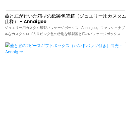
蓋と底が付いた箱型の紙製包装箱（ジュエリー用カスタム
仕様） - Annaigee
ジュエリー用カスタム紙製パッケージボックス - Annaigee。ファッショナブ
ルなカスタムロゴ入りピンク色の特別な紙製蓋と底のパッケージボックス。
内側のライニングは多機能な組み合わせスタイルで、ネックレス、リング、
イヤリング、ペアリング、ブレスレットなどを収納できます。ジュエリー用
の高品質な蓋と底のボックスパッケージを提供します。耐久性がありカスタ
マイズ可能なボックスは、製品の安全性と魅力を保証します。ブランドイメ
ージと顧客体験の向上を目指す小売業者やメーカーに最適です。