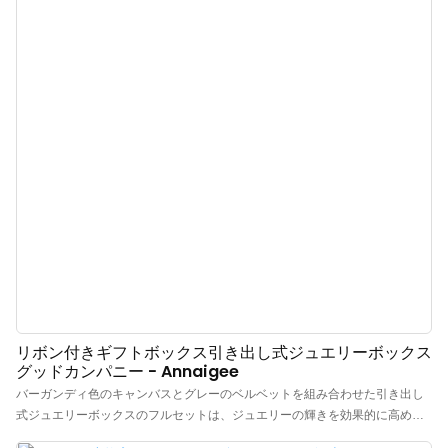
リボン付きギフトボックス引き出し式ジュエリーボックス
グッドカンパニー - Annaigee
バーガンディ色のキャンバスとグレーのベルベットを組み合わせた引き出し
式ジュエリーボックスのフルセットは、ジュエリーの輝きを効果的に高め、
消費者に最高の贅沢感をもたらします。リボン付きギフトボックスは、輸入