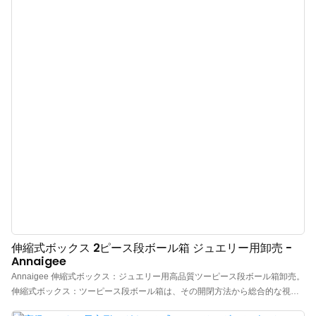
伸縮式ボックス 2ピース段ボール箱 ジュエリー用卸売 -
Annaigee
Annaigee 伸縮式ボックス：ジュエリー用高品質ツーピース段ボール箱卸売。
伸縮式ボックス：ツーピース段ボール箱は、その開閉方法から総合的な視覚
的インパクトを生み出し、ギフトに最適です。ツーピースボックスは見た目