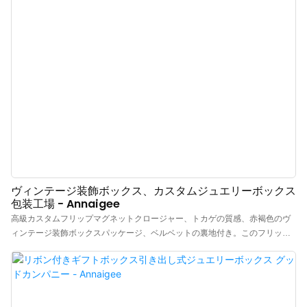
です。リングをほこり、汚れ、損傷から守ります。スナップボタンのデザイ
ンは簡単に開けることができ、旅行に最適です。 多目的で便利： トラベルリ
ングホルダーは実用的で、ジュエリー、リング、イヤリングを簡単に収納で
きます。 小さなバッグの形状デザイン： スナップボタン付きのミニ小さなバ
ッグのデザインにより、持ち運びが簡単になります。
ヴィンテージ装飾ボックス、カスタムジュエリーボックス
包装工場 - Annaigee
高級カスタムフリップマグネットクロージャー、トカゲの質感、赤褐色のヴ
ィンテージ装飾ボックスパッケージ、ベルベットの裏地付き。このフリップ
マグネットジュエリーボックスは非常に高級です。赤いトカゲの質感が最大
の特徴で、本物のトカゲの皮に似た高貴で繊細でユニークな質感を持ちなが
ら、価格は本物のトカゲの皮よりもはるかに低く、一般の人々にも手頃な価
格になっています。ユニークで豪華なヴィンテージスタイルは、あらゆる種
類のジュエリーに適しています。