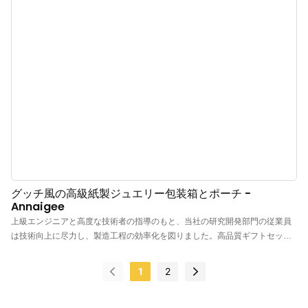
グッチ風の高級紙製ジュエリー包装箱とポーチ -
Annaigee
上級エンジニアと高度な技術者の指導のもと、当社の研究開発部門の従業員
は技術向上に尽力し、製造工程の効率化を図りました。高品質ギフトセット
用ボックス、ショッピングペーパーバッグ、ロゴ入りジュエリーポーチなど
の分野で、当社の製品は高い評価を得ています。
1
2