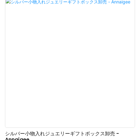
キャンバスの外装と、対照的な厳選されたグレーのベルベットのふわふわし
た内装で作られており、開けるたびにベルベットの色が際立ちます。
シルバー小物入れジュエリーギフトボックス卸売 -
Annaigee