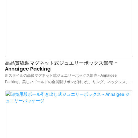
高品質紙製マグネット式ジュエリーボックス卸売 -
Annaigee Packing
新スタイルの高級マグネット式ジュエリーボックス卸売 - Annaigee
Packing。美しいゴールドの金属製リボンが付いた、リング、ネックレス、ブ
レスレット用の高級マグネット式フリップペーパーボックス。魅力的なダー
クブルーのテクスチャペーパーと高品質の白いベルベットを組み合わせるこ
とで、より個性的になります。卸売りの高品質ペーパーマグネット式ジュエ
リーボックスは、安全なマグネット式留め具でジュエリーのディスプレイと
保管に最適です。ニーズに合わせてさまざまなサイズと色をご用意していま
す。ジュエリー製品をスタイリッシュかつ機能的に展示する方法です。