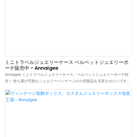
ミニトラベルジュエリーケース ベルベットジュエリーポ
ーチ販売中 - Annaigee
Annaigee ミニトラベルジュエリーケース：ベルベットジュエリーポーチ卸
売！ 持ち運び可能なジュエリーパッケージの小売製品を充実させたいです
か？ ジュエリーショップ向けの丈夫で信頼できるトラベルリングホルダーを
お探しですか？ そうなら、もう探す必要はありません！ 当社のトラベルリン
グホルダーは、お客様のニーズを満たすはずです。 ベルベットリングポーチ
は、まさにあなたにぴったりの製品です！ ミニトラベルジュエリーケースの
特徴 高品質： このトラベルジュエリーケースは丈夫で実用的で、高品質のベ
ルベットで作られています。柔らかく密度の高い素材で、ジュエリーを損傷
から保護します。 実用的なデザイン： シンプルで繊細なデザイン、合理的な
構造、保護的で安全なポータブルリングホルダーは、リングに便利で装飾的