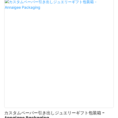
生地で作られており、柔らかく繊細で、ジュエリーをより良く保護します。
洗練されたスタイリッシュなデザインが特徴の Annaigee ジュエリーパッケ
ージ引き出しセットは、売れ筋商品です。耐久性のある段ボールで作られた
このセットは、ジュエリーコレクションの保管と整理に最適です。信頼でき
る引き出しボックスメーカーによって製造されており、大切なアイテムを安
全に保管するのに理想的な選択肢です。
カスタムペーパー引き出しジュエリーギフト包装箱 -
Annaigee Packaging