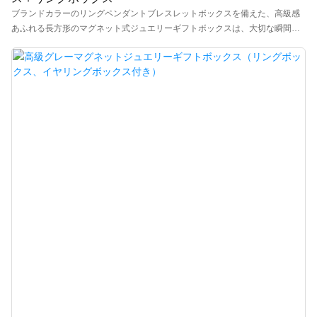
ブランドカラーのリングペンダントブレスレットボックスを備えた、高級感
あふれる長方形のマグネット式ジュエリーギフトボックスは、大切な瞬間に
最適です。ブランド販売店やジュエリーショップは、洗練されたデザインと
究極の保護のための「ベージュのベルベットの内装」が特徴の「高級段ボー
ル紙マグネット式ギフトボックスとリングボックス」を使用して、ジュエリ
ーのプレゼンテーションをアップグレードできます。ジュエリーショップや
ブティック、ブライダル＆ウェディングリングのパッケージ、高級ギフト＆
プロポーズ、カスタムジュエリーブランドに最適です。