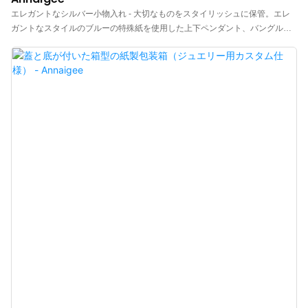
エレガントなシルバー小物入れ - 大切なものをスタイリッシュに保管。エレ
ガントなスタイルのブルーの特殊紙を使用した上下ペンダント、バングル、
イヤリング、ブレスレット、ネックレス、リングのパッケージボックス。精
巧な職人技が光ります。あらゆる機会に最適な、お手頃価格の卸売ジュエリ
ーギフトボックスと、高品質でスタイリッシュなパッケージオプションをご
用意しています。汎用性が高く、お揃いのハンドバッグが付属し、セットと
して高いコストパフォーマンスを提供します。