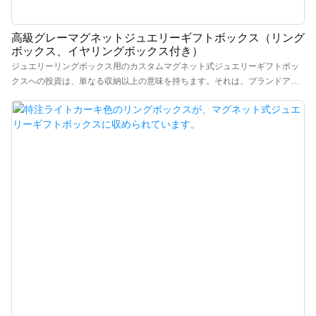
高級グレーマグネットジュエリーギフトボックス（リング
ボックス、イヤリングボックス付き）
ジュエリーリングボックス用のカスタムマグネット式ジュエリーギフトボッ
クスへの投資は、単なる収納以上の意味を持ちます。それは、ブランドアイ
デンティティとコミュニケーションを効果的に強化することにつながりま
す。ブランド販売業者やジュエリーショップは、洗練されたデザインと究極
の保護を実現する「ライトグレーのベルベット調の内装」を特徴とする当社
の「高級カスタムマグネット式ジュエリーギフトボックスとリングボック
ス」で、ジュエリーのプレゼンテーションをアップグレードできます。ジュ
エリーショップやブティック、ブライダルリングやウェディングリングのパ
ッケージ、高級ギフトやプロポーズ、カスタムジュエリーブランドに最適で
す。