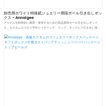
卸売用ホワイト特殊紙ジュエリー用段ボール引き出しボッ
クス - Annaigee
アイテムを効率的に整理・保管するための高品質段ボール引き出しボック
ス。カスタムロゴ入り手作りイヤリング、リング、ネックレス引き出し段ボ
ール紙ジュエリー包装ボックスをご紹介します。コスト効率の良いアプロー
チで高級感のあるパッケージング感を伝えるシンプルなスライド式引き出し
ボックス。洗練された白いデザインと特別な紙のディテールが特徴で、ジュ
エリーや小物の保管に最適です。卸売りのAnnaigeeボックスは、スタイリッ
シュで耐久性のあるパッケージソリューションを探している小売業者に最適
です。