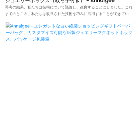
ジュエリーボックス（取っ手付き） - Annaigee
再考の結果、私たちは技術について議論し、改良することにしました。これ
までのところ、私たちは改良された技術を巧みに活用することができていま
す。これにより、作業効率の向上と、カスタムロゴ入りジュエリーパッケー
ジボックス、リング、ネックレス、イヤリング、取っ手付きジュエリーボッ
クス、紙製引き出しジュエリーボックスの品質保証に貢献しています。その
価値は、ジュエリーボックスなど幅広い応用分野で見出すことができます。