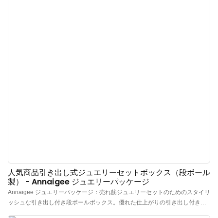
えます。スタイリッシュでお手頃なパッケージをお探しの小売業者や個人販
売者に最適です。
人気商品引き出し式ジュエリーセットボックス（段ボール
製） - Annaigee ジュエリーパッケージ
Annaigee ジュエリーパッケージ：売れ筋ジュエリーセットのためのスタイリ
ッシュな引き出し付き段ボールボックス。優れた仕上がりの引き出し付きカ
スタム段ボールジュエリーボックスをご紹介します。内側は高級フランネル