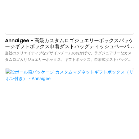
Annaigee - 高級カスタムロゴジュエリーボックスパッケ
ージギフトボックス巾着ダストバッグティッシュペーパー
パッケージトップセールス
当社のクリエイティブなデザインチームのおかげで、ラグジュアリーなカス
タムロゴ入りジュエリーボックス、ギフトボックス、巾着式ダストバッグ、
ティッシュペーパーパッケージを他に類を見ないユニークな外観に仕上げる
ことができました。さらに、国際的な品質基準と規則に基づいて製造されて
いるため、高品質が保証されています。このように多くの利点を持つジュエ
リーボックス、ポーチ、ティッシュペーパー、ショッピングバッグ、ギフト
ボックスは、実用面で非常に高い価値を発揮します。