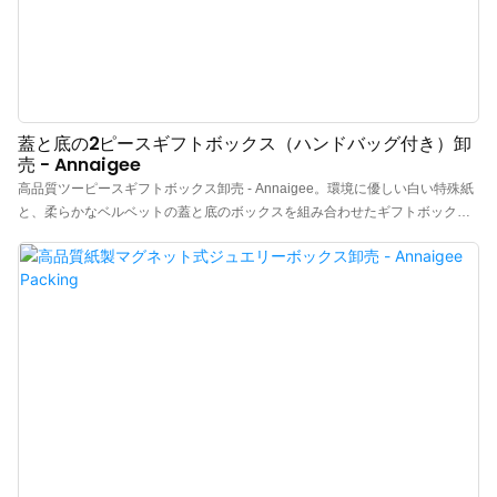
蓋と底の2ピースギフトボックス（ハンドバッグ付き）卸
売 - Annaigee
高品質ツーピースギフトボックス卸売 - Annaigee。環境に優しい白い特殊紙
と、柔らかなベルベットの蓋と底のボックスを組み合わせたギフトボックス
です。指輪、イヤリング、ペンダントに最適なジュエリーギフトボックスで
す。上下のボックスは、高い包装品質、優れた質感、高い包装強度を備え、
持ち運びも簡単です。ハンドバッグ付き - Annaigeeの蓋と底のボックスは、
完璧なギフト包装ソリューションです。さらに便利なスタイリッシュなハン
ドバッグが付属しています。この卸売商品は、顧客に高品質のギフト包装オ
プションを提供したい小売業者に最適です。