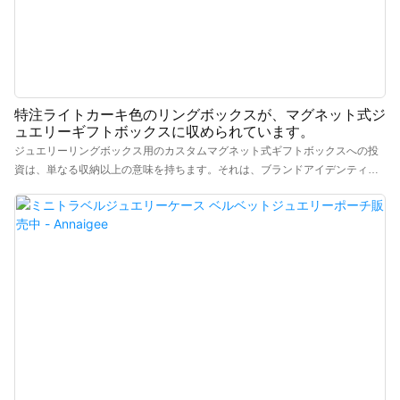
特注ライトカーキ色のリングボックスが、マグネット式ジ
ュエリーギフトボックスに収められています。
ジュエリーリングボックス用のカスタムマグネット式ギフトボックスへの投
資は、単なる収納以上の意味を持ちます。それは、ブランドアイデンティテ
ィとコミュニケーションを効果的に強化することにつながります。ブランド
販売業者やジュエリーショップは、洗練されたデザインと究極の保護を実現
する「ベージュのベルベット調の内装」が特徴の「高級段ボール紙製マグネ
ット式ギフトボックスとリングボックス」で、ジュエリーのプレゼンテーシ
ョンをアップグレードできます。ジュエリーショップやブティック、ブライ
ダルリングやウェディングリングのパッケージ、高級ギフトやプロポーズ、
カスタムジュエリーブランドに最適です。