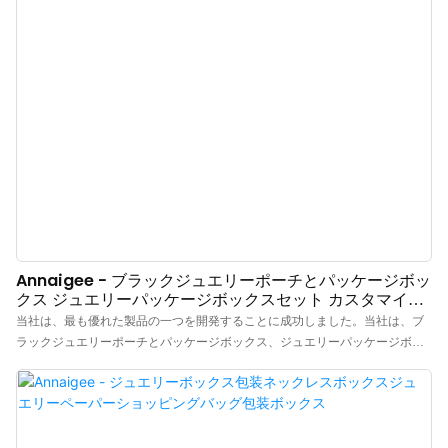
Annaigee - ブラックジュエリーポーチとパッケージボッ
クス ジュエリーパッケージボックスセット カスタマイズ
可能な梱包アクセサリー パッケージボックス
当社は、最も優れた製品の一つを開発することに成功しました。当社は、ブ
ラックジュエリーポーチとパッケージボックス、ジュエリーパッケージボッ
クスセット、カスタマイズされた梱包アクセサリーがジュエリーボックスの
分野で最大の効果を発揮できることを証明するために、多くの実地実験を実
施しました。