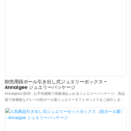
卸売用段ボール引き出し式ジュエリーボックス -
Annaigee ジュエリーパッケージ
Annaigeeの卸売 - お手頃価格で高級感あふれるジュエリーパッケージ。高品
質で低価格なグレーの段ボール製ジュエリーギフトボックスをご紹介しま
す。最小注文数量（MOQ）が少なく、引き出し付きの高級ジュエリーボック
スです。引き出しの内側またはボックスの上部にロゴを印刷できます。この
Annaigeeの卸売ジュエリーパッケージボックスは、ジュエリーの保管とプレ
ゼンテーションに最適です。段ボール製の引き出し式デザインにより内容物
へのアクセスが容易で、洗練されたブラック仕上げがエレガントな印象を与