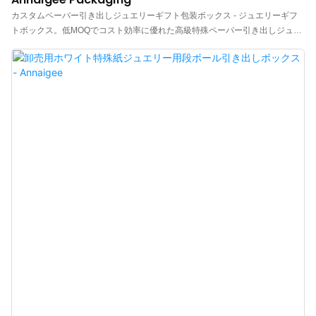
カスタムペーパー引き出しジュエリーギフト包装ボックス - ジュエリーギフ
トボックス。低MOQでコスト効率に優れた高級特殊ペーパー引き出しジュエ
リー包装ボックスをご紹介します。肌に優しく、耐摩耗性に優れています。
精巧な質感とフルボックスは、コレクションセレモニーの雰囲気を醸し出し
ます。カスタムペーパー引き出しデザインにより、Annaigee Packagingはジ
ュエリーギフト用の高品質でスタイリッシュな包装ソリューションを提供し
ます。これらのボックスは、貴重なアクセサリーのプレゼンテーションと保
管に最適です。エレガントでカスタマイズ可能な包装オプションには、
Annaigeeをお選びください。