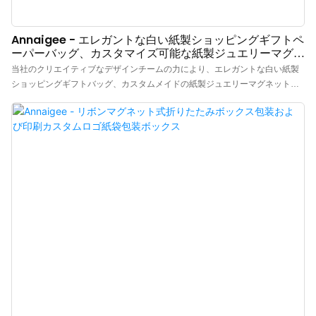
Annaigee - エレガントな白い紙製ショッピングギフトペ
ーパーバッグ、カスタマイズ可能な紙製ジュエリーマグネ
ットボックス、パッケージ包装箱
当社のクリエイティブなデザインチームの力により、エレガントな白い紙製
ショッピングギフトバッグ、カスタムメイドの紙製ジュエリーマグネットボ
ックスパッケージを、他に類を見ないユニークな外観に仕上げることに成功
しました。さらに、国際的な品質基準と規則に基づいて製造されているた
め、高品質が保証されています。このように多くの利点を備えたジュエリー
ボックス、ポーチ、ティッシュペーパー、ショッピングバッグ、ギフトボッ
クスは、実用面で非常に高い価値を発揮します。