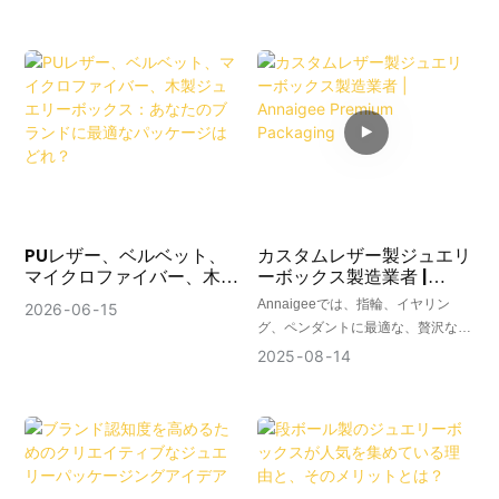
ーパッケージのトレンド
PUレザー、ベルベット、
カスタムレザー製ジュエリ
マイクロファイバー、木製
ーボックス製造業者 |
ジュエリーボックス：あな
Annaigee Premium
Annaigeeでは、指輪、イヤリン
2026
06
15
たのブランドに最適なパッ
Packaging
グ、ペンダントに最適な、贅沢なパ
ケージはどれ？
ッケージングソリューションを提供
2025
08
14
する最高級のベルベット製ジュエリ
ーボックスを取り揃えています。カ
スタムデザイン、世界規模のサービ
ス、そしてお手頃価格のラグジュア
リーをお届けします。