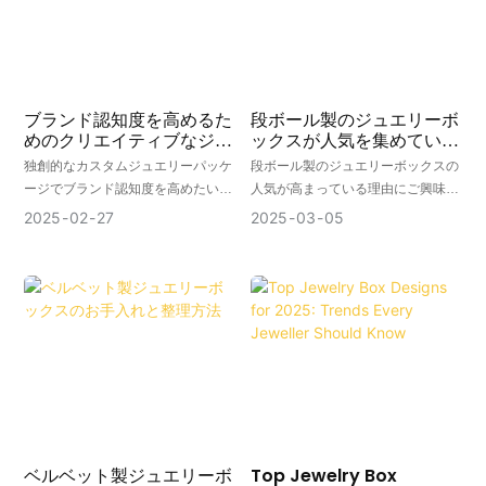
ブランド認知度を高めるた
段ボール製のジュエリーボ
めのクリエイティブなジュ
ックスが人気を集めている
エリーパッケージングアイ
理由と、そのメリットと
独創的なカスタムジュエリーパッケ
段ボール製のジュエリーボックスの
デア
は？
ージでブランド認知度を高めたいと
人気が高まっている理由にご興味は
お考えですか？この記事では、競合
ありませんか？この記事では、多く
2025
02
27
2025
03
05
他社との差別化を図るための、クリ
の大手ブランドがジュエリーの梱包
エイティブなジュエリーパッケージ
に段ボール箱を採用するようになっ
ング方法について解説します。
た理由を探り、段ボール製ジュエリ
ーボックスを使用する8つのメリッ
トをご紹介します。
今日の市場において、ジュエリー用
の特注段ボール箱は、単なる機能的
な容器としての役割を超え、ブラン
ド変革の重要な接点、そして持続可
能なファッションイニシアチブの戦
略的な礎石として台頭している。
ベルベット製ジュエリーボ
Top Jewelry Box