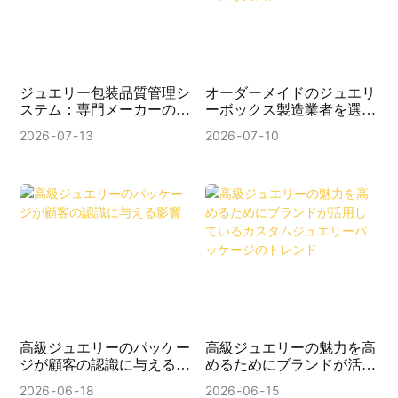
ジュエリー包装品質管理シ
オーダーメイドのジュエリ
ステム：専門メーカーのチ
ーボックス製造業者を選ぶ
ェックポイント
方法（注文前に確認すべき
2026
07
13
2026
07
10
10の重要な質問）
高級ジュエリーのパッケー
高級ジュエリーの魅力を高
ジが顧客の認識に与える影
めるためにブランドが活用
響
しているカスタムジュエリ
2026
06
18
2026
06
15