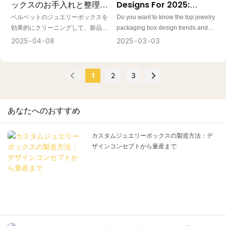
ックスのお手入れと整理方
Designs For 2025:
法
Trends Every Jeweller
ベルベットのジュエリーボックスを
Do you want to know the top jewelry
Should Know
効果的にクリーニングして、新品同
packaging box design trends and
様の状態を保つための最適な方法を
ideas for 2025? In this article, we
2025
04
08
2025
03
03
ご紹介します。ジュエリーの適切な
will explore the reasons jewellery
保管は、ジュエリーボックス自体の
box packaging design is crucial for
メンテナンスと同じくらい重要で
business growth and ten optimized
1
2
3
す。ベルベットのジュエリーボック
strategies to help you design
スを長年美しく保つためのヒントを
custom jewelry packaging that
学びましょう。
stands out and resonates with your
あなたへのおすすめ
audience.
カスタムジュエリーボックスの製造方法：デ
ザインコンセプトから量産まで