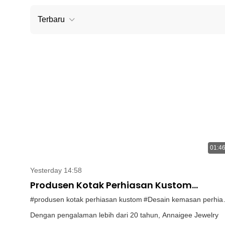
Terbaru
01:4
Yesterday 14:58
Produsen Kotak Perhiasan Kustom
Memamerkan Kekuatan Produksi Pabrik
#produsen kotak perhiasan kustom
#Desain kemasan perhiasan1
Annaigee
Dengan pengalaman lebih dari 20 tahun, Annaigee Jewelry