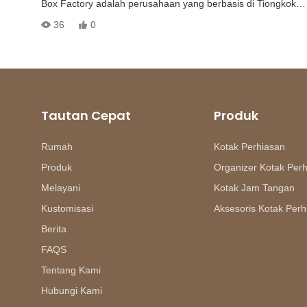
Box Factory adalah perusahaan yang berbasis di Tiongkok
yang mengkhususkan diri dalam kemasan perhiasan kustom.
36
0
Dengan memanfaatkan rantai pasokan yang matang dan
keunggulan biaya, kami berkomitmen untuk menghadirkan
produk berkualitas tinggi, kustomisasi yang ramah anggaran,
Tautan Cepat
Produk
dan layanan pelanggan yang luar biasa.
Rumah
Kotak Perhiasan
Produk
Organizer Kotak Per
Bermitra dengan Annaigee memungkinkan Anda untuk
Melayani
Kotak Jam Tangan
memberikan kesan pertama yang kuat kepada klien perhias
Kustomisasi
Aksesoris Kotak Perh
Anda.
Berita
FAQS
Tentang Kami
Hubungi Kami