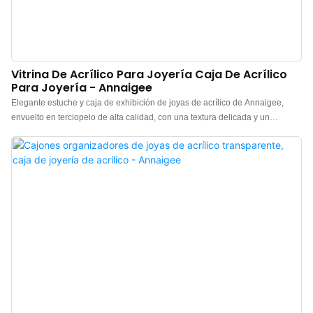
Vitrina De Acrílico Para Joyería Caja De Acrílico
Para Joyería - Annaigee
Elegante estuche y caja de exhibición de joyas de acrílico de Annaigee,
envuelto en terciopelo de alta calidad, con una textura delicada y un
envoltorio sólido. Este estuche de exhibición de joyas, combinado con una
tapa de acrílico, permite a los clientes seleccionar y ver las joyas sin abrir la
caja. Disponible en varios colores, este estuche es imprescindible para
cualquier persona con joyas valiosas. >Material de calidad: El terciopelo de
alta calidad le da al pequeño joyero un aspecto elegante y con estilo. El
terciopelo y los relojes de metal dorado combinados crean un organizador
de viaje de joyas clásico y lujoso. >Tamaño de viaje: Este estuche de viaje
para joyas está perfectamente diseñado para viajar. Puede mantener sus
accesorios de joyería favoritos seguros cuando está de viaje. El material
acrílico es resistente y a prueba de impactos. >Diseño inteligente: El lujoso
organizador de viaje para joyas de terciopelo admite almacenamiento
ajustable.