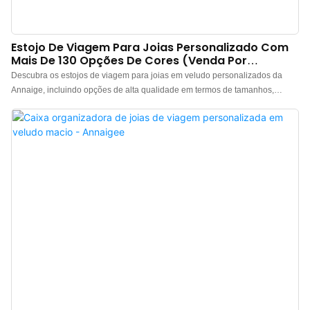
Estojo De Viagem Para Joias Personalizado Com
Mais De 130 Opções De Cores (venda Por
Atacado)
Descubra os estojos de viagem para joias em veludo personalizados da
Annaige, incluindo opções de alta qualidade em termos de tamanhos,
materiais e designs. Os estojos de viagem para joias são uma maneira
elegante e atemporal de organizar anéis, pulseiras e colares durante
viagens. Opte por uma embalagem clássica para joias com uma das
deslumbrantes caixas de veludo. Para maior variedade em estojos de
viagem para joias no atacado, também oferecemos caixas com acabamento
em veludo, que proporcionam uma textura macia, suave e luxuosa.
Oferecemos a opção de imprimir seu logotipo na caixa com um pedido
mínimo de apenas 50 unidades a preços acessíveis. Ideal para marcas de
joias, atacadistas e varejistas que buscam a expertise da Annaige.