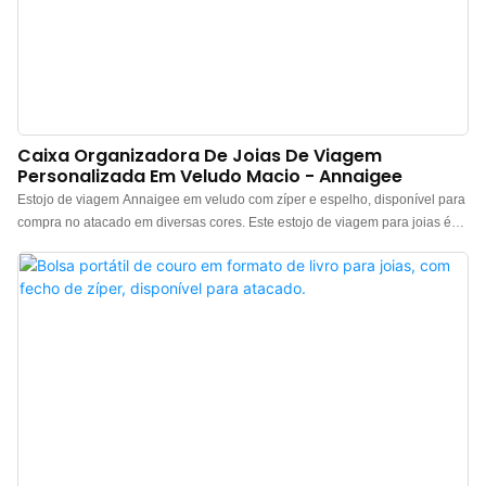
Caixa Organizadora De Joias De Viagem
Personalizada Em Veludo Macio - Annaigee
Estojo de viagem Annaigee em veludo com zíper e espelho, disponível para
compra no atacado em diversas cores. Este estojo de viagem para joias é
compacto e fácil de transportar, com tamanho reduzido, mas amplo espaço
interno. É ideal para viagens a negócios, pois cabe facilmente em uma
bolsa. Projetado para armazenar com segurança uma variedade de itens,
não importa a distância da sua viagem, este estojo compacto e resistente
com zíper também inclui um espelho com ângulo ajustável, permitindo que
viajantes individuais se vistam sem precisar tirar as joias do bolso. O interior
comporta no mínimo 3 pares de brincos, 6 anéis e 3 colares/pulseiras, além
de 4 compartimentos com divisórias removíveis, criando um espaço grande
ou dois espaços médios.