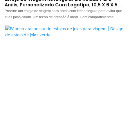
Anéis, Personalizado Com Logotipo, 10,5 X 6 X 5
Cm.
Procure um estojo de viagem para anéis com fecho seguro para evitar que
suas joias caiam. Um fecho de pressão é ideal. Com compartimentos
específicos para anéis, brincos e colares, este estojo de viagem manterá
suas joias indispensáveis ​​organizadas e em ordem durante suas viagens.