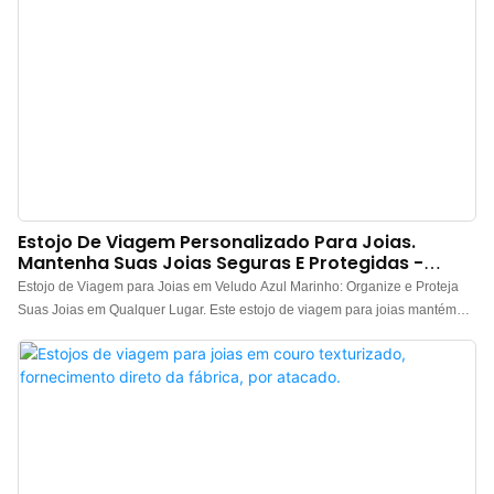
prática de usar.
Estojo De Viagem Personalizado Para Joias.
Mantenha Suas Joias Seguras E Protegidas -
Annaigee
Estojo de Viagem para Joias em Veludo Azul Marinho: Organize e Proteja
Suas Joias em Qualquer Lugar. Este estojo de viagem para joias mantém
suas joias organizadas e evita que seus colares se enrolem, além de contar
com um compartimento secreto para brincos e um espelho compacto
embutido. Nosso organizador de joias de viagem, espaçoso e compacto,
tem espaço para vários brincos, anéis, colares e pulseiras, e ainda é
pequeno o suficiente para caber na sua mala ou bolsa pequena. Chega de
nós e emaranhados irritantes: Este estojo de viagem para joias mantém
suas joias organizadas e evita que os colares se enrolem. Este estojo