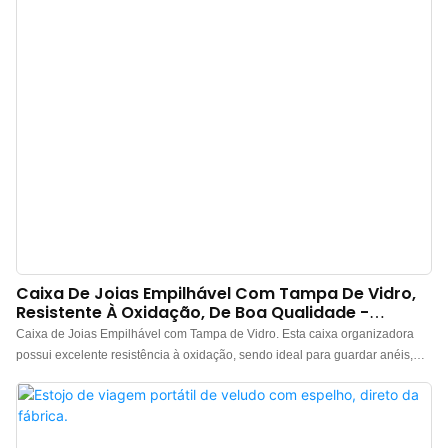
veludo com zíper são feitos de PVC transparente, permitindo fácil
visualização do conteúdo. O fecho abre e fecha com facilidade, garantindo
estabilidade e segurança.
Caixa De Joias Empilhável Com Tampa De Vidro,
Resistente À Oxidação, De Boa Qualidade -
Annaigee
Caixa de Joias Empilhável com Tampa de Vidro. Esta caixa organizadora
possui excelente resistência à oxidação, sendo ideal para guardar anéis,
colares, brincos, pulseiras, relógios e muito mais. Revestida em veludo de
alta qualidade, com textura delicada e acabamento impecável, esta caixa de
joias com tampa de vidro é um grande diferencial. Um dos seus principais
atrativos é o uso de cola importada, que possui excelente aderência, além