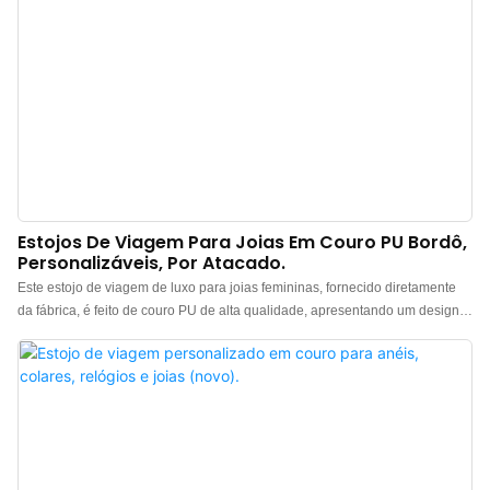
Estojos De Viagem Para Joias Em Couro PU Bordô,
Personalizáveis, Por Atacado.
Este estojo de viagem de luxo para joias femininas, fornecido diretamente
da fábrica, é feito de couro PU de alta qualidade, apresentando um design
minimalista e elegante. A sensação ao toque é premium, a cor é sofisticada
e, combinada com o couro de alta qualidade, torna o estojo de viagem para
joias ainda mais luxuoso e elegante, permitindo que as joias sejam exibidas
com maior destaque. Fabricante de estojos de viagem de luxo em couro
para joias na China. Logotipo, cor e material personalizados, com pedido
mínimo de apenas 500 unidades. Perfeito para proprietários de marcas e
lojas. Compre agora!