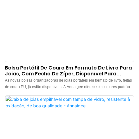
Bolsa Portátil De Couro Em Formato De Livro Para
Joias, Com Fecho De Zíper, Disponível Para
Atacado.
As novas bolsas organizadoras de joias portáteis em formato de livro, feitas
de couro PU, já estão disponíveis. A Annaigee oferece cinco cores padrão:
verde-oliva, branco-creme, café com leite, azul-claro e rosa-areia, além de
personalização para clientes de marcas. Essas bolsas em formato de livro
são feitas de couro PU impermeável, resistente à água e à poeira, fácil de
limpar e com toque macio. O design dessas bolsas organizadoras de joias
portáteis lembra um livro, simbolizando as memórias preciosas guardadas
em seu interior. Internamente, possuem um sistema de argolas metálicas de
alta qualidade para uma organização clara e organizada. Os bolsos de