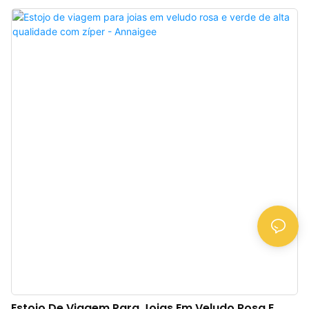
cantos arredondados e com cantos octogonais. A caixa é feita à mão com
veludo de alta qualidade. Somos fabricantes de caixas expositoras para
joias, oferecendo opções personalizadas com baixa quantidade mínima e
preço direto da fábrica.
Estojo De Viagem Para Joias Em Veludo Rosa E