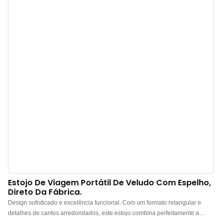
de ser incolor e inodora. Outro ponto forte é o design em camadas, inspirado
em bandejas de joias. Cada camada pode ser dividida em diferentes
compartimentos. Amantes de joias não podem perder esta caixa de joias
com tampa de vidro!
Estojo De Viagem Portátil De Veludo Com Espelho,
Direto Da Fábrica.
Design sofisticado e excelência funcional. Com um formato retangular e
detalhes de cantos arredondados, este estojo combina perfeitamente a