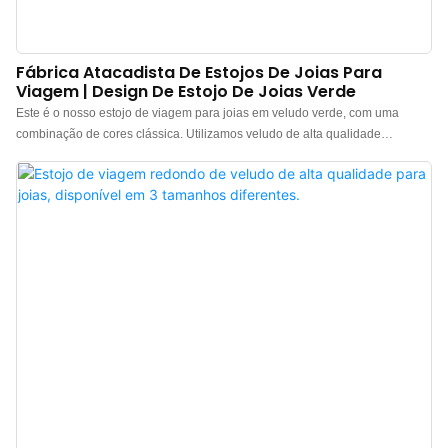
Fábrica Atacadista De Estojos De Joias Para
Viagem | Design De Estojo De Joias Verde
Este é o nosso estojo de viagem para joias em veludo verde, com uma
combinação de cores clássica. Utilizamos veludo de alta qualidade
selecionado. O design das costuras adiciona um efeito 3D ao estojo. Seu
design atemporal com botão retrô garante abertura e fechamento sem
esforço. Descubra uma fábrica profissional de estojos de viagem para joias
no atacado na China. Somos uma fábrica direta e podemos atender a
diversas necessidades de personalização, como logotipo, mais de 130
cores de veludo, design do forro, etc.