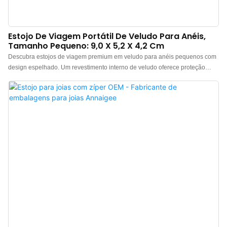
Estojo De Viagem Portátil De Veludo Para Anéis,
Tamanho Pequeno: 9,0 X 5,2 X 4,2 Cm
Descubra estojos de viagem premium em veludo para anéis pequenos com
design espelhado. Um revestimento interno de veludo oferece proteção
contra poeira e arranhões, isolando eficazmente o contato entre o espelho e
a joia, prevenindo danos. O design geral do estojo utiliza uma esponja de
alta densidade, que proporciona toque macio, maior resiliência, garante
resistência estrutural e evita deformações por compressão.