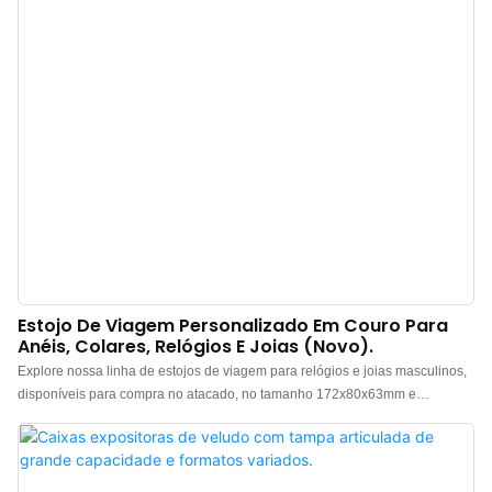
Estojo De Viagem Personalizado Em Couro Para
Anéis, Colares, Relógios E Joias (novo).
Explore nossa linha de estojos de viagem para relógios e joias masculinos,
disponíveis para compra no atacado, no tamanho 172x80x63mm e
confeccionados em couro PU de alta qualidade. Investir em um estojo de
viagem em couro para anéis, colares, relógios e joias vai além da simples
organização. Somos especialistas em personalizar estruturas internas para
grandes marcas, adaptando os compartimentos para acomodar tipos e