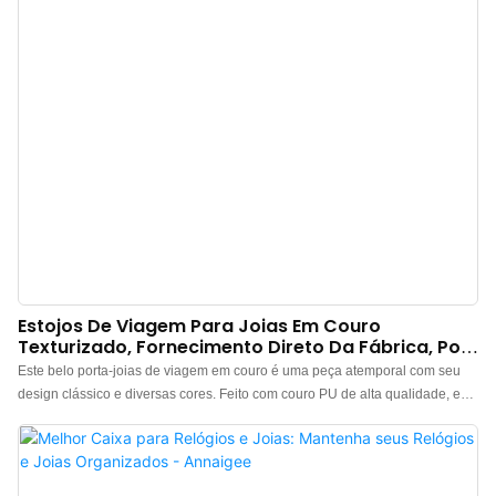
compacto e leve possui 7 compartimentos para joias, 3 compartimentos
retangulares e 1 compartimento para brincos. Nunca mais perca suas joias:
Guarde e organize suas joias favoritas onde quer que você vá.
Estojos De Viagem Para Joias Em Couro
Texturizado, Fornecimento Direto Da Fábrica, Por
Atacado.
Este belo porta-joias de viagem em couro é uma peça atemporal com seu
design clássico e diversas cores. Feito com couro PU de alta qualidade, este
tipo de porta-joias de viagem foi especialmente projetado para satisfazer e
tranquilizar os amantes de joias. Com seu design compacto e sofisticado,
cabe facilmente em malas ou até mesmo bolsas, garantindo que você tenha
à mão uma variedade de joias deslumbrantes mesmo em viagens curtas de