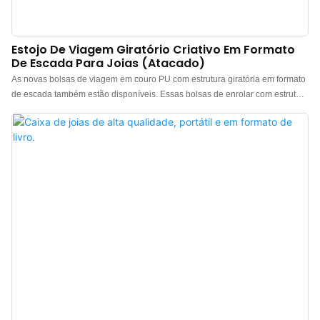
Estojo De Viagem Giratório Criativo Em Formato
De Escada Para Joias (atacado)
As novas bolsas de viagem em couro PU com estrutura giratória em formato
de escada também estão disponíveis. Essas bolsas de enrolar com estrutura
giratória em degraus oferecem armazenamento flexível, com um design de
três camadas que permite enrolá-las e fechá-las com botões de pressão.
Contêm 3 compartimentos de tamanho igual. Essas bolsas de enrolar
elegantes e simples são feitas de couro PU texturizado à prova d'água,
resistente à poeira e fácil de limpar, com um toque macio. O interior em
veludo de alta qualidade proporciona cuidado delicado às suas joias. Feitas
de couro sintético durável e com forro de veludo, essas bolsas de enrolar
protegerão seus acessórios contra emaranhados, danos ou perdas. O
design moderno faz com que a bolsa de viagem para joias se torne o
organizador de joias ideal para viagens de todas as mulheres.