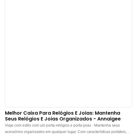
fim de semana. Este modelo também é a embalagem portátil preferida por
diversas marcas de joias. Para este modelo de porta-joias, é possível
personalizar logotipos, cores e acessórios com a sua marca.
Melhor Caixa Para Relógios E Joias: Mantenha
Seus Relógios E Joias Organizados - Annaigee
Viaje com estilo com um porta-relógios e porta-joias - Mantenha seus
acessórios organizados em qualquer lugar. Com características portáteis,