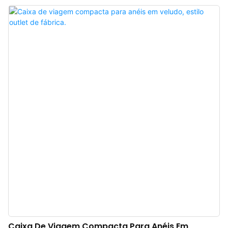
incluindo uma alça para facilitar o transporte, este porta-relógios e porta-
joias feminino, um sucesso de vendas no mercado de Hong Kong, é perfeito
para viagens. "Organize seus relógios e joias com um elegante porta-joias" -
o melhor porta-joias de Hong Kong para relógios e colares, com bandeja
removível e seis compartimentos para guardar diversos itens, como joias,
relógios, brincos, colares e pulseiras. A moderna e elegante cor azul-
marinho, as opções flexíveis de personalização com logotipo e o design de
alta qualidade com matelassê em couro xadrez tornam seu porta-relógios e
porta-joias excepcional! Este porta-relógios e porta-joias masculino é o
presente ideal para ele. Sua embalagem é perfeita para presentear e é uma
excelente escolha para seus amigos e entes queridos que amam relógios e
joias.
Caixa De Viagem Compacta Para Anéis Em