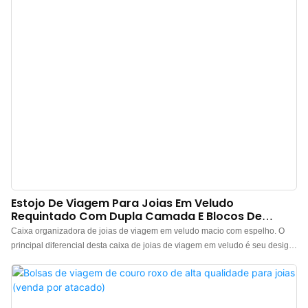
que comporta um anel, um anel de sinete e abotoaduras. > Fecho com zíper.
> Exterior em PU impermeável, interior em veludo. > Leve e resistente.
Estojo De Viagem Para Joias Em Veludo
Requintado Com Dupla Camada E Blocos De
Cores.
Caixa organizadora de joias de viagem em veludo macio com espelho. O
principal diferencial desta caixa de joias de viagem em veludo é seu design
em blocos de cores, que realça a riqueza cromática e adiciona um toque
luminoso à peça. A estrutura reforçada a torna extremamente durável, e o
que mais gostamos é o design de camada dupla, que facilita acomodar joias
maiores, como relógios ou colares grossos. Ao sacudirmos a caixa