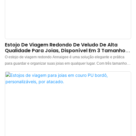
Estojo De Viagem Redondo De Veludo De Alta
Qualidade Para Joias, Disponível Em 3 Tamanhos
Diferentes.
O estojo de viagem redondo Annaigee é uma solução elegante e prática
para guardar e organizar suas joias em qualquer lugar. Com três tamanhos
disponíveis, oferece bastante espaço para seus acessórios favoritos. É a
solução perfeita para manter suas joias organizadas e seguras durante suas
viagens.