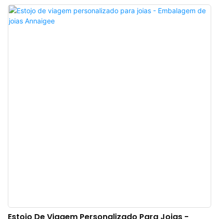
estética contemporânea com um design minimalista. O interior possui
compartimentos modulares otimizados para anéis, brincos e acessórios
delicados, enquanto o divisor removível pode ser reconfigurado para
armazenar batons ou outros itens pessoais com segurança. Um espelho de
maquilhagem integrado aumenta a praticidade de viagem e o
armazenamento multifuncional, mantendo suas joias organizadas.
Disponível em uma variedade de cores selecionadas para atender a
diversas preferências, este estojo de joias portátil também permite
personalização com logotipos metálicos em relevo para exclusividade da
marca. Solução de viagem premium para apresentação de joias. Projetados
para marcas, atacadistas e varejistas, os estojos de joias de veludo de luxo
da Annaigee redefinem a elegância portátil, combinando artesanato
refinado com versatilida
Estojo De Viagem Personalizado Para Joias -