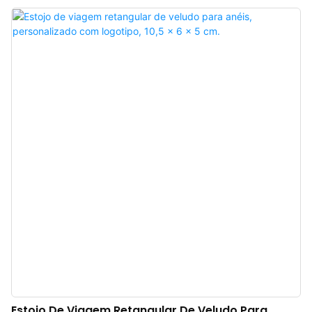
elegante. A bolsa tem um toque premium, a cor é sofisticada e, combinada
com o couro de alta qualidade, torna o armazenamento de anéis, brincos,
colares e relógios ainda mais luxuoso e elegante, realçando o charme das
joias. Fabricante de bolsas de viagem de luxo para joias na China. Logotipo,
cor e material personalizados, com pedido mínimo de apenas 300 unidades.
Perfeita para proprietários de marcas e lojas. Compre agora!
Estojo De Viagem Retangular De Veludo Para