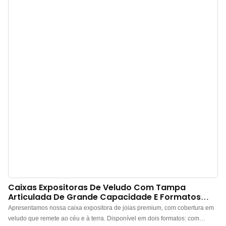
dimensões específicos de joias. Nossa flexibilidade de design permite a
integração perfeita das especificações exclusivas da sua marca,
equilibrando funcionalidade com organização personalizada.
Caixas Expositoras De Veludo Com Tampa
Articulada De Grande Capacidade E Formatos
Variados.
Apresentamos nossa caixa expositora de joias premium, com cobertura em
veludo que remete ao céu e à terra. Disponível em dois formatos: com