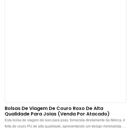
vigorosamente, nenhuma joia se moveu de seus lugares originais, o que
nos dá confiança de que esta caixa protegerá seus objetos de valor em uma
bagagem despachada sem problemas.
Bolsas De Viagem De Couro Roxo De Alta
Qualidade Para Joias (venda Por Atacado)
Esta bolsa de viagem de luxo para joias, fornecida diretamente da fábrica, é
feita de couro PU de alta qualidade, apresentando um design minimalista e