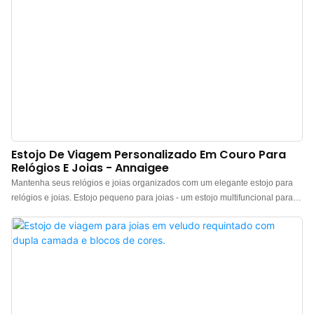
Estojo De Viagem Personalizado Em Couro Para
Relógios E Joias - Annaigee
Mantenha seus relógios e joias organizados com um elegante estojo para
relógios e joias. Estojo pequeno para joias - um estojo multifuncional para
viagens, ideal para guardar ou transportar anéis, brincos, colares, pulseiras
e relógios. O diferencial deste modelo é o espaço dedicado para guardar
relógios, que oferece proteção completa e realça a sofisticação e o luxo da
peça. Estojo para relógio e joias - Estojo de viagem para 1 relógio. > Estojo
premium para apresentação, viagem ou armazenamento de 1 relógio. > 1
almofada removível de veludo para relógio. > 2 compartimentos para
guardar joias, colares, pulseiras... > 1 fileira de compartimentos para anéis,