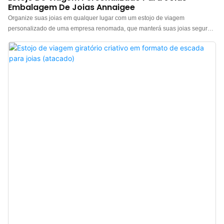
Embalagem De Joias Annaigee
Organize suas joias em qualquer lugar com um estojo de viagem
personalizado de uma empresa renomada, que manterá suas joias seguras
e elegantes. Este estojo de viagem para joias armazena e protege seus
itens preciosos. Leve e com grande capacidade, comporta diversos brincos,
anéis, colares e pulseiras. Nosso estojo de viagem para joias, espaçoso e
compacto (15,9 cm x 10,8 cm x 5,1 cm), tem espaço suficiente, mas é
pequeno o bastante para caber em sua mala ou bolsa do dia a dia. Chega
de procurar pares iguais ou lidar com joias danificadas durante suas
viagens. Além de oferecer soluções excepcionais de armazenamento, este
pequeno estojo de joias exala elegância e estilo. A cor ébano adiciona um
toque de sofisticação, tornando-o um presente perfeito para qualquer
mulher exigente em sua vida. O design portátil deste estojo de viagem para
joias garante que ele caiba facilmente em sua bolsa ou mala, permitindo
que você leve seus acessórios favoritos para onde quer que vá