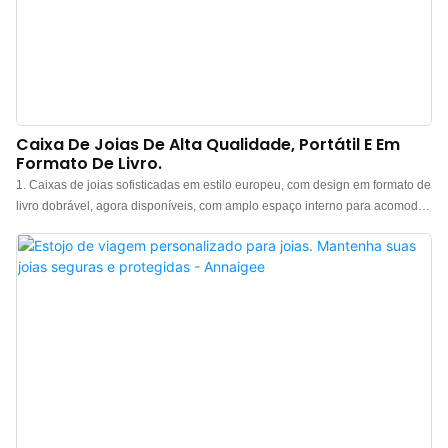
Caixa De Joias De Alta Qualidade, Portátil E Em
Formato De Livro.
1. Caixas de joias sofisticadas em estilo europeu, com design em formato de
livro dobrável, agora disponíveis, com amplo espaço interno para acomodar
anéis, colares, brincos e outros acessórios. 2. Essas caixas de joias em
formato de livro são feitas de veludo de alta qualidade, macio e suave ao
toque. Cada caixa é cuidadosamente dividida em compartimentos e
revestida com flanela para proteger suas joias preciosas contra arranhões
ou danos. 3. Essas caixas de joias são projetadas para serem exibidas,
como livros em uma prateleira. Possuem ímãs ocultos nas capas frontal e
traseira, facilitando o fechamento após a visualização das joias. 4. A
atenção meticulosa aos detalhes em sua construção garante excelente
qualidade. Esta caixa exclusiva cria um espaço confortável para seus itens
preciosos. Os materiais cuidadosamente selecionados a tornam resistente,
durável e visualmente atraente. Com seu design desmontável, é fácil e