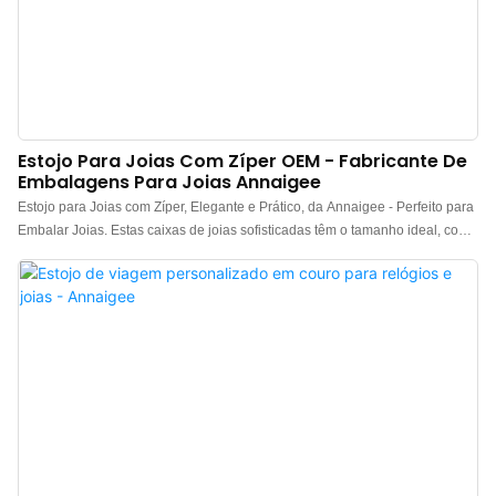
Estojo Para Joias Com Zíper OEM - Fabricante De
Embalagens Para Joias Annaigee
Estojo para Joias com Zíper, Elegante e Prático, da Annaigee - Perfeito para
Embalar Joias. Estas caixas de joias sofisticadas têm o tamanho ideal, com
o compartimento principal contendo sete espaços para anéis e um segundo
espaço para pulseiras grossas ou outras peças preciosas. O compartimento
oculto na parte interna, atrás do separador de feltro, possui três ganchos de
feltro e um bolso de seda para guardar colares com segurança. O estojo
para joias com acabamento impecável mais glamoroso do mercado! Perfeito
para presentear madrinhas ou qualquer pessoa que aprecie joias! O estojo
para joias em veludo italiano da Annaigee garante que cada peça esteja
visível, facilmente acessível e intacta, mesmo quando você estiver em
movimento.