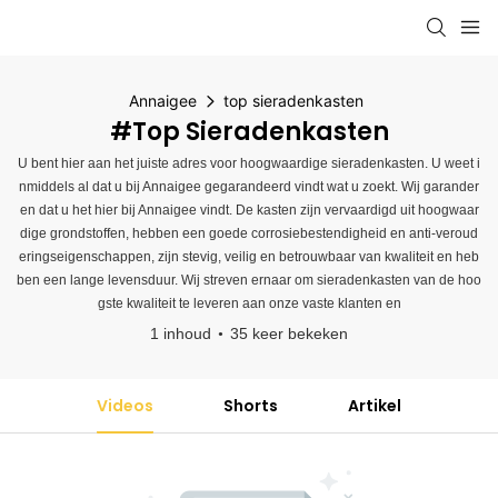
Annaigee
top sieradenkasten
#top Sieradenkasten
U bent hier aan het juiste adres voor hoogwaardige sieradenkasten. U weet i
nmiddels al dat u bij Annaigee gegarandeerd vindt wat u zoekt. Wij garander
en dat u het hier bij Annaigee vindt. De kasten zijn vervaardigd uit hoogwaar
dige grondstoffen, hebben een goede corrosiebestendigheid en anti-veroud
eringseigenschappen, zijn stevig, veilig en betrouwbaar van kwaliteit en heb
ben een lange levensduur. Wij streven ernaar om sieradenkasten van de hoo
gste kwaliteit te leveren aan onze vaste klanten en
1 inhoud
35 keer bekeken
Videos
Shorts
Artikel