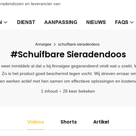
eradendozen en leverancier van
N
DIENST
AANPASSING
NIEUWS
FAQS
Annaigee
schuifbare sieradendoos
#schuifbare Sieradendoos
 weet inmiddels al dat u bij Annaigee gegarandeerd vindt wat u zoekt. W
n. Zo is het product goed beschermd tegen vocht. Wij streven ernaar o
 en werken actief met hen samen om effectieve oplossingen en kostenv
1 inhoud
26 keer bekeken
Videos
Shorts
Artikel