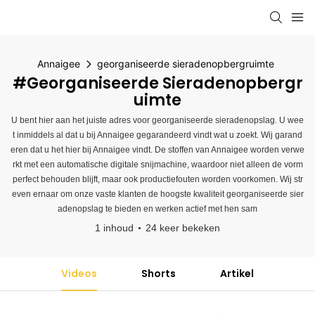
Annaigee
georganiseerde sieradenopbergruimte
#georganiseerde Sieradenopbergr
Uimte
U bent hier aan het juiste adres voor georganiseerde sieradenopslag. U wee
t inmiddels al dat u bij Annaigee gegarandeerd vindt wat u zoekt. Wij garand
eren dat u het hier bij Annaigee vindt. De stoffen van Annaigee worden verwe
rkt met een automatische digitale snijmachine, waardoor niet alleen de vorm
perfect behouden blijft, maar ook productiefouten worden voorkomen. Wij str
even ernaar om onze vaste klanten de hoogste kwaliteit georganiseerde sier
adenopslag te bieden en werken actief met hen sam
1 inhoud
24 keer bekeken
Videos
Shorts
Artikel