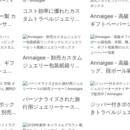
りベルベット製ジュエリ
ーボックス
コスト効率に優れたカス
カー製 カ
Annaigee - 
タムトラベルジュエリー
ンサー
ギフトペーパー
ロールトラベルバッグ卸
トイヤ
ングバッグ、折
売 - Annaigee
 リング
式ショッピング
ディス
パッケージボッ
Annaigee - 卸売カスタム
装紙、ギフ
Annaigee - 
ジュエリー包装紙箱リン
シュペ
ッグ、段ボール
グネックレスジュエリー
グリボ
衣類、靴、ジュ
セット紙箱ジュエリーボ
包装用
ギフト包装用の
ックス
ティッシュペー
パーソナライズされた旅
時計ボック
ジッパー付きポ
行用ジュエリーケースの
 別売
きトラベルジュ
卸売メーカー | Annaigee
腕時計
ーガナイザーを
ックス
で販売中 | Annai