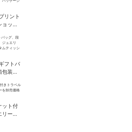
高級プリント
ショッピ
りたたみ
バッグ、
クス
高級ギフトバ
箱包装、
エリー、
カスタム
パー包装
ケット付
エリーオ
卸売価格
gee