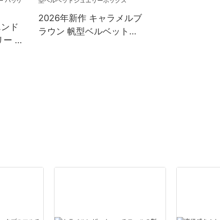
2026年新作 キャラメルブ
エンド
ラウン 帆型ベルベットジ
ー モ
ュエリーボックス
パッケー