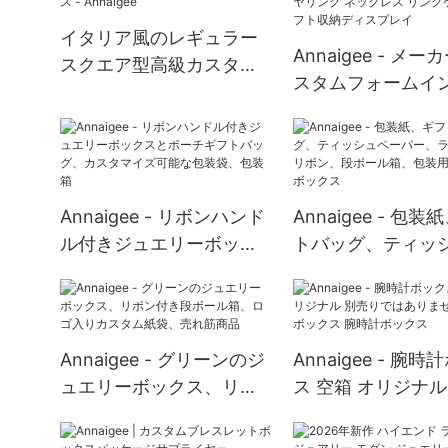
イタリア風のレギュラー
Annaigee - メー
スクエア型高級カスタム
スタムフォームイ
ジュエリーボックスケー
ト 貝殻型ベルベッ
ス - Annaigee
リング ネックレス
ケース ギフト収納
プレイ
Annaigee - リボンハンド
Annaigee - 包
ル付きジュエリーボック
トバッグ、ティッ
スとポーチギフトバッ
ーパー、ラッピン
グ、カスタマイズ可能な
ン、段ボール箱、
包装袋、包装箱
カスタムボックス
Annaigee - グリーンのジ
Annaigee - 腕
ュエリーボックス、リボ
ス 空箱 オリジナル
ン付き段ボール箱、ロゴ
りではありません 
入りカスタム紙袋、売れ
ボックス 腕時計ボ