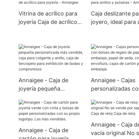
por mayor - Annaigee
Vitrina de acrílico para
Caja deslizante pa
joyería Caja de acrílico
joyero, ideal para 
para joyería - Annaigee
y pulseras - Anna
Annaigee - Caja de
Annaigee - Cajas
joyería pequeña
personalizadas co
personalizada más
bolsas de regalo 
vendida, caja para
papel de embalaje
colgante y anillo, caja de
de seda, cinta de
terciopelo para
envoltura, cajas d
Annaigee - Caja de
Annaigee - Caja de
exhibición de bodas y
cartón para embal
vacía original No 
cartón para joyería
compromisos