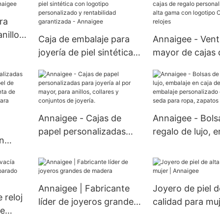
ra
anillos
Caja de embalaje para
Annaigee - Vent
igee
joyería de piel sintética
mayor de cajas 
con logotipo
regalo personal
personalizado y
alta gama con l
rentabilidad garantizada
OEM para reloje
- Annaigee
Annaigee - Cajas de
Annaigee - Bols
papel personalizadas
regalo de lujo, 
n
para joyería al por
en caja de cartó
de
mayor, para anillos,
embalaje person
, papel
collares y conjuntos de
en papel de sed
joyería.
ropa, zapatos y 
Annaigee | Fabricante
Joyero de piel d
e
 reloj
líder de joyeros grandes
calidad para muj
aje.
se
de madera
Annaigee