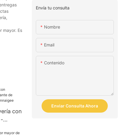
 entregas
Envía tu consulta
ectas
ría,
Nombre
or mayor. Es
Email
Contenido
Enviar Consulta Ahora
yería con
 -
mbalajes
naigee