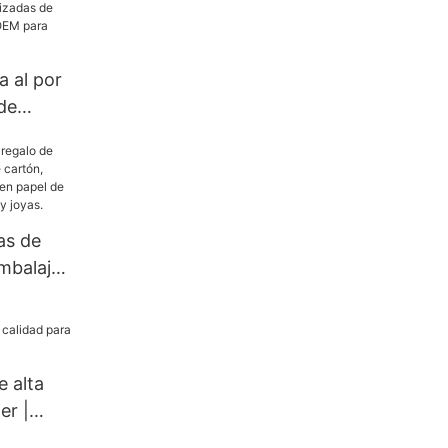
a al por
de
izadas de
ogotipo
s
as de
embalaje
n,
alizado
a para
joyas.
e alta
er |