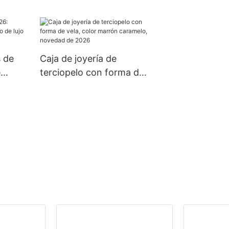
do
 de
 de
Caja de joyería de
e
terciopelo con forma de
 lujo
vela, color marrón
a.
caramelo, novedad de
2026