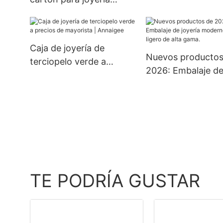
vende por separa
verde con cinta y bolsas
Caja de reloj Caja
de papel personalizadas
reloj
con su propio logotipo.
Caja de joyería de
Las más vendidas.
Nuevos productos
terciopelo verde a
2026: Embalaje d
precios de mayorista |
joyería moderno de
Annaigee
ligero de alta gam
TE PODRÍA GUSTAR