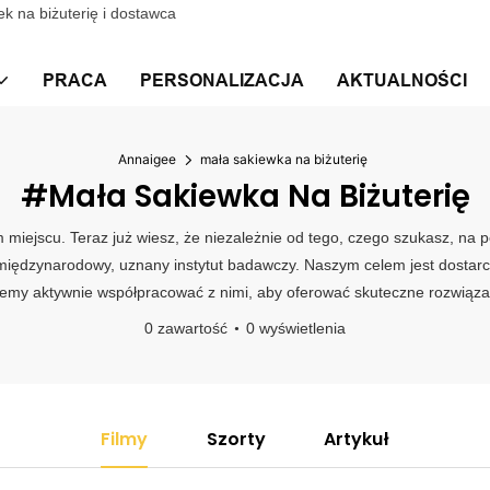
k na biżuterię i dostawca
PRACA
PERSONALIZACJA
AKTUALNOŚCI
Annaigee
mała sakiewka na biżuterię
#mała Sakiewka Na Biżuterię
ym miejscu. Teraz już wiesz, że niezależnie od tego, czego szukasz, n
międzynarodowy, uznany instytut badawczy. Naszym celem jest dostarc
ziemy aktywnie współpracować z nimi, aby oferować skuteczne rozwiązan
0 zawartość
0 wyświetlenia
Filmy
Szorty
Artykuł