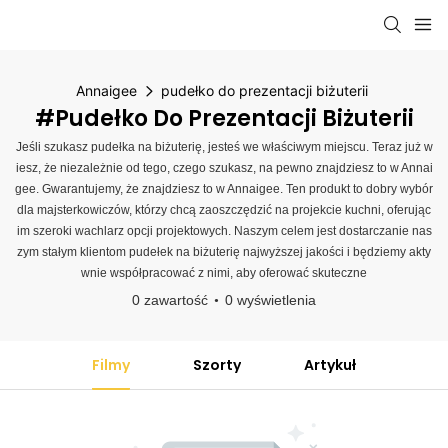
Annaigee
pudełko do prezentacji biżuterii
#pudełko Do Prezentacji Biżuterii
Jeśli szukasz pudełka na biżuterię, jesteś we właściwym miejscu. Teraz już w
iesz, że niezależnie od tego, czego szukasz, na pewno znajdziesz to w Annai
gee. Gwarantujemy, że znajdziesz to w Annaigee. Ten produkt to dobry wybór
dla majsterkowiczów, którzy chcą zaoszczędzić na projekcie kuchni, oferując
im szeroki wachlarz opcji projektowych. Naszym celem jest dostarczanie nas
zym stałym klientom pudełek na biżuterię najwyższej jakości i będziemy akty
wnie współpracować z nimi, aby oferować skuteczne
0 zawartość
0 wyświetlenia
Filmy
Szorty
Artykuł