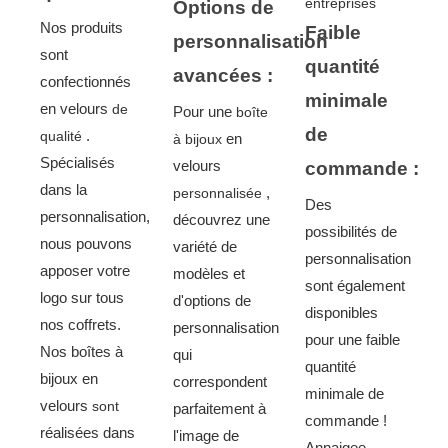
Options de
Nos produits
Faible
personnalisation
sont
quantité
avancées :
confectionnés
minimale
en
velours
de
Pour une
boîte
de
.
qualité
en
à bijoux
Spécialisés
velours
commande :
dans la
,
personnalisée
Des
personnalisation,
découvrez une
possibilités de
nous pouvons
variété de
personnalisation
apposer votre
modèles et
sont également
logo sur tous
d'options de
disponibles
nos coffrets.
personnalisation
pour une faible
Nos
boîtes à
qui
quantité
bijoux
en
correspondent
minimale de
velours
sont
parfaitement à
commande !
réalisées
dans
l'image de
Annaigee