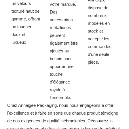
un velours
votre marque.
dispose de
texturé haut de
Des
nombreux
gamme, offrant
accessoires
modèles en
un toucher
métalliques
stock et
doux et
peuvent
accepte les
luxueux
.
également être
commandes
ajoutés au
d’une seule
besoin pour
pièce.
apporter une
touche
d'élégance
royale à
l'ensemble.
Chez Annaigee Packaging, nous nous engageons à offrir
l'excellence et à faire en sorte que chaque produit témoigne
de nos exigences de qualité inébranlables. Découvrez la
magie du velours et offrez à vos bijoux le luxe qu'ils méritent.