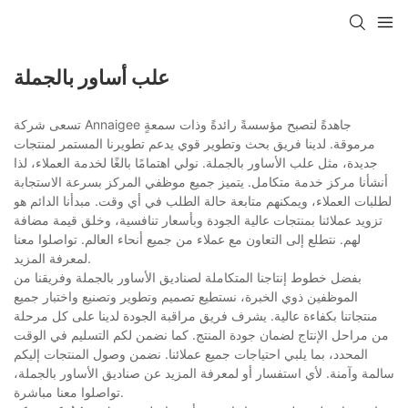
علب أساور بالجملة
تسعى شركة Annaigee جاهدةً لتصبح مؤسسةً رائدةً وذات سمعةٍ
مرموقة. لدينا فريق بحث وتطوير قوي يدعم تطويرنا المستمر لمنتجات
جديدة، مثل علب الأساور بالجملة. نولي اهتمامًا بالغًا لخدمة العملاء، لذا
أنشأنا مركز خدمة متكامل. يتميز جميع موظفي المركز بسرعة الاستجابة
لطلبات العملاء، ويمكنهم متابعة حالة الطلب في أي وقت. مبدأنا الدائم هو
تزويد عملائنا بمنتجات عالية الجودة وبأسعار تنافسية، وخلق قيمة مضافة
لهم. نتطلع إلى التعاون مع عملاء من جميع أنحاء العالم. تواصلوا معنا
لمعرفة المزيد.
بفضل خطوط إنتاجنا المتكاملة لصناديق الأساور بالجملة وفريقنا من
الموظفين ذوي الخبرة، نستطيع تصميم وتطوير وتصنيع واختبار جميع
منتجاتنا بكفاءة عالية. يشرف فريق مراقبة الجودة لدينا على كل مرحلة
من مراحل الإنتاج لضمان جودة المنتج. كما نضمن لكم التسليم في الوقت
المحدد، بما يلبي احتياجات جميع عملائنا. نضمن وصول المنتجات إليكم
سالمة وآمنة. لأي استفسار أو لمعرفة المزيد عن صناديق الأساور بالجملة،
تواصلوا معنا مباشرة.